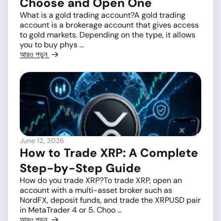
Choose and Open One
What is a gold trading account?A gold trading
account is a brokerage account that gives access
to gold markets. Depending on the type, it allows
you to buy phys ...
আরও পড়ুন
June 12, 2026
How to Trade XRP: A Complete
Step-by-Step Guide
How do you trade XRP?To trade XRP, open an
account with a multi-asset broker such as
NordFX, deposit funds, and trade the XRPUSD pair
in MetaTrader 4 or 5. Choo ...
আরও পড়ুন