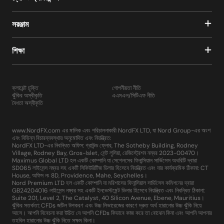
সরঞ্জাম
শিক্ষা
ক্লায়েন্ট চুক্তি
গোপনীয়তা নীতি
ঝুঁকির অস্বীকৃতি
এএমএল/সিটিএফ নীতি
বৈধতা অস্বীকৃতি
www.NordFX.com এর মালিক এবং পরিচালনাকারী NordFX LTD, যা Nord Group-এর অংশ
এবং বিভিন্ন বিচারব্যবস্থায় অনুমোদিত এবং নিয়ন্ত্রিত:
NordFX LTD-এর নিবন্ধিত অফিস: গ্রাউন্ড ফ্লোর, The Sotheby Building, Rodney
Village, Rodney Bay, Gros-Islet, সেন্ট লুসিয়া, রেজিস্ট্রেশন নম্বর 2023-00470।
Maximus Global LTD হল একটি কোম্পানি যা সেশেলসের ফিনান্সিয়াল সার্ভিসেস অথরিটি দ্বারা
SD065 লাইসেন্স নম্বর সহ একটি সিকিউরিটিজ ডিলার হিসেবে নিয়ন্ত্রিত এবং যার কার্যক্রমিক ঠিকানা: CT
House, অফিস নং 8D, Providence, Mahe, Seychelles।
Nord Premium LTD হল একটি কোম্পানি যা মরিশাসের ফিনান্সিয়াল সার্ভিসেস কমিশনের দ্বারা
GB24204016 লাইসেন্স নম্বর সহ একটি ইনভেস্টমেন্ট ডিলার হিসেবে নিয়ন্ত্রিত এবং নিবন্ধিত ঠিকানা:
Suite 201, Level 2, The Catalyst, 40 Silicon Avenue, Ebene, Mauritius।
ঝুঁকির সতর্কতা: CFDs জটিল উপকরণ এবং উচ্চ লিভারেজের কারণে দ্রুত অর্থ হারানোর উচ্চ ঝুঁকি নিয়ে
আসে। আপনি বিবেচনা করা উচিত যে আপনি CFDs কিভাবে কাজ করে তা বোঝেন কিনা এবং আপনি আপনার
তহবিল হারানোর উচ্চ ঝুঁকি নিতে সক্ষম কিনা।