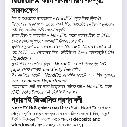
NordFX বনাম সাধারণ শিল্প সমস্যা:
সারসংক্ষেপ
ধীর বা বাধাগ্রস্ত উত্তোলন - NordFX: স্বয়ংক্রিয় ক্রিপ্টো
উত্তোলন, অন্যান্য পদ্ধতিতে একই দিনে প্রসেসিং, বেশিরভাগ চ্যানেলে
০% ফি, ২৫টিরও বেশি পেমেন্ট পদ্ধতি।
জমাট ক্রিপ্টো অ্যাকাউন্ট - NordFX: স্বচ্ছ শর্তসহ ক্রিপ্টো CFD,
কোনো খেয়ালখুশিমতো অ্যাকাউন্ট সীমাবদ্ধতা নেই।
প্ল্যাটফর্ম ক্র্যাশ এবং re-quote - NordFX: MetaTrader 4
এবং MT5, ০.৫ সেকেন্ডের নিচে এক্সিকিউশন, Zero অ্যাকাউন্টে ECN
liquidity।
লুকানো ফি ও স্প্রেড বৃদ্ধি - NordFX: সব শর্ত প্রকাশ্যে, 0.0
pips থেকে স্প্রেড, inactivity fee নেই।
ধীর কাস্টমার সাপোর্ট - NordFX: বহুভাষিক সাপোর্ট, ৭০+ শিল্প পুরস্কার,
নিবেদিত Finance Department।
যাচাইকরণে দেরি, যার ফলে উত্তোলন আটকে যায় - NordFX: সহজ
KYC, রেজিস্ট্রেশনের পরই ট্রেডিং উপলভ্য।
প্রায়শই জিজ্ঞাসিত প্রশ্নাবলী
NordFX কি উত্তোলনের জন্য ফি নেয়?
না। NordFX বেশিরভাগ
পেমেন্ট পদ্ধতিতে ব্রোকার-স্তরে কোনো কমিশন নেয় না। কিছু পেমেন্ট
সিস্টেম নিজেদের ফি আরোপ করতে পারে, যা deposits and
withdrawals পৃষ্ঠায় স্বচ্ছভাবে জানানো আছে।