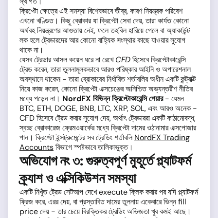
স্থগিত।
ক্রিপ্টো ক্ষেত্রে এই সমস্যা বিশেষভাবে তীব্র, কারণ নিয়ন্ত্রক পরিবেশ
এখনো খণ্ডিত। কিছু ব্রোকার যা ক্রিপ্টো সেবা দেয়, তারা কার্যত কোনো
অর্থবহ নিয়ন্ত্রণের আওতায় নেই, ফলে তহবিল হারিয়ে গেলে বা অ্যাকাউন্ট
লক হলে ট্রেডারদের আর কোনো বাহ্যিক সংস্থার কাছে যাওয়ার সুযোগ
থাকে না।
যেসব ট্রেডার আসল কয়েন ধরে না রেখে
CFD
হিসেবে ক্রিপ্টোকারেন্সি
ট্রেড করেন, তারা তুলনামূলকভাবে আরও পরিষ্কার আইনি ও অপারেশনাল
অবস্থানে থাকেন - তারা ব্রোকারের নির্ধারিত শর্তাবলির অধীন একটি কন্ট্রাক্ট
নিয়ে কাজ করেন, কোনো ক্রিপ্টো এক্সচেঞ্জের অনিশ্চিত অভ্যন্তরীণ নীতির
মধ্যে পড়েন না।
NordFX বিভিন্ন ক্রিপ্টোকারেন্সি পেয়ার
- যেমন
BTC, ETH, DOGE, BNB, LTC, XRP, SOL, এবং আরও অনেক -
CFD হিসেবে ট্রেড করার সুযোগ দেয়, অর্থাৎ ট্রেডাররা একটি কাঠামোবদ্ধ,
স্বচ্ছ ব্রোকারেজ ফ্রেমওয়ার্কের মধ্যে ক্রিপ্টো দামের ওঠানামার এক্সপোজার
পান। ক্রিপ্টো ইন্সট্রুমেন্টের সব ট্রেডিং শর্তাবলি
NordFX Trading
Accounts
বিভাগে স্পষ্টভাবে তালিকাভুক্ত।
অভিযোগ নং ৩: গুরুত্বপূর্ণ মুহূর্তে প্ল্যাটফর্ম
ক্র্যাশ ও এক্সিকিউশন সমস্যা
একটি নিখুঁত ট্রেড সেটআপ দেখে execute ক্লিক করার পর যদি প্ল্যাটফর্ম
ফ্রিজ করে, এরর দেয়, বা প্রস্তাবিত দামের তুলনায় একেবারে ভিন্ন fill
price দেয় - তার চেয়ে বিরক্তিকর ট্রেডিং অভিজ্ঞতা খুব কমই আছে।