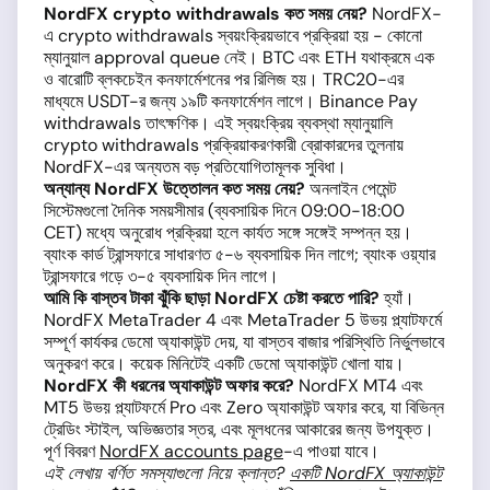
NordFX crypto withdrawals কত সময় নেয়?
NordFX-
এ crypto withdrawals স্বয়ংক্রিয়ভাবে প্রক্রিয়া হয় - কোনো
ম্যানুয়াল approval queue নেই। BTC এবং ETH যথাক্রমে এক
ও বারোটি ব্লকচেইন কনফার্মেশনের পর রিলিজ হয়। TRC20-এর
মাধ্যমে USDT-র জন্য ১৯টি কনফার্মেশন লাগে। Binance Pay
withdrawals তাৎক্ষণিক। এই স্বয়ংক্রিয় ব্যবস্থা ম্যানুয়ালি
crypto withdrawals প্রক্রিয়াকরণকারী ব্রোকারদের তুলনায়
NordFX-এর অন্যতম বড় প্রতিযোগিতামূলক সুবিধা।
অন্যান্য NordFX উত্তোলন কত সময় নেয়?
অনলাইন পেমেন্ট
সিস্টেমগুলো দৈনিক সময়সীমার (ব্যবসায়িক দিনে 09:00-18:00
CET) মধ্যে অনুরোধ প্রক্রিয়া হলে কার্যত সঙ্গে সঙ্গেই সম্পন্ন হয়।
ব্যাংক কার্ড ট্রান্সফারে সাধারণত ৫-৬ ব্যবসায়িক দিন লাগে; ব্যাংক ওয়্যার
ট্রান্সফারে গড়ে ৩-৫ ব্যবসায়িক দিন লাগে।
আমি কি বাস্তব টাকা ঝুঁকি ছাড়া NordFX চেষ্টা করতে পারি?
হ্যাঁ।
NordFX MetaTrader 4 এবং MetaTrader 5 উভয় প্ল্যাটফর্মে
সম্পূর্ণ কার্যকর ডেমো অ্যাকাউন্ট দেয়, যা বাস্তব বাজার পরিস্থিতি নির্ভুলভাবে
অনুকরণ করে। কয়েক মিনিটেই একটি ডেমো অ্যাকাউন্ট খোলা যায়।
NordFX কী ধরনের অ্যাকাউন্ট অফার করে?
NordFX MT4 এবং
MT5 উভয় প্ল্যাটফর্মে Pro এবং Zero অ্যাকাউন্ট অফার করে, যা বিভিন্ন
ট্রেডিং স্টাইল, অভিজ্ঞতার স্তর, এবং মূলধনের আকারের জন্য উপযুক্ত।
পূর্ণ বিবরণ
NordFX accounts page
-এ পাওয়া যাবে।
এই লেখায় বর্ণিত সমস্যাগুলো নিয়ে ক্লান্ত?
একটি NordFX অ্যাকাউন্ট