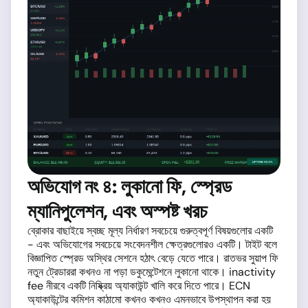
অভিযোগ নং ৪: লুকানো ফি, স্প্রেড
ম্যানিপুলেশন, এবং অস্পষ্ট খরচ
ব্রোকার বাছাইয়ে স্বচ্ছ মূল্য নির্ধারণ সবচেয়ে গুরুত্বপূর্ণ বিষয়গুলোর একটি
- এবং অভিযোগের সবচেয়ে সংবেদনশীল ক্ষেত্রগুলোরও একটি। টাইট বলে
বিজ্ঞাপিত স্প্রেড অস্থির সেশনে হঠাৎ বেড়ে যেতে পারে। রাতভর সুয়াপ ফি
নতুন ট্রেডাররা কখনও না পড়া ডকুমেন্টেশনে লুকানো থাকে। inactivity
fee নীরবে একটি নিষ্ক্রিয় অ্যাকাউন্ট খালি করে দিতে পারে। ECN
অ্যাকাউন্টের কমিশন কাঠামো কখনও কখনও এমনভাবে উপস্থাপন করা হয়