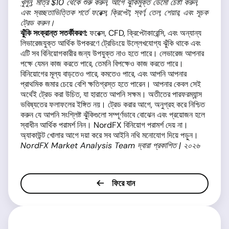
খুলুন
, মাত্র $10 থেকে শুরু করুন, আগে ঝুঁকিমুক্ত ডেমো চেষ্টা করুন,
এবং স্বচ্ছতাভিত্তিক শর্তে ফরেক্স, ক্রিপ্টো, স্বর্ণ, তেল, শেয়ার, এবং সূচক
ট্রেড করুন।
ঝুঁকি সংক্রান্ত সতর্কীকরণ:
ফরেক্স, CFD, ক্রিপ্টোকারেন্সি, এবং অন্যান্য
লিভারেজযুক্ত আর্থিক উপকরণে ট্রেডিংয়ে উল্লেখযোগ্য ঝুঁকি থাকে এবং
এটি সব বিনিয়োগকারীর জন্য উপযুক্ত নাও হতে পারে। লেভারেজ আপনার
পক্ষে যেমন কাজ করতে পারে, তেমনি বিপক্ষেও কাজ করতে পারে।
বিনিয়োগের মূল্য বাড়তেও পারে, কমতেও পারে, এবং আপনি আপনার
প্রাথমিক জমার চেয়ে বেশি ক্ষতিগ্রস্ত হতে পারেন। আপনার কেবল সেই
অর্থেই ট্রেড করা উচিত, যা হারাতে আপনি সক্ষম। অতীতের পারফরম্যান্স
ভবিষ্যতের ফলাফলের ইঙ্গিত নয়। ট্রেড করার আগে, অনুগ্রহ করে নিশ্চিত
করুন যে আপনি সংশ্লিষ্ট ঝুঁকিগুলো সম্পূর্ণভাবে বোঝেন এবং প্রয়োজন হলে
স্বাধীন আর্থিক পরামর্শ নিন। NordFX বিনিয়োগ পরামর্শ দেয় না।
অ্যাকাউন্ট খোলার আগে দয়া করে সব আইনি নথি মনোযোগ দিয়ে পড়ুন।
NordFX Market Analysis Team দ্বারা প্রকাশিত | ২০২৬
ফিরে যান