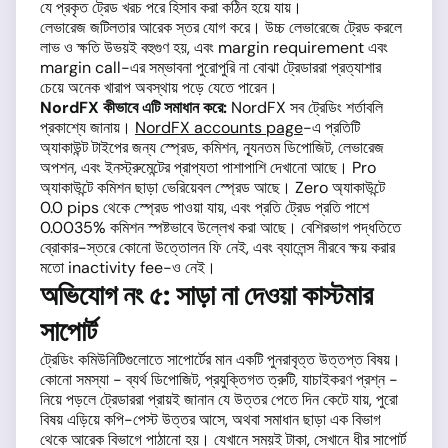
যে প্রকৃত ট্রেড খরচ পরে হিসাব করা কঠিন হয়ে যায়।
লেভারেজ জটিলতার আরেক স্তর যোগ করে। উচ্চ লেভারেজে ট্রেড করলে
লাভ ও ক্ষতি উভয়ই বহুগুণ হয়, এবং margin requirement এবং
margin call-এর সম্ভাবনা পুরোপুরি না বোঝা ট্রেডাররা প্রত্যাশার
চেয়ে অনেক খারাপ অবস্থায় পড়ে যেতে পারেন।
NordFX কীভাবে এটি সমাধান করে:
NordFX সব ট্রেডিং শর্তাবলি
প্রকাশ্যে জানায়।
NordFX accounts page
-এ প্রতিটি
অ্যাকাউন্ট টাইপের জন্য স্প্রেড, কমিশন, ন্যূনতম ডিপোজিট, লেভারেজ
অপশন, এবং ইনস্ট্রুমেন্টের প্রাপ্যতা পাশাপাশি দেখানো আছে। Pro
অ্যাকাউন্টে কমিশন ছাড়া ভেরিয়েবল স্প্রেড আছে। Zero অ্যাকাউন্টে
0.0 pips থেকে স্প্রেড পাওয়া যায়, এবং প্রতি ট্রেড প্রতি পাশে
0.0035% কমিশন স্পষ্টভাবে উল্লেখ করা আছে। বেশিরভাগ পদ্ধতিতে
ব্রোকার-স্তরে কোনো উত্তোলন ফি নেই, এবং ব্যালেন্স নীরবে ক্ষয় করার
মতো inactivity fee-ও নেই।
অভিযোগ নং ৫: সাড়া না দেওয়া কাস্টমার
সাপোর্ট
ট্রেডিং কমিউনিটিগুলোতে সাপোর্টের মান একটি পুনরাবৃত্ত উত্তপ্ত বিষয়।
কোনো সমস্যা - ব্যর্থ ডিপোজিট, প্রযুক্তিগত ত্রুটি, যাচাইকরণ প্রশ্ন -
নিয়ে পড়লে ট্রেডাররা প্রায়ই জানান যে উত্তর পেতে দিন কেটে যায়, পুরো
বিষয় এড়িয়ে কপি-পেস্ট উত্তর আসে, অথবা সমাধান ছাড়া এক বিভাগ
থেকে আরেক বিভাগে পাঠানো হয়। যেখানে সময়ই টাকা, সেখানে ধীর সাপোর্ট