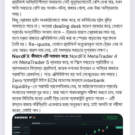
প্ল্যাটফর্ম অস্থিতিশীলতা সাধারণত সেই মুহূর্তগুলোতেই বেশি দেখা যায়, যখন
ক্ষতি সবচেয়ে বেশি হয়: সংবাদ-ঘটনা, বাজার খোলা, এবং উচ্চ অস্থিরতার
সময়।
কিছু ব্রোকার দুর্বল অবকাঠামোতে কাজ করে, যা ভলিউমের হঠাৎ বৃদ্ধি
সামলাতে পারে না। অন্যরা dealing desk মডেল ব্যবহার করে, যেখানে
স্বার্থের অন্তর্নিহিত সংঘাত থাকে - ট্রেডার হারলে ব্রোকারের লাভ হয়,
ফলে দ্রুত বাজারে এক্সিকিউশন দেরি করা বা স্প্রেড বাড়ানোর প্রণোদনা
তৈরি হয়। Re-quote, যেখানে প্ল্যাটফর্ম অনুরোধকৃত দামে ট্রেড নেয় না
এবং আরও খারাপ দাম দেয়, এই সমস্যার সবচেয়ে দৃশ্যমান লক্ষণ।
NordFX কীভাবে এটি সমাধান করে:
NordFX MetaTrader 4
এবং MetaTrader 5 ব্যবহার করে, যা শিল্পে সবচেয়ে প্রতিষ্ঠিত ও
ব্যাপকভাবে বিশ্বস্ত প্ল্যাটফর্ম, কয়েক দশকের উন্নয়ন ও অস্থির বাজারে
প্রমাণিত রেকর্ডসহ। গড়ে এক্সিকিউশন হয় অর্ধ সেকেন্ডেরও কম সময়ে।
Zero অ্যাকাউন্ট টাইপ ECN মডেলের মাধ্যমে interbank
liquidity-তে সরাসরি প্রবেশাধিকার দেয়, যা কাঠামোগতভাবে স্বার্থের
সংঘাতের সমস্যা দূর করে। যারা আগে পারফরম্যান্স পরীক্ষা করতে চান, তারা
কয়েক মিনিটের মধ্যে একটি ফ্রি ডেমো অ্যাকাউন্ট খুলতে পারেন - এটি
বাস্তব বাজার পরিস্থিতি একেবারে হুবহু অনুকরণ করে, তাই আপনি যা পরীক্ষা
করেন, সেটাই পান।