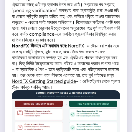
ট্রেডারের কাছে এটি বড় হতাশার উৎস হয়ে ওঠে। সপ্তাহের পর সপ্তাহ
"pending verification" অবস্থায় থাকা অ্যাকাউন্ট, জমা দেওয়া নথি
যা কোনো স্বীকৃতি ছাড়াই হারিয়ে যায়, এবং অসীমে গড়িয়ে যাওয়া যাচাইকরণ
অনুরোধ - এগুলো সবই সাধারণ অভিযোগ। বিশেষভাবে ক্ষতিকর একটি ধরণ
হলো, যখন কোনো ব্রোকার উত্তোলনের অনুরোধের
পরে
পূর্ণ যাচাইকরণ দাবি
করে, কার্যত compliance-কে তহবিলে প্রবেশাধিকার বিলম্বিত করার
হাতিয়ার হিসেবে ব্যবহার করে।
NordFX কীভাবে এটি সমাধান করে:
NordFX-এ ট্রেডাররা প্রায় সঙ্গে
সঙ্গে অ্যাকাউন্ট খুলতে, ফান্ড করতে, এবং ট্রেড শুরু করতে পারেন;
যাচাইকরণ আলাদাভাবে সম্পন্ন হয় এবং ট্রেডিংয়ে প্রবেশ বাধাগ্রস্ত করে
না। কিছু নির্দিষ্ট উত্তোলনের আগে পরিচয় ও আবাসের প্রমাণ লাগতে পারে
- যা স্বাভাবিক ও বৈধ - তবে প্রক্রিয়াটি সহজ এবং পরিষ্কারভাবে জানানো
হয়। শুরু থেকে ধাপে ধাপে কীভাবে এগোতে হয়, তার পূর্ণ গাইডের জন্য
NordFX Getting Started guide
-এ রেজিস্ট্রেশন থেকে প্রথম
ট্রেড পর্যন্ত সবকিছু আছে।