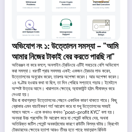
অভিযোগ নং ১: উত্তোলন সমস্যা - "আমি
আমার নিজের টাকাই বের করতে পারছি না"
অতিরঞ্জন না করে বললে, অনলাইন ট্রেডিংয়ে এটিই সবচেয়ে বেশি অভিযোগ
করা সমস্যা। ধরণটি প্রায় সবসময় একই: একজন ট্রেডার লাভ করেন,
উত্তোলনের অনুরোধ করেন, তারপর অপেক্ষা করেন। আর অপেক্ষা করেন।
২৪ ঘণ্টায় হওয়ার কথা যা ছিল, তা দিন পেরিয়ে সপ্তাহে গড়ায়। ইমেইলে
অস্পষ্ট উত্তর আসে। খারাপতম ক্ষেত্রে, অ্যাকাউন্ট হঠাৎ সীমাবদ্ধ করে
দেওয়া হয়।
ধীর বা বাধাগ্রস্ত উত্তোলনের পেছনে একাধিক কারণ থাকতে পারে। কিছু
ব্রোকার এমন যাচাইকরণ শর্ত আরোপ করে যা শুধু উত্তোলনের সময়ই
সামনে আসে - একে কখনও কখনও "post-profit KYC" বলা হয়।
অন্যরা উচ্চ প্রসেসিং ফি আরোপ করে যা পেমেন্ট কমিয়ে দেয়, অথবা
অতিরিক্ত জটিল পেমেন্ট অবকাঠামোর কারণে রাউটিং বিলম্ব ঘটায়। ক্রিপ্টো
ট্রেডারদের ক্ষেত্রে হতাশা আরও তীব্র হতে পারে: ম্যানুয়াল রিভিউ