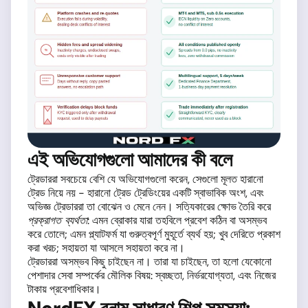
এই অভিযোগগুলো আমাদের কী বলে
ট্রেডাররা সবচেয়ে বেশি যে অভিযোগগুলো করেন, সেগুলো মূলত হারানো
ট্রেড নিয়ে নয় - হারানো ট্রেড ট্রেডিংয়ের একটি স্বাভাবিক অংশ, এবং
অভিজ্ঞ ট্রেডাররা তা বোঝেন ও মেনে নেন। সত্যিকারের ক্ষোভ তৈরি করে
প্রক্রাগত ব্যর্থতা
: এমন ব্রোকার যারা তহবিলে প্রবেশ কঠিন বা অসম্ভব
করে তোলে; এমন প্ল্যাটফর্ম যা গুরুত্বপূর্ণ মুহূর্তে ব্যর্থ হয়; খুব দেরিতে প্রকাশ
করা খরচ; সহায়তা যা আসলে সহায়তা করে না।
ট্রেডাররা অসম্ভব কিছু চাইছেন না। তারা যা চাইছেন, তা হলো যেকোনো
পেশাদার সেবা সম্পর্কের মৌলিক বিষয়: স্বচ্ছতা, নির্ভরযোগ্যতা, এবং নিজের
টাকায় প্রবেশাধিকার।