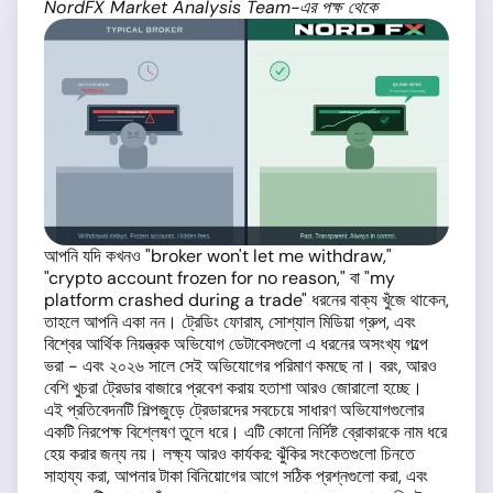
NordFX Market Analysis Team-এর পক্ষ থেকে
আপনি যদি কখনও "broker won't let me withdraw,"
"crypto account frozen for no reason," বা "my
platform crashed during a trade" ধরনের বাক্য খুঁজে থাকেন,
তাহলে আপনি একা নন। ট্রেডিং ফোরাম, সোশ্যাল মিডিয়া গ্রুপ, এবং
বিশ্বের আর্থিক নিয়ন্ত্রক অভিযোগ ডেটাবেসগুলো এ ধরনের অসংখ্য গল্পে
ভরা - এবং ২০২৬ সালে সেই অভিযোগের পরিমাণ কমছে না। বরং, আরও
বেশি খুচরা ট্রেডার বাজারে প্রবেশ করায় হতাশা আরও জোরালো হচ্ছে।
এই প্রতিবেদনটি শিল্পজুড়ে ট্রেডারদের সবচেয়ে সাধারণ অভিযোগগুলোর
একটি নিরপেক্ষ বিশ্লেষণ তুলে ধরে। এটি কোনো নির্দিষ্ট ব্রোকারকে নাম ধরে
হেয় করার জন্য নয়। লক্ষ্য আরও কার্যকর: ঝুঁকির সংকেতগুলো চিনতে
সাহায্য করা, আপনার টাকা বিনিয়োগের আগে সঠিক প্রশ্নগুলো করা, এবং