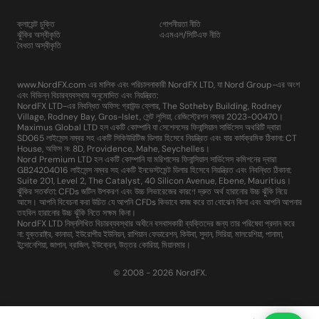
ক্লায়েন্ট চুক্তি
গোপনীয়তা নীতি
ঝুঁকির অস্বীকৃতি
এএমএল/সিটিএফ নীতি
বৈধতা অস্বীকৃতি
www.NordFX.com এর মালিক এবং পরিচালনাকারী NordFX LTD, যা Nord Group-এর অংশ
এবং বিভিন্ন বিচারব্যবস্থায় অনুমোদিত এবং নিয়ন্ত্রিত:
NordFX LTD-এর নিবন্ধিত অফিস: গ্রাউন্ড ফ্লোর, The Sotheby Building, Rodney
Village, Rodney Bay, Gros-Islet, সেন্ট লুসিয়া, রেজিস্ট্রেশন নম্বর 2023-00470।
Maximus Global LTD হল একটি কোম্পানি যা সেশেলসের ফিনান্সিয়াল সার্ভিসেস অথরিটি দ্বারা
SD065 লাইসেন্স নম্বর সহ একটি সিকিউরিটিজ ডিলার হিসেবে নিয়ন্ত্রিত এবং যার কার্যক্রমিক ঠিকানা: CT
House, অফিস নং 8D, Providence, Mahe, Seychelles।
Nord Premium LTD হল একটি কোম্পানি যা মরিশাসের ফিনান্সিয়াল সার্ভিসেস কমিশনের দ্বারা
GB24204016 লাইসেন্স নম্বর সহ একটি ইনভেস্টমেন্ট ডিলার হিসেবে নিয়ন্ত্রিত এবং নিবন্ধিত ঠিকানা:
Suite 201, Level 2, The Catalyst, 40 Silicon Avenue, Ebene, Mauritius।
ঝুঁকির সতর্কতা: CFDs জটিল উপকরণ এবং উচ্চ লিভারেজের কারণে দ্রুত অর্থ হারানোর উচ্চ ঝুঁকি নিয়ে
আসে। আপনি বিবেচনা করা উচিত যে আপনি CFDs কিভাবে কাজ করে তা বোঝেন কিনা এবং আপনি আপনার
তহবিল হারানোর উচ্চ ঝুঁকি নিতে সক্ষম কিনা।
NordFX LTD নিম্নলিখিত বিচারব্যবস্থার অধীনে বসবাসকারী ব্যক্তিদের জন্য তার পরিষেবা প্রদান করে
না: যুক্তরাষ্ট্র, কানাডা, ইউরোপীয় ইউনিয়ন, রাশিয়ান ফেডারেশন, কিউবা, সুদান, সিরিয়া, মালয়েশিয়া, পানামা,
ইন্দোনেশিয়া, জাপান, ব্রাজিল, ইউক্রেন, উত্তর কোরিয়া, মিয়ানমার।
© 2008 - 2026 NordFX.