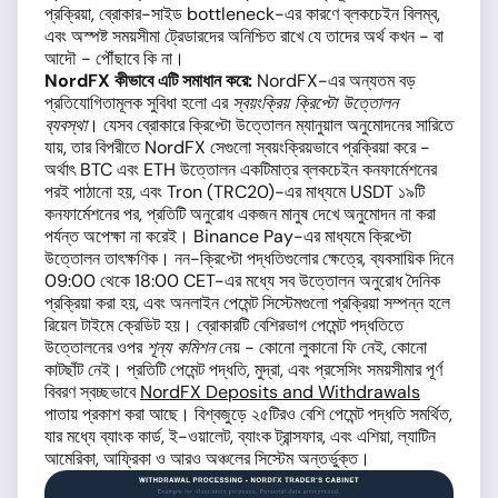
প্রক্রিয়া, ব্রোকার-সাইড bottleneck-এর কারণে ব্লকচেইন বিলম্ব,
এবং অস্পষ্ট সময়সীমা ট্রেডারদের অনিশ্চিত রাখে যে তাদের অর্থ কখন - বা
আদৌ - পৌঁছাবে কি না।
NordFX কীভাবে এটি সমাধান করে:
NordFX-এর অন্যতম বড়
প্রতিযোগিতামূলক সুবিধা হলো এর
স্বয়ংক্রিয় ক্রিপ্টো উত্তোলন
ব্যবস্থা
। যেসব ব্রোকারে ক্রিপ্টো উত্তোলন ম্যানুয়াল অনুমোদনের সারিতে
যায়, তার বিপরীতে NordFX সেগুলো স্বয়ংক্রিয়ভাবে প্রক্রিয়া করে -
অর্থাৎ BTC এবং ETH উত্তোলন একটিমাত্র ব্লকচেইন কনফার্মেশনের
পরই পাঠানো হয়, এবং Tron (TRC20)-এর মাধ্যমে USDT ১৯টি
কনফার্মেশনের পর, প্রতিটি অনুরোধ একজন মানুষ দেখে অনুমোদন না করা
পর্যন্ত অপেক্ষা না করেই। Binance Pay-এর মাধ্যমে ক্রিপ্টো
উত্তোলন তাৎক্ষণিক। নন-ক্রিপ্টো পদ্ধতিগুলোর ক্ষেত্রে, ব্যবসায়িক দিনে
09:00 থেকে 18:00 CET-এর মধ্যে সব উত্তোলন অনুরোধ দৈনিক
প্রক্রিয়া করা হয়, এবং অনলাইন পেমেন্ট সিস্টেমগুলো প্রক্রিয়া সম্পন্ন হলে
রিয়েল টাইমে ক্রেডিট হয়। ব্রোকারটি বেশিরভাগ পেমেন্ট পদ্ধতিতে
উত্তোলনের ওপর
শূন্য কমিশন
নেয় - কোনো লুকানো ফি নেই, কোনো
কাটছাঁট নেই। প্রতিটি পেমেন্ট পদ্ধতি, মুদ্রা, এবং প্রসেসিং সময়সীমার পূর্ণ
বিবরণ স্বচ্ছভাবে
NordFX Deposits and Withdrawals
পাতায় প্রকাশ করা আছে। বিশ্বজুড়ে ২৫টিরও বেশি পেমেন্ট পদ্ধতি সমর্থিত,
যার মধ্যে ব্যাংক কার্ড, ই-ওয়ালেট, ব্যাংক ট্রান্সফার, এবং এশিয়া, ল্যাটিন
আমেরিকা, আফ্রিকা ও আরও অঞ্চলের সিস্টেম অন্তর্ভুক্ত।