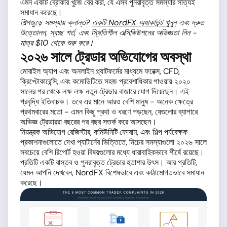
এমন একটি ব্রোকার খুঁজে বের করা, যে এসব পুনরাবৃত্ত সমস্যার সত্যিই
সমাধান করেছে।
শিল্পজুড়ে সমস্যায় ক্লান্ত?
একটি NordFX অ্যাকাউন্ট খুলুন
এবং দ্রুত
উত্তোলন, স্বচ্ছ শর্ত, এবং স্থিতিশীল এক্সিকিউশনের অভিজ্ঞতা নিন -
মাত্র $10 থেকে শুরু করে।
২০২৬ সালে ট্রেডার অভিযোগের অবস্থা
মোবাইল অ্যাপ এবং অনলাইন প্ল্যাটফর্মের মাধ্যমে ফরেক্স, CFD,
ক্রিপ্টোকারেন্সি, এবং কমোডিটিতে সহজ প্রবেশাধিকার পাওয়ায় ২০২০
সালের পর থেকে লক্ষ লক্ষ নতুন ট্রেডার বাজারে যোগ দিয়েছেন। এই
প্রবৃদ্ধি ইতিবাচক। তবে এর মানে আরও বেশি মানুষ - অনেক ক্ষেত্রে
প্রথমবারের মতো - এমন কিছু প্রথা ও ধরণে পড়ছেন, যেগুলোর ব্যাপারে
অভিজ্ঞ ট্রেডাররা বছরের পর বছর সতর্ক করে আসছেন।
নিয়ন্ত্রক অভিযোগ রেজিস্টার, কমিউনিটি ফোরাম, এবং শিল্প পর্যবেক্ষক
প্রকাশনাগুলোতে দেখা প্যাটার্নের ভিত্তিতে, নিচের সমস্যাগুলো ২০২৬ সালে
সবচেয়ে বেশি রিপোর্ট হওয়া বিষয়গুলোর মধ্যে ধারাবাহিকভাবে শীর্ষে রয়েছে।
প্রতিটি একটি বাস্তব ও পুনরাবৃত্ত ট্রেডার হতাশার উৎস। আর প্রতিটি,
যেমন আপনি দেখবেন, NordFX বিশেষভাবে এবং কাঠামোগতভাবে সমাধান
করেছে।