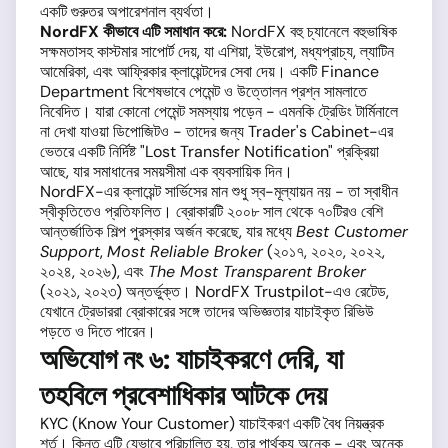
একটি গুরুতর অপারেশনাল ব্যর্থতা।
NordFX কীভাবে এটি সমাধান করে:
NordFX বহু চ্যানেলে বহুভাষিক
সক্ষমতাসহ কাস্টমার সাপোর্ট দেয়, যা এশিয়া, ইউরোপ, মধ্যপ্রাচ্য, ল্যাটিন
আমেরিকা, এবং আফ্রিকার ক্লায়েন্টদের সেবা দেয়। একটি Finance
Department বিশেষভাবে পেমেন্ট ও উত্তোলন প্রশ্ন সামলাতে
নিবেদিত। যারা কোনো পেমেন্ট সমস্যায় পড়েন - এমনকি ট্রেডিং টার্মিনালে
না দেখা যাওয়া ডিপোজিটও - তাদের জন্য Trader's Cabinet-এর
ভেতরে একটি নির্দিষ্ট "Lost Transfer Notification" প্রক্রিয়া
আছে, যার সমাধানের সময়সীমা এক ব্যবসায়িক দিন।
NordFX-এর ক্লায়েন্ট সার্ভিসের মান শুধু স্ব-মূল্যায়ন নয় - তা স্বাধীন
স্বীকৃতিতেও প্রতিফলিত। ব্রোকারটি ২০০৮ সাল থেকে ৭০টিরও বেশি
আন্তর্জাতিক শিল্প পুরস্কার অর্জন করেছে, যার মধ্যে
Best Customer
Support
,
Most Reliable Broker
(২০১৭, ২০২০, ২০২২,
২০২৪, ২০২৬), এবং
The Most Transparent Broker
(২০২১, ২০২৩) অন্তর্ভুক্ত। NordFX Trustpilot-এও রেটেড,
যেখানে ট্রেডাররা ব্রোকারের সঙ্গে তাদের অভিজ্ঞতার যাচাইকৃত রিভিউ
পড়তে ও দিতে পারেন।
অভিযোগ নং ৬: যাচাইকরণে দেরি, যা
তহবিলে প্রবেশাধিকার আটকে দেয়
KYC (Know Your Customer) যাচাইকরণ একটি বৈধ নিয়ন্ত্রক
শর্ত। কিন্তু এটি যেভাবে পরিচালিত হয়, তার পার্থক্য অনেক - এবং অনেক