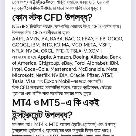
তেল ও গ্যাস ইন্সট্রুমেন্টগুলো শক্তি বাজারের সরবরাহ, চাহিদা এবং
ম্যাক্রোইকোনমিক উপাদানের সাথে আরও ঘনিষ্ঠভাবে যুক্ত।
কোন স্টক CFD উপলব্ধ?
NordFX নির্বাচিত প্রধান কোম্পানির শেয়ারের উপর CFD প্রদান করে।
উপলব্ধ স্টক CFD প্রতীকগুলো হলো:
AAPL, AMZN, BA, BABA, BAC, C, EBAY, F, FB, GOOG,
GOOGL, IBM, INTC, KO, MA, MCD, META, MSFT,
NFLX, NVDA, ORCL, PFE, T, TSLA, V, XOM।
এর মধ্যে রয়েছে Apple, Amazon, Boeing, Alibaba, Bank
of America, Citigroup, eBay, Ford, Alphabet, IBM,
Intel, Coca-Cola, Mastercard, McDonald's, Meta,
Microsoft, Netflix, NVIDIA, Oracle, Pfizer, AT&T,
Tesla, Visa এবং Exxon Mobil-এর মতো কোম্পানি।
স্টক CFD সাধারণত কোম্পানির সংবাদ, আয়ের প্রতিবেদন, সেক্টরের
প্রবণতা এবং মার্কিন স্টক মার্কেটের সময়ের সাথে যুক্ত।
MT4 ও MT5-এ কি একই
ইন্সট্রুমেন্ট উপলব্ধ?
সব সময় নয়। MT4 ও MT5 আলাদা ট্রেডিং প্ল্যাটফর্ম, এবং উপলব্ধ
ইন্সট্রুমেন্ট প্ল্যাটফর্ম ও অ্যাকাউন্টের ধরন অনুযায়ী ভিন্ন হতে পারে।