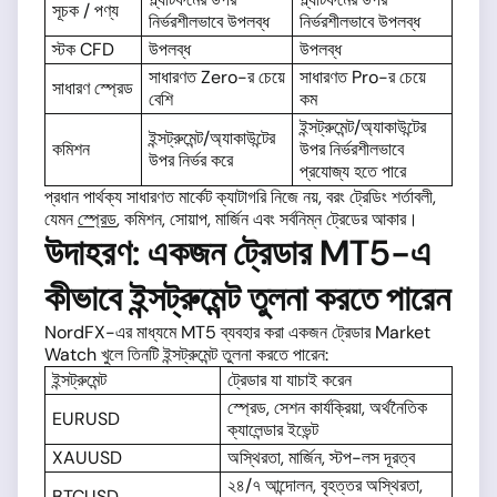
সূচক / পণ্য
নির্ভরশীলভাবে উপলব্ধ
নির্ভরশীলভাবে উপলব্ধ
স্টক CFD
উপলব্ধ
উপলব্ধ
সাধারণত Zero-র চেয়ে
সাধারণত Pro-র চেয়ে
সাধারণ স্প্রেড
বেশি
কম
ইন্সট্রুমেন্ট/অ্যাকাউন্টের
ইন্সট্রুমেন্ট/অ্যাকাউন্টের
কমিশন
উপর নির্ভরশীলভাবে
উপর নির্ভর করে
প্রযোজ্য হতে পারে
প্রধান পার্থক্য সাধারণত মার্কেট ক্যাটাগরি নিজে নয়, বরং ট্রেডিং শর্তাবলী,
যেমন
স্প্রেড
, কমিশন, সোয়াপ, মার্জিন এবং সর্বনিম্ন ট্রেডের আকার।
উদাহরণ: একজন ট্রেডার MT5-এ
কীভাবে ইন্সট্রুমেন্ট তুলনা করতে পারেন
NordFX-এর মাধ্যমে MT5 ব্যবহার করা একজন ট্রেডার Market
Watch খুলে তিনটি ইন্সট্রুমেন্ট তুলনা করতে পারেন:
ইন্সট্রুমেন্ট
ট্রেডার যা যাচাই করেন
স্প্রেড, সেশন কার্যক্রিয়া, অর্থনৈতিক
EURUSD
ক্যালেন্ডার ইভেন্ট
XAUUSD
অস্থিরতা, মার্জিন, স্টপ-লস দূরত্ব
২৪/৭ আন্দোলন, বৃহত্তর অস্থিরতা,
BTCUSD