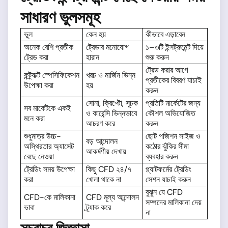
সাধারণ ভুলসমূহ
ভুল
কেন হয়
কীভাবে এড়াবেন
অনেক বেশি প্রতীক
ট্রেডার মনোযোগ
১–৩টি ইন্সট্রুমেন্ট দিয়ে
ট্রেড করা
হারান
শুরু করুন
ট্রেড করার আগে
কন্ট্র্যাক্ট স্পেসিফিকেশন
খরচ ও মার্জিন ভিন্ন
প্রতীকের বিবরণ যাচাই
উপেক্ষা করা
হয়
করুন
সোনা, ক্রিপ্টো, সূচক
প্রতিটি মার্কেটের জন্য
সব মার্কেটকে একই
ও কারেন্সি ভিন্নভাবে
কৌশল অভিযোজিত
মনে করা
আচরণ করে
করুন
শুধুমাত্র উচ্চ-
ছোট পজিশন সাইজ ও
বড় আন্দোলন
অস্থিরতার অ্যাসেট
কঠোর ঝুঁকির সীমা
আকর্ষণীয় দেখায়
বেছে নেওয়া
ব্যবহার করুন
ট্রেডিং সময় উপেক্ষা
কিছু CFD ২৪/৭
প্ল্যাটফর্মের ট্রেডিং
করা
খোলা থাকে না
সেশন যাচাই করুন
বুঝুন যে CFD
CFD-কে মালিকানা
CFD মূল্য আন্দোলন
সম্পদের মালিকানা দেয়
ভাবা
ট্র্যাক করে
না