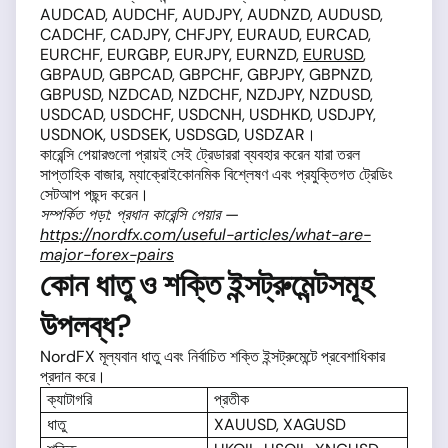
AUDCAD, AUDCHF, AUDJPY, AUDNZD, AUDUSD,
CADCHF, CADJPY, CHFJPY, EURAUD, EURCAD,
EURCHF, EURGBP, EURJPY, EURNZD,
EURUSD
,
GBPAUD, GBPCAD, GBPCHF, GBPJPY, GBPNZD,
GBPUSD, NZDCAD, NZDCHF, NZDJPY, NZDUSD,
USDCAD, USDCHF, USDCNH, USDHKD, USDJPY,
USDNOK, USDSEK, USDSGD, USDZAR।
কারেন্সি পেয়ারগুলো প্রায়ই সেই ট্রেডাররা ব্যবহার করেন যারা তরল
সাপ্তাহিক বাজার, ম্যাক্রোইকোনমিক বিশ্লেষণ এবং প্রযুক্তিগত ট্রেডিং
সেটআপ পছন্দ করেন।
সম্পর্কিত পড়া: প্রধান কারেন্সি পেয়ার —
https://nordfx.com/useful-articles/what-are-
major-forex-pairs
কোন ধাতু ও শক্তি ইন্সট্রুমেন্টসমূহ
উপলব্ধ?
NordFX মূল্যবান ধাতু এবং নির্বাচিত শক্তি ইন্সট্রুমেন্টে প্রবেশাধিকার
প্রদান করে।
ক্যাটাগরি
প্রতীক
ধাতু
XAUUSD, XAGUSD