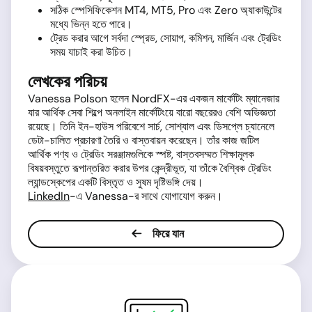
সঠিক স্পেসিফিকেশন MT4, MT5, Pro এবং Zero অ্যাকাউন্টের
মধ্যে ভিন্ন হতে পারে।
ট্রেড করার আগে সর্বদা স্প্রেড, সোয়াপ, কমিশন, মার্জিন এবং ট্রেডিং
সময় যাচাই করা উচিত।
লেখকের পরিচয়
Vanessa Polson হলেন NordFX-এর একজন মার্কেটিং ম্যানেজার
যার আর্থিক সেবা শিল্পে অনলাইন মার্কেটিংয়ে বারো বছরেরও বেশি অভিজ্ঞতা
রয়েছে। তিনি ইন-হাউস পরিবেশে সার্চ, সোশ্যাল এবং ডিসপ্লে চ্যানেলে
ডেটা-চালিত প্রচারণা তৈরি ও বাস্তবায়ন করেছেন। তাঁর কাজ জটিল
আর্থিক পণ্য ও ট্রেডিং সরঞ্জামগুলিকে স্পষ্ট, বাস্তবসম্মত শিক্ষামূলক
বিষয়বস্তুতে রূপান্তরিত করার উপর কেন্দ্রীভূত, যা তাঁকে বৈশ্বিক ট্রেডিং
ল্যান্ডস্কেপের একটি বিস্তৃত ও সুষম দৃষ্টিভঙ্গি দেয়।
LinkedIn
-এ Vanessa-র সাথে যোগাযোগ করুন।
ফিরে যান