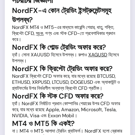
সচরাচর জিজ্ঞাসা
NordFX-এ কোন ট্রেডিং ইন্সট্রুমেন্টসমূহ
উপলব্ধ?
NordFX MT4 ও MT5-এর মাধ্যমে কারেন্সি পেয়ার, ধাতু, শক্তি,
ক্রিপ্টো CFD,
সূচক
, পণ্য এবং স্টক CFD-তে প্রবেশাধিকার প্রদান
করে।
NordFX কি গোল্ড ট্রেডিং অফার করে?
হ্যাঁ। সোনা XAUUSD হিসেবে উপলব্ধ। রুপাও
XAGUSD
হিসেবে
উপলব্ধ।
NordFX কি ক্রিপ্টো ট্রেডিং অফার করে?
NordFX ক্রিপ্টো CFD অফার করে, যার মধ্যে রয়েছে BTCUSD,
ETHUSD, XRPUSD, LTCUSD, DOGEUSD এবং অ্যাকাউন্ট ও
প্ল্যাটফর্মের উপর নির্ভরশীল অন্যান্য ক্রিপ্টো CFD প্রতীক।
NordFX কি স্টক CFD অফার করে?
হ্যাঁ। NordFX নির্বাচিত প্রধান কোম্পানির শেয়ারের উপর CFD অফার
করে, যার মধ্যে রয়েছে Apple, Amazon, Microsoft, Tesla,
NVIDIA, Visa এবং Exxon Mobil।
MT4 ও MT5 কি একই?
না। MT4 ও MT5 আলাদা ট্রেডিং প্ল্যাটফর্ম। NordFX হলো ব্রোকার