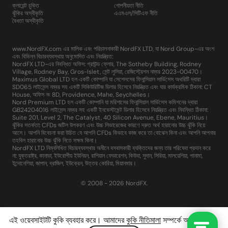
ক্লায়েন্ট চুক্তি
গোপনীয়তা নীতি
ঝুঁকির অস্বীকৃতি
এএমএল/সিটিএফ নীতি
বৈধতা অস্বীকৃতি
www.NordFX.com এর মালিক এবং পরিচালনাকারী NordFX LTD, যা Nord Group-এর অংশ
এবং বিভিন্ন বিচারব্যবস্থায় অনুমোদিত এবং নিয়ন্ত্রিত:
NordFX LTD-এর নিবন্ধিত অফিস: গ্রাউন্ড ফ্লোর, The Sotheby Building, Rodney
Village, Rodney Bay, Gros-Islet, সেন্ট লুসিয়া, রেজিস্ট্রেশন নম্বর 2023-00470।
Maximus Global LTD হল একটি কোম্পানি যা সেশেলসের ফিনান্সিয়াল সার্ভিসেস অথরিটি দ্বারা
SD065 লাইসেন্স নম্বর সহ একটি সিকিউরিটিজ ডিলার হিসেবে নিয়ন্ত্রিত এবং যার কার্যক্রমিক ঠিকানা: CT
House, অফিস নং 8D, Providence, Mahe, Seychelles।
Nord Premium LTD হল একটি কোম্পানি যা মরিশাসের ফিনান্সিয়াল সার্ভিসেস কমিশনের দ্বারা
GB24204016 লাইসেন্স নম্বর সহ একটি ইনভেস্টমেন্ট ডিলার হিসেবে নিয়ন্ত্রিত এবং নিবন্ধিত ঠিকানা:
Suite 201, Level 2, The Catalyst, 40 Silicon Avenue, Ebene, Mauritius।
ঝুঁকির সতর্কতা: CFDs জটিল উপকরণ এবং উচ্চ লিভারেজের কারণে দ্রুত অর্থ হারানোর উচ্চ ঝুঁকি নিয়ে
আসে। আপনি বিবেচনা করা উচিত যে আপনি CFDs কিভাবে কাজ করে তা বোঝেন কিনা এবং আপনি আপনার
তহবিল হারানোর উচ্চ ঝুঁকি নিতে সক্ষম কিনা।
NordFX LTD নিম্নলিখিত বিচারব্যবস্থার অধীনে বসবাসকারী ব্যক্তিদের জন্য তার পরিষেবা প্রদান করে
না: যুক্তরাষ্ট্র, কানাডা, ইউরোপীয় ইউনিয়ন, রাশিয়ান ফেডারেশন, কিউবা, সুদান, সিরিয়া, মালয়েশিয়া, পানামা,
ইন্দোনেশিয়া, জাপান, ব্রাজিল, ইউক্রেন, উত্তর কোরিয়া, মিয়ানমার।
© 2008 - 2026 NordFX.
এই ওয়েবসাইটটি কুকি ব্যবহার করে। আমাদের
কুকি নীতিমালা
সম্পর্কে আরও জানুন।