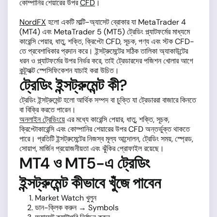
কোম্পানির শেয়ারের উপর
CFD
।
NordFX
হলো একটি মাল্টি-অ্যাসেট ব্রোকার যা MetaTrader 4
(MT4) এবং MetaTrader 5 (MT5) ট্রেডিং প্ল্যাটফর্মের মাধ্যমে
কারেন্সি পেয়ার, ধাতু, শক্তি, ক্রিপ্টো CFD, সূচক, পণ্য এবং স্টক CFD-
তে প্রবেশাধিকার প্রদান করে। ইন্সট্রুমেন্টের সঠিক তালিকা অ্যাকাউন্টের
ধরন ও প্ল্যাটফর্মের উপর নির্ভর করে, তাই ট্রেডারদের পজিশন খোলার আগে
কন্ট্র্যাক্ট স্পেসিফিকেশন যাচাই করা উচিত।
ট্রেডিং ইন্সট্রুমেন্ট কী?
ট্রেডিং ইন্সট্রুমেন্ট হলো আর্থিক সম্পদ বা চুক্তি যা ট্রেডাররা বাজারে কিনতে
বা বিক্রি করতে পারেন।
অনলাইন ট্রেডিংয়ে
এর মধ্যে কারেন্সি পেয়ার, ধাতু, শক্তি, সূচক,
ক্রিপ্টোকারেন্সি এবং কোম্পানির শেয়ারের উপর CFD অন্তর্ভুক্ত থাকতে
পারে। প্রতিটি ইন্সট্রুমেন্টের নিজস্ব মূল্য আন্দোলন, ট্রেডিং সময়, স্প্রেড,
সোয়াপ, মার্জিন প্রয়োজনীয়তা এবং ঝুঁকির প্রোফাইল রয়েছে।
MT4 ও MT5-এ ট্রেডিং
ইন্সট্রুমেন্ট কীভাবে খুঁজে পাবেন
Market Watch খুলুন
ডান-ক্লিক করুন → Symbols