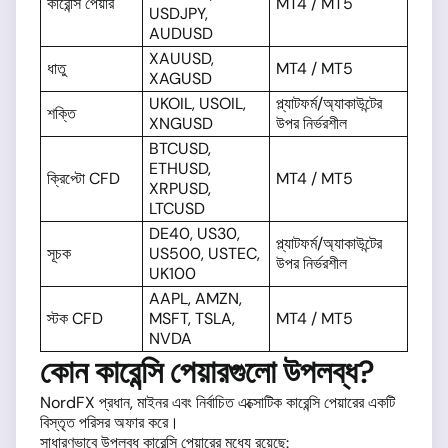
কারেন্সি পেয়ার
MT4 / MT5
USDJPY,
AUDUSD
XAUUSD,
ধাতু
MT4 / MT5
XAGUSD
UKOIL, USOIL,
প্ল্যাটফর্ম/অ্যাকাউন্টের
শক্তি
XNGUSD
উপর নির্ভরশীল
BTCUSD,
ETHUSD,
ক্রিপ্টো CFD
MT4 / MT5
XRPUSD,
LTCUSD
DE40, US30,
প্ল্যাটফর্ম/অ্যাকাউন্টের
সূচক
US500, USTEC,
উপর নির্ভরশীল
UK100
AAPL, AMZN,
স্টক CFD
MSFT, TSLA,
MT4 / MT5
NVDA
কোন কারেন্সি পেয়ারগুলো উপলব্ধ?
NordFX প্রধান, মাইনর এবং নির্বাচিত এক্সোটিক কারেন্সি পেয়ারের একটি
বিস্তৃত পরিসর অফার করে।
সাধারণভাবে উপলব্ধ কারেন্সি পেয়ারের মধ্যে রয়েছে: