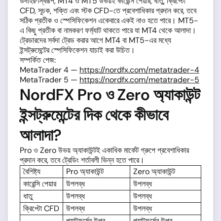
উদাহরণস্বরূপ, MT4 ও MT5 উভয়ই কারেন্সি পেয়ার, ধাতু, ক্রিপ্টো
CFD, সূচক, শক্তি এবং স্টক CFD-তে প্রবেশাধিকার প্রদান করে, তবে
সঠিক প্রতীক ও স্পেসিফিকেশন একেবারে একই নাও হতে পারে। MT5-
এ কিছু প্রতীক বা নামকরণ ফর্ম্যাট থাকতে পারে যা MT4 থেকে আলাদা।
ট্রেডারদের সর্বদা ট্রেড করার আগে MT4 বা MT5-এর মধ্যে
ইন্সট্রুমেন্টের স্পেসিফিকেশন যাচাই করা উচিত।
সম্পর্কিত পেজ:
MetaTrader 4 —
https://nordfx.com/metatrader-4
MetaTrader 5 —
https://nordfx.com/metatrader-5
NordFX Pro ও Zero অ্যাকাউন্ট
ইন্সট্রুমেন্টের দিক থেকে কীভাবে
আলাদা?
Pro ও Zero উভয় অ্যাকাউন্টই একাধিক মার্কেট গ্রুপে প্রবেশাধিকার
প্রদান করে, তবে ট্রেডিং শর্তাবলী ভিন্ন হতে পারে।
বৈশিষ্ট্য
Pro অ্যাকাউন্ট
Zero অ্যাকাউন্ট
কারেন্সি পেয়ার
উপলব্ধ
উপলব্ধ
ধাতু
উপলব্ধ
উপলব্ধ
ক্রিপ্টো CFD
উপলব্ধ
উপলব্ধ
প্ল্যাটফর্মের উপর
প্ল্যাটফর্মের উপর