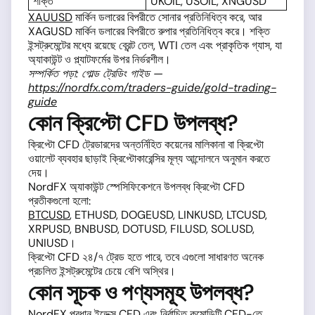
শক্তি
UKOIL, USOIL, XNGUSD
XAUUSD
মার্কিন ডলারের বিপরীতে সোনার প্রতিনিধিত্ব করে, আর
XAGUSD মার্কিন ডলারের বিপরীতে রুপার প্রতিনিধিত্ব করে। শক্তি
ইন্সট্রুমেন্টের মধ্যে রয়েছে ব্রেন্ট তেল, WTI তেল এবং প্রাকৃতিক গ্যাস, যা
অ্যাকাউন্ট ও প্ল্যাটফর্মের উপর নির্ভরশীল।
সম্পর্কিত পড়া: গোল্ড ট্রেডিং গাইড —
https://nordfx.com/traders-guide/gold-trading-
guide
কোন ক্রিপ্টো CFD উপলব্ধ?
ক্রিপ্টো CFD ট্রেডারদের অন্তর্নিহিত কয়েনের মালিকানা বা ক্রিপ্টো
ওয়ালেট ব্যবহার ছাড়াই ক্রিপ্টোকারেন্সির মূল্য আন্দোলনে অনুমান করতে
দেয়।
NordFX অ্যাকাউন্ট স্পেসিফিকেশনে উপলব্ধ ক্রিপ্টো CFD
প্রতীকগুলো হলো:
BTCUSD
, ETHUSD, DOGEUSD, LINKUSD, LTCUSD,
XRPUSD, BNBUSD, DOTUSD, FILUSD, SOLUSD,
UNIUSD।
ক্রিপ্টো CFD ২৪/৭ ট্রেড হতে পারে, তবে এগুলো সাধারণত অনেক
প্রচলিত ইন্সট্রুমেন্টের চেয়ে বেশি অস্থির।
কোন সূচক ও পণ্যসমূহ উপলব্ধ?
NordFX প্রধান ইন্ডেক্স CFD এবং নির্বাচিত কমোডিটি CFD-তে