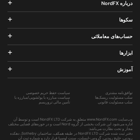
درباره NordFX
سکوها
حساب‌های معاملاتی
ابزارها
آموزش
توافق‌نامه مشتری
سیاست حفظ حریم خصوصی
سلب مسئولیت ریسک‌ها
سیاست مبارزه با پولشویی/مبارزه با
سلب مسئولیت قانونی
تأمین مالی تروریسم
وب‌سایت www.NordFX.com متعلق به شرکت NordFX LTD است و توسط آن
اداره می‌شود. این شرکت بخشی از گروه Nord است و در حوزه‌های قضایی مختلف
مجاز و تحت نظارت می‌باشد:
دفتر ثبت شده شرکت NordFX LTD در طبقه همکف، ساختمان Sotheby، دهکده
رودنی، خلیج رودنی، گروس-ایسلت، سنت لوسیا قرار دارد و شماره ثبت آن