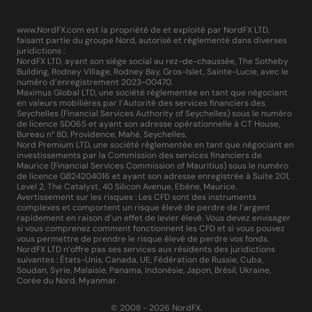
www.NordFX.com est la propriété de et exploité par NordFX LTD,
faisant partie du groupe Nord, autorisé et réglementé dans diverses
juridictions :
NordFX LTD, ayant son siège social au rez-de-chaussée, The Sotheby
Building, Rodney Village, Rodney Bay, Gros-Islet, Sainte-Lucie, avec le
numéro d’enregistrement 2023-00470.
Maximus Global LTD, une société réglementée en tant que négociant
en valeurs mobilières par l’Autorité des services financiers des
Seychelles (Financial Services Authority of Seychelles) sous le numéro
de licence SD065 et ayant son adresse opérationnelle à CT House,
Bureau n° 8D, Providence, Mahé, Seychelles.
Nord Premium LTD, une société réglementée en tant que négociant en
investissements par la Commission des services financiers de
Maurice (Financial Services Commission of Mauritius) sous le numéro
de licence GB24204016 et ayant son adresse enregistrée à Suite 201,
Level 2, The Catalyst, 40 Silicon Avenue, Ebène, Maurice.
Avertissement sur les risques : Les CFD sont des instruments
complexes et comportent un risque élevé de perdre de l’argent
rapidement en raison d’un effet de levier élevé. Vous devez envisager
si vous comprenez comment fonctionnent les CFD et si vous pouvez
vous permettre de prendre le risque élevé de perdre vos fonds.
NordFX LTD n’offre pas ses services aux résidents des juridictions
suivantes : États-Unis, Canada, UE, Fédération de Russie, Cuba,
Soudan, Syrie, Malaisie, Panama, Indonésie, Japon, Brésil, Ukraine,
Corée du Nord, Myanmar.
© 2008 - 2026 NordFX.