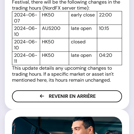
Festival, there will be the following changes in the
trading hours (NordFX server time):
2024-06-
HK50
early close
22:00
07
2024-06-
AUS200
late open
10:15
10
2024-06-
HK50
closed
10
2024-06-
HK50
late open
04:20
11
This update details any upcoming changes to
trading hours. If a specific market or asset isn't
mentioned here, its hours remain unchanged.
REVENIR EN ARRIÈRE