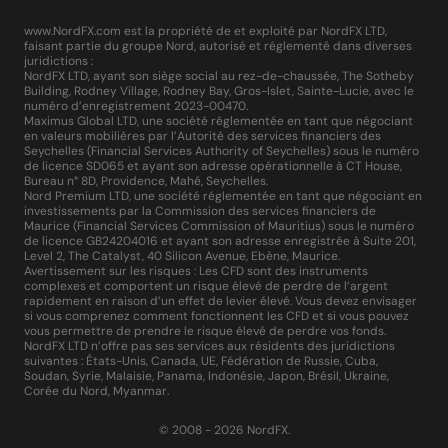
www.NordFX.com est la propriété de et exploité par NordFX LTD,
faisant partie du groupe Nord, autorisé et réglementé dans diverses
juridictions :
NordFX LTD, ayant son siège social au rez-de-chaussée, The Sotheby
Building, Rodney Village, Rodney Bay, Gros-Islet, Sainte-Lucie, avec le
numéro d’enregistrement 2023-00470.
Maximus Global LTD, une société réglementée en tant que négociant
en valeurs mobilières par l’Autorité des services financiers des
Seychelles (Financial Services Authority of Seychelles) sous le numéro
de licence SD065 et ayant son adresse opérationnelle à CT House,
Bureau n° 8D, Providence, Mahé, Seychelles.
Nord Premium LTD, une société réglementée en tant que négociant en
investissements par la Commission des services financiers de
Maurice (Financial Services Commission of Mauritius) sous le numéro
de licence GB24204016 et ayant son adresse enregistrée à Suite 201,
Level 2, The Catalyst, 40 Silicon Avenue, Ebène, Maurice.
Avertissement sur les risques : Les CFD sont des instruments
complexes et comportent un risque élevé de perdre de l’argent
rapidement en raison d’un effet de levier élevé. Vous devez envisager
si vous comprenez comment fonctionnent les CFD et si vous pouvez
vous permettre de prendre le risque élevé de perdre vos fonds.
NordFX LTD n’offre pas ses services aux résidents des juridictions
suivantes : États-Unis, Canada, UE, Fédération de Russie, Cuba,
Soudan, Syrie, Malaisie, Panama, Indonésie, Japon, Brésil, Ukraine,
Corée du Nord, Myanmar.
© 2008 - 2026 NordFX.