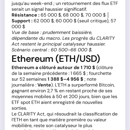
jusqu’au week-end ; un retournement des flux ETF
serait un signal haussier significatif.
Résistance :
65 000 $, 68 000 $, 70 000 $ │
Support :
62 000 $, 60 000 $ (seuil critique), 57
000 $
Vue de base : prudemment baissière,
dépendante du macro. Les progrès du CLARITY
Act restent le principal catalyseur haussier.
Scénario central : 60 500–66 000 $.
Ethereum (ETH/USD)
Ethereum a clôturé autour de 1 710 $
(clôture
de la semaine précédente : 1 665 $ ; fourchette
sur 52 semaines
1 388 $–4 956 $
; note
journalière :
Vente
). L’ETH a surperformé Bitcoin,
gagnant environ 2,7 % en restant proche de ses
moyennes mobiles à 50 et 200 jours, bien que les
ETF spot ETH aient enregistré de nouvelles
sorties.
Le CLARITY Act, qui résoudrait la classification de
l’ETH en tant que matière première ou valeur
mobilière, reste son catalyseur le plus