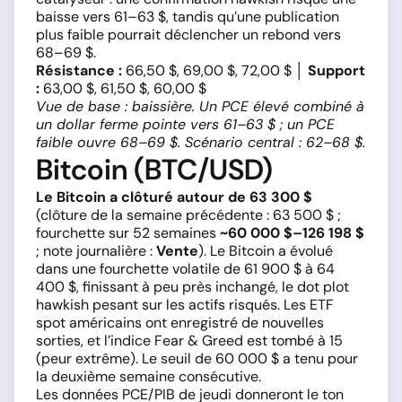
baisse vers 61–63 $, tandis qu’une publication
plus faible pourrait déclencher un rebond vers
68–69 $.
Résistance :
66,50 $, 69,00 $, 72,00 $ │
Support
:
63,00 $, 61,50 $, 60,00 $
Vue de base : baissière. Un PCE élevé combiné à
un dollar ferme pointe vers 61–63 $ ; un PCE
faible ouvre 68–69 $. Scénario central : 62–68 $.
Bitcoin (BTC/USD)
Le Bitcoin a clôturé autour de 63 300 $
(clôture de la semaine précédente : 63 500 $ ;
fourchette sur 52 semaines
~60 000 $–126 198 $
; note journalière :
Vente
). Le Bitcoin a évolué
dans une fourchette volatile de 61 900 $ à 64
400 $, finissant à peu près inchangé, le dot plot
hawkish pesant sur les actifs risqués. Les ETF
spot américains ont enregistré de nouvelles
sorties, et l’indice Fear & Greed est tombé à 15
(peur extrême). Le seuil de 60 000 $ a tenu pour
la deuxième semaine consécutive.
Les données PCE/PIB de jeudi donneront le ton