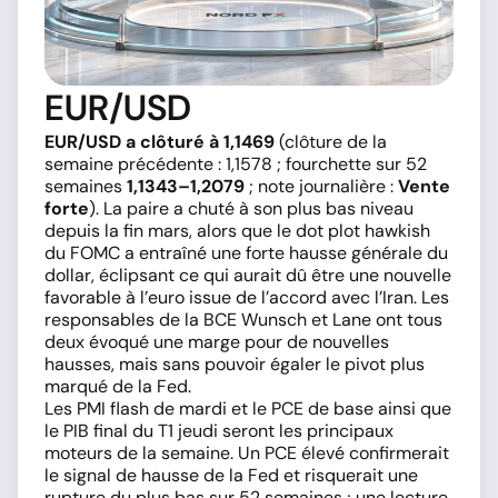
EUR/USD
EUR/USD a clôturé à 1,1469
(clôture de la
semaine précédente : 1,1578 ; fourchette sur 52
semaines
1,1343–1,2079
; note journalière :
Vente
forte
). La paire a chuté à son plus bas niveau
depuis la fin mars, alors que le dot plot hawkish
du FOMC a entraîné une forte hausse générale du
dollar, éclipsant ce qui aurait dû être une nouvelle
favorable à l’euro issue de l’accord avec l’Iran. Les
responsables de la BCE Wunsch et Lane ont tous
deux évoqué une marge pour de nouvelles
hausses, mais sans pouvoir égaler le pivot plus
marqué de la Fed.
Les PMI flash de mardi et le PCE de base ainsi que
le PIB final du T1 jeudi seront les principaux
moteurs de la semaine. Un PCE élevé confirmerait
le signal de hausse de la Fed et risquerait une
rupture du plus bas sur 52 semaines ; une lecture