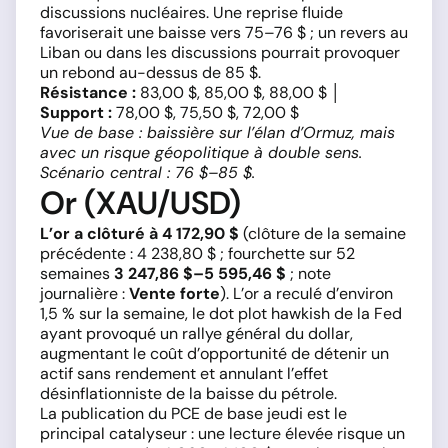
discussions nucléaires. Une reprise fluide
favoriserait une baisse vers 75–76 $ ; un revers au
Liban ou dans les discussions pourrait provoquer
un rebond au-dessus de 85 $.
Résistance :
83,00 $, 85,00 $, 88,00 $ │
Support :
78,00 $, 75,50 $, 72,00 $
Vue de base : baissière sur l’élan d’Ormuz, mais
avec un risque géopolitique à double sens.
Scénario central : 76 $–85 $.
Or (XAU/USD)
L’or a clôturé à 4 172,90 $
(clôture de la semaine
précédente : 4 238,80 $ ; fourchette sur 52
semaines
3 247,86 $–5 595,46 $
; note
journalière :
Vente forte
). L’or a reculé d’environ
1,5 % sur la semaine, le dot plot hawkish de la Fed
ayant provoqué un rallye général du dollar,
augmentant le coût d’opportunité de détenir un
actif sans rendement et annulant l’effet
désinflationniste de la baisse du pétrole.
La publication du PCE de base jeudi est le
principal catalyseur : une lecture élevée risque un