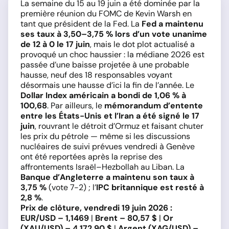
La semaine du 15 au 19 juin a été dominée par la
première réunion du FOMC de Kevin Warsh en
tant que président de la Fed. La
Fed a maintenu
ses taux à 3,50–3,75 % lors d’un vote unanime
de 12 à 0 le 17 juin
, mais le dot plot actualisé a
provoqué un choc haussier : la médiane 2026 est
passée d’une baisse projetée à une probable
hausse, neuf des 18 responsables voyant
désormais une hausse d’ici la fin de l’année. Le
Dollar Index américain a bondi de 1,06 % à
100,68
. Par ailleurs, le
mémorandum d’entente
entre les États-Unis et l’Iran a été signé le 17
juin
, rouvrant le détroit d’Ormuz et faisant chuter
les prix du pétrole — même si les discussions
nucléaires de suivi prévues vendredi à Genève
ont été reportées après la reprise des
affrontements Israël–Hezbollah au Liban. La
Banque d’Angleterre a maintenu son taux à
3,75 %
(vote 7-2) ; l’
IPC britannique est resté à
2,8 %
.
Prix de clôture, vendredi 19 juin 2026 :
EUR/USD – 1,1469
|
Brent – 80,57 $
|
Or
(XAU/USD) – 4 172,90 $
|
Argent (XAG/USD) –