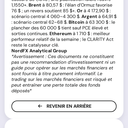
1,1550+.
Brent
à 80,57 $ : l’élan d’Ormuz favorise
76 $ ; un revers soutient 85 $+.
Or
à 4 172,90 $ :
scénario central 4 060–4 300 $.
Argent
à 64,91 $
: scénario central 62–68 $.
Bitcoin
à 63 300 $ : le
plancher des 60 000 $ tient sauf PCE élevé et
sorties continues.
Ethereum
à 1 710 $ : meilleur
performeur relatif de la semaine ; le CLARITY Act
reste le catalyseur clé.
NordFX Analytical Group
*Avertissement : Ces documents ne constituent
pas une recommandation d’investissement ni un
guide pour opérer sur les marchés financiers et
sont fournis à titre purement informatif. Le
trading sur les marchés financiers est risqué et
peut entraîner une perte totale des fonds
déposés*
REVENIR EN ARRIÈRE