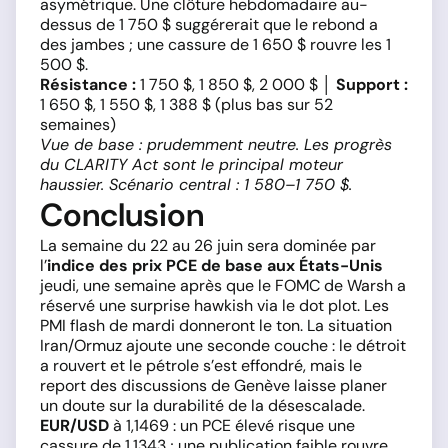
asymétrique. Une clôture hebdomadaire au-
dessus de 1 750 $ suggérerait que le rebond a
des jambes ; une cassure de 1 650 $ rouvre les 1
500 $.
Résistance :
1 750 $, 1 850 $, 2 000 $ │
Support :
1 650 $, 1 550 $, 1 388 $ (plus bas sur 52
semaines)
Vue de base : prudemment neutre. Les progrès
du CLARITY Act sont le principal moteur
haussier. Scénario central : 1 580–1 750 $.
Conclusion
La semaine du 22 au 26 juin sera dominée par
l’
indice des prix PCE de base aux États-Unis
jeudi, une semaine après que le FOMC de Warsh a
réservé une surprise hawkish via le dot plot. Les
PMI flash de mardi donneront le ton. La situation
Iran/Ormuz ajoute une seconde couche : le détroit
a rouvert et le pétrole s’est effondré, mais le
report des discussions de Genève laisse planer
un doute sur la durabilité de la désescalade.
EUR/USD
à 1,1469 : un PCE élevé risque une
cassure de 1,1343 ; une publication faible rouvre