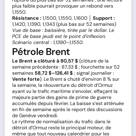
plus faible pourrait provoquer un rebond vers
1,1550.
Résistance :
1,1500, 1,1550, 1,1600 │
Support :
1,1420, 1,1390, 1,1343 (plus bas sur 52 semaines)
Vue de base : baissière, tirée par le dollar. Le
PCE de base jeudi est le point d’inflexion.
Scénario central : 1,1390–1,1550.
Pétrole Brent
Le Brent a clôturé à 80,57 $
(clôture de la
semaine précédente : 87,33 $ ; fourchette sur 52
semaines
58,72 $–126,41 $
; signal journalier :
Vente forte
). Le Brent a chuté d’environ 8 % sur
la semaine, la réouverture du détroit d’Ormuz
ayant vu le trafic maritime s’envoler, effaçant la
majeure partie des gains de prime de guerre
accumulés depuis février. La baisse s’est atténuée
en fin de semaine après le report des discussions
de Genève vendredi.
Le rythme de normalisation du trafic dans le
détroit d’Ormuz reste le principal moteur, de
même que tout nouveau calendrier pour les