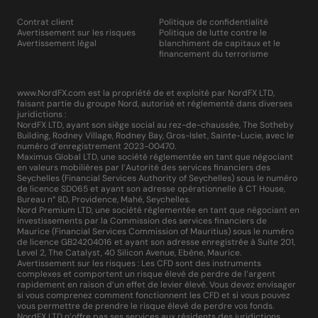
Contrat client
Politique de confidentialité
Avertissement sur les risques
Politique de lutte contre le
Avertissement légal
blanchiment de capitaux et le
financement du terrorisme
www.NordFX.com est la propriété de et exploité par NordFX LTD,
faisant partie du groupe Nord, autorisé et réglementé dans diverses
juridictions :
NordFX LTD, ayant son siège social au rez-de-chaussée, The Sotheby
Building, Rodney Village, Rodney Bay, Gros-Islet, Sainte-Lucie, avec le
numéro d’enregistrement 2023-00470.
Maximus Global LTD, une société réglementée en tant que négociant
en valeurs mobilières par l’Autorité des services financiers des
Seychelles (Financial Services Authority of Seychelles) sous le numéro
de licence SD065 et ayant son adresse opérationnelle à CT House,
Bureau n° 8D, Providence, Mahé, Seychelles.
Nord Premium LTD, une société réglementée en tant que négociant en
investissements par la Commission des services financiers de
Maurice (Financial Services Commission of Mauritius) sous le numéro
de licence GB24204016 et ayant son adresse enregistrée à Suite 201,
Level 2, The Catalyst, 40 Silicon Avenue, Ebène, Maurice.
Avertissement sur les risques : Les CFD sont des instruments
complexes et comportent un risque élevé de perdre de l’argent
rapidement en raison d’un effet de levier élevé. Vous devez envisager
si vous comprenez comment fonctionnent les CFD et si vous pouvez
vous permettre de prendre le risque élevé de perdre vos fonds.
NordFX LTD n’offre pas ses services aux résidents des juridictions