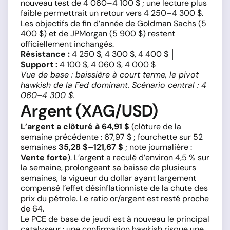
nouveau test de 4 060–4 100 $ ; une lecture plus
faible permettrait un retour vers 4 250–4 300 $.
Les objectifs de fin d’année de Goldman Sachs (5
400 $) et de JPMorgan (5 900 $) restent
officiellement inchangés.
Résistance :
4 250 $, 4 300 $, 4 400 $ │
Support :
4 100 $, 4 060 $, 4 000 $
Vue de base : baissière à court terme, le pivot
hawkish de la Fed dominant. Scénario central : 4
060–4 300 $.
Argent (XAG/USD)
L’argent a clôturé à 64,91 $
(clôture de la
semaine précédente : 67,97 $ ; fourchette sur 52
semaines
35,28 $–121,67 $
; note journalière :
Vente forte
). L’argent a reculé d’environ 4,5 % sur
la semaine, prolongeant sa baisse de plusieurs
semaines, la vigueur du dollar ayant largement
compensé l’effet désinflationniste de la chute des
prix du pétrole. Le ratio or/argent est resté proche
de 64.
Le PCE de base de jeudi est à nouveau le principal
catalyseur : une confirmation hawkish risque une