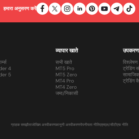
हमारा अनुसरण करें
व्यापार खाते
उपकरण
र्म्स
सभी खाते
विश्लेषण
der 4
MT5 Pro
ट्रेडिंग 
der 5
MT5 Zero
सामाजिक 
MT4 Pro
ट्रेडिंग 
MT4 Zero
जमा/निकासी
ग्राहक समझौता
जोखिम अस्वीकरण
कानूनी अस्वीकरण
गोपनीयता नीति
एएमएल/सीटीएफ नीति