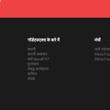
नॉर्डएफएक्स के बारे में
मंचों
कंपनी
सभी प्लेटफा
कंपनी समाचार
MetaTra
क्यों NordFX?
MetaTra
पुरस्कार
संबद्ध कार्यक्रम
करियर
संपर्क