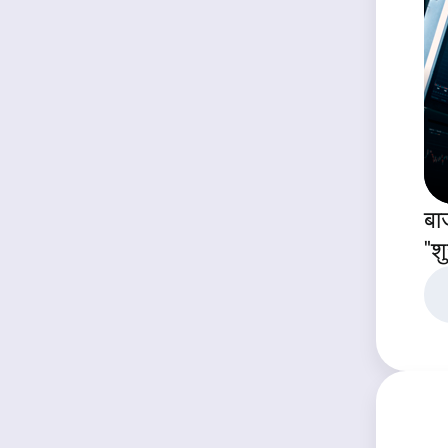
बाज
"श