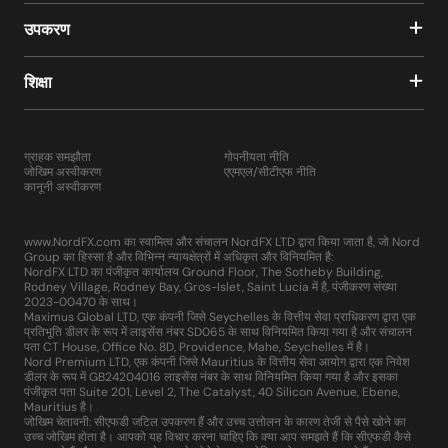
उपकरण
शिक्षा
ग्राहक समझौता
गोपनीयता नीति
जोखिम अस्वीकरण
एएमएल/सीटीएफ नीति
कानूनी अस्वीकरण
www.NordFX.com का स्वामित्व और संचालन NordFX LTD द्वारा किया जाता है, जो Nord
Group का हिस्सा है और विभिन्न न्यायक्षेत्रों में अधिकृत और विनियमित है:
NordFX LTD का पंजीकृत कार्यालय Ground Floor, The Sotheby Building,
Rodney Village, Rodney Bay, Gros-Islet, Saint Lucia में है, पंजीकरण संख्या
2023-00470 के साथ।
Maximus Global LTD, एक कंपनी जिसे Seychelles के वित्तीय सेवा प्राधिकरण द्वारा एक
प्रतिभूति डीलर के रूप में लाइसेंस नंबर SD065 के साथ विनियमित किया गया है और संचालन
पता CT House, Office No. 8D, Providence, Mahe, Seychelles में है।
Nord Premium LTD, एक कंपनी जिसे Mauritius के वित्तीय सेवा आयोग द्वारा एक निवेश
डीलर के रूप में GB24204016 लाइसेंस नंबर के साथ विनियमित किया गया है और इसका
पंजीकृत पता Suite 201, Level 2, The Catalyst, 40 Silicon Avenue, Ebene,
Mauritius है।
जोखिम चेतावनी: सीएफडी जटिल उपकरण हैं और उच्च उत्तोलन के कारण तेजी से पैसे खोने का
उच्च जोखिम होता है। आपको यह विचार करना चाहिए कि क्या आप समझते हैं कि सीएफडी कैसे