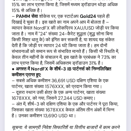
15% का लाभ प्राप्त किया है, जिसमें मध्यम ड्रॉडाउन थोड़ा अधिक
15% से अधिक है।
–
PAMM सेवा
शोकेस पर, एक स्टार्टअप
Gold24
पहले ही
दिखाई दे चुका है। इस खाते का नाम अपने आप में बोलता है –
व्यापार केवल NordFX की लोकप्रिय XAU/USD जोड़ी पर किया
जाता है। नाम में "24" संख्या 24-कैरेट शुद्धता (शुद्ध सोना बिना
किसी मिश्र धातु के) को इंगित कर सकती है, या शायद यह संकेत
देती है कि जोड़ी पर व्यापार 24 घंटे किया जाता है। हम दोनों
संभावनाओं को समान रूप से संभावित मानते हैं। किसी भी स्थिति में,
केवल तीन महीनों के संचालन में, इस खाते के प्रबंधक ने 73% का
लाभ प्राप्त किया है, जिसमें अधिकतम ड्रॉडाउन 31% है।
●
अगस्त में NordFX के शीर्ष-3 IB पार्टनर्स को निम्नलिखित
कमीशन प्राप्त हुए
:
– सबसे अधिक कमीशन 36,691 USD दक्षिण एशिया के एक
पार्टनर, खाता संख्या 1576XXX, को प्रदान किया गया।
– दूसरा स्थान उसी क्षेत्र के एक अन्य पार्टनर, खाता संख्या
1678XXX, को गया, जिसने 27,244 USD कमाए।
– अंत में, शीर्ष-3 को दक्षिण एशिया के एक और पार्टनर ने पूरा किया,
जिसका खाता संख्या 1678XXX केवल अंतिम तीन अंकों में भिन्न
है। उनका कमीशन 13,690 USD था।
सूचना: ये सामग्री निवेश सिफारिशें या वित्तीय बाजारों में काम करने