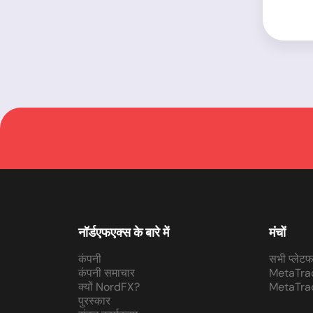
नॉर्डएफएक्स के बारे में
मंचों
कंपनी
सभी प्लेटफा
कंपनी समाचार
MetaTra
क्यों NordFX?
MetaTra
पुरस्कार