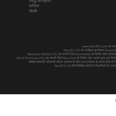
संबद्ध कार्यक्रम
करियर
संपर्क
www.NordFX.com का स्वामित्व
NordFX LTD का पंजीकृत कार्यालय Ground
Maximus Global LTD, एक कंपनी जिसे Seychelles के वित्तीय सेवा प्राधिकर
Nord Premium LTD, एक कंपनी जिसे Mauritius के वित्तीय सेवा आयोग द्वारा एक नि
जोखिम चेतावनी: सीएफडी जटिल उपकरण हैं और उच्च उत्तोलन के कारण तेजी से पै
NordFX LTD निम्नलिखित क्षेत्रों के निवासियों को अपनी से