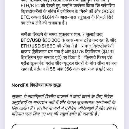
ETH/BTC को देखते हुए, उन्होंने उल्लेख किया कि फ्लैगशिप
क्रिप्टोकरेंसी के संबंध में एथेरियम के गिरने की और 0.053
BTC, अथवा $1,614 के आस-पास श्रृंखला के निचले सिरे
का लक्ष्य लेने की संभावना है।
समीक्षा लिखने के समय, शुक्रवार शाम, 7 जुलाई तक,
BTC/USD
$30,200 के आस-पास ट्रेड कर रहा है, और
ETH/USD
$1,860 की सीमा में है। समग्र क्रिप्टोकरेंसी
बाजार पूँजीकरण घट गया है और $1.176 ट्रिलियन ($1.191
ट्रिलियन एक सप्ताह पूर्व) पर टिका है। क्रिप्टो फियर एंड
ग्रीड सूचकांक ग्रीड और न्यूट्रल क्षेत्रों के बीच सीमा पर बना
रहता है, वर्तमान में 55 अंक (56 अंक एक सप्ताह पूर्व) पर।
NordFX
विश्लेषणात्मक समूह
सूचना
:
ये सामग्रियाँ
वित्तीय
बाजारों
में
कार्य
करने
के
लिए
निवेश
अनुशंसाएँ
या
मार्गदर्शन
नहीं
हैं और
केवल
सूचनात्मक
प्रयोजनों
के
लिए
लक्षित
हैं।
वित्तीय
बाजारों
में
ट्रेडिंग
जोखिमपूर्ण
है
और
इसका
परिणाम
जमा
किए
गए
धन
की
संपूर्ण
हानि
हो
सकती
है।