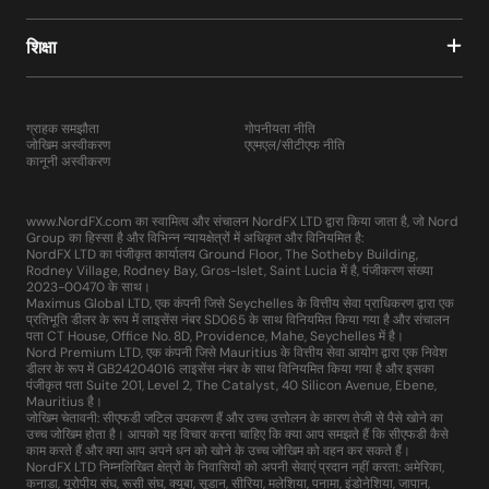
शिक्षा
ग्राहक समझौता
गोपनीयता नीति
जोखिम अस्वीकरण
एएमएल/सीटीएफ नीति
कानूनी अस्वीकरण
www.NordFX.com का स्वामित्व और संचालन NordFX LTD द्वारा किया जाता है, जो Nord
Group का हिस्सा है और विभिन्न न्यायक्षेत्रों में अधिकृत और विनियमित है:
NordFX LTD का पंजीकृत कार्यालय Ground Floor, The Sotheby Building,
Rodney Village, Rodney Bay, Gros-Islet, Saint Lucia में है, पंजीकरण संख्या
2023-00470 के साथ।
Maximus Global LTD, एक कंपनी जिसे Seychelles के वित्तीय सेवा प्राधिकरण द्वारा एक
प्रतिभूति डीलर के रूप में लाइसेंस नंबर SD065 के साथ विनियमित किया गया है और संचालन
पता CT House, Office No. 8D, Providence, Mahe, Seychelles में है।
Nord Premium LTD, एक कंपनी जिसे Mauritius के वित्तीय सेवा आयोग द्वारा एक निवेश
डीलर के रूप में GB24204016 लाइसेंस नंबर के साथ विनियमित किया गया है और इसका
पंजीकृत पता Suite 201, Level 2, The Catalyst, 40 Silicon Avenue, Ebene,
Mauritius है।
जोखिम चेतावनी: सीएफडी जटिल उपकरण हैं और उच्च उत्तोलन के कारण तेजी से पैसे खोने का
उच्च जोखिम होता है। आपको यह विचार करना चाहिए कि क्या आप समझते हैं कि सीएफडी कैसे
काम करते हैं और क्या आप अपने धन को खोने के उच्च जोखिम को वहन कर सकते हैं।
NordFX LTD निम्नलिखित क्षेत्रों के निवासियों को अपनी सेवाएं प्रदान नहीं करता: अमेरिका,
कनाडा, यूरोपीय संघ, रूसी संघ, क्यूबा, सूडान, सीरिया, मलेशिया, पनामा, इंडोनेशिया, जापान,