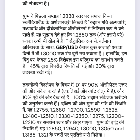
की संभावना है।
युग्म ने पिछला सप्ताह 1.2838 स्तर पर समाप्त किया।
स्कॉटियाबैंक के अर्थशास्त्री लिखते हैं
"रुझान गति अल्पवाधि,
मध्यावधि और दीर्घकालिक ऑसीलेटरों में निश्चित रूप से बने
रहते हैं, यह सुझाव देते हुए कि 1.2850
तक (और इससे परे)
धक्का अभी भी खेल में है।" सैद्धांतिक रूप से, वर्तमान
अस्थिरता के साथ,
GBP/USD
केवल कुछ सप्ताहों अथवा
दिनों में भी 1.3000 तक शेष दूरी तय सकता है। हालाँकि, इस
बिंदु पर, केवल 25% विशेषज्ञ इस परिदृश्य का समर्थन करते
हैं। 45%
द्वारा विपरीत स्थिति ली गई और 30% द्वारा
तटस्था रखी गई।
तकनीकी विश्लेषण के विषय में, D1
पर
90% ऑसीलेटर उत्तर
की ओर संकेत करते हैं (एकतिहाई ओवरबॉट क्षेत्र में हैं), और
10% पूर्व की ओर देख रहे हैं। 100% रुझान संकेतक खरीदने
की अनुशंसा करते हैं।
दक्षिण की ओर युग्म की गति की स्थिति
में, यह
1.2755, 1.2680-1.2700, 1.2590-1.2625,
1.2480-1.2510, 1.2330-1.2350, 1.2275, 1.2200-
1.2210
पर समर्थन स्तर और क्षेत्र पाएगा। युग्म की वृद्धि की
स्थिति में, यह 1.2850, 1.2940, 1.3000, 1.3050 and
1.3185-1.321
के स्तरों पर प्रतिरोध से मिलेगा।