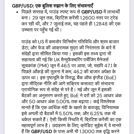
GBP/USD: एक बुलिश रुझान के लिए संभावनाएँ
पिछले सप्ताह में
,
पाउंड स्पष्ट रूप से
GBP/USD
में लाभार्थी
बना। 29
जून तक
,
ब्रिटिश करेंसी 1.2600
स्तर पर ट्रेड
कर रही थी
,
और 7
जुलाई तक
,
यह पहले ही 1.2848
की एक
उच्चता पर पहुँच गई थी।
पाउंड को US
में कमजोर विनिर्माण गतिविधि और श्रम बाजार
डेटा, और फेड की आक्रामक मुद्रा की निरंतरता के बारे में
संदेहों द्वारा सीमित किया गया। इसकी इस तथ्य द्वारा भी
सहायता की गई कि UK मैन्युफैक्चरिंग पर्चेजिंग मैनेजर्स
सूचकांक (PMI) जून में 46.5
पर आया, जो, यद्यपि
47.1
के
पिछले आँकड़े की तुलना में कम, 46.2
की बाजार अपेक्षा के
ऊपर था। इस पृष्ठभूमि के विरुद्ध,
बैंक ऑफ इंग्लैंड (BoE)
द्वारा मौद्रिक नीति की आगे सक्रिय कसावट की संभावना
प्रायोगिक रूप से संदेह से परे है। मई और जून में इसकी
बैठकों का अनुसरण करते हुए, BoE ने दरों को 25 आधार अंक
और 50 आधार अंक 5.00% तक बढ़ाया। कई विश्लेषक
मानते हैं कि एक आर्थिक मंदी के खतरे के बावजूद, विनियामक
इसे अगली दो बैठकों में 5.50% तक,
और 6.25% तक भी
धकेल सकते हैं। ऐसी किसी स्थिति में,
ब्रिटिश करेंसी का एक
महत्वपूर्ण लाभ है। उदाहरण के लिए, क्रेडिट सुईस में,
वे मानते
हैं कि
GBP/USD
के पास अभी भी 1.3000 तक वृद्धि करने