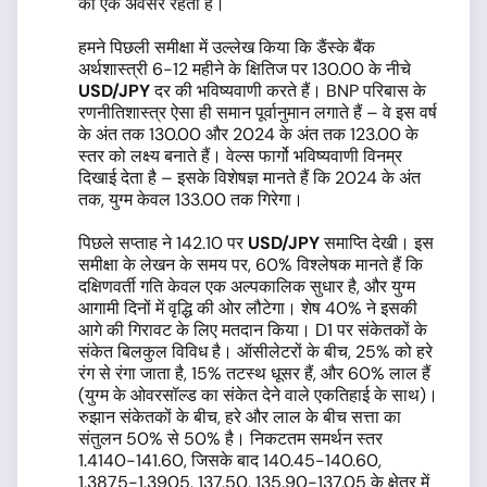
का एक अवसर रहता है।
हमने पिछली समीक्षा में उल्लेख किया कि डैंस्के बैंक
अर्थशास्त्री 6-12 महीने के क्षितिज पर 130.00 के नीचे
USD/JPY
दर की भविष्यवाणी करते हैं। BNP परिबास के
रणनीतिशास्त्र ऐसा ही समान पूर्वानुमान लगाते हैं – वे इस वर्ष
के अंत तक 130.00 और 2024 के अंत तक 123.00 के
स्तर को लक्ष्य बनाते हैं। वेल्स फार्गो भविष्यवाणी विनम्र
दिखाई देता है – इसके विशेषज्ञ मानते हैं कि 2024 के अंत
तक, युग्म केवल 133.00 तक गिरेगा।
पिछले सप्ताह ने 142.10 पर
USD/JPY
समाप्ति देखी। इस
समीक्षा के लेखन के समय पर, 60% विश्लेषक मानते हैं कि
दक्षिणवर्ती गति केवल एक अल्पकालिक सुधार है, और युग्म
आगामी दिनों में वृद्धि की ओर लौटेगा। शेष 40% ने इसकी
आगे की गिरावट के लिए मतदान किया। D1 पर संकेतकों के
संकेत बिलकुल विविध है। ऑसीलेटरों के बीच, 25% को हरे
रंग से रंगा जाता है, 15% तटस्थ धूसर हैं, और 60% लाल हैं
(युग्म के ओवरसॉल्ड का संकेत देने वाले एकतिहाई के साथ)।
रुझान संकेतकों के बीच, हरे और लाल के बीच सत्ता का
संतुलन 50% से 50% है। निकटतम समर्थन स्तर
1.4140-141.60, जिसके बाद 140.45-140.60,
1.3875-1.3905, 137.50, 135.90-137.05 के क्षेत्र में