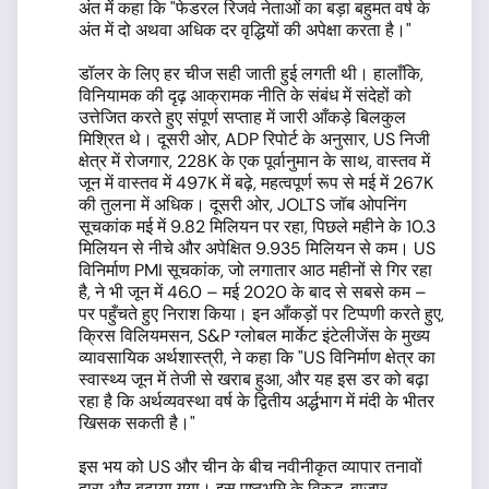
अंत में कहा कि "फेडरल रिजर्व नेताओं का बड़ा बहुमत वर्ष के
अंत में दो अथवा अधिक दर वृद्धियों की अपेक्षा करता है।"
डॉलर के लिए हर चीज सही जाती हुई लगती थी। हालाँकि,
विनियामक की दृढ़ आक्रामक नीति के संबंध में संदेहों को
उत्तेजित करते हुए संपूर्ण सप्ताह में जारी आँकड़े बिलकुल
मिश्रित थे। दूसरी ओर, ADP रिपोर्ट के अनुसार, US निजी
क्षेत्र में रोजगार, 228K के एक पूर्वानुमान के साथ, वास्तव में
जून में वास्तव में 497K में बढ़े, महत्वपूर्ण रूप से मई में 267K
की तुलना में अधिक। दूसरी ओर, JOLTS जॉब ओपनिंग
सूचकांक मई में 9.82 मिलियन पर रहा, पिछले महीने के 10.3
मिलियन से नीचे और अपेक्षित 9.935 मिलियन से कम। US
विनिर्माण PMI सूचकांक, जो लगातार आठ महीनों से गिर रहा
है, ने भी जून में 46.0 – मई 2020 के बाद से सबसे कम –
पर पहुँचते हुए निराश किया। इन आँकड़ों पर टिप्पणी करते हुए,
क्रिस विलियमसन, S&P ग्लोबल मार्केट इंटेलीजेंस के मुख्य
व्यावसायिक अर्थशास्त्री, ने कहा कि "US विनिर्माण क्षेत्र का
स्वास्थ्य जून में तेजी से खराब हुआ, और यह इस डर को बढ़ा
रहा है कि अर्थव्यवस्था वर्ष के द्वितीय अर्द्धभाग में मंदी के भीतर
खिसक सकती है।"
इस भय को US और चीन के बीच नवीनीकृत व्यापार तनावों
द्वारा और बढ़ाया गया। इस पृष्ठभूमि के विरुद्ध, बाजार