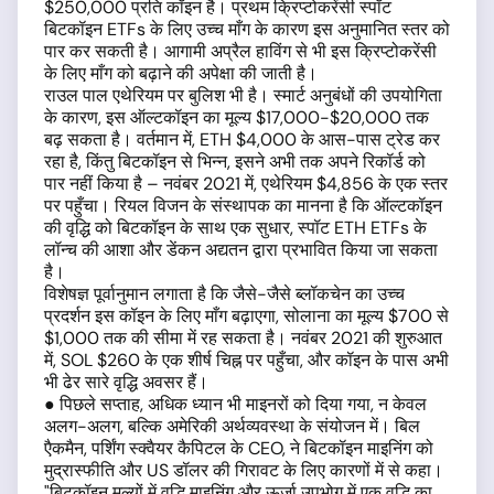
$250,000 प्रति कॉइन है। प्रथम क्रिप्टोकरेंसी स्पॉट
बिटकॉइन ETFs के लिए उच्च माँग के कारण इस अनुमानित स्तर को
पार कर सकती है। आगामी अप्रैल हाविंग से भी इस क्रिप्टोकरेंसी
के लिए माँग को बढ़ाने की अपेक्षा की जाती है।
राउल पाल एथेरियम पर बुलिश भी है। स्मार्ट अनुबंधों की उपयोगिता
के कारण, इस ऑल्टकॉइन का मूल्य $17,000-$20,000 तक
बढ़ सकता है। वर्तमान में, ETH $4,000 के आस-पास ट्रेड कर
रहा है, किंतु बिटकॉइन से भिन्न, इसने अभी तक अपने रिकॉर्ड को
पार नहीं किया है – नवंबर 2021 में, एथेरियम $4,856 के एक स्तर
पर पहुँचा। रियल विजन के संस्थापक का मानना है कि ऑल्टकॉइन
की वृद्धि को बिटकॉइन के साथ एक सुधार, स्पॉट ETH ETFs के
लॉन्च की आशा और डेंकन अद्यतन द्वारा प्रभावित किया जा सकता
है।
विशेषज्ञ पूर्वानुमान लगाता है कि जैसे-जैसे ब्लॉकचेन का उच्च
प्रदर्शन इस कॉइन के लिए माँग बढ़ाएगा, सोलाना का मूल्य $700 से
$1,000 तक की सीमा में रह सकता है। नवंबर 2021 की शुरुआत
में, SOL $260 के एक शीर्ष चिह्न पर पहुँचा, और कॉइन के पास अभी
भी ढेर सारे वृद्धि अवसर हैं।
● पिछले सप्ताह, अधिक ध्यान भी माइनरों को दिया गया, न केवल
अलग-अलग, बल्कि अमेरिकी अर्थव्यवस्था के संयोजन में। बिल
एैकमैन, पर्शिंग स्क्वैयर कैपिटल के CEO, ने बिटकॉइन माइनिंग को
मुद्रास्फीति और US डॉलर की गिरावट के लिए कारणों में से कहा।
"बिटकॉइन मूल्यों में वृद्धि माइनिंग और ऊर्जा उपभोग में एक वृद्धि का