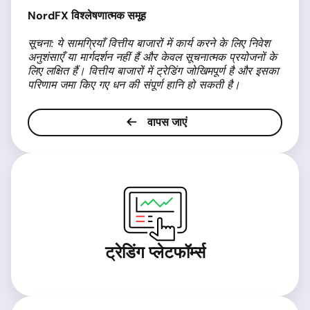
NordFX
विश्लेषणात्मक समूह
सूचना
:
ये सामग्रियाँ
वित्तीय
बाजारों
में
कार्य
करने
के
लिए
निवेश
अनुशंसाएँ
या
मार्गदर्शन
नहीं
हैं और
केवल
सूचनात्मक
प्रयोजनों
के
लिए
लक्षित
हैं।
वित्तीय
बाजारों
में
ट्रेडिंग
जोखिमपूर्ण
है
और
इसका
परिणाम
जमा
किए
गए
धन
की
संपूर्ण
हानि
हो
सकती
है।
वापस जाएं
ट्रेडिंग प्लेटफॉर्म्स