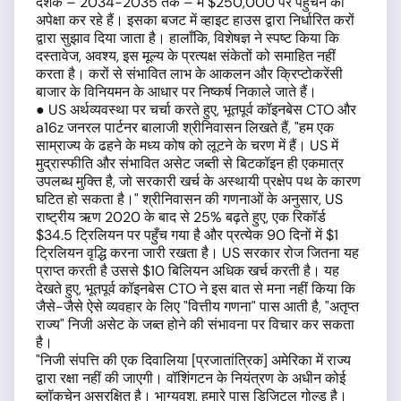
दशक – 2034-2035 तक – में $250,000 पर पहुँचने की
अपेक्षा कर रहे हैं। इसका बजट में व्हाइट हाउस द्वारा निर्धारित करों
द्वारा सुझाव दिया जाता है। हालाँकि, विशेषज्ञ ने स्पष्ट किया कि
दस्तावेज, अवश्य, इस मूल्य के प्रत्यक्ष संकेतों को समाहित नहीं
करता है। करों से संभावित लाभ के आकलन और क्रिप्टोकरेंसी
बाजार के विनियमन के आधार पर निष्कर्ष निकाले जाते हैं।
● US अर्थव्यवस्था पर चर्चा करते हुए, भूतपूर्व कॉइनबेस CTO और
a16z जनरल पार्टनर बालाजी श्रीनिवासन लिखते हैं, "हम एक
साम्राज्य के ढहने के मध्य कोष को लूटने के चरण में हैं। US में
मुद्रास्फीति और संभावित असेट जब्ती से बिटकॉइन ही एकमात्र
उपलब्ध मुक्ति है, जो सरकारी खर्च के अस्थायी प्रक्षेप पथ के कारण
घटित हो सकता है।" श्रीनिवासन की गणनाओं के अनुसार, US
राष्ट्रीय ऋण 2020 के बाद से 25% बढ़ते हुए, एक रिकॉर्ड
$34.5 ट्रिलियन पर पहुँच गया है और प्रत्येक 90 दिनों में $1
ट्रिलियन वृद्धि करना जारी रखता है। US सरकार रोज जितना यह
प्राप्त करती है उससे $10 बिलियन अधिक खर्च करती है। यह
देखते हुए, भूतपूर्व कॉइनबेस CTO ने इस बात से मना नहीं किया कि
जैसे-जैसे ऐसे व्यवहार के लिए "वित्तीय गणना" पास आती है, "अतृप्त
राज्य" निजी असेट के जब्त होने की संभावना पर विचार कर सकता
है।
"निजी संपत्ति की एक दिवालिया [प्रजातांत्रिक] अमेरिका में राज्य
द्वारा रक्षा नहीं की जाएगी। वॉशिंगटन के नियंत्रण के अधीन कोई
ब्लॉकचेन असुरक्षित है। भाग्यवश, हमारे पास डिजिटल गोल्ड है।