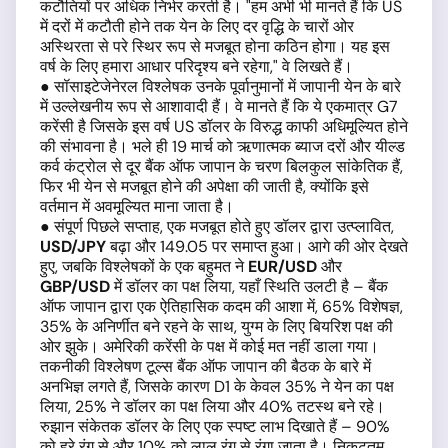
कटौतियों पर अधिक निर्भर करती है। "हम अभी भी मानते हैं कि US
में दरों में कटौती होने तक येन के लिए दर वृद्धि के चारों ओर
अस्थिरता से परे स्थिर रूप से मजबूत होना कठिन होगा। यह इस
वर्ष के लिए हमारा आधार परिदृश्य बने रहेगा," वे लिखते हैं।
● सॉसाइटेजेनेरल विश्लेषक उनके पूर्वानुमानों में जापानी येन के बारे
में उल्लेखनीय रूप से आशावादी हैं। वे मानते हैं कि ये एकमात्र G7
करेंसी है जिसके इस वर्ष US डॉलर के विरुद्ध काफी अधिमूल्यित होने
की संभावना है। भले ही 19 मार्च को ऋणात्मक ब्याज दरों और यील्ड
कर्व कंट्रोल से दूर बैंक ऑफ जापान के चरण बिलकुल सांकेतिक हैं,
फिर भी येन से मजबूत होने की अपेक्षा की जाती है, क्योंकि इसे
वर्तमान में अवमूल्यित माना जाता है।
● संपूर्ण पिछले सप्ताह, एक मजबूत होते हुए डॉलर द्वारा उत्प्लावित,
USD/JPY
बढ़ा और 149.05 पर समाप्त हुआ। आगे की ओर देखते
हुए, जबकि विश्लेषकों के एक बहुमत ने
EUR/USD
और
GBP/USD
में डॉलर का पक्ष लिया, यहाँ स्थिति उलटी है – बैंक
ऑफ जापान द्वारा एक ऐतिहासिक कदम की आशा में, 65% विशेषज्ञ,
35% के अनिर्णीत बने रहने के साथ, युग्म के लिए बियरिश पक्ष की
ओर झुके। अमेरिकी करेंसी के पक्ष में कोई मत नहीं डाला गया।
तकनीकी विश्लेषण टूल्स बैंक ऑफ जापान की बैठक के बारे में
अनभिज्ञ लगते हैं, जिसके कारण D1 के केवल 35% ने येन का पक्ष
लिया, 25% ने डॉलर का पक्ष लिया और 40% तटस्थ बने रहे।
रुझान संकेतक डॉलर के लिए एक स्पष्ट लाभ दिखाते हैं – 90%
को हरे रंग से और 10% को लाल रंग से रंगा जाता है। निकटतम