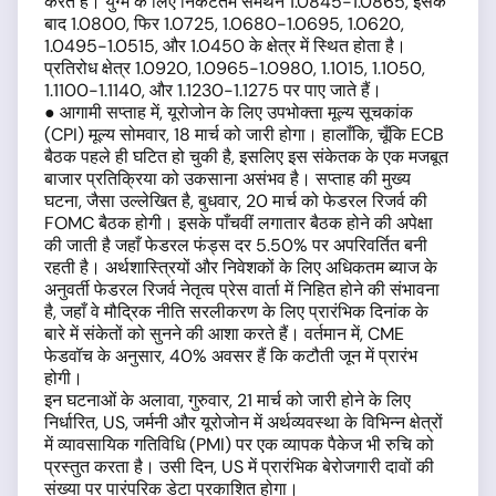
करते हैं। युग्म के लिए निकटतम समर्थन 1.0845-1.0865, इसके
बाद 1.0800, फिर 1.0725, 1.0680-1.0695, 1.0620,
1.0495-1.0515, और 1.0450 के क्षेत्र में स्थित होता है।
प्रतिरोध क्षेत्र 1.0920, 1.0965-1.0980, 1.1015, 1.1050,
1.1100-1.1140, और 1.1230-1.1275 पर पाए जाते हैं।
● आगामी सप्ताह में, यूरोजोन के लिए उपभोक्ता मूल्य सूचकांक
(CPI) मूल्य सोमवार, 18 मार्च को जारी होगा। हालाँकि, चूँकि ECB
बैठक पहले ही घटित हो चुकी है, इसलिए इस संकेतक के एक मजबूत
बाजार प्रतिक्रिया को उकसाना असंभव है। सप्ताह की मुख्य
घटना, जैसा उल्लेखित है, बुधवार, 20 मार्च को फेडरल रिजर्व की
FOMC बैठक होगी। इसके पाँचवीं लगातार बैठक होने की अपेक्षा
की जाती है जहाँ फेडरल फंड्स दर 5.50% पर अपरिवर्तित बनी
रहती है। अर्थशास्त्रियों और निवेशकों के लिए अधिकतम ब्याज के
अनुवर्ती फेडरल रिजर्व नेतृत्व प्रेस वार्ता में निहित होने की संभावना
है, जहाँ वे मौद्रिक नीति सरलीकरण के लिए प्रारंभिक दिनांक के
बारे में संकेतों को सुनने की आशा करते हैं। वर्तमान में, CME
फेडवॉच के अनुसार, 40% अवसर हैं कि कटौती जून में प्रारंभ
होगी।
इन घटनाओं के अलावा, गुरुवार, 21 मार्च को जारी होने के लिए
निर्धारित, US, जर्मनी और यूरोजोन में अर्थव्यवस्था के विभिन्न क्षेत्रों
में व्यावसायिक गतिविधि (PMI) पर एक व्यापक पैकेज भी रुचि को
प्रस्तुत करता है। उसी दिन, US में प्रारंभिक बेरोजगारी दावों की
संख्या पर पारंपरिक डेटा प्रकाशित होगा।