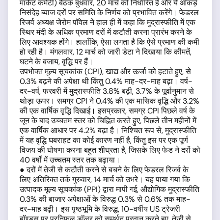
मार्केट कमेटी) बैठक बुधवार, 20 मार्च को निर्धारित है और ये आँकड़े
निसंदेह ब्याज दरों पर समिति के निर्णय को प्रभावित करेंगे। फेडरल
रिजर्व अध्यक्ष जेरोम पॉवेल ने हाल ही में कहा कि मुद्रास्फीति में एक
स्थिर मंदी के अधिक प्रमाण दरों में कटौती करना प्रारंभ करने के
लिए आवश्यक होंगे। हालाँकि, ऐसा लगता है कि ऐसे प्रमाण की कमी
हो रही है। मंगलवार, 12 मार्च को जारी डेटा ने दिखाया कि कीमतें,
घटने के बजाय, वृद्धि पर हैं।
उपभोक्त मूल्य सूचकांक (CPI), खाद्य और ऊर्जा को हटाते हुए, से
0.3% बढ़ने की अपेक्षा थी किंतु 0.4% माह-दर-माह बढ़ा। वर्ष-
दर-वर्ष, फरवरी में मुद्रास्फीति 3.8% बढ़ी, 3.7% के पूर्वानुमान से
थोड़ा ऊपर। समग्र CPI ने 0.4% की एक मासिक वृद्धि और 3.2%
की एक वार्षिक वृद्धि दिखाई। इसप्रकार, समग्र CPI पिछले वर्ष के
जून के बाद उच्चतम स्तर को चिह्नित करते हुए, पिछले तीन महीनों में
एक वार्षिक आधार पर 4.2% बढ़ा है। निश्चित रूप से, मुद्रास्फीति
में यह वृद्धि घबराहट का कोई कारण नहीं है, किंतु इस पर एक पूर्ण
विजय की घोषणा करना बहुत शीघ्रता है, जिसके लिए फेड ने दरों को
40 वर्षों में उच्चतम स्तर तक बढ़ाया।
● दरों में तेजी से कटौती करने से बचने के लिए फेडरल रिजर्व के
लिए अतिरिक्त तर्क गुरुवार, 14 मार्च को उभरे। यह पाया गया कि
उत्पादक मूल्य सूचकांक (PPI) द्वारा मापी गई, औद्योगिक मुद्रास्फीति
0.3% की बाजार अपेक्षाओं के विरुद्ध 0.3% से 0.6% तक माह-
दर-माह बढ़ी। इस पृष्ठभूमि के विरुद्ध, 10-वर्षीय US ट्रेजरी
बॉण्ड्स पर प्रतिफल डॉलर को समर्थन प्रदान करते हुए, तेजी से