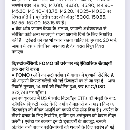
समर्थन स्तर 148.40, 147.60, 146.50, 145.90, 144.90-
145.30, 143.40-143.75, 142.20, 140.25-140.60 पर
स्थित होते हैं। प्रतिरोध स्तर और क्षेत्र 150.00, 150.85,
151.55-152.00, 153.15 पर हैं।
● बैंक ऑफ जापान बैठक के अलावा, जापानी अर्थव्यवस्था से
संबंधित कोई अन्य महत्वपूर्ण घटना आगामी दिनों के लिए निर्धारित
नहीं है। ट्रेडर्स को यह भी ध्यान रखना चाहिए कि बुधवार, 20 मार्च,
जापान में एक सार्वजनिक अवकाश है: देश वसंत विषुव दिवस
मनाएगा।
क्रिप्टोकरेंसियाँ
: FOMO
की
तरंग
पर
नई
ऐतिहासिक
ऊँचाइयों
तक
सवारी
करना
●
FOMO
(खोने का डर) वर्तमान में बाजार में प्रभावी सेंटीमेंट है,
जो अग्रणी क्रिप्टोकरेंसी को नई ऊँचाइयों पर ले जा रहा है। अन्य
रिकॉर्ड गुरुवार, 14 मार्च को निर्धारित हुआ, जब
BTC/USD
$73,743 पर पहुँचा।
इस वर्ष शुरुआत में US में स्पॉट बिटकॉइन ETFs की मंजूरी के बाद,
फ्लैगशिप क्रिप्टो असेट के लिए माँग ने माइनरों द्वारा माइन किए गए
बिटकॉइन की दैनिक आपूर्ति को काफी पीछे छोड़ दिया है। अप्रैल के
तीसरे दशक के लिए निर्धारित, हाविंग इस असंतुलन को केवल तीव्र
करेगी। एजेंडा पर बकाया इन दो ड्राइवरों के बावजूद, उनकी
अंतहीन चर्चा बाजार प्रतिभागियों को थकाने के लिए प्रारंभ हो गई