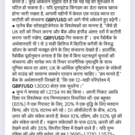
करते हैं। कुछ आकलन सुझाव देते हैं कि यह मई की शुरुआत में
घटित हो सकता है। यदि यूनाइटेड किंगडम का डेटा खराब खराब
होना जारी रखता है, आगामी महीनों में केवल एक पाउंड ब्याज दर
कटौती की संभावना
GBP
/
USD
को आगे नीचे धकेलते हुए बढ़ेगी।
● फ्रेंच बैंक सॉसाइटेजेनेरल के विश्लेषकों का मानना है, "जैसे ही
UK
दरों को स्थिर करना और बैंक ऑफ इंग्लैंड अंतत: दरों में कटौती
करना जारी रखेगा,
GBP
/
USD
गिर सकता है"। डच रैबोबैंक के
अर्थशास्त्री भी 1 से 3 माही क्षितिज में ब्रिटिश करेंसी के विरुद्ध
डॉलर के काफी मजबूत होने के लिए संभावना देखते हैं। हालाँकि,
रैबोबैंक पूर्वानुमान लगाता है कि देश में बिना घटनापूर्ण चुनावों की
संभावना और सापेक्ष रूप से स्थिर राजनैतिक पृष्ठभूमि के साथ
युग्मित ब्याज दर अंतर, UK के आर्थिक दृष्टिकोण में सुधार के संकेतों
को पाउंड को सामान्य समर्थन प्रदान करना चाहिए। "हम मानते हैं,"
बैंक के अर्थशास्त्री लिखते हैं, "कि एक 12-माही परिप्रेक्ष्य में,
GBP
/
USD
1.3000
क्षेत्र तक सुधरेगा।"
● युग्म ने सप्ताह को 1.2734
पर बंद किया। अपनी निकट अवधि
दिशा पर विश्लेषक राय निम्नप्रकार विभाजित थीं: एक बहुमत
(65%) ने एक गिरावट के लिए, 20% ने एक वृद्धि के लिए मतदान
किया, और 15% तटस्थ बने रहे। D1
ऑसीलेटरों के बीच, 40%
उत्तर की ओर संकेत करते हैं, केवल 10% दक्षिण, और 50% पूर्व की
ओर संकेत करते हैं। रुझान संकेतकों के पास 65%
ऊपरी की ओर
देखने वाले और 35%
विपरीत दिशा में देखने वाले हैं। यदि युग्म
दक्षिण की ओर गति करेगा, तो यह 1.2695-1.2710, 1.2575-