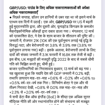
GBP
/
USD
:
पाउंड
के
लिए
अधिक
सकारात्मकताओं
की
अपेक्षा
अधिक
नकारात्मकताएँ
●
पिछले सप्ताह, डॉलर उन हानियों से उबर रहा था जो इसने मार्च के
प्रथम दस दिनों में उठाईं। एक ओर,
GBP
/
USD
पर US में बढ़ती
हुई मुद्रास्फीति द्वारा, और दूसरी ओर, यूनाइटेड किंगडम के कमजोर
मैक्रोइकॉनोमिक आँकड़ों द्वारा दबाव डाला गया। मंगलवार, 12
मार्च
को प्रकाशित डेटा, ने देश के श्रम बाजार के शीतलन की पुष्टि की।
जनवरी में, रोजगार 21K (10K की एक पूर्वानुमान लगाई गई वृद्धि के
विरुद्ध)
घटा, और बेरोजगारी दर 3.8% से 3.9% तक
(3.8%
पर
पूर्वानुमान लगाया गया)
बढ़ी। इसके अलावा, बेरोजगारी लाभों के लिए
दावों की संख्या जनवरी में 3.1K फरवरी में 16.8K तक तेजी से बढ़ी।
इस बीच, UK मजूदरों की मजदूरी वृद्धि 2022
के बाद से सबसे धीमी
गति को चिह्नित करते हुए, धीमी हुई।
बाजार प्रतिभागियों का निराशावाद बुधवार, 13 मार्च को बढ़ गया।
यह खुलासा हुआ कि यद्यपि देश की GDP जनवरी में 0.2%
बढ़ी,
तथापि उत्पादन माह-दर-माह +0.6% से -0.2%
और +0.6% to
+0.5% वर्ष-दर-वर्ष तक गिरा। विनिर्माण क्षेत्र ने एक और भी
तीक्ष्ण गिरावट देखी, +0.8% से 0.0% तक माह-दर-माह और
+2.3% से +2.0% वर्ष-दर-वर्ष तक।
ये सभी डेटा बैंक ऑफ इंग्लैंड (BoE)
के शीघ्र एक अधिक सुस्त
मौद्रिक नीति की ओर स्थानांतरित होने की संभावना को मजबूत