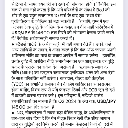
सेटिंग्स के सामंजस्यकारी बने रहने की संभावना होगी।" रैबोबैंक इस
बात से मना नहीं करता है कि आगे परिवर्तनों के संबंध में BoJ की
ओर से एक बहुत सजग लय 10 मार्च के बाद एक "तथ्य बेचें"
प्रतिक्रिया के जोखिम को बढ़ा सकती है। "तथापि, युग्म में एक
अल्पकालिक वृद्धि के जोखिम के बावजूद, हम तीन माही परिप्रेक्ष्य में
USD
/
JPY
के 146.00 तक गिरने की संभावना देखना जारी रखते
हैं," रैबोबैंक अर्थशास्त्री समाप्त करते हैं।
● स्टैडर्ड चार्टर्ड के अर्थशास्त्री भी वही बयान देते हैं। उनके कई
अन्य साथियों के समान, वे आशा करते हैं कि बैंक ऑफ जापान अपनी
अतिनरम नीति को मार्च के बजाय अप्रैल में समाप्त करेगा। हालाँकि,
उनके दृष्टि में, अपेक्षित नीति समायोजन का एक आक्रामक दर वृद्धि
चक्र के प्रारंभ का संकेत देना असंभव है। ­­­ऋणात्मक ब्याज दर
नीति (NIRP) का उन्मूलन ऋणात्मक प्रतिफल अंतर को अन्य देशों
के साथ परिवर्तित नहीं करेगा। बहरहाल, यील्ड कर्व कंट्रोल
(YCC) का संभावित समापन येन के लिए आखिरकार सकारात्मक
होना चाहिए, विशेष रूप से यदि फेडरल रिजर्व और ECB जून से दरों
में कटौती करना प्रारंभ करे। इस परिदृश्य में, स्टैंडर्ड चार्टर्ड
रणनीतिकारों का मानना है कि Q2 2024 के अंत तक,
USD
/
JPY
145.00 तक गिर सकता है।
● ING, नीदरलैंड्स में सबसे बड़ा बैंकिंग समूह, के अर्थशास्त्रियों ने
बार-बार जोर दिया है कि येन में एक स्थिर रैली बैंक ऑफ जापान
द्वारा दर वृद्धियों पर निर्भर करने की बजाय फेडरल रिजर्व की दरों में