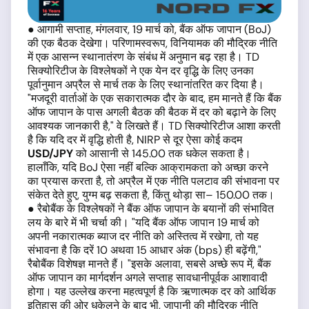
● आगामी सप्ताह, मंगलवार, 19 मार्च को, बैंक ऑफ जापान (BoJ)
की एक बैठक देखेगा। परिणामस्वरूप, विनियामक की मौद्रिक नीति
में एक आसन्न स्थानातंरण के संबंध में अनुमान बढ़ रहा है। TD
सिक्योरिटीज के विश्लेषकों ने एक येन दर वृद्धि के लिए उनका
पूर्वानुमान अप्रैल से मार्च तक के लिए स्थानांतरित कर दिया है।
"मजदूरी वार्ताओं के एक सकारात्मक दौर के बाद, हम मानते हैं कि बैंक
ऑफ जापान के पास अगली बैठक की बैठक में दर को बढ़ाने के लिए
आवश्यक जानकारी है," वे लिखते हैं। TD सिक्योरिटीज आशा करती
है कि यदि दर में वृद्धि होती है, NIRP से दूर ऐसा कोई कदम
USD
/
JPY
को आसानी से 145.00 तक धकेल सकता है।
हालाँकि, यदि BoJ ऐसा नहीं बल्कि आक्रामकता को अच्छा करने
का प्रयास करता है, तो अप्रैल में एक नीति पलटाव की संभावना पर
संकेत देते हुए, युग्म बढ़ सकता है, किंतु थोड़ा सा– 150.00 तक।
● रैबोबैंक के विश्लेषकों ने बैंक ऑफ जापान के बयानों की संभावित
लय के बारे में भी चर्चा की। "यदि बैंक ऑफ जापान 19 मार्च को
अपनी नकारात्मक ब्याज दर नीति को अस्तित्व में रखेगा, तो यह
संभावना है कि दरें 10 अथवा 15 आधार अंक (bps) ही बढ़ेंगी,"
रैबोबैंक विशेषज्ञ मानते हैं। "इसके अलावा, सबसे अच्छे रूप में, बैंक
ऑफ जापान का मार्गदर्शन अगले सप्ताह सावधानीपूर्वक आशावादी
होगा। यह उल्लेख करना महत्वपूर्ण है कि ऋणात्मक दर को आर्थिक
इतिहास की ओर धकेलने के बाद भी, जापानी की मौद्रिक नीति