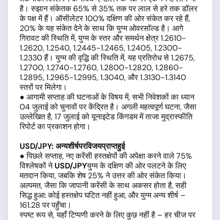
है। रुझान संकेतक 65% से 35% तक पर लाल से हरे तक डॉलर
के पक्ष में हैं। ऑसीलेटर 100% दक्षिण की ओर संकेत कर रहे हैं,
20% के यह संकेत देने के साथ कि युग्म ओवरसॉल्ड है। आगे
गिरावट की स्थिति में, युग्म के स्तर और समर्थन क्षेत्र 1.2610-
1.2620, 1.2540, 1.2445-1.2465, 1.2405, 1.2300-
1.2330 हैं। युग्म की वृद्धि की स्थिति में, यह प्रतिरोध से 1.2675,
1.2700, 1.2740-1.2760, 1.2800-1.2820, 1.2860-
1.2895, 1.2965-1.2995, 1.3040, और 1.3130-1.3140
स्तरों पर मिलेगा।
● आगामी सप्ताह की घटनाओं के विषय में, सभी निवेशकों का ध्यान
04 जुलाई को चुनावों पर केंद्रित है। अगली महत्वपूर्ण घटना, जैसा
उल्लेखित है, 17 जुलाई को यूनाइटेड किंगडम में ताजा मुद्रास्फीति
रिपोर्ट का प्रकाशन होगा।
USD/JPY:
अन्य
शीर्ष
पर
विजय
प्राप्त
हुई
● पिछले सप्ताह, नए करेंसी हस्तक्षेपों की अपेक्षा करने वाले 75%
विश्लेषकों ने
USD/JPY
युग्म के दक्षिण की ओर पलटने के लिए
मतदान किया, जबकि शेष 25% ने उत्तर की ओर संकेत किया।
अल्पमत, जैसा कि जापानी करेंसी के साथ अकसर होता है, सही
सिद्ध हुआ: कोई हस्तक्षेप घटित नहीं हुआ, और युग्म अन्य शीर्ष –
161.28 पर पहुँचा।
स्पष्ट रूप से, यहाँ टिप्पणी करने के लिए कुछ नहीं है – हर चीज पर