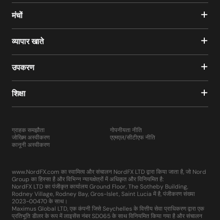
मंचों
व्यापार खाते
उपकरण
शिक्षा
ग्राहक समझौता
गोपनीयता नीति
जोखिम अस्वीकरण
एएमएल/सीटीएफ नीति
कानूनी अस्वीकरण
www.NordFX.com का स्वामित्व और संचालन NordFX LTD द्वारा किया जाता है, जो Nord
Group का हिस्सा है और विभिन्न न्यायक्षेत्रों में अधिकृत और विनियमित है:
NordFX LTD का पंजीकृत कार्यालय Ground Floor, The Sotheby Building,
Rodney Village, Rodney Bay, Gros-Islet, Saint Lucia में है, पंजीकरण संख्या
2023-00470 के साथ।
Maximus Global LTD, एक कंपनी जिसे Seychelles के वित्तीय सेवा प्राधिकरण द्वारा एक
प्रतिभूति डीलर के रूप में लाइसेंस नंबर SD065 के साथ विनियमित किया गया है और संचालन