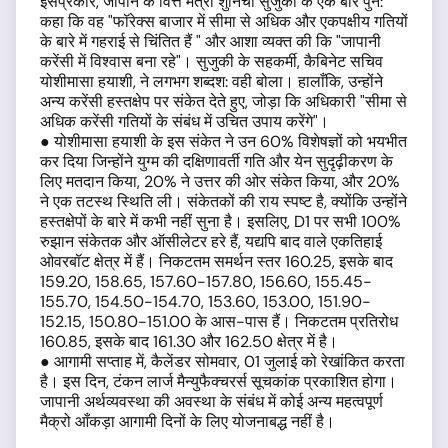
इसप्रकार, जापान के वित्त मंत्री शुनिची सुजुकी के एक बार पुन:
कहा कि वह "फॉरेक्स बाजार में सीमा से अधिक और एकपक्षीय गतियों
के बारे में गहराई से चिंतित हैं " और आशा व्यक्त की कि "जापानी
करेंसी में विश्वास बना रहे"। सुजुकी के सहकर्मी, कैबिनेट सचिव
योशीमासा हयाशी, ने लगभग शब्दश: वही बोला। हालाँकि, उन्होंने
अन्य करेंसी हस्तक्षेप पर संकेत देते हुए, जोड़ा कि अधिकारी "सीमा से
अधिक करेंसी गतियों के संबंध में उचित उपाय करेंगे"।
● योशीमासा हयाशी के इस संकेत ने उन 60% विशेषज्ञों को भयभीत
कर दिया जिन्होंने युग्म की दक्षिणावर्ती गति और येन सुदृढ़ीकरण के
लिए मतदान किया, 20% ने उत्तर की ओर संकेत किया, और 20%
ने एक तटस्थ स्थिति ली। संकेतकों की राय स्पष्ट है, क्योंकि उन्होंने
हस्तक्षेपों के बारे में कभी नहीं सुना है। इसलिए, D1 पर सभी 100%
रुझान संकेतक और ऑसीलेटर हरे हैं, यद्यपि बाद वाले एकतिहाई
ओवरबॉट क्षेत्र में हैं। निकटतम समर्थन स्तर 160.25, इसके बाद
159.20, 158.65, 157.60-157.80, 156.60, 155.45-
155.70, 154.50-154.70, 153.60, 153.00, 151.90-
152.15, 150.80-151.00 के आस-पास हैं। निकटतम प्रतिरोध
160.85, इसके बाद 161.30 और 162.50 क्षेत्र में है।
● आगामी सप्ताह में, कैलेंडर सोमवार, 01 जुलाई को रेखांकित करता
है। इस दिन, टंकन लार्ज मैन्युफैक्चरर्स सूचकांक प्रकाशित होगा।
जापानी अर्थव्यवस्था की अवस्था के संबंध में कोई अन्य महत्वपूर्ण
मैक्रो आँकड़ा आगामी दिनों के लिए योजनाबद्ध नहीं है।