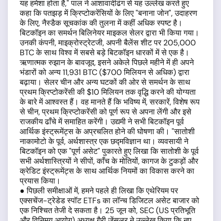
यह हमेशा होता है," पाल ने आशावादीढंग से यह उल्लेख करते हुए
कहा कि पतझड़ में क्रिप्टोकरेंसियों के लिए "बनाना जोन", उदाहरण
के लिए, नैस्डैक सूचकांक की तुलना में कहीं अधिक स्पष्ट है।
बिटकॉइन का समर्थन बिलिनेयर माइकल सेलर द्वारा भी किया गया।
उनकी कंपनी, माइक्रोस्ट्रेटजी, अपनी बैलेंस शीट पर 205,000
BTC के साथ विश्व में सबसे बड़े बिटकॉइन धारकों में से एक है।
ऋणात्मक रुझान के बावजूद, इसने अकेले पिछले महीने में ही अपने
भंडारों को अन्य 11,931 BTC ($700 मिलियन से अधिक) द्वारा
बढ़ाया। सेलर चीन और अन्य घटकों की ओर से समर्थन के साथ
प्रथम क्रिप्टोकरेंसी की $10 मिलियन तक वृद्धि करने की योग्यता
के बारे में आश्वस्त हैं। वह मानते हैं कि भविष्य में, सरकारें, विशेष रूप
से चीन, प्रथम क्रिप्टोकरेंसी को पूर्ण रूप से अपना लेंगी और इसे
राजकीय ढाँचे में समाहित करेंगी। उद्यमी ने सभी बिटकॉइन पूर्व
आर्थिक इंस्ट्रूमेंट्स के अप्रचलित होने की घोषणा की। "सातोशी
नाकामोटो के पूर्व, अर्थशास्त्र एक छद्मविज्ञान था। व्यवसायी ने
बिटकॉइन को एक "पूर्ण असेट" पुकारते हुए लिखा कि सातोशी के पूर्व
सभी अर्थशास्त्रियों ने सीपों, काँच के मोतियों, कागज के टुकड़ों और
क्रेडिट इंस्ट्रूमेंट्स के साथ आर्थिक नियमों का विकास करने का
प्रयास किया।
● पिछली समीक्षाओं में, हमने पहले ही लिखा कि एथेरियम पर
एक्सचेंज-ट्रेडेड स्पॉट ETFs का लॉन्च डिजिटल असेट बाजार को
एक निश्चित तेजी दे सकता है। 25 जून को, SEC (US प्रतिभूति
और विनिमय आयोग) अध्यक्ष गैरी जेंसलर ने उल्लेख किया कि नए