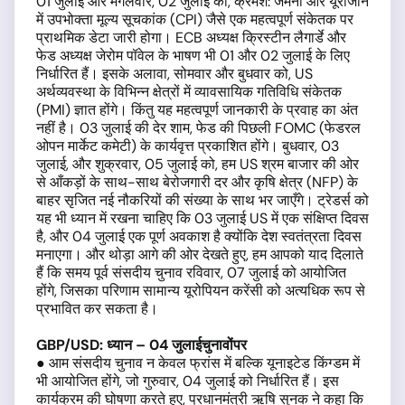
01 जुलाई और मंगलवार, 02 जुलाई को, क्रमश: जर्मनी और यूरोजोन
में उपभोक्ता मूल्य सूचकांक (CPI) जैसे एक महत्वपूर्ण संकेतक पर
प्राथमिक डेटा जारी होगा। ECB अध्यक्ष क्रिस्टीन लैगार्डे और
फेड अध्यक्ष जेरोम पॉवेल के भाषण भी 01 और 02 जुलाई के लिए
निर्धारित हैं। इसके अलावा, सोमवार और बुधवार को, US
अर्थव्यवस्था के विभिन्न क्षे‍त्रों में व्यावसायिक गतिविधि संकेतक
(PMI) ज्ञात होंगे। किंतु यह महत्वपूर्ण जानकारी के प्रवाह का अंत
नहीं है। 03 जुलाई की देर शाम, फेड की पिछली FOMC (फेडरल
ओपन मार्केट कमेटी) के कार्यवृत्त प्रकाशित होंगे। बुधवार, 03
जुलाई, और शुक्रवार, 05 जुलाई को, हम US श्रम बाजार की ओर
से आँकड़ों के साथ-साथ बेरोजगारी दर और कृषि क्षेत्र (NFP) के
बाहर सृजित नई नौकरियों की संख्या के साथ भर जाएँगे। ट्रेडर्स को
यह भी ध्यान में रखना चाहिए कि 03 जुलाई US में एक संक्षिप्त दिवस
है, और 04 जुलाई एक पूर्ण अवकाश है क्योंकि देश स्वतंत्रता दिवस
मनाएगा। और थोड़ा आगे की ओर देखते हुए, हम आपको याद दिलाते
हैं कि समय पूर्व संसदीय चुनाव रविवार, 07 जुलाई को आयोजित
होंगे, जिसका परिणाम सामान्य यूरोपियन करेंसी को अत्यधिक रूप से
प्रभावित कर सकता है।
GBP/USD:
ध्यान
– 04
जुलाई
चुनावों
पर
● आम संसदीय चुनाव न केवल फ्रांस में बल्कि यूनाइटेड किंग्डम में
भी आयोजित होंगे, जो गुरुवार, 04 जुलाई को निर्धारित हैं। इस
कार्यक्रम की घोषणा करते हुए, प्रधानमंत्री ऋषि सुनक ने कहा कि