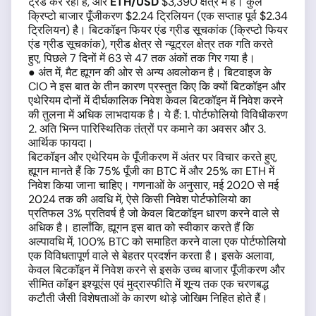
ट्रेड कर रहा है, और
ETH/USD
$3,390 क्षेत्र में है। कुल
क्रिप्टो बाजार पूँजीकरण $2.24 ट्रिलियन (एक सप्ताह पूर्व $2.34
ट्रिलियन) है। बिटकॉइन फियर एंड ग्रीड सूचकांक (क्रिप्टो फियर
एंड ग्रीड सूचकांक), ग्रीड क्षेत्र से न्यूट्रल क्षेत्र तक गति करते
हुए, पिछले 7 दिनों में 63 से 47 तक अंकों तक गिर गया है।
● अंत में, मैट ह्यूगन की ओर से अन्य अवलोकन है। बिटवाइज के
CIO ने इस बात के तीन कारण प्रस्तुत किए कि क्यों बिटकॉइन और
एथेरियम दोनों में दीर्घकालिक निवेश केवल बिटकॉइन में निवेश करने
की तुलना में अधिक लाभदायक है। ये हैं: 1. पोर्टफोलियो विविधीकरण
2. अति भिन्न पारिस्थितिक तंत्रों पर कमाने का अवसर और 3.
आर्थिक फायदा।
बिटकॉइन और एथेरियम के पूँजीकरण में अंतर पर विचार करते हुए,
ह्यूगन मानते हैं कि 75% पूँजी का BTC में और 25% का ETH में
निवेश किया जाना चाहिए। गणनाओं के अनुसार, मई 2020 से मई
2024 तक की अवधि में, ऐसे किसी निवेश पोर्टफोलियो का
प्रतिफल 3% प्रतिवर्ष है जो केवल बिटकॉइन धारण करने वाले से
अधिक है। हालाँकि, ह्यूगन इस बात को स्वीकार करते हैं कि
अल्पावधि में, 100% BTC को समाहित करने वाला एक पोर्टफोलियो
एक विविधतापूर्ण वाले से बेहतर प्रदर्शन करता है। इसके अलावा,
केवल बिटकॉइन में निवेश करने से इसके उच्च बाजार पूँजीकरण और
सीमित कॉइन इश्यूएंस एवं मुद्रास्फीति में शून्य तक एक चरणबद्ध
कटौती जैसी विशेषताओं के कारण थोड़े जोखिम निहित होते हैं।