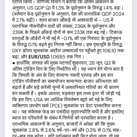
प्राप्त किया। वाणिज्य विभाग ने बताया कि अंतिम आकलन के
अनुसार, US GDP Q1 में 1.3% के पूर्वानुमान के विरुद्ध 1.4% बढ़ा।
(वर्तमान फेड पूर्वानुमान के अनुसार, देश की वास्तविक GDP 2024
में 2.1% बढ़ी)। श्रम बाजार आँकड़े भी आशावादी थे – US में
प्रारंभिक नौकरीहीन दावों की संख्या, 236K के पूर्वानुमान और
239K के पिछले आँकड़े दोनों से कम 233K तक बढ़ गई। टिकाऊ
वस्तुओं के ऑर्डरों ने भी मई में -0.1% की एक गिरावट के पूर्वानुमान
के विरुद्ध 0.1% बढ़ते हुए निराश नहीं किया। इस पृष्ठभूमि के विरुद्ध,
DXY डॉलर सूचकांक अप्रैल उच्चताओं पर पहुँचते हुए 106.10 तक
बढ़ा, और
EUR/USD
1.0685 तक गिरा।
● हालाँकि, सप्ताह की मुख्य घटनाएँ शुक्रवार, 28 जून, Q2 के
अंतिम ट्रेडिंग दिन के लिए निर्धारित थीं। यह ध्यान देने योग्य बात है
कि तिमाही के अंत के लिए सामान्य नकदी प्रवाह और इस बार
ट्रेडिंग पॉजीशनों का समायोजन सामान्यत: बाजार अस्थिरता को
बढ़ाते हैं और बड़े करेंसी युग्मों में अव्यवस्थित गतियों का भी कारण
बन सकती हैं। इसके अलावा, षड्यंत्र इस तथ्य द्वारा भी जोड़ी गई
कि इस दिन, USA का आर्थिक विश्लेषण ब्यूरो को मई के लिए
व्यक्तिगत उपभोग खर्च (PCE) सूचकांक पर डेटा प्रकाशित करना
था। यह संकेतक फेड का पसंदीदा मुद्रास्फीति मापी है और इसलिए
ब्याज दर परिवर्तनों के संबंध में निर्णयों को प्रभावित करता है।
प्राथमिक आकलनों के अनुसार, बाजारों ने अपेक्षा की कि मुख्य
सूचकांक 2.8% से 2.6% वर्ष-दर-वर्ष और 0.3% से 0.1% माह-
दर-माह तक बढ़ेगा। यदि पूर्वानुमान सही सिद्ध होता जाता, तो यह