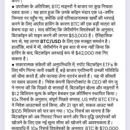
करेंगे।
● उपरोक्त के अतिरिक्त, BTC माइनरों ने बाजार पर कुछ निचला
दबाव डाला। यह ज्ञात हुआ कि उनके कॉइन भंडार एक 14-वर्षीय
निम्नता पर पहुँच गए, क्योंकि उन्हें परिचालनात्मक खर्चों की भरपाई
करने के लिए अप्रैल हाविंग के कारण BTC की एक बड़ी मात्रा को
बेचना पड़ा था। याद कीजिए कि जेपीमॉर्गन विश्लेषकों के अनुसार,
बिटकॉइन को माइन करने की लागत $53,000 है। ऐतिहासिक
रूप से, यह लागत
BTC/USD
के लिए एक मजबूत समर्थन है।
हालाँकि, मार्च में भी, जेपीमॉर्गन ने इस बात से मना नहीं किया कि
हाविंग के बाद, बिटकॉइन अस्थाई रूप से $42,000 तक गिर
सकता है।
● सकारात्मक संकेतों की अनुपस्थिति में, स्पॉट बिटकॉइन ETFs के
लिए माँग गिरना जारी रखती है, बड़े बाजार प्रतिभागी उनकी गतिविधि
को धीमा करते हैं, और फायदा लेना प्रारंभ करते हैं। यह भी कीमतों
पर दबाव डालता है। निवेश कंपनी क्रिप्टोक्वांट के CEO की यंग जु
ने गणना की कि पिछले दो सप्ताहों में, बिटकॉइन व्हेल्स और माइनरों ने
$1.2 बिलियन मूल्य के कॉइन बेचकर एक कीर्तिमान स्थापित किया।
10x रिसर्च के अनुसार, संपूर्ण पिछले सप्ताह, US स्पॉट BTC ETFs
ने निवेश आउटफ्लो दर्ज किया, और 21 जून को, सकल आउट फ्लो
$105 मिलियन को पार कर गया। 10x रिसर्च का मानना है कि
बिटकॉइन को अब गिरावट स्थिर करने और फिर वृद्धि उत्प्रेरकों को
खोजने के लिए एक नई मूल्य सीमा को खोजने की आवश्यकता है।
मध्यावधि में, 10x रिसर्च विश्लेषकों के अनुसार, BTC के $70,000