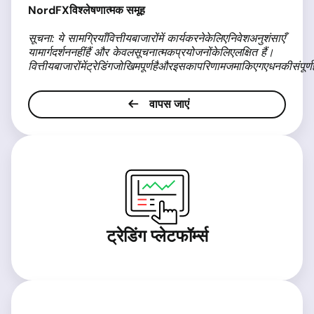
NordFX
विश्लेषणात्मक समूह
सूचना
:
ये सामग्रियाँ
वित्तीय
बाजारों
में
कार्य
करने
के
लिए
निवेश
अनुशंसाएँ
या
मार्गदर्शन
नहीं
हैं और
केवल
सूचनात्मक
प्रयोजनों
के
लिए
लक्षित
हैं।
वित्तीय
बाजारों
में
ट्रेडिंग
जोखिमपूर्ण
है
और
इसका
परिणाम
जमा
किए
गए
धन
की
संपूर्ण
वापस जाएं
ट्रेडिंग प्लेटफॉर्म्स