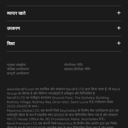
व्यापार खाते
उपकरण
शिक्षा
ग्राहक समझौता
गोपनीयता नीति
जोखिम अस्वीकरण
एएमएल/सीटीएफ नीति
कानूनी अस्वीकरण
www.NordFX.com का स्वामित्व और संचालन NordFX LTD द्वारा किया जाता है, जो Nord
Group का हिस्सा है और विभिन्न न्यायक्षेत्रों में अधिकृत और विनियमित है:
NordFX LTD का पंजीकृत कार्यालय Ground Floor, The Sotheby Building,
Rodney Village, Rodney Bay, Gros-Islet, Saint Lucia में है, पंजीकरण संख्या
2023-00470 के साथ।
Maximus Global LTD, एक कंपनी जिसे Seychelles के वित्तीय सेवा प्राधिकरण द्वारा एक
प्रतिभूति डीलर के रूप में लाइसेंस नंबर SD065 के साथ विनियमित किया गया है और संचालन
पता CT House, Office No. 8D, Providence, Mahe, Seychelles में है।
Nord Premium LTD, एक कंपनी जिसे Mauritius के वित्तीय सेवा आयोग द्वारा एक निवेश
डीलर के रूप में GB24204016 लाइसेंस नंबर के साथ विनियमित किया गया है और इसका