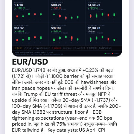
EUR/USD
EUR/USD 1.1748 पर बंद हुआ, सप्ताह में +0.23% की बढ़त
(1.1721 से)। जोड़ी ने 1.1800 barrier को पूरे सप्ताह परखा
लेकिन उसके ऊपर बंद नहीं हुई; ECB की hawkishness और
Iran peace hopes पर डॉलर की कमजोरी ने समर्थन दिया,
जबकि Trump की EU tariff threat और मजबूत NFP ने
upside सीमित रखा। कीमत 20-day SMA (~1.1737) और
100-day SMA (~1.1709) से आराम से ऊपर है, जबकि 200-
day SMA 1.1682 पर structural floor है। ECB
tightening expectations (year-end तक 50 bps
priced in, जून hike की 75% संभावना) प्रमुख मध्यम-अवधि
EUR tailwind हैं। Key catalysts: US April CPI