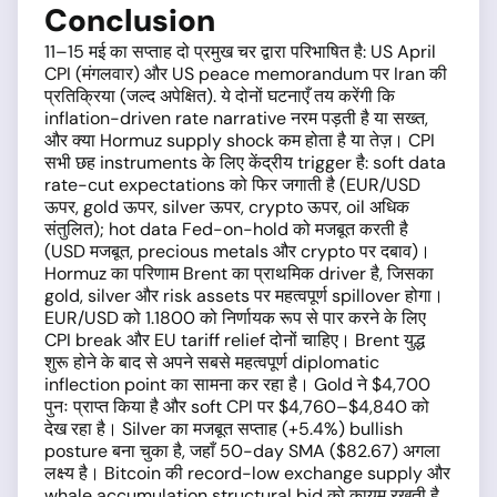
Conclusion
11–15 मई का सप्ताह दो प्रमुख चर द्वारा परिभाषित है: US April
CPI (मंगलवार) और US peace memorandum पर Iran की
प्रतिक्रिया (जल्द अपेक्षित). ये दोनों घटनाएँ तय करेंगी कि
inflation-driven rate narrative नरम पड़ती है या सख्त,
और क्या Hormuz supply shock कम होता है या तेज़। CPI
सभी छह instruments के लिए केंद्रीय trigger है: soft data
rate-cut expectations को फिर जगाती है (EUR/USD
ऊपर, gold ऊपर, silver ऊपर, crypto ऊपर, oil अधिक
संतुलित); hot data Fed-on-hold को मजबूत करती है
(USD मजबूत, precious metals और crypto पर दबाव)।
Hormuz का परिणाम Brent का प्राथमिक driver है, जिसका
gold, silver और risk assets पर महत्वपूर्ण spillover होगा।
EUR/USD को 1.1800 को निर्णायक रूप से पार करने के लिए
CPI break और EU tariff relief दोनों चाहिए। Brent युद्ध
शुरू होने के बाद से अपने सबसे महत्वपूर्ण diplomatic
inflection point का सामना कर रहा है। Gold ने $4,700
पुनः प्राप्त किया है और soft CPI पर $4,760–$4,840 को
देख रहा है। Silver का मजबूत सप्ताह (+5.4%) bullish
posture बना चुका है, जहाँ 50-day SMA ($82.67) अगला
लक्ष्य है। Bitcoin की record-low exchange supply और
whale accumulation structural bid को कायम रखती है,