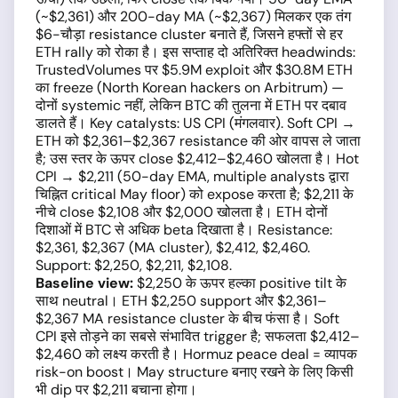
(~$2,361) और 200-day MA (~$2,367) मिलकर एक तंग
$6-चौड़ा resistance cluster बनाते हैं, जिसने हफ्तों से हर
ETH rally को रोका है। इस सप्ताह दो अतिरिक्त headwinds:
TrustedVolumes पर $5.9M exploit और $30.8M ETH
का freeze (North Korean hackers on Arbitrum) —
दोनों systemic नहीं, लेकिन BTC की तुलना में ETH पर दबाव
डालते हैं। Key catalysts: US CPI (मंगलवार). Soft CPI →
ETH को $2,361–$2,367 resistance की ओर वापस ले जाता
है; उस स्तर के ऊपर close $2,412–$2,460 खोलता है। Hot
CPI → $2,211 (50-day EMA, multiple analysts द्वारा
चिह्नित critical May floor) को expose करता है; $2,211 के
नीचे close $2,108 और $2,000 खोलता है। ETH दोनों
दिशाओं में BTC से अधिक beta दिखाता है। Resistance:
$2,361, $2,367 (MA cluster), $2,412, $2,460.
Support: $2,250, $2,211, $2,108.
Baseline view:
$2,250 के ऊपर हल्का positive tilt के
साथ neutral। ETH $2,250 support और $2,361–
$2,367 MA resistance cluster के बीच फंसा है। Soft
CPI इसे तोड़ने का सबसे संभावित trigger है; सफलता $2,412–
$2,460 को लक्ष्य करती है। Hormuz peace deal = व्यापक
risk-on boost। May structure बनाए रखने के लिए किसी
भी dip पर $2,211 बचाना होगा।