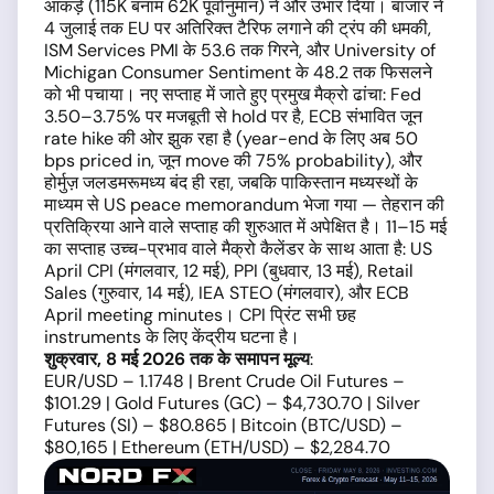
आंकड़े (115K बनाम 62K पूर्वानुमान) ने और उभार दिया। बाजार ने
4 जुलाई तक EU पर अतिरिक्त टैरिफ लगाने की ट्रंप की धमकी,
ISM Services PMI के 53.6 तक गिरने, और University of
Michigan Consumer Sentiment के 48.2 तक फिसलने
को भी पचाया। नए सप्ताह में जाते हुए प्रमुख मैक्रो ढांचा: Fed
3.50–3.75% पर मजबूती से hold पर है, ECB संभावित जून
rate hike की ओर झुक रहा है (year-end के लिए अब 50
bps priced in, जून move की 75% probability), और
होर्मुज़ जलडमरूमध्य बंद ही रहा, जबकि पाकिस्तान मध्यस्थों के
माध्यम से US peace memorandum भेजा गया — तेहरान की
प्रतिक्रिया आने वाले सप्ताह की शुरुआत में अपेक्षित है। 11–15 मई
का सप्ताह उच्च-प्रभाव वाले मैक्रो कैलेंडर के साथ आता है: US
April CPI (मंगलवार, 12 मई), PPI (बुधवार, 13 मई), Retail
Sales (गुरुवार, 14 मई), IEA STEO (मंगलवार), और ECB
April meeting minutes। CPI प्रिंट सभी छह
instruments के लिए केंद्रीय घटना है।
शुक्रवार, 8 मई 2026 तक के समापन मूल्य
:
EUR/USD – 1.1748 | Brent Crude Oil Futures –
$101.29 | Gold Futures (GC) – $4,730.70 | Silver
Futures (SI) – $80.865 | Bitcoin (BTC/USD) –
$80,165 | Ethereum (ETH/USD) – $2,284.70