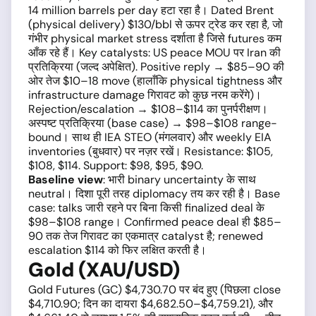
14 million barrels per day हटा रहा है। Dated Brent
(physical delivery) $130/bbl से ऊपर ट्रेड कर रहा है, जो
गंभीर physical market stress दर्शाता है जिसे futures कम
आँक रहे हैं। Key catalysts: US peace MOU पर Iran की
प्रतिक्रिया (जल्द अपेक्षित). Positive reply → $85–90 की
ओर तेज $10–18 move (हालाँकि physical tightness और
infrastructure damage गिरावट को कुछ नरम करेंगे)।
Rejection/escalation → $108–$114 का पुनर्परीक्षण।
अस्पष्ट प्रतिक्रिया (base case) → $98–$108 range-
bound। साथ ही IEA STEO (मंगलवार) और weekly EIA
inventories (बुधवार) पर नज़र रखें। Resistance: $105,
$108, $114. Support: $98, $95, $90.
Baseline view
: भारी binary uncertainty के साथ
neutral। दिशा पूरी तरह diplomacy तय कर रही है। Base
case: talks जारी रहने पर बिना किसी finalized deal के
$98–$108 range। Confirmed peace deal ही $85–
90 तक तेज गिरावट का एकमात्र catalyst है; renewed
escalation $114 को फिर लक्षित करती है।
Gold (XAU/USD)
Gold Futures (GC) $4,730.70 पर बंद हुए (पिछला close
$4,710.90; दिन का दायरा $4,682.50–$4,759.21), और