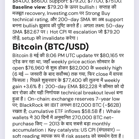
$84.00, $86.00. Support: $79.20, $77.00, $75.00.
Baseline view
: $79.20 के ऊपर bullish। सप्ताह की
मजबूत recovery, Investing.com पर Strong Buy
technical rating, और 200-day SMA का अब support
बनना bullish झुकाव की पुष्टि करते हैं। अगला लक्ष्य: 50-day
SMA $82.67 पर। Hot CPI या escalation जो $79.20
तोड़े, setup को invalidate करेगा।
Bitcoin (BTC/USD)
Bitcoin 8 मई की 8:06 PM UTC update पर $80,165 पर
ट्रेड कर रहा था, जहाँ weekly price action सोमवार के
open $76,960 से शुरू होकर $82,000 के weekly high
(6 मई — जनवरी के बाद सर्वोच्च) तक गया, फिर close में वापस
फिसला। पिछले शुक्रवार के $77,400 की तुलना में weekly
gain +3.6% है। 200-day EMA $82,228 ने कीमत को दो
बार रोका और यही निर्णायक technical breakout level बना
हुआ है। On-chain: exchange reserves 7-year low
पर; BlackRock का IBIT लगभग 812,000 BTC (~$62B)
रखता है; cumulative ETF inflows $58.5B हैं। Whale
wallets ने 30 दिनों में अनुमानित 270,000 BTC net-
purchase किए — 2013 के बाद सबसे बड़ा monthly
accumulation। Key catalysts: US CPI (मंगलवार) —
soft reading व्यापक रूप से risk assets को समर्थन देता है।