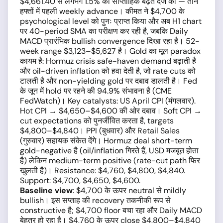
$4,661.40 से लगभग 1.5% की साप्ताहिक बढ़त दर्ज की — तीन
हफ्तों में पहली weekly advance। कीमत ने $4,700 के
psychological level को पुनः प्राप्त किया और अब H1 chart
पर 40-period SMA का परीक्षण कर रही है, जबकि Daily
MACD प्रारंभिक bullish convergence दिखा रहा है। 52-
week range $3,123–$5,627 है। Gold का मूल paradox
कायम है: Hormuz crisis safe-haven demand बढ़ाती है
और oil-driven inflation को हवा देती है, जो rate cuts को
टालती है और non-yielding gold पर दबाव डालती है। Fed
के जून में hold पर रहने की 94.9% संभावना है (CME
FedWatch)। Key catalysts: US April CPI (मंगलवार).
Hot CPI → $4,650–$4,600 की ओर दबाव। Soft CPI →
cut expectations को पुनर्जीवित करता है, targets
$4,800–$4,840। PPI (बुधवार) और Retail Sales
(गुरुवार) सहायक संकेत देंगे। Hormuz deal short-term
gold-negative है (oil/inflation गिरते हैं, USD मजबूत होता
है) लेकिन medium-term positive (rate-cut path फिर
खुलती है)। Resistance: $4,760, $4,800, $4,840.
Support: $4,700, $4,650, $4,600.
Baseline view
: $4,700 के ऊपर neutral से mildly
bullish। इस सप्ताह की recovery तकनीकी रूप से
constructive है; $4,700 floor बचा रहा और Daily MACD
बेहतर हो रहा है। $4,760 के ऊपर close $4,800–$4,840