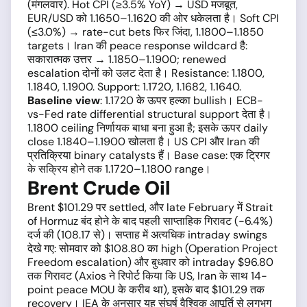
(मंगलवार). Hot CPI (≥3.5% YoY) → USD मजबूत,
EUR/USD को 1.1650–1.1620 की ओर धकेलता है। Soft CPI
(≤3.0%) → rate-cut bets फिर जिंदा, 1.1800–1.1850
targets। Iran की peace response wildcard है:
सकारात्मक उत्तर → 1.1850–1.1900; renewed
escalation दोनों को उलट देता है। Resistance: 1.1800,
1.1840, 1.1900. Support: 1.1720, 1.1682, 1.1640.
Baseline view
: 1.1720 के ऊपर हल्का bullish। ECB-
vs-Fed rate differential structural support देता है।
1.1800 ceiling निर्णायक बाधा बना हुआ है; इसके ऊपर daily
close 1.1840–1.1900 खोलता है। US CPI और Iran की
प्रतिक्रिया binary catalysts हैं। Base case: एक ट्रिगर
के सक्रिय होने तक 1.1720–1.1800 range।
Brent Crude Oil
Brent $101.29 पर settled, और late February में Strait
of Hormuz बंद होने के बाद पहली साप्ताहिक गिरावट (−6.4%)
दर्ज की (108.17 से)। सप्ताह में अत्यधिक intraday swings
देखे गए: सोमवार को $108.80 का high (Operation Project
Freedom escalation) और बुधवार को intraday $96.80
तक गिरावट (Axios ने रिपोर्ट किया कि US, Iran के साथ 14-
point peace MOU के करीब था), इसके बाद $101.29 तक
recovery। IEA के अनुसार यह संघर्ष वैश्विक आपूर्ति से लगभग