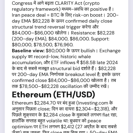
Congress में आगे बढ़ता CLARITY Act (crypto
regulatory framework) मध्यम-अवधि का positive है।
Iran peace deal = BTC के लिए risk-on boost। 200-
day EMA $82,228 के ऊपर confirmed daily close
structural trend reversal trigger करेगा और
$84,000–$86,000 खोलेगा। Resistance: $82,228
(200-day EMA), $84,000, $86,000. Support:
$80,000, $78,500, $76,960.
Baseline view:
$80,000 के ऊपर bullish। Exchange
supply का record-low, historic whale
accumulation, और ETF inflows में $58.5B late 2024
के बाद से सबसे मजबूत structural bid दर्शाते हैं। $82,228
पर 200-day EMA निर्णायक breakout level है; इसके ऊपर
confirmed close $84,000–$86,000 खोलता है। तब
तक $78,500–$82,228 oscillation की उम्मीद रखें।
Ethereum (ETH/USD)
Ethereum $2,284.70 पर बंद हुआ (Investing.com के
अनुसार पिछला close; दिन का दायरा $2,304–$2,318), और
पिछले शुक्रवार के $2,284 close के मुकाबले लगभग flat रहा,
हालाँकि सप्ताह बहुत volatile था: बुधवार को peace
optimism पर ETH लगभग $2,412 (27 अप्रैल के बाद सबसे
ऊँचा) तक उछला, फिर close तक बिक गया। 50-day EMA