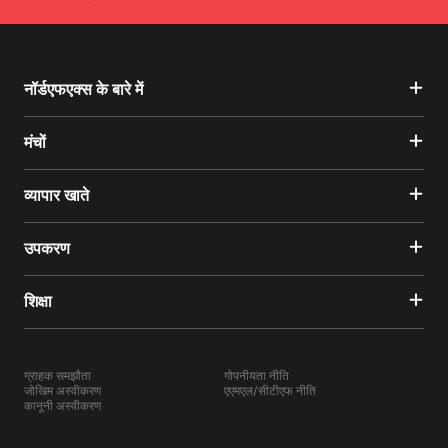
नॉर्डएफएक्स के बारे में
मंचों
व्यापार खाते
उपकरण
शिक्षा
ग्राहक समझौता
गोपनीयता नीति
जोखिम अस्वीकरण
एएमएल/सीटीएफ नीति
कानूनी अस्वीकरण