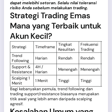
dapat melebihi setoran. Selalu nilai toleransi
risiko Anda sebelum melakukan trading.
Strategi Trading Emas
Mana yang Terbaik untuk
Akun Kecil?
Tingkat
Frekuensi
Ting
Strategi
Timeframe
Kesulitan
Trading
Risik
Trend
Harian
Rendah
Rendah
Seda
Following
Support &
4H /
Menengah
Menengah
Seda
Resistance
Harian
Scalping 1
1 Menit
Tinggi
Tinggi
Tingg
Menit
Bagi kebanyakan pemula, trend following dan
trading support/resistance biasanya merupakan
titik awal yang lebih aman daripada scalping
agresif.
Kesalahan Umum yang