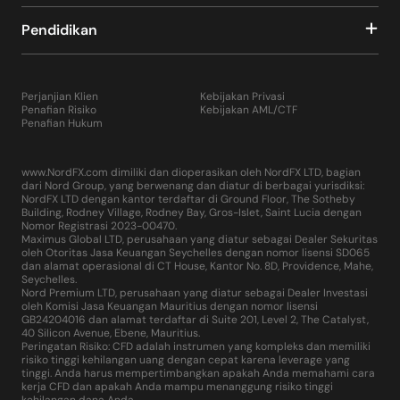
Pendidikan
Perjanjian Klien
Kebijakan Privasi
Penafian Risiko
Kebijakan AML/CTF
Penafian Hukum
www.NordFX.com dimiliki dan dioperasikan oleh NordFX LTD, bagian
dari Nord Group, yang berwenang dan diatur di berbagai yurisdiksi:
NordFX LTD dengan kantor terdaftar di Ground Floor, The Sotheby
Building, Rodney Village, Rodney Bay, Gros-Islet, Saint Lucia dengan
Nomor Registrasi 2023-00470.
Maximus Global LTD, perusahaan yang diatur sebagai Dealer Sekuritas
oleh Otoritas Jasa Keuangan Seychelles dengan nomor lisensi SD065
dan alamat operasional di CT House, Kantor No. 8D, Providence, Mahe,
Seychelles.
Nord Premium LTD, perusahaan yang diatur sebagai Dealer Investasi
oleh Komisi Jasa Keuangan Mauritius dengan nomor lisensi
GB24204016 dan alamat terdaftar di Suite 201, Level 2, The Catalyst,
40 Silicon Avenue, Ebene, Mauritius.
Peringatan Risiko: CFD adalah instrumen yang kompleks dan memiliki
risiko tinggi kehilangan uang dengan cepat karena leverage yang
tinggi. Anda harus mempertimbangkan apakah Anda memahami cara
kerja CFD dan apakah Anda mampu menanggung risiko tinggi
kehilangan dana Anda.