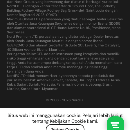
dari Nord Group, yang berwenang dan diatur di berbagai yurisdiksi:
NordFX LTD dengan kantor terdaftar di Ground Floor, The Sotheby
Building, Rodney Village, Rodney Bay, Gros-Islet, Saint Lucia dengan
Nomor Registrasi 2023-00470.
Maximus Global LTD, perusahaan yang diatur sebagai Dealer Sekuritas
oleh Otoritas Jasa Keuangan Seychelles dengan nomor lisensi SD065
dan alamat operasional di CT House, Kantor No. 8D, Providence, Mahe,
Seychelles.
Nord Premium LTD, perusahaan yang diatur sebagai Dealer Investasi
oleh Komisi Jasa Keuangan Mauritius dengan nomor lisensi
GB24204016 dan alamat terdaftar di Suite 201, Level 2, The Catalyst,
40 Silicon Avenue, Ebene, Mauritius.
Peringatan Risiko: CFD adalah instrumen yang kompleks dan memiliki
risiko tinggi kehilangan uang dengan cepat karena leverage yang
tinggi. Anda harus mempertimbangkan apakah Anda memahami cara
kerja CFD dan apakah Anda mampu menanggung risiko tinggi
kehilangan dana Anda.
NordFX LTD tidak menawarkan layanannya kepada penduduk dari
yurisdiksi berikut: Amerika Serikat, Kanada, Uni Eropa, Federasi Rusia,
Kuba, Sudan, Suriah, Malaysia, Panama, Indonesia, Jepang, Brasil,
Ukraina, Korea Utara, Myanmar.
© 2008 - 2026 NordFX.
Situs web ini menggunakan cookie. Pelajari lebih lanjut
tentang
Kebijakan Cookie
kami.
Terima Cookie