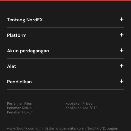
Tentang NordFX
Platform
Akun perdagangan
Alat
Pendidikan
Perjanjian Klien
Kebijakan Privasi
Penafian Risiko
Kebijakan AML/CTF
Penafian Hukum
www.NordFX.com dimiliki dan dioperasikan oleh NordFX LTD, bagian