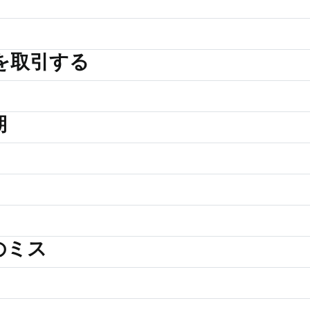
ドを取引する
期
のミス