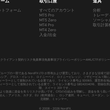
ォーム
取引口座
道具
ットフォーム
すべてのアカウント
分析
MT5 Pro
トレーデ
MT5 Zero
ソーシャ
MT4 Pro
取引計算
MT4 Zero
入金/出金
クライアント契約
リスク免責事項
免責事項
プライバシーポリシー
AML/CTFポリシー
、Nord グループの一部である NordFX LTD が所有および運営しており、さまざまな法
ントルシア、グロス・イレット、ロドニーベイ、ロドニービレッジ、ソザビービル 1 階にあり
て証券ディーラーとして規制されている企業であり、ライセンス番号は SD065、運営所在地
資ディーラーとして規制されている企業で、ライセンス番号は GB24204016、登録住所はモ
階、スイート 201 です。
ジにより急速に資金を失うリスクが高いです。CFDの仕組みを理解し、資金を失う高
ておりません：アメリカ、カナダ、EU（欧州連合）、ロシア連邦、キューバ、スーダン
北朝鮮、ミャンマー。
© 2008 - 2026 NordFX.