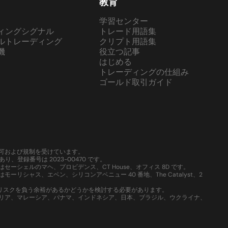
教育
学習センター
ィングシグナル
トレード用語集
ルトレーディング
クリプト用語集
機
役立つ記事
はじめる
トレーディングの仕組み
ゴールド取引ガイド
域で認可および規制を受けています。
、登録番号は 2023-00470 です。
はセーシェルのマヘ、プロビデンス、CT House、オフィス 8D です。
ーリシャス、エベン、シリコンアベニュー 40 番地、The Catalyst、2
いリスクを負う余裕があるかどうかを検討する必要があります。
、シリア、マレーシア、パナマ、インドネシア、日本、ブラジル、ウクライナ、