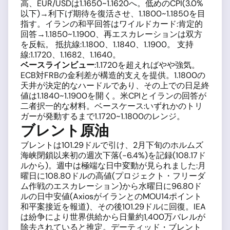
高、EUR/USDは1.1650~1.1620へ。低めのCPI(3.0%
以下)→利下げ期待を復活させ、1.1800~1.1850を目
指す。イランの和平回答はワイルドカード:肯定的
回答→1.1850~1.1900、再エスカレーションは双方
を反転。 抵抗線:1.1800、1.1840、1.1900。 支持
線:1.1720、1.1682、1.1640。
ベースラインビュー
:1.1720を超えればやや強気。
ECB対FRBの金利差が構造的支えを提供。1.1800の
天井が決定的なハードルであり、その上での日足終
値は1.1840~1.1900を開く。米CPIとイランの回答が
二者択一的な材料。ベースケース:いずれかのトリ
ガーが発動するまで1.1720~1.1800のレンジ。
ブレント原油
ブレントは101.29ドルで引け、2月下旬のホルムズ
海峡閉鎖以来初の週次下落(−6.4%)を記録(108.17ド
ルから)。週中は極端な日中変動が見られました:月
曜日に108.80ドルの高値(プロジェクト・フリーダ
ム作戦のエスカレーション)から水曜日に96.80ド
ルの日中安値(AxiosがイランとのMOU14ポイント
和平案接近を報道)、その後101.29ドルに回復。IEA
は紛争により世界供給から日量約1,400万バレルが
除去されていると推定。デーティッド・ブレント