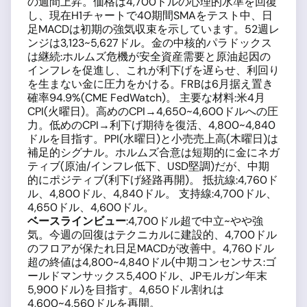
の週間上昇。価格は4,700ドルの心理的水準を回復
し、現在H1チャートで40期間SMAをテスト中、日
足MACDは初期の強気収束を示しています。52週レ
ンジは3,123~5,627ドル。金の中核的パラドックス
は継続:ホルムズ危機が安全資産需要と原油起因の
インフレを促進し、これが利下げを遅らせ、利回り
を生まない金に圧力をかける。FRBは6月据え置き
確率94.9%(CME FedWatch)。 主要な材料:米4月
CPI(火曜日)。高めのCPI→4,650~4,600ドルへの圧
力。低めのCPI→利下げ期待を復活、4,800~4,840
ドルを目指す。PPI(水曜日)と小売売上高(木曜日)は
補足的シグナル。ホルムズ合意は短期的に金にネガ
ティブ(原油/インフレ低下、USD堅調)だが、中期
的にポジティブ(利下げ経路再開)。 抵抗線:4,760ド
ル、4,800ドル、4,840ドル。 支持線:4,700ドル、
4,650ドル、4,600ドル。
ベースラインビュー
:4,700ドル超で中立~やや強
気。今週の回復はテクニカルに建設的、4,700ドル
のフロアが保たれ日足MACDが改善中。4,760ドル
超の終値は4,800~4,840ドル(中期コンセンサス:ゴ
ールドマンサックス5,400ドル、JPモルガン年末
5,900ドル)を目指す。4,650ドル割れは
4,600~4,560ドルを再開。