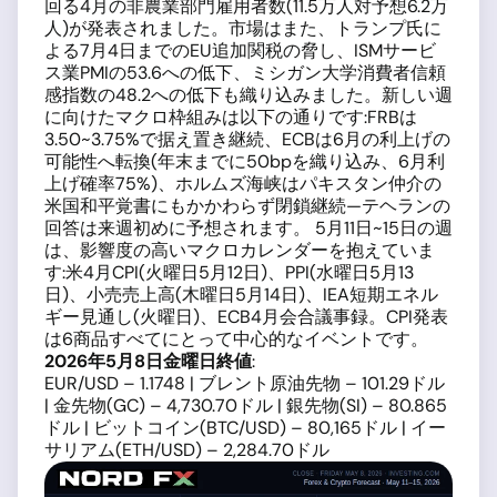
回る4月の非農業部門雇用者数(11.5万人対予想6.2万
人)が発表されました。市場はまた、トランプ氏に
よる7月4日までのEU追加関税の脅し、ISMサービ
ス業PMIの53.6への低下、ミシガン大学消費者信頼
感指数の48.2への低下も織り込みました。新しい週
に向けたマクロ枠組みは以下の通りです:FRBは
3.50~3.75%で据え置き継続、ECBは6月の利上げの
可能性へ転換(年末までに50bpを織り込み、6月利
上げ確率75%)、ホルムズ海峡はパキスタン仲介の
米国和平覚書にもかかわらず閉鎖継続—テヘランの
回答は来週初めに予想されます。 5月11日~15日の週
は、影響度の高いマクロカレンダーを抱えていま
す:米4月CPI(火曜日5月12日)、PPI(水曜日5月13
日)、小売売上高(木曜日5月14日)、IEA短期エネル
ギー見通し(火曜日)、ECB4月会合議事録。CPI発表
は6商品すべてにとって中心的なイベントです。
2026年5月8日金曜日終値
:
EUR/USD – 1.1748 | ブレント原油先物 – 101.29ドル
| 金先物(GC) – 4,730.70ドル | 銀先物(SI) – 80.865
ドル | ビットコイン(BTC/USD) – 80,165ドル | イー
サリアム(ETH/USD) – 2,284.70ドル