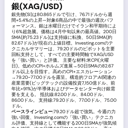
銀(XAG/USD)
銀先物(SI)は80.865ドルで引け、76.71ドルから週
間+5.4%の上昇—対象6商品の中で最強の週次パフ
ォーマンス。銀は水曜日だけでイラン和平期待によ
り6%超急騰。価格は4月中旬以来の最高値。200日
SMA(約75.23ドル)は支持線に転換、50日SMA(約
82.67ドル)が現在の上値目標。Investing.comのテ
クニカルサマリーは、79.20ドルのピボットを主要
回転支持として、すべての主要時間軸でXAG/USD
を「強い買い」と評価。 主要な材料:米CPI(火曜
日)。低めのCPI+ホルムズ進展→50日SMAの82.67
ドル以上を目指す。高めのCPI+エスカレーション
→79.20~77.00ドルを露呈。構造的フロア:AI関連の
産業需要(ビッグテックの設備投資7,150億ドル、前
年比+91%)が半導体およびデータセンター向け銀需
要を支える。 抵抗線:82.00ドル、84.00ドル、
86.00ドル。 支持線:79.20ドル、77.00ドル、75.00
ドル。
ベースラインビュー
:79.20ドル超で強気。今週の力
強い回復、Investing.comの「強い買い」テクニカ
ル評価、支持線として機能する200日SMAが強気傾