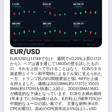
EUR/USD
EUR/USDは1.1748で引け、週間で+0.23%上昇(1.1721
から)。ペアは週を通じて1.1800の壁を試したもの
の、それを上回って引けることはなく、ECBのタカ
派姿勢とイラン和平期待によるドル安に支えられた
一方、トランプ氏のEU関税脅迫と強いNFPが上値
を抑えました。価格は20日SMA(約1.1737)と100日
SMA(約1.1709)を快適に上回り、200日SMA1.1682
が構造的な下値となっています。ECB引き締め期待
(年末までに50bp織り込み、6月利上げ確率75%)が
中期的なユーロの追い風です。 主要な材料:米4月
CPI(火曜日)。高めのCPI(前年比3.5%以上)→USD