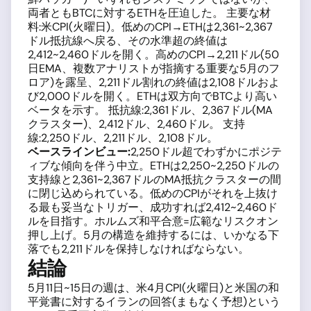
両者ともBTCに対するETHを圧迫した。 主要な材
料:米CPI(火曜日)。低めのCPI→ETHは2,361~2,367
ドル抵抗線へ戻る、その水準超の終値は
2,412~2,460ドルを開く。高めのCPI→2,211ドル(50
日EMA、複数アナリストが指摘する重要な5月のフ
ロア)を露呈、2,211ドル割れの終値は2,108ドルおよ
び2,000ドルを開く。ETHは双方向でBTCより高い
ベータを示す。 抵抗線:2,361ドル、2,367ドル(MA
クラスター)、2,412ドル、2,460ドル。 支持
線:2,250ドル、2,211ドル、2,108ドル。
ベースラインビュー:
2,250ドル超でわずかにポジテ
ィブな傾向を伴う中立。ETHは2,250~2,250ドルの
支持線と2,361~2,367ドルのMA抵抗クラスターの間
に閉じ込められている。低めのCPIがそれを上抜け
る最も妥当なトリガー、成功すれば2,412~2,460ド
ルを目指す。ホルムズ和平合意=広範なリスクオン
押し上げ。5月の構造を維持するには、いかなる下
落でも2,211ドルを保持しなければならない。
結論
5月11日~15日の週は、米4月CPI(火曜日)と米国の和
平覚書に対するイランの回答(まもなく予想)という