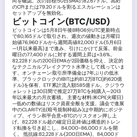
向を確認。次の目標:50日SMAの82.67ドル。高め
のCPIまたは79.20ドルを割るエスカレーションは
セットアップを無効化。
ビットコイン(BTC/USD)
ビットコインは5月8日午後8時06分UTC更新時点
で80,165ドルで取引され、週次の値動きは月曜日
始値76,960ドルから週間高値82,000ドル(5月6日
—1月以来最高)まで進み、引けにかけて反落。前金
曜日の77,400ドルに対する週間上昇は+3.6%。
82,228ドルの200日EMAが2回価格を抑え、決定的
なテクニカルブレイクアウト水準として残っていま
す。オンチェーン:取引所準備金は7年ぶりの低水
準、ブラックロックのIBITは約81.2万BTC(約620億
ドル)を保有、ETF累計流入額585億ドル。クジラウ
ォレットは30日間で推定27万BTCを純購入—2013
年以来最大の月次蓄積。 主要な材料:米CPI(火曜日)
—低めの数値はリスク資産全般を支援。議会で進展
中のCLARITY法(暗号規制枠組み)は中期的にポジテ
ィブ。イラン和平合意=BTCのリスクオン押し上
げ。82,228ドル超の確定日足終値は構造的トレン
ド転換を引き起こし、84,000~86,000ドルを開
く。 抵抗線:82,228ドル(200日EMA)、84,000ド