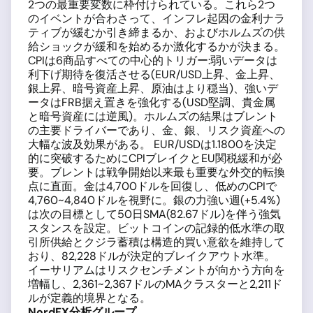
2つの最重要変数に枠付けられている。これら2つ
のイベントが合わさって、インフレ起因の金利ナラ
ティブが緩むか引き締まるか、およびホルムズの供
給ショックが緩和を始めるか激化するかが決まる。
CPIは6商品すべての中心的トリガー:弱いデータは
利下げ期待を復活させる(EUR/USD上昇、金上昇、
銀上昇、暗号資産上昇、原油はより穏当)、強いデ
ータはFRB据え置きを強化する(USD堅調、貴金属
と暗号資産には逆風)。ホルムズの結果はブレント
の主要ドライバーであり、金、銀、リスク資産への
大幅な波及効果がある。 EUR/USDは1.1800を決定
的に突破するためにCPIブレイクとEU関税緩和が必
要。ブレントは戦争開始以来最も重要な外交的転換
点に直面。金は4,700ドルを回復し、低めのCPIで
4,760~4,840ドルを視野に。銀の力強い週(+5.4%)
は次の目標として50日SMA(82.67ドル)を伴う強気
スタンスを設定。ビットコインの記録的低水準の取
引所供給とクジラ蓄積は構造的買い意欲を維持して
おり、82,228ドルが決定的ブレイクアウト水準。
イーサリアムはリスクセンチメントが向かう方向を
増幅し、2,361~2,367ドルのMAクラスターと2,211ド
ルが定義的境界となる。
NordFX分析グループ