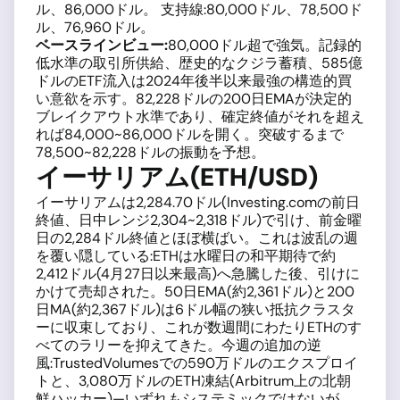
ル、86,000ドル。 支持線:80,000ドル、78,500ド
ル、76,960ドル。
ベースラインビュー:
80,000ドル超で強気。記録的
低水準の取引所供給、歴史的なクジラ蓄積、585億
ドルのETF流入は2024年後半以来最強の構造的買
い意欲を示す。82,228ドルの200日EMAが決定的
ブレイクアウト水準であり、確定終値がそれを超え
れば84,000~86,000ドルを開く。突破するまで
78,500~82,228ドルの振動を予想。
イーサリアム(ETH/USD)
イーサリアムは2,284.70ドル(Investing.comの前日
終値、日中レンジ2,304~2,318ドル)で引け、前金曜
日の2,284ドル終値とほぼ横ばい。これは波乱の週
を覆い隠している:ETHは水曜日の和平期待で約
2,412ドル(4月27日以来最高)へ急騰した後、引けに
かけて売却された。50日EMA(約2,361ドル)と200
日MA(約2,367ドル)は6ドル幅の狭い抵抗クラスタ
ーに収束しており、これが数週間にわたりETHのす
べてのラリーを抑えてきた。今週の追加の逆
風:TrustedVolumesでの590万ドルのエクスプロイ
トと、3,080万ドルのETH凍結(Arbitrum上の北朝
鮮ハッカー)—いずれもシステミックではないが、