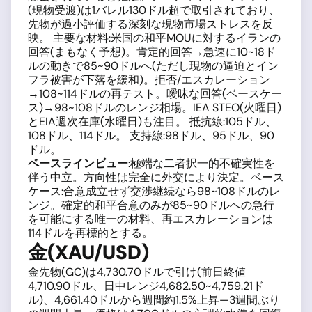
(現物受渡)は1バレル130ドル超で取引されており、
先物が過小評価する深刻な現物市場ストレスを反
映。 主要な材料:米国の和平MOUに対するイランの
回答(まもなく予想)。肯定的回答→急速に10~18ド
ルの動きで85~90ドルへ(ただし現物の逼迫とイン
フラ被害が下落を緩和)。拒否/エスカレーション
→108~114ドルの再テスト。曖昧な回答(ベースケー
ス)→98~108ドルのレンジ相場。IEA STEO(火曜日)
とEIA週次在庫(水曜日)も注目。 抵抗線:105ドル、
108ドル、114ドル。 支持線:98ドル、95ドル、90
ドル。
ベースラインビュー
:極端な二者択一的不確実性を
伴う中立。方向性は完全に外交により決定。ベース
ケース:合意成立せず交渉継続なら98~108ドルのレ
ンジ。確定的和平合意のみが85~90ドルへの急行
を可能にする唯一の材料、再エスカレーションは
114ドルを再標的とする。
金(XAU/USD)
金先物(GC)は4,730.70ドルで引け(前日終値
4,710.90ドル、日中レンジ4,682.50~4,759.21ド
ル)、4,661.40ドルから週間約1.5%上昇—3週間ぶり