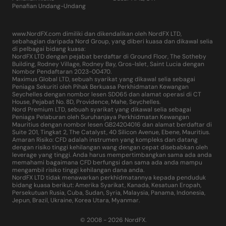
Penafian Undang-Undang
www.NordFX.com dimiliki dan dikendalikan oleh NordFX LTD,
sebahagian daripada Nord Group, yang diberi kuasa dan dikawal selia
di pelbagai bidang kuasa:
NordFX LTD dengan pejabat berdaftar di Ground Floor, The Sotheby
Building, Rodney Village, Rodney Bay, Gros-Islet, Saint Lucia dengan
Nombor Pendaftaran 2023-00470.
Maximus Global LTD, sebuah syarikat yang dikawal selia sebagai
Peniaga Sekuriti oleh Pihak Berkuasa Perkhidmatan Kewangan
Seychelles dengan nombor lesen SD065 dan alamat operasi di CT
House, Pejabat No. 8D, Providence, Mahe, Seychelles.
Nord Premium LTD, sebuah syarikat yang dikawal selia sebagai
Peniaga Pelaburan oleh Suruhanjaya Perkhidmatan Kewangan
Mauritius dengan nombor lesen GB24204016 dan alamat berdaftar di
Suite 201, Tingkat 2, The Catalyst, 40 Silicon Avenue, Ebene, Mauritius.
Amaran Risiko: CFD adalah instrumen yang kompleks dan datang
dengan risiko tinggi kehilangan wang dengan cepat disebabkan oleh
leverage yang tinggi. Anda harus mempertimbangkan sama ada anda
memahami bagaimana CFD berfungsi dan sama ada anda mampu
mengambil risiko tinggi kehilangan dana anda.
NordFX LTD tidak menawarkan perkhidmatannya kepada penduduk
bidang kuasa berikut: Amerika Syarikat, Kanada, Kesatuan Eropah,
Persekutuan Rusia, Cuba, Sudan, Syria, Malaysia, Panama, Indonesia,
Jepun, Brazil, Ukraine, Korea Utara, Myanmar.
© 2008 - 2026 NordFX.