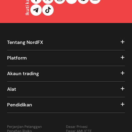
Ikuti kami
Tentang NordFX
Platform
Akaun trading
Alat
Pendidikan
Perjanjian Pelanggan
Dasar Privasi
Penafian Risiko
Dasar AML/CTF