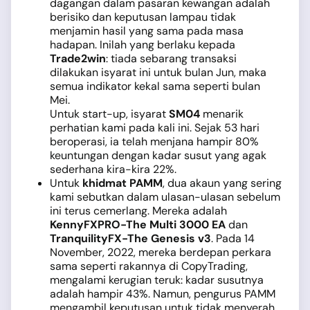
dagangan dalam pasaran kewangan adalah
berisiko dan keputusan lampau tidak
menjamin hasil yang sama pada masa
hadapan. Inilah yang berlaku kepada
Trade2win
: tiada sebarang transaksi
dilakukan isyarat ini untuk bulan Jun, maka
semua indikator kekal sama seperti bulan
Mei.
Untuk start-up, isyarat
SM04
menarik
perhatian kami pada kali ini. Sejak 53 hari
beroperasi, ia telah menjana hampir 80%
keuntungan dengan kadar susut yang agak
sederhana kira-kira 22%.
Untuk
khidmat PAMM
, dua akaun yang sering
kami sebutkan dalam ulasan-ulasan sebelum
ini terus cemerlang. Mereka adalah
KennyFXPRO-The Multi 3000 EA
dan
TranquilityFX-The Genesis v3
. Pada 14
November, 2022, mereka berdepan perkara
sama seperti rakannya di CopyTrading,
mengalami kerugian teruk: kadar susutnya
adalah hampir 43%. Namun, pengurus PAMM
mengambil keputusan untuk tidak menyerah