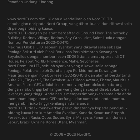
Penafian Undang-Undang
www.NordFX.com dimiliki dan dikendalikan oleh NordFX LTD,
sebahagian daripada Nord Group, yang diberi kuasa dan dikawal selia
di pelbagai bidang kuasa:
NordFX LTD dengan pejabat berdaftar di Ground Floor, The Sotheby
Building, Rodney Village, Rodney Bay, Gros-Islet, Saint Lucia dengan
Nombor Pendaftaran 2023-00470.
Maximus Global LTD, sebuah syarikat yang dikawal selia sebagai
Peniaga Sekuriti oleh Pihak Berkuasa Perkhidmatan Kewangan
Seychelles dengan nombor lesen SD065 dan alamat operasi di CT
House, Pejabat No. 8D, Providence, Mahe, Seychelles.
Nord Premium LTD, sebuah syarikat yang dikawal selia sebagai
Peniaga Pelaburan oleh Suruhanjaya Perkhidmatan Kewangan
Mauritius dengan nombor lesen GB24204016 dan alamat berdaftar di
Suite 201, Tingkat 2, The Catalyst, 40 Silicon Avenue, Ebene, Mauritius.
Amaran Risiko: CFD adalah instrumen yang kompleks dan datang
dengan risiko tinggi kehilangan wang dengan cepat disebabkan oleh
leverage yang tinggi. Anda harus mempertimbangkan sama ada anda
memahami bagaimana CFD berfungsi dan sama ada anda mampu
mengambil risiko tinggi kehilangan dana anda.
NordFX LTD tidak menawarkan perkhidmatannya kepada penduduk
bidang kuasa berikut: Amerika Syarikat, Kanada, Kesatuan Eropah,
Persekutuan Rusia, Cuba, Sudan, Syria, Malaysia, Panama, Indonesia,
Jepun, Brazil, Ukraine, Korea Utara, Myanmar.
© 2008 - 2026 NordFX.