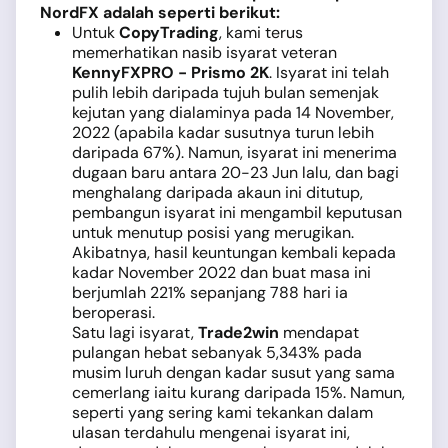
NordFX adalah seperti berikut:
Untuk
CopyTrading
, kami terus
memerhatikan nasib isyarat veteran
KennyFXPRO - Prismo 2K
. Isyarat ini telah
pulih lebih daripada tujuh bulan semenjak
kejutan yang dialaminya pada 14 November,
2022 (apabila kadar susutnya turun lebih
daripada 67%). Namun, isyarat ini menerima
dugaan baru antara 20-23 Jun lalu, dan bagi
menghalang daripada akaun ini ditutup,
pembangun isyarat ini mengambil keputusan
untuk menutup posisi yang merugikan.
Akibatnya, hasil keuntungan kembali kepada
kadar November 2022 dan buat masa ini
berjumlah 221% sepanjang 788 hari ia
beroperasi.
Satu lagi isyarat,
Trade2win
mendapat
pulangan hebat sebanyak 5,343% pada
musim luruh dengan kadar susut yang sama
cemerlang iaitu kurang daripada 15%. Namun,
seperti yang sering kami tekankan dalam
ulasan terdahulu mengenai isyarat ini,