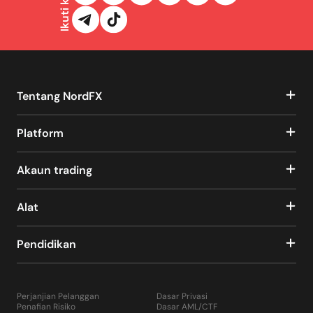
Ikuti kami
Tentang NordFX
Platform
Akaun trading
Alat
Pendidikan
Perjanjian Pelanggan
Dasar Privasi
Penafian Risiko
Dasar AML/CTF