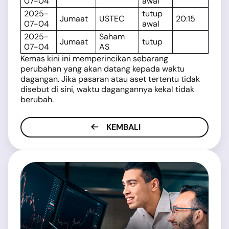
07-04
awal
2025-
tutup
Jumaat
USTEC
20:15
07-04
awal
2025-
Saham
Jumaat
tutup
07-04
AS
Kemas kini ini memperincikan sebarang
perubahan yang akan datang kepada waktu
dagangan. Jika pasaran atau aset tertentu tidak
disebut di sini, waktu dagangannya kekal tidak
berubah.
KEMBALI