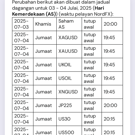
Perubahan berikut akan dibuat dalam jadual
dagangan untuk 03 - 04 Julai, 2025 (
Hari
Kemerdekaan (AS)
) (waktu pelayan NordFX):
2025-
Saham
tutup
Khamis
20:00
07-03
AS
awal
2025-
tutup
Jumaat
XAGUSD
19:45
07-04
awal
2025-
tutup
Jumaat
XAUUSD
19:45
07-04
awal
2025-
tutup
Jumaat
UKOIL
19:45
07-04
awal
2025-
tutup
Jumaat
USOIL
19:45
07-04
awal
2025-
tutup
Jumaat
XNGUSD
19:45
07-04
awal
2025-
tutup
Jumaat
JP225
20:00
07-04
awal
2025-
tutup
Jumaat
US30
20:15
07-04
awal
2025-
tutup
Jumaat
US500
20:15