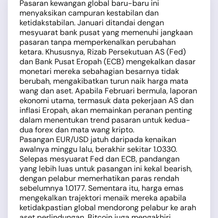
Pasaran kewangan global baru-baru ini
menyaksikan campuran kestabilan dan
ketidakstabilan. Januari ditandai dengan
mesyuarat bank pusat yang memenuhi jangkaan
pasaran tanpa memperkenalkan perubahan
ketara. Khususnya, Rizab Persekutuan AS (Fed)
dan Bank Pusat Eropah (ECB) mengekalkan dasar
monetari mereka sebahagian besarnya tidak
berubah, mengakibatkan turun naik harga mata
wang dan aset. Apabila Februari bermula, laporan
ekonomi utama, termasuk data pekerjaan AS dan
inflasi Eropah, akan memainkan peranan penting
dalam menentukan trend pasaran untuk kedua-
dua forex dan mata wang kripto.
Pasangan EUR/USD jatuh daripada kenaikan
awalnya minggu lalu, berakhir sekitar 1.0330.
Selepas mesyuarat Fed dan ECB, pandangan
yang lebih luas untuk pasangan ini kekal bearish,
dengan pelabur memerhatikan paras rendah
sebelumnya 1.0177. Sementara itu, harga emas
mengekalkan trajektori menaik mereka apabila
ketidakpastian global mendorong pelabur ke arah
aset perlindungan. Bitcoin juga mengakhiri