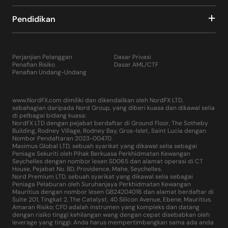
Pendidikan
Perjanjian Pelanggan
Dasar Privasi
Penafian Risiko
Dasar AML/CTF
Penafian Undang-Undang
www.NordFX.com dimiliki dan dikendalikan oleh NordFX LTD,
sebahagian daripada Nord Group, yang diberi kuasa dan dikawal selia
di pelbagai bidang kuasa:
NordFX LTD dengan pejabat berdaftar di Ground Floor, The Sotheby
Building, Rodney Village, Rodney Bay, Gros-Islet, Saint Lucia dengan
Nombor Pendaftaran 2023-00470.
Maximus Global LTD, sebuah syarikat yang dikawal selia sebagai
Peniaga Sekuriti oleh Pihak Berkuasa Perkhidmatan Kewangan
Seychelles dengan nombor lesen SD065 dan alamat operasi di CT
House, Pejabat No. 8D, Providence, Mahe, Seychelles.
Nord Premium LTD, sebuah syarikat yang dikawal selia sebagai
Peniaga Pelaburan oleh Suruhanjaya Perkhidmatan Kewangan
Mauritius dengan nombor lesen GB24204016 dan alamat berdaftar di
Suite 201, Tingkat 2, The Catalyst, 40 Silicon Avenue, Ebene, Mauritius.
Amaran Risiko: CFD adalah instrumen yang kompleks dan datang
dengan risiko tinggi kehilangan wang dengan cepat disebabkan oleh
leverage yang tinggi. Anda harus mempertimbangkan sama ada anda