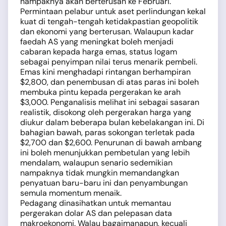
nampaknya akan berterusan ke Februari.
Permintaan pelabur untuk aset perlindungan kekal
kuat di tengah-tengah ketidakpastian geopolitik
dan ekonomi yang berterusan. Walaupun kadar
faedah AS yang meningkat boleh menjadi
cabaran kepada harga emas, status logam
sebagai penyimpan nilai terus menarik pembeli.
Emas kini menghadapi rintangan berhampiran
$2,800, dan penembusan di atas paras ini boleh
membuka pintu kepada pergerakan ke arah
$3,000. Penganalisis melihat ini sebagai sasaran
realistik, disokong oleh pergerakan harga yang
diukur dalam beberapa bulan kebelakangan ini. Di
bahagian bawah, paras sokongan terletak pada
$2,700 dan $2,600. Penurunan di bawah ambang
ini boleh menunjukkan pembetulan yang lebih
mendalam, walaupun senario sedemikian
nampaknya tidak mungkin memandangkan
penyatuan baru-baru ini dan penyambungan
semula momentum menaik.
Pedagang dinasihatkan untuk memantau
pergerakan dolar AS dan pelepasan data
makroekonomi. Walau bagaimanapun, kecuali