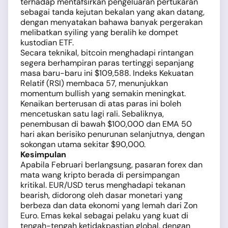
terhadap mentafsirkan pengeluaran pertukaran
sebagai tanda kejutan bekalan yang akan datang,
dengan menyatakan bahawa banyak pergerakan
melibatkan syiling yang beralih ke dompet
kustodian ETF.
Secara teknikal, bitcoin menghadapi rintangan
segera berhampiran paras tertinggi sepanjang
masa baru-baru ini $109,588. Indeks Kekuatan
Relatif (RSI) membaca 57, menunjukkan
momentum bullish yang semakin meningkat.
Kenaikan berterusan di atas paras ini boleh
mencetuskan satu lagi rali. Sebaliknya,
penembusan di bawah $100,000 dan EMA 50
hari akan berisiko penurunan selanjutnya, dengan
sokongan utama sekitar $90,000.
Kesimpulan
Apabila Februari berlangsung, pasaran forex dan
mata wang kripto berada di persimpangan
kritikal. EUR/USD terus menghadapi tekanan
bearish, didorong oleh dasar monetari yang
berbeza dan data ekonomi yang lemah dari Zon
Euro. Emas kekal sebagai pelaku yang kuat di
tengah-tengah ketidakpastian global, dengan