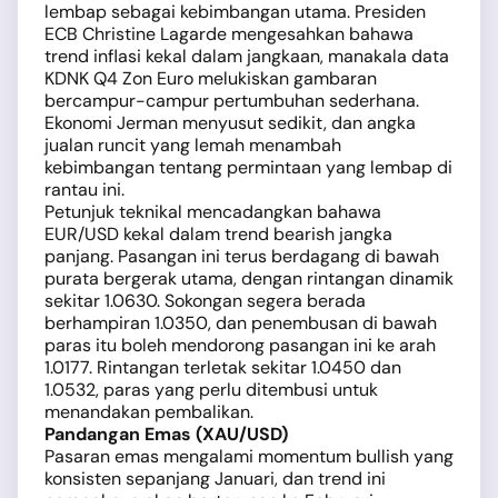
lembap sebagai kebimbangan utama. Presiden
ECB Christine Lagarde mengesahkan bahawa
trend inflasi kekal dalam jangkaan, manakala data
KDNK Q4 Zon Euro melukiskan gambaran
bercampur-campur pertumbuhan sederhana.
Ekonomi Jerman menyusut sedikit, dan angka
jualan runcit yang lemah menambah
kebimbangan tentang permintaan yang lembap di
rantau ini.
Petunjuk teknikal mencadangkan bahawa
EUR/USD kekal dalam trend bearish jangka
panjang. Pasangan ini terus berdagang di bawah
purata bergerak utama, dengan rintangan dinamik
sekitar 1.0630. Sokongan segera berada
berhampiran 1.0350, dan penembusan di bawah
paras itu boleh mendorong pasangan ini ke arah
1.0177. Rintangan terletak sekitar 1.0450 dan
1.0532, paras yang perlu ditembusi untuk
menandakan pembalikan.
Pandangan Emas (XAU/USD)
Pasaran emas mengalami momentum bullish yang
konsisten sepanjang Januari, dan trend ini