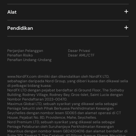
Alat
Pendidikan
Perjanjian Pelanggan
Dasar Privasi
Penafian Risiko
Dasar AML/CTF
Penafian Undang-Undang
www.NordFX.com dimiliki dan dikendalikan oleh NordFX LTD,
sebahagian daripada Nord Group, yang diberi kuasa dan dikawal selia
di pelbagai bidang kuasa:
NordFX LTD dengan pejabat berdaftar di Ground Floor, The Sotheby
Building, Rodney Village, Rodney Bay, Gros-Islet, Saint Lucia dengan
Nombor Pendaftaran 2023-00470.
Maximus Global LTD, sebuah syarikat yang dikawal selia sebagai
Peniaga Sekuriti oleh Pihak Berkuasa Perkhidmatan Kewangan
Seychelles dengan nombor lesen SD065 dan alamat operasi di CT
House, Pejabat No. 8D, Providence, Mahe, Seychelles.
Nord Premium LTD, sebuah syarikat yang dikawal selia sebagai
Peniaga Pelaburan oleh Suruhanjaya Perkhidmatan Kewangan
Mauritius dengan nombor lesen GB24204016 dan alamat berdaftar di
Suite 201, Tingkat 2, The Catalyst, 40 Silicon Avenue, Ebene, Mauritius.