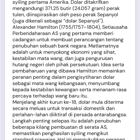
syiling pertama Amerika. Dolar ditakrifkan
mengandungi 371.25 butir (24.057 gram) perak
tulen, diinspirasikan oleh peso perak Sepanyol
(juga dikenali sebagai “dolar Sepanyol").
Alexander Hamilton (1755/1757–1804), Setiausaha
Perbendaharaan AS yang pertama memberi
cadangan untuk membuat perancangan tentang
penubuhan sebuah bank negara. Matlamatnya
adalah untuk menyokong ekonomi yang sihat,
kestabilan mata wang, dan juga pengurusan
hutang negeri oleh pihak persekutuan. Idea serta
pembaharuan yang dibawa Hamilton memainkan
peranan penting dalam pengisytiharan dolar
sebagai mata wang kebangsaan, menyumbang
kepada kestabilan kewangan serta menanam rasa
percaya terhadap wang baru itu.
Menjelang akhir kurun ke-18, dolar mula diterima
secara meluas untuk transaksi domestik dan
perlahan-lahan diiktiraf di persada antarabangsa.
Langkah penting selepas itu adalah penubuhan
beberapa kilang pembuatan di serata AS,
memastikan penghasilan syiling mengikut
standard piawaian. Hal ini mengukuhkan peranan