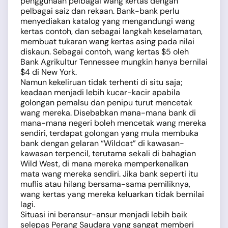
penggunaan pelbagai wang kertas dengan
pelbagai saiz dan rekaan. Bank-bank perlu
menyediakan katalog yang mengandungi wang
kertas contoh, dan sebagai langkah keselamatan,
membuat tukaran wang kertas asing pada nilai
diskaun. Sebagai contoh, wang kertas $5 oleh
Bank Agrikultur Tennessee mungkin hanya bernilai
$4 di New York.
Namun kekeliruan tidak terhenti di situ saja;
keadaan menjadi lebih kucar-kacir apabila
golongan pemalsu dan penipu turut mencetak
wang mereka. Disebabkan mana-mana bank di
mana-mana negeri boleh mencetak wang mereka
sendiri, terdapat golongan yang mula membuka
bank dengan gelaran “Wildcat” di kawasan-
kawasan terpencil, terutama sekali di bahagian
Wild West, di mana mereka memperkenalkan
mata wang mereka sendiri. Jika bank seperti itu
muflis atau hilang bersama-sama pemiliknya,
wang kertas yang mereka keluarkan tidak bernilai
lagi.
Situasi ini beransur-ansur menjadi lebih baik
selepas Perang Saudara yang sangat memberi