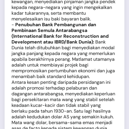
kewangan, menyediakan pinjaman jangka pendek
kepada negara-negara yang ingin mengekalkan
kadar tukarannya, serta membantu
menyelesaikan isu baki bayaran balik.
-
Penubuhan Bank Pembangunan dan
Pembinaan Semula Antarabangsa
(International Bank for Reconstruction and
Development atau IBRD/Bank Dunia):
Bank
Dunia telah ditubuhkan bagi menyediakan modal
jangka panjang kepada negara yang memerlukan
apabila berakhirnya perang. Matlamat utamanya
adalah untuk membiayai projek bagi
mempromosikan pertumbuhan ekonomi dan juga
menambah baik standard kehidupan.
Antara kesan penting daripada persidangan ini
adalah promosi terhadap pelaburan dan
dagangan antarabangsa, menyediakan keperluan
bagi persekitaran mata wang yang stabil setelah
keadaan kucar-kacir dan tidak stabil yang
berlaku pada tahun 1930-an. Satu lagi hasilnya
adalah kedudukan dolar AS yang semakin kukuh.
Mata wang dolar, bersama-sama emas menjadi
asas de facto kepada sistem kewangan dunia,