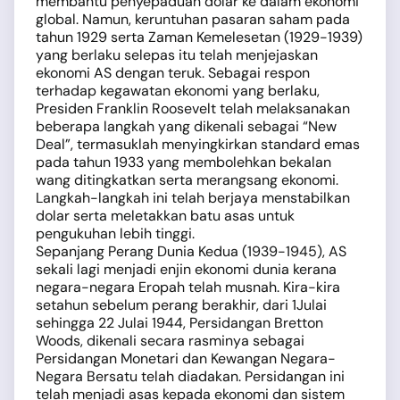
membantu penyepaduan dolar ke dalam ekonomi
global. Namun, keruntuhan pasaran saham pada
tahun 1929 serta Zaman Kemelesetan (1929-1939)
yang berlaku selepas itu telah menjejaskan
ekonomi AS dengan teruk. Sebagai respon
terhadap kegawatan ekonomi yang berlaku,
Presiden Franklin Roosevelt telah melaksanakan
beberapa langkah yang dikenali sebagai “New
Deal”, termasuklah menyingkirkan standard emas
pada tahun 1933 yang membolehkan bekalan
wang ditingkatkan serta merangsang ekonomi.
Langkah-langkah ini telah berjaya menstabilkan
dolar serta meletakkan batu asas untuk
pengukuhan lebih tinggi.
Sepanjang Perang Dunia Kedua (1939-1945), AS
sekali lagi menjadi enjin ekonomi dunia kerana
negara-negara Eropah telah musnah. Kira-kira
setahun sebelum perang berakhir, dari 1Julai
sehingga 22 Julai 1944, Persidangan Bretton
Woods, dikenali secara rasminya sebagai
Persidangan Monetari dan Kewangan Negara-
Negara Bersatu telah diadakan. Persidangan ini
telah menjadi asas kepada ekonomi dan sistem