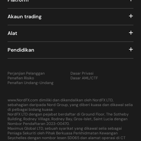
Akaun trading
Alat
Pendidikan
Perjanjian Pelanggan
Dasar Privasi
Penafian Risiko
Dasar AML/CTF
Penafian Undang-Undang
www.NordFX.com dimiliki dan dikendalikan oleh NordFX LTD,
sebahagian daripada Nord Group, yang diberi kuasa dan dikawal selia
di pelbagai bidang kuasa:
NordFX LTD dengan pejabat berdaftar di Ground Floor, The Sotheby
Building, Rodney Village, Rodney Bay, Gros-Islet, Saint Lucia dengan
Nombor Pendaftaran 2023-00470.
Maximus Global LTD, sebuah syarikat yang dikawal selia sebagai
Peniaga Sekuriti oleh Pihak Berkuasa Perkhidmatan Kewangan
Seychelles dengan nombor lesen SD065 dan alamat operasi di CT