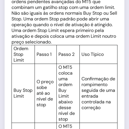
ordens pendentes avançadas do MT5 que
combinam um gatilho stop com uma ordem limit.
Não são iguais às ordens normais Buy Stop ou Sell
Stop. Uma ordem Stop padrão pode abrir uma
operação quando o nível de ativação é atingido.
Uma ordem Stop Limit espera primeiro pela
ativação e depois coloca uma ordem Limit noutro
preço selecionado.
Ordem
Stop
Passo 1
Passo 2
Uso Típico
Limit
O MT5
coloca
uma
Confirmação de
O preço
ordem
rompimento
sobe
Buy Stop
Buy
seguida de uma
até ao
Limit
Limit
entrada
nível de
abaixo
controlada na
stop
desse
correção
nível de
stop
O MT5