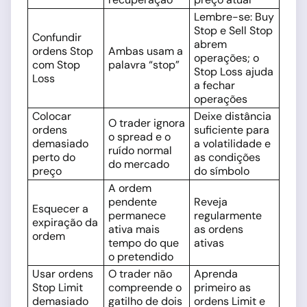
Lembre-se: Buy
Stop e Sell Stop
Confundir
abrem
ordens Stop
Ambas usam a
operações; o
com Stop
palavra “stop”
Stop Loss ajuda
Loss
a fechar
operações
Colocar
Deixe distância
O trader ignora
ordens
suficiente para
o spread e o
demasiado
a volatilidade e
ruído normal
perto do
as condições
do mercado
preço
do símbolo
A ordem
pendente
Reveja
Esquecer a
permanece
regularmente
expiração da
ativa mais
as ordens
ordem
tempo do que
ativas
o pretendido
Usar ordens
O trader não
Aprenda
Stop Limit
compreende o
primeiro as
demasiado
gatilho de dois
ordens Limit e