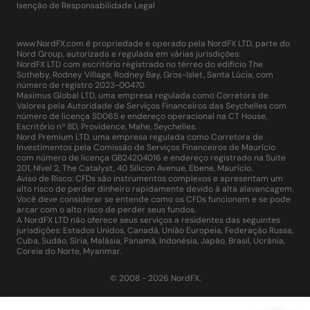
Isenção de Responsabilidade Legal
www.NordFX.com é propriedade e operado pela NordFX LTD, parte do
Nord Group, autorizada e regulada em várias jurisdições:
NordFX LTD com escritório registrado no térreo do edifício The
Sotheby, Rodney Village, Rodney Bay, Gros-Islet, Santa Lúcia, com
número de registro 2023-00470.
Maximus Global LTD, uma empresa regulada como Corretora de
Valores pela Autoridade de Serviços Financeiros das Seychelles com
número de licença SD065 e endereço operacional na CT House,
Escritório nº 8D, Providence, Mahe, Seychelles.
Nord Premium LTD, uma empresa regulada como Corretora de
Investimentos pela Comissão de Serviços Financeiros de Maurício
com número de licença GB24204016 e endereço registrado na Suite
201, Nível 2, The Catalyst, 40 Silicon Avenue, Ebene, Maurício.
Aviso de Risco: CFDs são instrumentos complexos e apresentam um
alto risco de perder dinheiro rapidamente devido à alta alavancagem.
Você deve considerar se entende como os CFDs funcionam e se pode
arcar com o alto risco de perder seus fundos.
A NordFX LTD não oferece seus serviços a residentes das seguintes
jurisdições: Estados Unidos, Canadá, União Europeia, Federação Russa,
Cuba, Sudão, Síria, Malásia, Panamá, Indonésia, Japão, Brasil, Ucrânia,
Coreia do Norte, Myanmar.
© 2008 - 2026 NordFX.