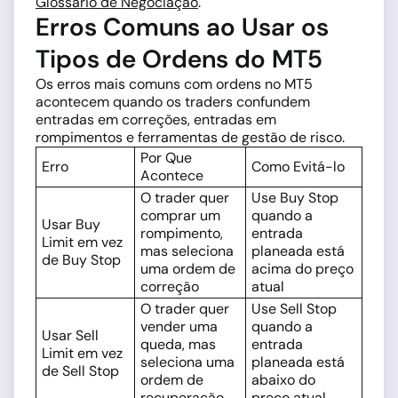
Glossário de Negociação
.
Erros Comuns ao Usar os
Tipos de Ordens do MT5
Os erros mais comuns com ordens no MT5
acontecem quando os traders confundem
entradas em correções, entradas em
rompimentos e ferramentas de gestão de risco.
Por Que
Erro
Como Evitá-lo
Acontece
O trader quer
Use Buy Stop
comprar um
quando a
Usar Buy
rompimento,
entrada
Limit em vez
mas seleciona
planeada está
de Buy Stop
uma ordem de
acima do preço
correção
atual
O trader quer
Use Sell Stop
vender uma
quando a
Usar Sell
queda, mas
entrada
Limit em vez
seleciona uma
planeada está
de Sell Stop
ordem de
abaixo do
recuperação
preço atual