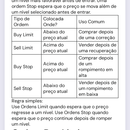
um nível mais favorável antes de entrar. Uma
ordem Stop espera que o preço se mova além de
um nível selecionado antes de entrar.
Tipo de
Colocada
Uso Comum
Ordem
Onde?
Abaixo do
Comprar depois
Buy Limit
preço atual
de uma correção
Acima do
Vender depois de
Sell Limit
preço atual
uma recuperação
Comprar depois
Acima do
de um
Buy Stop
preço atual
rompimento em
alta
Vender depois de
Abaixo do
Sell Stop
um rompimento
preço atual
em baixa
Regra simples:
Use Ordens Limit quando espera que o preço
regresse a um nível. Use Ordens Stop quando
espera que o preço continue depois de romper
um nível.