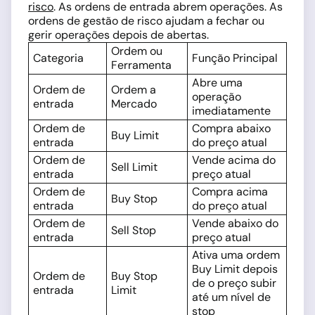
risco
. As ordens de entrada abrem operações. As
ordens de gestão de risco ajudam a fechar ou
gerir operações depois de abertas.
Ordem ou
Categoria
Função Principal
Ferramenta
Abre uma
Ordem de
Ordem a
operação
entrada
Mercado
imediatamente
Ordem de
Compra abaixo
Buy Limit
entrada
do preço atual
Ordem de
Vende acima do
Sell Limit
entrada
preço atual
Ordem de
Compra acima
Buy Stop
entrada
do preço atual
Ordem de
Vende abaixo do
Sell Stop
entrada
preço atual
Ativa uma ordem
Buy Limit depois
Ordem de
Buy Stop
de o preço subir
entrada
Limit
até um nível de
stop