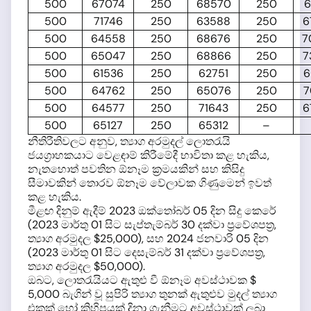
500
67074
250
68570
250
6
500
71746
250
63588
250
6
500
64558
250
68676
250
7
500
65047
250
68866
250
7
500
61536
250
62751
250
6
500
64762
250
65076
250
7
500
64577
250
71643
250
6
500
65127
250
65312
–
නීතිරීතිවලට අනුව, ත්‍යාග අරමුදල් ලොතරැයි
ජයග්‍රාහකයාට වෙළඳාම් කිරීමේදී භාවිතා කළ හැකිය,
නැතහොත් පවතින ඕනෑම ක්‍රමයකින් සහ කිසිදු
සීමාවකින් තොරව ඕනෑම වේලාවක ගිණුමෙන් ඉවත්
කළ හැකිය.
මීළඟ දිනුම් ඇදීම් 2023 ඔක්තෝබර් 05 දින සිදු කෙරේ
(2023 මාර්තු 01 සිට සැප්තැම්බර් 30 දක්වා ප්‍රවේශපත්‍ර,
ත්‍යාග අරමුදල $25,000), සහ 2024 ජනවාරි 05 දින
(2023 මාර්තු 01 සිට දෙසැම්බර් 31 දක්වා ප්‍රවේශපත්‍ර,
ත්‍යාග අරමුදල $50,000).
ඔබට, ලොතරැයියට ඇතුළු වී ඕනෑම අවස්ථාවක $
5,000 බැගින් වූ සුපිරි ත්‍යාග තුනක් ඇතුළුව මුදල් ත්‍යාග
එකක් හෝ කිහිපයක් දිනා ගැනීමට අවස්ථාවක් ලබා