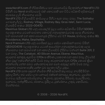
www.NordFX.com හි හිමිකාරීත්වය සහ මෙහෙයවීම සිදු කරන්නේ NordFX LTD
විසිනි. එය Nord කණ්ඩායමේ එක් කොටසකි සහ විවිධ අධිකාරි භූමිකාවලදී
අවසරය ලැබී නියාමනය වෙයි:
NordFX LTD හි ලියාපදිංචි කාර්යාලය පිහිටා ඇත: පහල මහල, The Sotheby
ගොඩනැගිල්ල, Rodney Village, Rodney Bay, Gros-Islet, Saint Lucia.
ලියාපදිංචි අංකය: 2023-00470.
Maximus Global LTD යනු සෙෂෙල්ස් මූල්‍ය සේවා අධිකාරිය විසින් SD065
බලපත්‍ර අංකය යටතේ සාමාන්‍ය කොටස් ගනුදෙනුකරුවෙකු ලෙස නියාමනය
වන සමාගමක් වන අතර මෙහෙයුම් ලිපිනය වේ: CT House, කාර්යාල අංකය 8D,
Providence, Mahe, Seychelles.
Nord Premium LTD යනු මොරිෂස් මූල්‍ය සේවා කොමිෂන් සභාව විසින්
GB24204016 බලපත්‍ර අංකය යටතේ ආයෝජන ගනුදෙනුකරුවෙකු ලෙස
නියාමනය වන සමාගමක් වන අතර ලියාපදිංචි ලිපිනය වන්නේ: Suite 201, 2
වන මහල, The Catalyst, 40 Silicon Avenue, Ebene, Mauritius.
අවදානම් අනතුරු ඇඟවීම: CFDs සංකීර්ණ උපකරණ වන අතර ඉහළ ලීවරේජ්
නිසා මුදල් ඉක්මනින් අහිමි වීමේ ඉහළ අවදානමක් ඇත. CFDs කෙසේ ක්‍රියා
කරන්නේද යන්න ඔබට තේරෙනවාද සහ ඔබේ අරමුදල් අහිමි වීමේ ඉහළ
අවදානම භාරගත හැකිද යන්න ඔබ සලකා බලිය යුතුය.
NordFX LTD පහත සඳහන් නියමිත නීති අධිකාරී කලාපවල නවසිඳී සිටින
පුද්ගලයින්ට තම සේවා ලබා නොදේ: එක්සත් ජනපදය, කැනඩාව, යුරෝපා
සංගමය, රුසියානු සම්මේලනය, キයුබාව, සුඩානය, සිරියාව, මැලේසියාව,
පැනමාව, ඉන්දුනීසියාව, ජපානය, බ්‍රසීලය, යුක්රේනය, උතුරු කොරියාව,
මියන්මාරය.
© 2008 - 2026 NordFX.