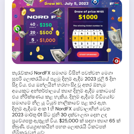
තැරැව්කාර NordFX සමාගම විසින් පවත්වන මෙගා
සුපරි ලොතරැයියේ පළමු දිනුම් ඇදීම 2023 ජූලි 5 දින
සිදු විය. එය ඔන්ලයින් හරහා සිදු වූ අතර ඕනෑම
අයෙකුට අන්තර්ජාලයේ ත්‍යාග දිනුම් ඇදීම කොටසේ
එය නිරීක්ෂණය කළ හැකිය. දිනුම් ඇදීමේ වීඩියෝව
සමාගමේ නිල යූ ටියුබ් නාලිකාවේ පළ කර ඇත.
දිනුම් ඇදීමේ අංක 1 හි NordFX සේවාලාභීන් වෙත
2023 මාර්තු 01 සිට ජූනි 30 දක්වා ලබා දෙන ලද
ප්‍රවේශපත්‍ර ඇතුළත් විය. $25,000 ක් සඳහා ත්‍යාග 65 ක්
තිබුණි. ජයග්‍රාහකයින් පහත ලොතරැයි ටිකට්පත්
හිමිකරුවන් වේ: