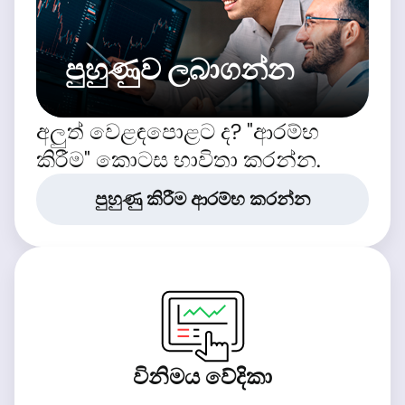
පුහුණුව ලබාගන්න
අලුත් වෙළඳපොළට ද? "ආරම්භ
කිරීම" කොටස භාවිතා කරන්න.
පුහුණු කිරීම ආරම්භ කරන්න
විනිමය වේදිකා