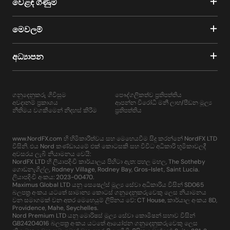
වෙළඳ ගිණුම්
මෙවලම්
අධ්‍යාපන
ගනුදෙනුකරු ගිවිසුම
පෞද්ගලිකත්ව ප්‍රතිපත්තිය
අවදානම් ප්‍රකාශය
ආපන්න විරෝධී මනී ලාභ/පීඩන මූල්‍ය
නීතිමය වගකීමෙන් නිදහස් කිරීම
ප්‍රතිපත්තිය
www.NordFX.com හි හිමිකාරීත්වය සහ මෙහෙයවීම සිදු කරන්නේ NordFX LTD
විසිනි. එය Nord කණ්ඩායමේ එක් කොටසකි සහ විවිධ අධිකාරි භූමිකාවලදී
අවසරය ලැබී නියාමනය වෙයි:
NordFX LTD හි ලියාපදිංචි කාර්යාලය පිහිටා ඇත: පහල මහල, The Sotheby
ගොඩනැගිල්ල, Rodney Village, Rodney Bay, Gros-Islet, Saint Lucia.
ලියාපදිංචි අංකය: 2023-00470.
Maximus Global LTD යනු සෙෂෙල්ස් මූල්‍ය සේවා අධිකාරිය විසින් SD065
බලපත්‍ර අංකය යටතේ සාමාන්‍ය කොටස් ගනුදෙනුකරුවෙකු ලෙස නියාමනය
වන සමාගමක් වන අතර මෙහෙයුම් ලිපිනය වේ: CT House, කාර්යාල අංකය 8D,
Providence, Mahe, Seychelles.
Nord Premium LTD යනු මොරිෂස් මූල්‍ය සේවා කොමිෂන් සභාව විසින්
GB24204016 බලපත්‍ර අංකය යටතේ ආයෝජන ගනුදෙනුකරුවෙකු ලෙස