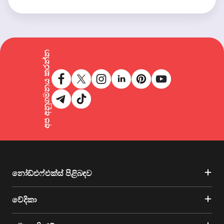
අප අනුගමනය කරන්න
නෝඩ්එෆ්එක්ස් පිළිබඳව
වේදිකා