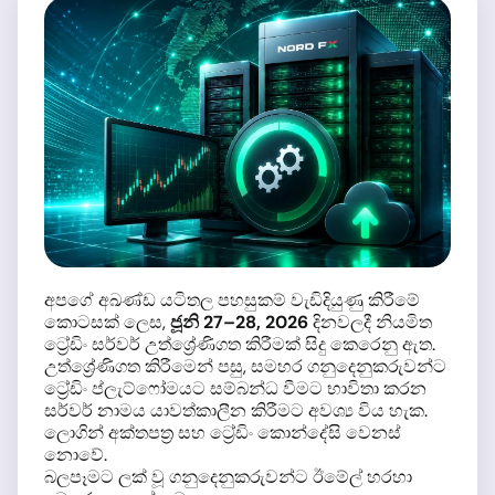
අපගේ අඛණ්ඩ යටිතල පහසුකම් වැඩිදියුණු කිරීමේ
කොටසක් ලෙස,
ජූනි 27–28, 2026
දිනවලදී නියමිත
ට්‍රේඩිං සර්වර් උත්ශ්‍රේණිගත කිරීමක් සිදු කෙරෙනු ඇත.
උත්ශ්‍රේණිගත කිරීමෙන් පසු, සමහර ගනුදෙනුකරුවන්ට
ට්‍රේඩිං ප්ලැට්ෆෝමයට සම්බන්ධ වීමට භාවිතා කරන
සර්වර් නාමය යාවත්කාලීන කිරීමට අවශ්‍ය විය හැක.
ලොගින් අක්තපත්‍ර සහ ට්‍රේඩිං කොන්දේසි වෙනස්
නොවේ.
බලපෑමට ලක් වූ ගනුදෙනුකරුවන්ට ඊමේල් හරහා