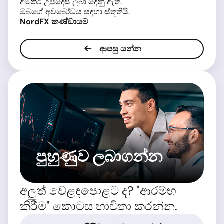
අමතර උපදෙස් ලබා දෙනු ඇත.
ඔබගේ අවබෝධය සඳහා ස්තූතියි.
NordFX කණ්ඩායම
ආපසු යන්න
පුහුණුව ලබාගන්න
අලුත් වෙළඳපොළට ද? "ආරම්භ
කිරීම" කොටස භාවිතා කරන්න.