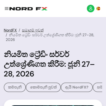
NordFX
සමාගම් පුවත්
නියමිත ට්‍රේඩිං සර්වර් උත්ශ්‍රේණිගත කිරීම: ජූනි 27–28,
2026
නියමිත ට්‍රේඩිං සර්වර්
උත්ශ්‍රේණිගත කිරීම: ජූනි 27–
28, 2026
කම්පැනි
කොම්පැනි පුවත්
ඇයි NordFX?
සම්ම