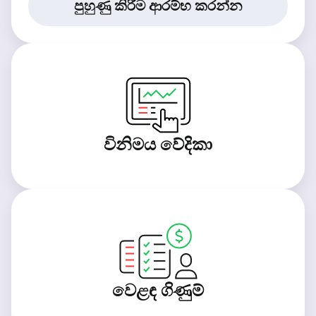
පුහුණු කිරීම ආරම්භ කරන්න
විනිමය වේදිකා
වෙළඳ ගිණුම්