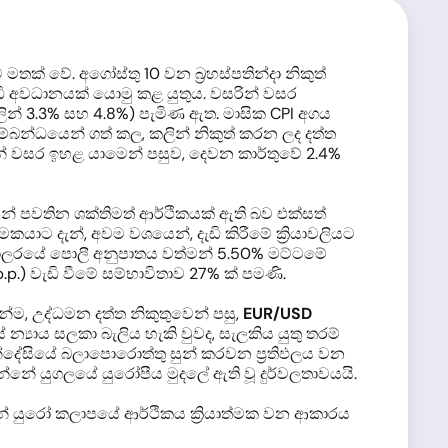
ක් වේ. අගෝස්තු 10 වන බ්‍රහස්පතින්දා නිකුත්
ඩි අවධානයක් යොමු කළ යුතුය. වසරින් වසර
ින් 3.3% සහ 4.8%) පැමිණ ඇත. මාසික CPI අගය
්බන්ධයෙන් ගත් කල, කලින් නිකුත් කරන ලද දත්ත
න් වසර ඉහළ යාමෙන් පසුව, දෙවන කාර්තුවේ 2.4%
ින් පවතින ශක්තිමත් ආර්ථිකයක් ඇති බව එක්සත්
ාට දැන්, අවම වශයෙන්, දැඩි කිරීමේ ක්‍රියාවලියට
දී ඩොලරයේ පොලී අනුපාතය වත්මන් 5.50% මට්ටමේ
.) වැඩි වීමේ සම්භාවිතාව 27% ක් පමණි.
න්ම, උද්ධමන දත්ත නිකුතුවෙන් පසු,
EUR/USD
න්‍යාය සලකා බැලිය හැකි වුවද, සැලකිය යුතු තරම්
්දේසියේ බලාපොරොත්තු සුන් කරවන ප්‍රතිඵලය වන
්නේ යුගලයේ යුරෝපීය මුදලේ ඇති වූ දුර්වලතාවයයි.
 මගින් යුරෝ කලාපයේ ආර්ථිකය ක්‍රියාත්මක වන ආකාරය