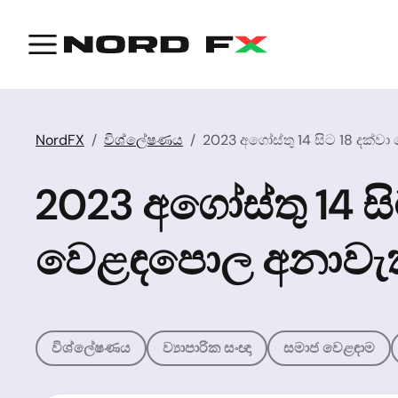
NordFX
විශ්ලේෂණය
2023 අගෝස්තු 14 සිට 18 දක්වා
2023 අගෝස්තු 14 සිට
වෙළඳපොල අනාවැ
විශ්ලේෂණය
ව්‍යාපාරික සංඥා
සමාජ වෙළඳාම