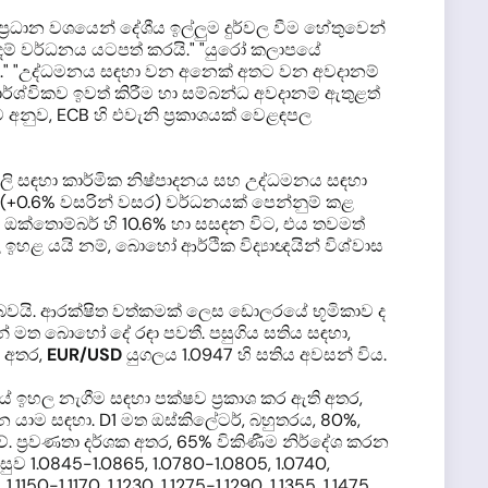
‍රධාන වශයෙන් දේශීය ඉල්ලුම දුර්වල වීම හේතුවෙන්
යදම් වර්ධනය යටපත් කරයි." "යුරෝ කලාපයේ
බේ." "උද්ධමනය සඳහා වන අනෙක් අතට වන අවදානම්
ර්ශ්විකව ඉවත් කිරීම හා සම්බන්ධ අවදානම් ඇතුළත්
අනුව, ECB හි එවැනි ප්‍රකාශයක් වෙළඳපල
ූලි සඳහා කාර්මික නිෂ්පාදනය සහ උද්ධමනය සඳහා
 (+0.6% වසරින් වසර) වර්ධනයක් පෙන්නුම් කළ
 ඔක්තොම්බර් හි 10.6% හා සසඳන විට, එය තවමත්
 ඉහළ යයි නම්, බොහෝ ආර්ථික විද්‍යාඥයින් විශ්වාස
 බවයි. ආරක්ෂිත වත්කමක් ලෙස ඩොලරයේ භූමිකාව ද
් මත බොහෝ දේ රඳා පවතී. පසුගිය සතිය සඳහා,
ළ අතර,
EUR/USD
යුගලය 1.0947 හි සතිය අවසන් විය.
 ඉහල නැගීම සඳහා පක්ෂව ප්‍රකාශ කර ඇති අතර,
 යාම සඳහා. D1 මත ඔස්කිලේටර්, බහුතරය, 80%,
. ප්‍රවණතා දර්ශක අතර, 65% විකිණීම නිර්දේශ කරන
 1.0845-1.0865, 1.0780-1.0805, 1.0740,
50-1.1170, 1.1230, 1.1275-1.1290, 1.1355, 1.1475,