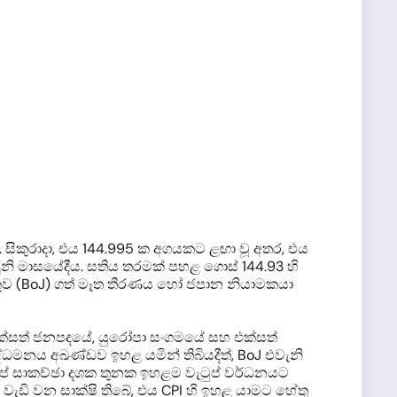
සිකුරාදා, එය 144.995 ක අගයකට ළඟා වූ අතර, එය
ි මාසයේදීය. සතිය තරමක් පහළ ගොස් 144.93 හි
 බැංකුව (BoJ) ගත් මෑත තීරණය හෝ ජපාන නියාමකයා
ක්සත් ජනපදයේ, යුරෝපා සංගමයේ සහ එක්සත්
උද්ධමනය අඛණ්ඩව ඉහළ යමින් තිබියදීත්, BoJ එවැනි
ුප් සාකච්ඡා දශක තුනක ඉහළම වැටුප් වර්ධනයට
ට වැඩි වන සාක්ෂි තිබේ, එය CPI හි ඉහළ යාමට හේතු