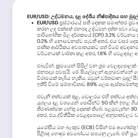
EUR/USD:
උද්ධමනය, දළ දේශීය නිෂ්පාදිතය සහ මුදල් 
EUR/USD
ප්‍රස්ථාරයේ සති දෙකක සමාන්තර ප්‍ර
කරන ලද එක්සත් ජනපද උද්ධමන දත්ත පවා වෙළඳු
පාරිභෝගික මිල දර්ශකයේ (CPI) 3.2% වර්ධනය 
0.2% හි නොවෙනස්ව පැවති අතර, එය වසර දෙකක 
ජාතික ආර්ථිකය අවපාතයකට පත් වීමේ අවදානම 
වර්ධනයක් වාර්තා කළ අතර, 1.8% හි වෙළඳපල අ
එබැවින්, ක්‍රමයෙන් සිසිල් වන ශ්‍රම වෙලඳපො
ජනපදය පවසයි. මේ සියල්ලෙන් ඇඟවෙන්නේ ෆෙඩරල්
විරාමයක් තැබිය හැකිය. ඔවුන් වර්තමාන මුදල්
ඉතිරි වීමේ සම්භාවිතාව 89% ලෙස ඇස්තමේන්තු 
එවැනි තත්වයක් තුළ, ඩොලරය එහි තත්වය අත්හැරී
යුගලය දළ වශයෙන් පොයින්ට් 50 කින් ඉහළ ගිය න
තීරණාත්මක හේතු දෙකක් තිබේ. පළමුවැන්න 30
අතර, එය ද්විතීයික වෙළඳපොලේ අනුපාතවලට වඩා
යුරෝපීය මහ බැංකුව (ECB) විසින් එම අගෝස්තු 1
පිළිබඳ හොඳම අවබෝධය සපයනු ලැබේ. එහි ප්‍