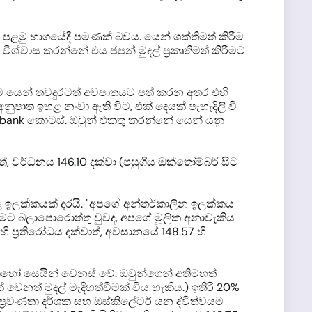
පළමු භාගයේදී පමණක් බවය. යෙන් ශක්තිමත් කිරීම
විශ්වාස කරන්නේ එය ජපන් මුදල් ප්‍රකෘතිමත් කිරීමට
කම යෙන් තවදුරටත් අවපාතයට පත් කරන අතර එහි
නුපාත ඉහළ නංවා ඇති විට, එක් දෙයක් පැහැදිලි වී
rzbank කොටස්. ඔවුන් එකතු කරන්නේ යෙන් යනු
, වර්ධනය 146.10 දක්වා (පසුගිය ඔක්තෝම්බර් සිට
හළ ඉලක්කයක් දරයි. "අපගේ අන්තර්කාලීන ඉලක්කය
වීමට බලාපොරොත්තු වුවද, අපගේ මූලික අනාවැකිය
්‍රතිරෝධය දක්වාත්, අවසානයේ 148.57 හි
ොහෝ සෙයින් වෙනස් වේ. ඔවුන්ගෙන් අතිමහත්
ෙනත් මුදල් මැදිහත්වීමක් විය හැකිය.) ඉතිරි 20%
 ප්‍රවණතා දර්ශක සහ ඔස්කිලේටර් යන ද්විත්වයම