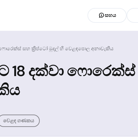
සහය
 ෆොරෙක්ස් සහ ක්‍රිප්ටෝ මුදල් හි වෙළඳපොල අනාවැකිය
 18 දක්වා ෆොරෙක්ස් සහ
කිය
වෙළඳ ගණකය