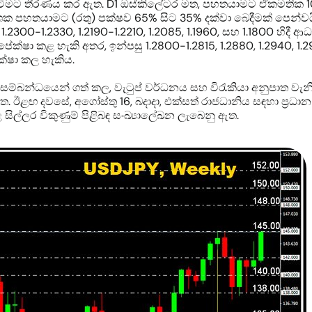
 සිටීමට තීරණය කර ඇත. D1 ඔස්කිලේටර මත, පහතයාමට ඒකමතික 1
දර්ශක පහතයාමට (රතු) පක්ෂව 65% සිට 35% දක්වා බෙදීමක් පෙන්ව
, 1.2300-1.2330, 1.2190-1.2210, 1.2085, 1.1960, සහ 1.1800 හ
්ෂා කළ හැකි අතර, ඉන්පසු 1.2800-1.2815, 1.2880, 1.2940, 1.29
ේක්ෂා කල හැකිය.
 සම්බන්ධයෙන් ගත් කල, වැටුප් වර්ධනය සහ විරැකියා අනුපාත වැන
ත. ඊළඟ දවසේ, අගෝස්තු 16, බදාදා, එක්සත් රාජධානිය සඳහා ප්‍රධ
සිල්ලර විකුණුම් පිළිබඳ සංඛ්‍යාලේඛන ලැබෙනු ඇත.