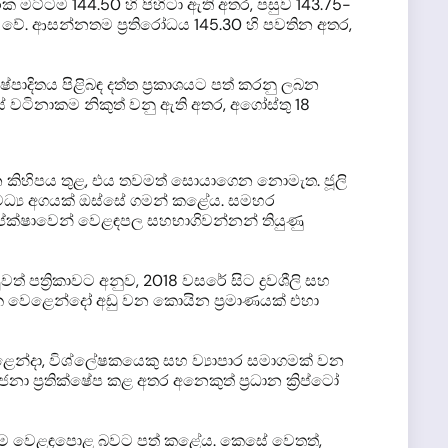
ට්ටම 144.50 හි පිහිටා ඇති අතර, පසුව 143.75-
37.50 වේ. ආසන්නතම ප්‍රතිරෝධය 145.30 හි පවතින අතර,
ෂ්පාදිතය පිළිබඳ දත්ත ප්‍රකාශයට පත් කරනු ලබන
 වටිනාකම නිකුත් වනු ඇති අතර, අගෝස්තු 18
ින කිහිපය තුළ, එය තවමත් සොයාගෙන නොමැත. ජූලි
ධ්‍ය අගයක් ඔස්සේ ගමන් කළේය. සමහර
අපේක්ෂාවෙන් වෙළඳපල සහභාගිවන්නන් තියුණු
් පත්‍රිකාවට අනුව, 2018 වසරේ සිට ද්‍රවශීලි සහ
්‍ෂක වෙළෙන්දෝ අඩු වන කොයින ප්‍රමාණයක් එහා
ෙළෙන්දා, විශ්ලේෂකයෙකු සහ ව්‍යාපාර සමාගමක් වන
නා ප්‍රතික්ෂේප කළ අතර අනෙකුත් ප්‍රධාන ක්‍රිප්ටෝ
ීර්ඝතම වෙළඳපොළ බවට පත් කළේය. කෙසේ වෙතත්,