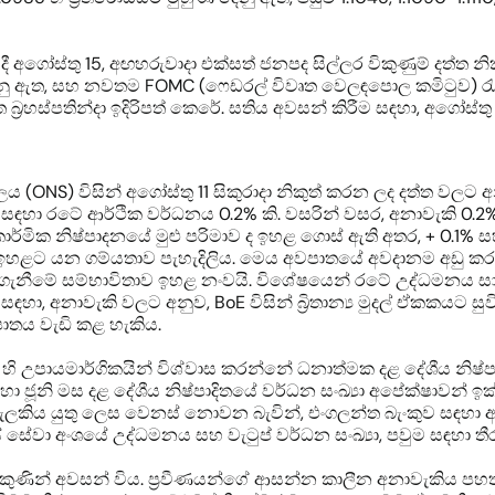
දී අගෝස්තු 15, අඟහරුවාදා එක්සත් ජනපද සිල්ලර විකුණුම් දත්ත නික
ි වනු ඇත, සහ නවතම FOMC (ෆෙඩරල් විවෘත වෙලඳපොල කමිටුව) ර
ත්ත බ්‍රහස්පතින්දා ඉදිරිපත් කෙරේ. සතිය අවසන් කිරීම සඳහා, අගෝස්
ය (ONS) විසින් අගෝස්තු 11 සිකුරාදා නිකුත් කරන ලද දත්ත වලට
සඳහා රටේ ආර්ථික වර්ධනය 0.2% කි. වසරින් වසර, අනාවැකි 0.2% 
කාර්මික නිෂ්පාදනයේ මුළු පරිමාව ද ඉහළ ගොස් ඇති අතර, + 0.1
, ඉහළට යන ගම්යතාව පැහැදිලිය. මෙය අවපාතයේ අවදානම අඩු ක
්වා ගැනීමේ සම්භාවිතාව ඉහළ නංවයි. විශේෂයෙන් රටේ උද්ධමනය 
හා, අනාවැකි වලට අනුව, BoE විසින් බ්‍රිතාන්‍ය මුදල් ඒකකයට සු
ුපාතය වැඩි කළ හැකිය.
 උපායමාර්ගිකයින් විශ්වාස කරන්නේ ධනාත්මක දළ දේශීය නිෂ්පාද
 ජූනි මස දළ දේශීය නිෂ්පාදිතයේ වර්ධන සංඛ්‍යා අපේක්ෂාවන්
සැලකිය යුතු ලෙස වෙනස් නොවන බැවින්, එංගලන්ත බැංකුව සඳහා ඇඟව
ේවා අංශයේ උද්ධමනය සහ වැටුප් වර්ධන සංඛ්‍යා, පවුම සඳහා ත
5 ලකුණින් අවසන් විය. ප්‍රවීණයන්ගේ ආසන්න කාලීන අනාවැකිය පහ