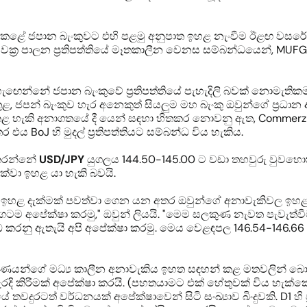
ළ කළේ ජපාන බැංකුවට එහි පළමු අනුපාත ඉහළ නැංවීම ඊළඟ වසරේ 
ාභ වක්‍ර පාලන ප්‍රතිපත්තියේ මෑතකාලීන වෙනස සම්බන්ධයෙන්, MUFG 
ැඟෙන්නේ ජපාන බැංකුවේ ප්‍රතිපත්තියේ පැහැදිලි බවක් නොමැති
 ජපන් බැංකුව හැර අනෙකුත් සියලුම මහ බැංකු ඔවුන්ගේ ප්‍රධාන අ
්ෂා කළ හැකි අනාගතයේ දී යෙන් සඳහා හිතකර නොවනු ඇත, Comme
ය BoJ හි මුදල් ප්‍රතිපත්තියට සම්බන්ධ විය හැකිය.
් කරන්නේ
USD/JPY
යුගලය 144.50-145.00 ට වඩා තහවුරු වුවහොත්
ක්වා ඉහළ යා හැකි බවයි.
ළිබඳ ඉහළ දැක්මක් පවත්වා ගෙන යන අතර ඔවුන්ගේ අනාවැකිවල ඉ
දිගටම අපේක්ෂා කරමු," ඔවුන් ලියයි. "මෙම සලකුණ නැවත පැවැත්
ු ඇතැයි අපි අපේක්ෂා කරමු. මෙය වෙළඳපල 146.54-146.66 හි ප
‍රවීණයන්ගේ මධ්‍ය කාලීන අනාවැකිය ඉහත සඳහන් කළ මතවලින් බ
ි කිරීමක් අපේක්ෂා කරයි. (පහතයාමට එක් හේතුවක් විය හැක්කේ ව
වදුරටත් වර්ධනයක් අපේක්ෂාවෙන් සිටි සංඛ්‍යාව බිංදුවකි. D1 හි