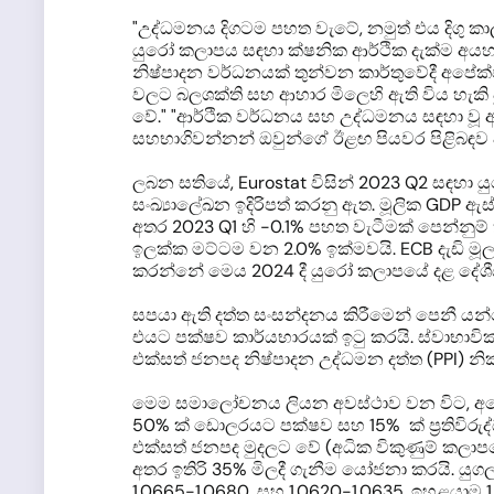
"උද්ධමනය දිගටම පහත වැටේ, නමුත් එය දිගු කා
යුරෝ කලාපය සඳහා ක්ෂනික ආර්ථික දැක්ම අයහප
නිෂ්පාදන වර්ධනයක් තුන්වන කාර්තුවේදී අප
වලට බලශක්ති සහ ආහාර මිලෙහි ඇති විය හැකි පු
වේ." "ආර්ථික වර්ධනය සහ උද්ධමනය සඳහා වූ අප
සහභාගිවන්නන් ඔවුන්ගේ ඊළඟ පියවර පිළිබඳව 
ලබන සතියේ, Eurostat විසින් 2023 Q2 සඳහා 
සංඛ්‍යාලේඛන ඉදිරිපත් කරනු ඇත. මූලික GDP 
අතර 2023 Q1 හි -0.1% පහත වැටීමක් පෙන්නුම
ඉලක්ක මට්ටම වන 2.0% ඉක්මවයි. ECB දැඩි මූල්
කරන්නේ මෙය 2024 දී යුරෝ කලාපයේ දළ දේශීය
සපයා ඇති දත්ත සංසන්දනය කිරීමෙන් පෙනී යන
එයට පක්ෂව කාර්යභාරයක් ඉටු කරයි. ස්වාභාවි
එක්සත් ජනපද නිෂ්පාදන උද්ධමන දත්ත (PPI) නි
මෙම සමාලෝචනය ලියන අවස්ථාව වන විට, අගෝස්
50% ක් ඩොලරයට පක්ෂව සහ 15% ක් ප්‍රතිවිරු
එක්සත් ජනපද මුදලට වේ (අධික විකුණුම් කලාප
අතර ඉතිරි 35% මිලදී ගැනීම යෝජනා කරයි. යුග
1.0665-1.0680, සහ 1.0620-1.0635. ඉහළයාම 1.0985