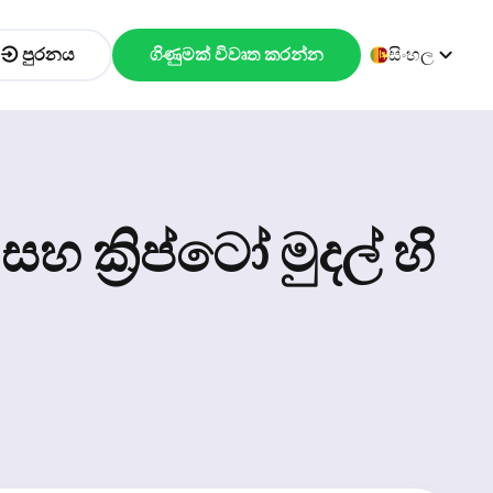
පුරනය
ගිණුමක් විවෘත කරන්න
සිංහල
 ක්‍රිප්ටෝ මුදල් හි