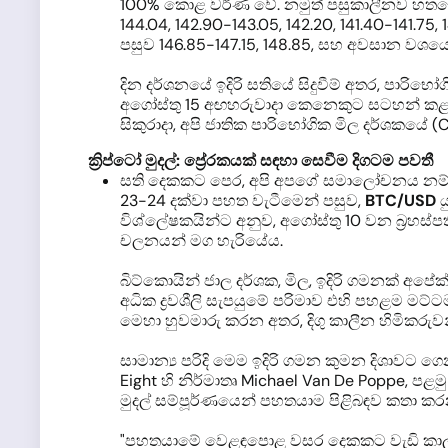
100% කොළ වර්ණ වේ. නමුත් පසුකාලීනව හතරෙන
144.04, 142.90-143.05, 142.20, 141.40-141.75
පසුව 146.85-147.15, 148.85, සහ අවසාන වශයෙ
දින දර්ශනයේ ඉදිරි සතියේ සිදුවීම් අතර, පාරිභ
අගෝස්තු 15 අඟහරුවාදා කෙනෙකුට සටහන් කළ හැ
සිකුරාදා, අපි ජාතික පාරිභෝගික මිල දර්ශකයේ (
ක්‍රිප්ටෝ මුදල්: ප්‍රේරකයක් සඳහා සෙවීම දිගටම පවතී
සති දෙකකට පෙර, අපි අපගේ සමාලෝචනය නම් කළේ
23-24 දක්වා පහත වැටීමෙන් පසුව,
BTC/USD
ය
විශ්ලේෂකයින්ට අනුව, අගෝස්තු 10 වන බ්‍රහස
චලනයන් මග හැරියේය.
බිට්කොයින් ජාල දර්ශක, මිල, ඉදිරි ගමනක් අපේක්
අධික ද්‍රවශීලි සැපයුමේ පරිමාව එහි පහළම මට
මෙහා හුවමාරු කරන අතර, දිගු කාලීන හිමිකරුව
සාමාන්‍ය පරිදි මෙම ඉදිරි ගමන කුමන දිශාවට 
Eight හි නිර්මාතෘ Michael Van De Poppe, පළමු 
මුදල් සම්පූර්ණයෙන් පහතයාම පිළිබඳව කතා ක
"පහතයාමේ වෙළඳපොළ වසර දෙකකට වැඩි කාලයක් 