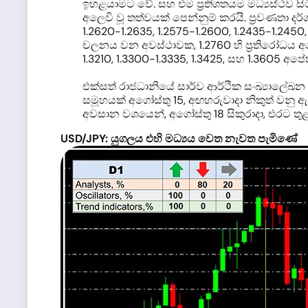
ඉහළයාමට වේ. සහ එම ප්‍රතිශතයම මධ්‍යස්ථව
අලෙවි වූ තත්වයක් පෙන්නුම් කරයි. ප්‍රවණතා 
1.2620-1.2635, 1.2575-1.2600, 1.2435-1.2450
චලනය වන අවස්ථාවක, 1.2760 හි ප්‍රතිරෝධය අපේක
1.3210, 1.3300-1.3335, 1.3425, සහ 1.3605 අප
එක්සත් රාජධානියේ සාර්ව ආර්ථික සංඛ්‍යාලේඛන
සමූහයක් අගෝස්තු 15, අඟහරුවාදා නිකුත් වනු ඇ
අවසාන වශයෙන්, අගෝස්තු 18 සිකුරාදා, එරට තුළ 
USD/JPY:
යුගලය එහි මධ්‍යය වෙත නැවත පැමිණේ