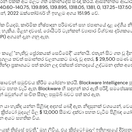
් එකක් අධි මිලට ගත් කොන්දේසි සංඥා කරයි. ආසන්නතම ආධාරක ම
, 140.60-140.75, 139.895, 139.895, 1318.05, 1381, 0, 137.25-1
න්, 2022 ඔක්තෝම්බර් හි ඉහළම අගය 151.95 වේ.
ෝගික වියදම්, කාර්මික නිෂ්පාදන පරිමාවන් සහ ජපානයේ දළ දේශීය නි
කිය. මීළඟ දවසේ, රොයිටර් ටැන්කන් ව්‍යාපාර විශ්වාස දර්ශකයේ
CPI) අගයන් දැන ගනු ඇත.
 "නැතිවූ ප්‍රේරකයක් සෙවීමේදී" යන්නයි. එතැන් සිට ගත වූ ද
ුගලය තවත් සමාන්තර චලනයකට මාරු වූ අතර, $ 29,500 පමණ ම
්පතින්දා ප්‍රකාශයට පත් කරන ලද එක්සත් ජනපදයේ උද්ධමන දත්ත 
ෂාවෙන් සමුච්චය කිරීම යෝජනා කරයි. Blockware Intelligence පුවත
්ටමට පහත වැටී ඇත. Blockware හි සඳහන් කර ඇති පරිදි, සමපේක
න් ඔවුන්ගේ සංචිත සීතල පසුම්බි බවට පත් කර ඇත.
ගෙන යා හැකිද යන්න පිළිබඳ අදහස් බෙදී ඇත. නිදසුනක් වශයෙන්, ව
ක්‍රිප්ටෝ මුදලේ මිල $ 12,000 සීමාව දක්වා පහත වැටීම පිළිබඳ යෝජ
රන අයට සහතික විය.
තිස්සේ පවතී," ඔහු ලිවීය, එය ක්‍රිප්ටෝ මුදල් ඉතිහාසයේ ද