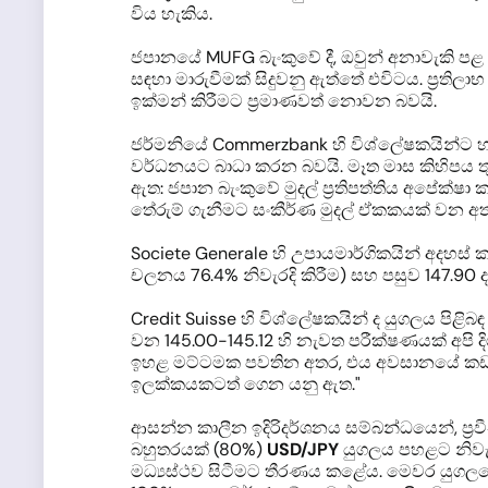
විය හැකිය.
ජපානයේ MUFG බැංකුවේ දී, ඔවුන් අනාවැකි ප
සඳහා මාරුවීමක් සිදුවනු ඇත්තේ එවිටය. ප්‍රතිල
ඉක්මන් කිරීමට ප්‍රමාණවත් නොවන බවයි.
ජර්මනියේ Commerzbank හි විශ්ලේෂකයින්ට හ
වර්ධනයට බාධා කරන බවයි. මෑත මාස කිහිපය තුළ,
ඇත: ජපාන බැංකුවේ මුදල් ප්‍රතිපත්තිය අපේක
තේරුම් ගැනීමට සංකීර්ණ මුදල් ඒකකයක් වන අතර එ
Societe Generale හි උපායමාර්ගිකයින් අදහස
චලනය 76.4% නිවැරදි කිරීම) සහ පසුව 147.90 ද
Credit Suisse හි විශ්ලේෂකයින් ද යුගලය පි
වන 145.00-145.12 හි නැවත පරීක්ෂණයක් අපි 
ඉහළ මට්ටමක පවතින අතර, එය අවසානයේ කඩ කරන
ඉලක්කයකටත් ගෙන යනු ඇත."
ආසන්න කාලීන ඉදිරිදර්ශනය සම්බන්ධයෙන්, ප්
බහුතරයක් (80%)
USD/JPY
යුගලය පහළට නිවැරද
මධ්‍යස්ථව සිටීමට තීරණය කළේය. මෙවර යුගලයේ ත