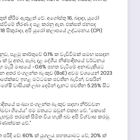
ුත් කිරීම ඇතුළත් වේ. අගෝස්තු 16, බදාදා, යුරෝ
ැස්වීමේ තීරණ ද පළ කරනු ඇත. එක්සත් ජනපද
තු 18 සිකුරාදා, අපි යුරෝ කලාපයේ උද්ධමනය (CPI)
 අනුව, පළමු කාර්තුවේ 0.1% ක වැඩිවීමක් සමඟ සසඳන
ක් වූ අතර, සැබෑ දළ දේශීය නිෂ්පාදිතයේ වර්ධනය
% සහ මැයි මාසයේ -0.6% පහත වැටීමේ අනාවැකියට
රන අතර එංගලන්ත බැංකුව (BoE) අවම වශයෙන් 2023
සාපේක්ෂව ඉහළ මට්ටමක පවතින බැවින්, වසරින්
විශේෂී වාසියක් ලබා දෙමින් දැනට පවතින 5.25% සිට
ිතයේ සංඛ්‍යා එංගලන්ත බැංකුව සඳහා නිර්වචන
 ඉක්මවා ගියේය" එම මතයට ඔවුන් එකඟ වේ. "කෙසේ
ුම් තරමක් සීමිත විය හැකි බව අපි විශ්වාස කරමු.
ීරණාත්මක වේ."
ත පරිදි වේ: 60% ක් යුගලය පහතයාමට වේ, 20% ක්