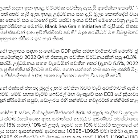
ලයක් සඳහා ඉතා ඉහළ මට්ටමක පවතිනු ඇතැයි අපේක්ෂා කෙරේ." "ප්
ත් අතට හැරී ඇත. ඉහළ උද්ධමනය සහ දැඩි මූල්‍ය කොන්දේසි වි
ේක්ෂා කෙරේ, එය බොහෝ දුරට සේවා අංශය විසින් මෙහෙයවනු ලැ
නර්ජීවනය මෙන්ම, Black Sea Grain Initiative හි රුසියාව ඒකපා
ේක්ෂාවන් ඉතා අවිනිශ්චිතව පවතී." මෑත රොයිටර් මත විමසුමකට 
අනුමාන කිරීමට ඉඩ හැර තිබේ.
යුරෝ කලාපය සඳහා සංශෝධිත GDP දත්ත සමඟ වාර්තාවක් මෙන්ම ජ
ඇස්තමේන්තුව 2022 Q4 හි එකතැන පවතින වර්ධනයකින් පසු +0.3%
් කරයි. උද්ධමනය පහත වැටෙමින් පවතින අතර (දැනට 5.5%, 2022
‍ය ප්‍රතිපත්තියක් දිගටම පවත්වා ගෙන යන්නේ නම් සහ බලශක්ති මිල
 නිෂ්පාදිතයේ 5.0% පහත වැටීමකට හේතු විය හැකි බවයි.
්නේ එක්සත් ජනපද මුදල් දැනට පවතින බවට වැඩි අවස්ථාවක් ඇති
කවම, මෙම පහත වැටීම ෆෙඩරල් මහ බැංකුවේ සහ ECB යේ ක්‍රියාවන
කුත් කිරීමෙන් පසුව, ඩොලරය එහි තත්ත්වය තවදුරටත් ශක්තිමත් ක
තු 11 සවස, විශ්ලේෂකයින්ගෙන් 35% ක් නුදුරු කාලීනව යුගලයේ
ද්ධ ස්ථාවරයක් ගෙන ඇත. සමාන්තර නැඹුරුව අඛණ්ඩව පවත්වාගෙන
යේ 15% සමඟ), 10% ක් උතුරු දෙසට සහ 10% මධ්‍යස්ථ කලාපයේ වේ
ලය සඳහා ආසන්නතම ආධාරකය 1.0895-1.0925 වටා පිහිටා ඇත, පසුව
 හි ප්‍රතිරෝධයට මුහුණ දෙනු ඇත, පසුව 1.1045, 1.1090-1.1110, 1.11