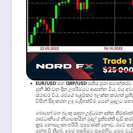
EUR/USD
සහ
GBP/USD
සතිය පුරා සමාන්තර
ජුනි 30 වන දින උපරිමයට ආසන්න විය. එය අව
ස්ථාවර විය. රජයේ බැඳුම්කර ඉලක්ක කරගත් ප්‍ර
විසින් සිදු කරන ලද මැදිහත්වීම් යෙන් මුදලට ස
බොහෝ මහ බැංකු සඳහා උද්ධමන දත්ත, තීරණාත
රාජධානියේ නියාමකයින් මුදල් ප්‍රතිපත්ති දැඩ
ක්‍රම නොසලකා හරියි. එපමණක් නොව, රටේ ආන්ඩ
හේතු වී තිබේ. මෙම පසුබිමට එරෙහිව, මෙම වැඩි