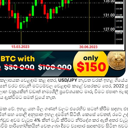
ව කලාපයක වෙළඳාම් කළ අතර,
USD/JPY
නැවත වරක් ඉහළ ගියේය. 
සන් වරට එවැනි මට්ටම්වල වෙළඳාම් කළේ වසරකට පෙර, 2022 ජූන
තිලාභ වක්‍රයකින් වඩාත් නම්‍යශීලී ප්‍රවේශයකට මාරු වීමට ජපාන
හාය දැක්වීමට සමත් වූයේ නැත.
්මක වේ. ඉහළ යන මිල ගණන් වලට එරෙහිව සටන් කිරීම සඳහා, එ
ි කරමින් සහ පොලී අනුපාත ඉහල දමමින් සිටිති. කෙසේ වෙතත්, රටේ 
ුව අවම වැටුප 4% කින් වැඩි කිරීමට නිර්දේශ කර ඇති අතර වැට
වීම් පාරිභෝගිකයින් වෙත ලබා දීමට ව්‍යාපාර සූදානම්ව සිටින බව