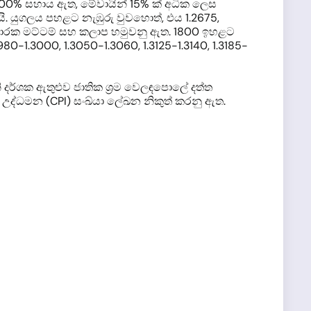
00% සහාය ඇත, මේවායින් 15% ක් අධික ලෙස
යි. යුගලය පහළට නැඹුරු වුවහොත්, එය 1.2675,
ිදී ආධාරක මට්ටම් සහ කලාප හමුවනු ඇත. 1800 ඉහළට
80-1.3000, 1.3050-1.3060, 1.3125-1.3140, 1.3185-
ි දර්ශක ඇතුළුව ජාතික ශ්‍රම වෙලඳපොලේ දත්ත
ාන උද්ධමන (CPI) සංඛ්යා ලේඛන නිකුත් කරනු ඇත.