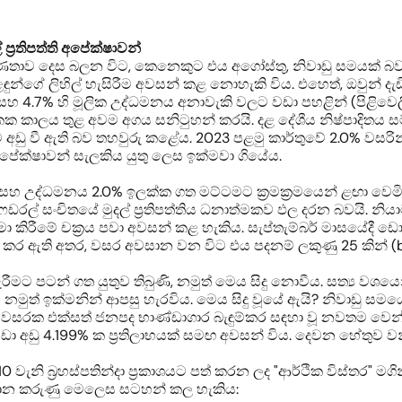
ප්‍රතිපත්ති අපේක්ෂාවන්
වණතාව දෙස බලන විට, කෙනෙකුට එය අගෝස්තු, නිවාඩු සමයක් බව මත
න්ගේ ලිහිල් හැසිරීම අවසන් කළ නොහැකි විය. එහෙත්, ඔවුන් දැ
සහ 4.7% හි මූලික උද්ධමනය අනාවැකි වලට වඩා පහළින් (පිළිවෙල
කාලය තුළ අවම අගය සනිටුහන් කරයි. දළ දේශීය නිෂ්පාදිතය සම
අඩු වී ඇති බව තහවුරු කළේය. 2023 පළමු කාර්තුවේ 2.0% වසරි
පේක්ෂාවන් සැලකිය යුතු ලෙස ඉක්මවා ගියේය.
ලක් සහ උද්ධමනය 2.0% ඉලක්ක ගත මට්ටමට ක්‍රමක්‍රමයෙන් ළඟා වෙම
 සංචිතයේ මුදල් ප්‍රතිපත්තිය ධනාත්මකව ඵල දරන බවයි. නියාමකය
 සීමා කිරීමේ චක්‍රය පවා අවසන් කළ හැකිය. සැප්තැම්බර් මාසයේ
කර ඇති අතර, වසර අවසාන වන විට එය පදනම් ලකුණු 25 කින් (b.p
මට පටන් ගත යුතුව තිබුණි, නමුත් මෙය සිදු නොවීය. සත්‍ය වශයෙ
මුත් ඉක්මනින් ආපසු හැරවිය. මෙය සිදු වූයේ ඇයි? නිවාඩු සමයේ 
 වසරක එක්සත් ජනපද භාණ්ඩාගාර බැඳුම්කර සඳහා වූ නවතම වෙන
 අඩු 4.199% ක ප්‍රතිලාභයක් සමඟ අවසන් විය. දෙවන හේතුව වන
0 වැනි බ්‍රහස්පතින්දා ප්‍රකාශයට පත් කරන ලද "ආර්ථික විස්තර"
රධාන කරුණු මෙලෙස සටහන් කල හැකිය: