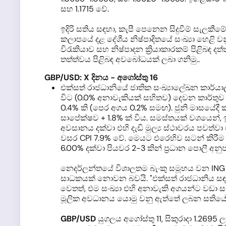
සහ 1.1715 වේ.
ඉදිරි සතිය සඳහා, කැපී පෙනෙන සිදුවීම් සැලකීමේ
කලාපයේ දළ දේශීය නිෂ්පාදිතයේ සංඛ්‍යා හෙළ
විරැකියාව සහ නිෂ්පාදන ක්‍රියාකාරකම් පිළිබඳ ද
තත්ත්වය පිළිබඳ අවබෝධයක් ලබා ගනිමු..
GBP/USD:
X දිනය - අගෝස්තු 16
එක්සත් රාජධානියේ ජාතික සංඛ්‍යාලේඛන කාර්යාල
විට (0.0% අනාවැකියක් සහිතව) දෙවන කාර්තුව 
0.4% කි (පෙර අගය 0.2% සමඟ). ජුනි මාසයේදී 
සාපේක්ෂව + 1.8% ක් විය. සමස්තයක් වශයෙන්
අවසානය දක්වා එහි දැඩි මුල්‍ය ස්ථාවරය පවත
වසර CPI 7.9% වේ. මෙයට එරෙහිව සටන් කිරීම සඳ
6.00% දක්වා පියවර 2-3 කින් ප්‍රධාන පොලී අන
නෙදර්ලන්තයේ විශාලතම බැංකු සමූහය වන ING හි
සාධකයක් නොවන බවයි. "එක්සත් රාජධානිය සඳහා
වෙතත්, එම සංඛ්‍යා එහි අනාවැකි අගයන්ට වඩා 
මූලික අවධානය යොමු වනු ඇත්තේ ලබන සතියේ ස
GBP/USD
යුගලය අගෝස්තු 11, සිකුරාදා 1.269