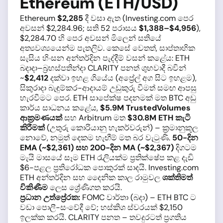
Ethereum (ETH/USD)
Ethereum
$2,285
දී වසා ඇත (Investing.com පෙර
අවසන් $2,284.96; සති 52 පරාසය
$1,388–$4,956
),
$2,284.70 හි පෙර අවසන් මිලෙන් සතියේ
අත්‍යවශ්‍යයෙන්ම පැතලිව. කෙසේ වෙතත්, සාප්තාහික
සැසිය හිංසන අන්තර්දින පැද්දීම් වසන් කළේය: ETH
බදාදා–බ්‍රහස්පතින්දා CLARITY පනත් ශුභවාදී බවින්
~
$2,412
දක්වා ඉහළ ගියේය (අප්‍රේල් අග සිට ඉහළම),
සිකුරාදා බැඳුම්කර-ආදායම් උඩුකුරු වීමත් සමඟ ආපසු
හැරවීමට පෙර. ETH සාපේක්ෂ පදනමක් මත BTC අඩු
කාර්ය සාධනය කළේය,
$5.9M TrustedVolumes
ආක්‍රමණයක්
සහ Arbitrum මත
$30.8M ETH කැටි
කිරීමක්
(උතුරු කොරියානු හැකර්වරුන්) – ක්‍රමානුකූල
නොවේ, නමුත් දෙකම හැඟීම් මත බර වැටුණි.
50-දින
EMA (~$2,361) සහ 200-දින MA (~$2,367)
දිගටම
මැයි මාසයේ සෑම ETH රැලියක්ම ප්‍රතික්ෂේප කළ දැඩි
$6-පළල ප්‍රතිරෝධක පොකුරක් සාදයි. Investing.com
ETH අන්තර්දින සහ දෛනික කාල රාමුවල
ශක්තිමත්
විකිණීම
ලෙස ශ්‍රේණිගත කරයි.
ප්‍රධාන උත්ප්‍රේරක:
FOMC වාර්තා (බදා) – ETH BTC ට
වඩා පොලී-සංවේදී වේ; හස්කිශ ස්වරයක් $2,150
ඉලක්ක කරයි. CLARITY පනත – තවදුරටත් ප්‍රගතිය