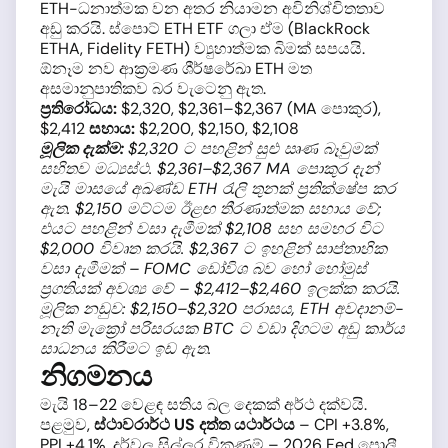
ETH-ධනාත්මක වන අතර නියාමන අවිනිශ්චිතතාව
අඩු කරයි. ස්පොට් ETH ETF ගලා ඒම (BlackRock
ETHA, Fidelity FETH) ව්‍යුහාත්මක බිමක් සපයයි.
ඕනෑම නව ආක්‍රමණ ශීර්ෂරේඛා ETH මත
අසමානුපාතිකව බර වැටෙනු ඇත.
ප්‍රතිරෝධය:
$2,320, $2,361–$2,367 (MA පොකුර),
$2,412
සහාය:
$2,200, $2,150, $2,108
මූලික දැක්ම:
$2,320 ට පහළින් සුළු ඍණ බෑවුමක්
සහිතව මධ්‍යස්ථ. $2,361–$2,367 MA පොකුර දැන්
මැයි මාසයේ අඛණ්ඩ ETH රැලි තුනක් ප්‍රතික්ෂේප කර
ඇත. $2,150 මට්ටම ඊළඟ තීරණාත්මක සහාය වේ;
එයට පහළින් වසා දැමීමක් $2,108 සහ සමහර විට
$2,000 විවෘත කරයි. $2,367 ට ඉහළින් සාප්තාහික
වසා දැමීමක් – FOMC ඩෝවිශ බව හෝ හෝමුස්
ප්‍රගතියක් අවශ්‍ය වේ – $2,412–$2,460 ඉලක්ක කරයි.
මූලික නඩුව: $2,150–$2,320 පරාසය, ETH අවදානම්-
නැති මැක්‍රෝ පරිසරයක BTC ට වඩා දිගටම අඩු කාර්ය
සාධනය කිරීමට ඉඩ ඇත.
නිගමනය
මැයි 18–22 වෙළඳ සතිය බල දෙකක් අර්ථ දක්වයි.
පළමුව,
ස්ථාවරාර්ථ US දත්ත යථාර්ථය
– CPI +3.8%,
PPI +4.1%, දුර්වල සිල්ලර විකුණුම් – 2026 Fed පොලී