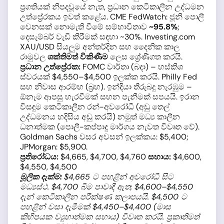
ප්‍රගතියක් නිපදවූයේ නැත, ප්‍රධාන කෙටිකාලීන උද්ධමන
උත්ප්‍රේරකය ඉවත් කළේය. CME FedWatch: ජූනි පොලී
වෙනසක් නොමැති වීමේ සම්භාවිතාව
~95.8%
;
දෙසැම්බර් වැඩි කිරීමක් සඳහා ~30%. Investing.com
XAU/USD සියලුම අන්තර්දින සහ දෛනික කාල
රාමුවල
ශක්තිමත් විකිණීම
ලෙස ශ්‍රේණිගත කරයි.
ප්‍රධාන උත්ප්‍රේරක:
FOMC වාර්තා (බදා) – හස්කිශ
ස්වරයක් $4,550–$4,500 ඉලක්ක කරයි. Philly Fed
සහ නිවාස ආරම්භ (බ්‍රහ). ඉන්දියා තීරුබදු නැරඹුම –
ඕනෑම ආපසු හැරවීමක් සහන පැනීමක් සපයයි. ඉරාන
විසඳුම කෙටිකාලීන රන්-අවරෝධී (අඩු තෙල්
උද්ධමනය හදිසිය අඩු කරයි) නමුත් මධ්‍ය කාලීන
ධනාත්මක (පොලී-කප්පාදු මාර්ගය නැවත විවෘත වේ).
Goldman Sachs වසර අවසන් ඉලක්කය: $5,400;
JPMorgan: $5,900.
ප්‍රතිරෝධය:
$4,665, $4,700, $4,760
සහාය:
$4,600,
$4,550, $4,500
මූලික දැක්ම:
$4,665 ට පහළින් අවරෝධී සිට
මධ්‍යස්ථ. $4,700 බිම පාවාදී ඇත; $4,600–$4,550
දැන් කෙටිකාලීන පරීක්ෂණ කලාපයයි. $4,500 ට
පහළින් වසා දැමීමක් $4,450–$4,400 (මාස
කිහිපයක ව්‍යුහාත්මක සහාය) විවෘත කරයි. ප්‍රකෘතිමත්