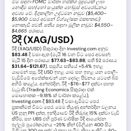
වීම සඳහා FOMC වාර්තා හස්කිශ පුදුමයක් ලබා
නොදීම සහ/හෝ සංයුක්ත හෝමුස් අවරෝධනය
අවශ්‍ය වේ. දිගුකාලීන උද්ධමන නඩුව ($5,400–
$5,900 වසර අවසන් විශ්ලේෂක එකඟතාව)
නොකැඩී පවතී. සතිය සඳහා මූලික නඩුව: $4,550–
$4,665 පරාසය.
රිදී (XAG/USD)
රිදී (XAG/USD) සිකුරාදා දින Investing.com අනුව
$83.48
දී වසා ඇත (මැයි 16 වන විට පෙර අවසන්;
මැයි 15 දින පරාසය:
$77.63–$83.88
; සති 52 පරාසය
$31.64–$121.67
). පසුගිය සතියේ +5.4% ඉහළ
යාමෙන් පසු, රිදී USD ඉහළ යාම සහ ඉහළ යන පොලී-
වැඩිවීමේ අපේක්ෂාවන් යන දෙබල පීඩනය යටතේ බිම්
අහිමි කළේය. අන්තර්දින, රිදී ~$76–$77 දක්වා පහත
වැටුණි (Trading Economics සිකුරාදා එක්
මොහොතක −9.18% ක් වාර්තා කළේය),
Investing.com දී $83.48 දී වසා දැමීමට පෙර
ප්‍රකෘතිමත් වීමට පෙර. මෙම තියුණු අන්තර්දින චලනය
US හූනු PPI දත්ත, ඉන්දියාවේ රිදී තීරුබදු 15% දක්වා වැඩි
කිරීම, සහ UBS එහි පූර්ණ වාර්ෂික රිදී ආයෝජන
ඉල්ලුම් පුරෝකථනය ~25% කින් (මිලියන 400 සිට
මිලියන 300 oz දක්වා) කපා හැරීම නිසා ඇතිවිය. 50-