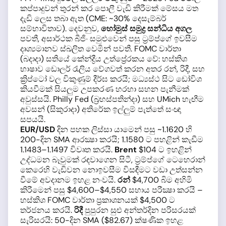
කප්පාදුවන් තුරන් කර පොලී වැඩි කිරීමක් මේසය මත
දැඩි ලෙස තබා ඇත (CME: ~30% දෙසැම්බර්
සම්භාවිතාව). දෙවනුව,
හෝමුස් සමුද්‍ර සන්ධිය අගල
පවතී, අසාර්ථක බීජිං සමුළුවෙන් පසු ට්‍රම්ප්ගේ ඉවසීම
දෘශ්‍යමානව ස්ඛලිත වෙමින් පවතී. FOMC වාර්තා
(බදාදා) සතියේ කේන්ද්‍රීය උත්ප්‍රේරකය වේ: හස්කිශ
භාෂාව ඩොලර් රැලිය වේගවත් කරන අතර රන්, රිදී, සහ
ක්‍රිප්ටෝ වල විකුණුම් දීර්ඝ කරයි; මධ්‍යස්ථ සිට ඩෝවිශ
කියවීමක් සියලුම උපකරණ හරහා සහන පැනීමක්
අවුස්සයි. Philly Fed (බ්‍රහස්පතින්දා) සහ UMich හැඟීම
අවසන් (සිකුරාදා) අතිරේක ඉල්ලුම් පැත්තේ සංඥා
සපයයි.
EUR/USD
දින පහක ලිස්සා යාමෙන් පසු ~1.1620 හි
200-දින SMA ආරක්‍ෂා කරයි; 1.1580 ට පහළින් කැඩීම
1.1483–1.1497 විවෘත කරයි.
Brent
$104 ට ඉහළින්
උද්ධමන බෑවුමක් රඳවාගෙන සිටී, ට්‍රම්ප්ගේ ටෙහෙරාන්
කෙරෙහි වැඩිවන නොඉවසීම විසඳීමට වඩා උත්සන්න
වීමේ අවදානම ඉහළ නංවයි.
රන්
$4,700 බිම අහිමි
කිරීමෙන් පසු $4,600–$4,550 සහාය පරීක්‍ෂා කරයි –
හස්කිශ FOMC වාර්තා ප්‍රකාශනයක් $4,500 ට
තර්ජනය කරයි.
රිදී
පුපුරන සුළු අන්තර්දින පරිසරයක්
සැරිසරයි: 50-දින SMA ($82.67) ක්ෂණික ඉහළ