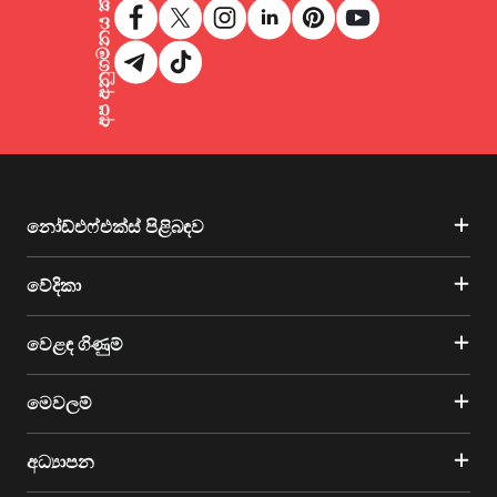
අප අනුගමනය කරන්න
නෝඩ්එෆ්එක්ස් පිළිබඳව
වේදිකා
වෙළඳ ගිණුම්
මෙවලම්
අධ්‍යාපන