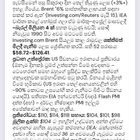
පැවසීමෙන් පසු සිකුරාදා දින තෙල් තියුණු ලෙස (+3%+)
ඉහළ ගියේය. Brent "6% සාප්තාහික ලාභයක් සඳහා
සකස් කර ඇත" (Investing.com/Reuters මැයි 15). IEA
වාර්තා කළේ හෝමුස් ගලා ඒම මාර්තු–අප්‍රේල් මාසවලදී
~බැරල් මිලියන 4 ක්
පහත වැටුණු බවයි; සෞදි
නිමැවුම 1990 සිට අවම මට්ටමේ පවතී.
Investing.com Brent සියලුම කාල රාමුවල
ශක්තිමත්
මිලදී ගැනීම
ලෙස ශ්‍රේණිගත කරයි. සති 52 පරාසය:
$58.72–$126.41
.
ප්‍රධාන උත්ප්‍රේරක:
US පීඩනයට ඉරානයේ ප්‍රතිචාරය
(ඕනෑම දිනක). ට්‍රම්ප් උත්සන්න වීමේ අවදානම –
ටෙහෙරාන් සමඟ ඔහුගේ ප්‍රසිද්ධ කලකිරීම ඉක්මන්
ගනුදෙනුවක සම්භාවිතාව පටු කරයි. චීනයේ මැදිහත්
වීමේ භූමිකාව (US ඉරාන තෙල් ආනයනවලින් එහි
~90% කොටස උපයෝගී කර ගැනීමට බීජිංට පීඩනය
යොදයි). සතිපතා EIA ඉන්වෙන්ටරි (බදා). Flash PMI
දත්ත (අඟ) – දුර්වල නිෂ්පාදන PMI ඉල්ලුම්
අපේක්ෂාවන් මෘදු කළ හැකිය.
ප්‍රතිරෝධය:
$110, $114, $118
සහාය:
$104, $101, $98
මූලික දැක්ම:
$104 ට ඉහළින් උද්ධමන, අන්ත ද්විමය
අවදානම සහිත. සැපයුම් කම්පනය (IEA: ඔක්තෝබර්
දක්වා හිඟ; සෞදි වසර 36 ක අවමයේ) ගැටුමට පෙර