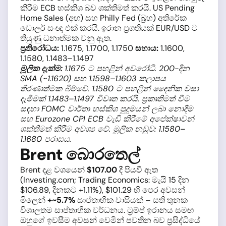
කිරීම ECB හස්කිශ බව ශක්තිමත් කරයි. US Pending
Home Sales (අඟ) සහ Philly Fed (බ්‍රහ) අතිරේක
ඩොලර් සංඥා එක් කරයි. ඉරාන ප්‍රගතියක් EUR/USD ට
තියුණු ධනාත්මක වනු ඇත.
ප්‍රතිරෝධය:
1.1675, 1.1700, 1.1750
සහාය:
1.1600,
1.1580, 1.1483–1.1497
මූලික දැක්ම:
1.1675 ට පහළින් අවරෝධී. 200-දින
SMA (~1.1620) සහ 1.1598–1.1603 කලාපය
තීරණාත්මක බිම්වේ. 1.1580 ට පහළින් දෛනික වසා
දැමීමක් 1.1483–1.1497 විවෘත කරයි. ප්‍රකෘතිමත් වීම
සඳහා FOMC වාර්තා හස්කිශ පුදුමයන් ලබා නොදීම
සහ Eurozone CPI ECB වැඩි කිරීමේ අපේක්ෂාවන්
ශක්තිමත් කිරීම අවශ්‍ය වේ. මූලික නඩුව: 1.1580–
1.1680 පරාසය.
Brent බොරතෙල්
Brent දළ වශයෙන්
$107.00
දී පියවී ඇත
(Investing.com; Trading Economics: මැයි 15 දින
$106.89, දිනකට +1.11%), $101.29 හි පෙර අවසන්
මිලෙන්
+~5.7%
සාප්තාහික වාසියක් – සති තුනක
විශාලතම සාප්තාහික වර්ධනය. ට්‍රම්ප් ඉරානය සමඟ
ඔහුගේ ඉවසීම අවසන් වෙමින් පවතින බව ප්‍රසිද්ධියේ