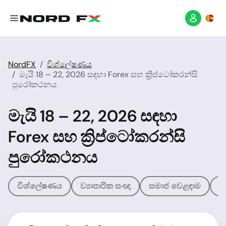
NordFX
විශ්ලේෂණය
මැයි 18 – 22, 2026 සඳහා Forex සහ ක්‍රිප්ටෝකරන්සි
පුරෝකථනය
මැයි 18 – 22, 2026 සඳහා
Forex සහ ක්‍රිප්ටෝකරන්සි
පුරෝකථනය
විශ්ලේෂණය
ව්‍යාපාරික සංඥා
සමාජ වෙළඳාම
ව