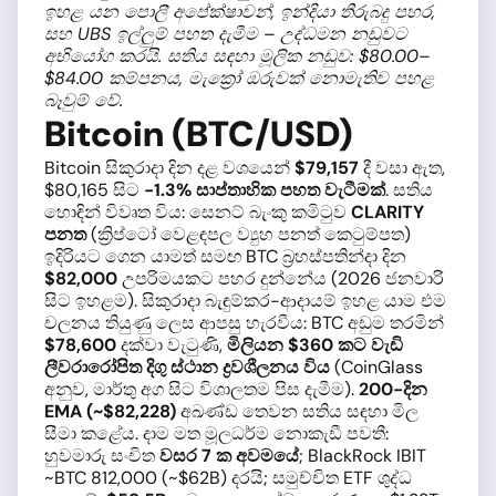
ඉහළ යන පොලී අපේක්ෂාවන්, ඉන්දියා තීරුබදු පහර,
සහ UBS ඉල්ලුම් පහත දැමීම – උද්ධමන නඩුවට
අභියෝග කරයි. සතිය සඳහා මූලික නඩුව: $80.00–
$84.00 කම්පනය, මැක්‍රෝ ඔරුවක් නොමැතිව පහළ
බෑවුම් වේ.
Bitcoin (BTC/USD)
Bitcoin සිකුරාදා දින දළ වශයෙන්
$79,157
දී වසා ඇත,
$80,165 සිට
−1.3% සාප්තාහික පහත වැටීමක්
. සතිය
හොඳින් විවෘත විය: සෙනට් බැංකු කමිටුව
CLARITY
පනත
(ක්‍රිප්ටෝ වෙළඳපල ව්‍යුහ පනත් කෙටුම්පත)
ඉදිරියට ගෙන යාමත් සමඟ BTC බ්‍රහස්පතින්දා දින
$82,000
උපරිමයකට පහර දුන්නේය (2026 ජනවාරි
සිට ඉහළම). සිකුරාදා බැඳුම්කර-ආදායම් ඉහළ යාම එම
චලනය තියුණු ලෙස ආපසු හැරවීය: BTC අඩුම තරමින්
$78,600
දක්වා වැටුණි,
මිලියන $360 කට වැඩි
ලීවරාරෝපිත දිගු ස්ථාන ද්‍රවශීලනය විය
(CoinGlass
අනුව, මාර්තු අග සිට විශාලතම පිස ​​දැමීම).
200-දින
EMA (~$82,228)
අඛණ්ඩ තෙවන සතිය සඳහා මිල
සීමා කළේය. දාම මත මූලධර්ම නොකැඩී පවතී:
හුවමාරු සංචිත
වසර 7 ක අවමයේ
; BlackRock IBIT
~BTC 812,000 (~$62B) දරයි; සමුච්චිත ETF ශුද්ධ