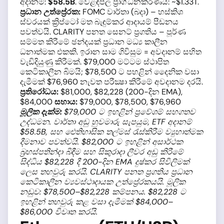
අදානම්:
$58.5B
. වෙළඳපල ප්‍රාග්ධනකරණය: ~$1.33T.
ප්‍රධාන උත්ප්‍රේරක:
FOMC වාර්තා (බදා) – හස්කිශ
ස්වරයක් ක්‍රිප්ටෝ මත බැඳුම්කර ආදායම් පීඩනය
පවත්වයි. CLARITY පනත සෙනට් ප්‍රගතිය – පූර්ණ
සම්මත කිරීමේ ඡන්දයක් ප්‍රධාන මධ්‍ය කාලීන
ධනාත්මක එකකි. ඉරාන සාම ගිවිසුම = අවදානම් සහිත
වැඩිදියුණු කිරීමක්. $79,000 මට්ටම ස්ථාපිත
කෙටිකාලීන බිමයි; $78,500 ට පහළින් දෛනික වසා
දැමීමක් $76,960 නැවත පරීක්‍ෂා කිරීමේ අවදානම දරයි.
ප්‍රතිරෝධය:
$81,000, $82,228 (200-දින EMA),
$84,000
සහාය:
$79,000, $78,500, $76,960
මූලික දැක්ම:
$79,000 ට ඉහළින් ප්‍රවේශම් සහගතව
උද්ධමන. වාර්තා අඩු හුවමාරු සැපයුම, ETF අදානම්
$58.5B, සහ ඓතිහාසික තල්මස් රැස්කිරීම ව්‍යුහාත්මක
දීමනාව පවත්වයි. $82,000 ට ඉහළින් අසාර්ථක
බ්‍රහස්පතින්දා බිඳීම සහ සිකුරාදා ලීවර අඩු කිරීමේ
සිද්ධිය $82,228 දී 200-දින EMA දුෂ්කර සිවිලිමක්
ලෙස තහවුරු කරයි. CLARITY පනත ප්‍රගතිය ප්‍රධාන
කෙටිකාලීන ව්‍යවස්ථාදායක උත්ප්‍රේරකයයි. මූලික
නඩුව: $78,500–$82,228 කම්පනය. $82,228 ට
ඉහළින් තහවුරු කළ වසා දැමීමක් $84,000–
$86,000 විවෘත කරයි.