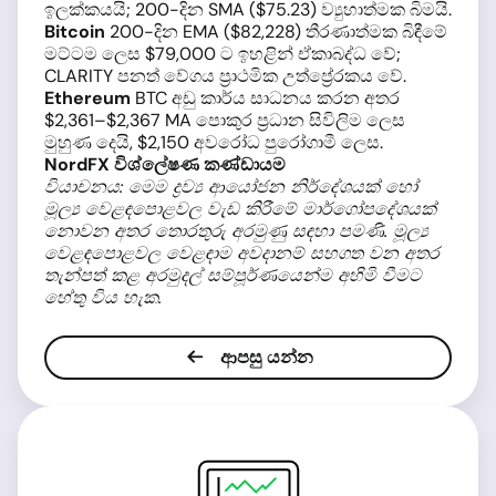
ඉලක්කයයි; 200-දින SMA ($75.23) ව්‍යුහාත්මක බිමයි.
Bitcoin
200-දින EMA ($82,228) තීරණාත්මක බිඳීමේ
මට්ටම ලෙස $79,000 ට ඉහළින් ඒකාබද්ධ වේ;
CLARITY පනත් වේගය ප්‍රාථමික උත්ප්‍රේරකය වේ.
Ethereum
BTC අඩු කාර්ය සාධනය කරන අතර
$2,361–$2,367 MA පොකුර ප්‍රධාන සිවිලිම ලෙස
මුහුණ දෙයි, $2,150 අවරෝධ පුරෝගාමී ලෙස.
NordFX විශ්ලේෂණ කණ්ඩායම
වියාචනය: මෙම ද්‍රව්‍ය ආයෝජන නිර්දේශයක් හෝ
මූල්‍ය වෙළඳපොළවල වැඩ කිරීමේ මාර්ගෝපදේශයක්
නොවන අතර තොරතුරු අරමුණු සඳහා පමණි. මූල්‍ය
වෙළඳපොළවල වෙළඳාම අවදානම් සහගත වන අතර
තැන්පත් කළ අරමුදල් සම්පූර්ණයෙන්ම අහිමි වීමට
හේතු විය හැක.
ආපසු යන්න