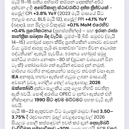
මැයි 11–15 සතිය අභිසාරී කම්පන දෙකකින් අර්ථ
දක්වන ලදී:
අමෙරිකානු ස්ථාවරාර්ථ දත්ත ත්‍රිත්වයක්
–
අප්‍රේල් CPI
+3.8% YoY
(2023 මැයි මාසයේ සිට
ඉහළම අගය, BLS මැයි 12), අප්‍රේල් PPI
+4.1% YoY
(බදාදා), සහ සිල්ලර විකුණුම්
+0.1% MoM එරෙහිව
+0.4% පුරෝකථනය
(බ්‍රහස්පතින්දා) – සහ
ඉරාන රාජ්‍ය
තාන්ත්‍රික සබඳතා බිඳ වැටීම
. ට්‍රම්ප්–ෂී බීජිං සමුළුව (මැයි
14–15) හෝමුස් සඳහා කිසිදු ප්‍රගතියකින් තොරව අවසන්
විය; ට්‍රම්ප් ආපසු පැමිණ සාකච්ඡා "මහා ජීවන ආධාරක
පද්ධතියක" ඇතැයි පැවසීය. ඉරානය හෝමුස් සමුද්‍ර
සන්ධිය හරහා නෞකා ~30 ක් (ප්‍රධාන වශයෙන් චීන
ටැංකි) තෝරාබේරා ගත් අයුරින් අවසර දුන් නමුත්,
මාර්ගය බටහිර නාවුකයන්ට සඵලව තවමත් වසා ඇත.
IEA
අනතුරු හඟවා ඇත්තේ ගැටුම ලබන මාසයේදී
අවසන් වුවද, ගෝලීය තෙල් වෙළඳපොළ
2026
ඔක්තෝබර්
දක්වා සැලකිය යුතු ලෙස හිඟවී පවතිනු
ඇති බවයි. සෞදි අරාබිය OPEC ට දන්වා ඇත්තේ එහි
නිෂ්පාදනය
1990 සිට අවම මට්ටමට
පහත වැටී ඇති
බවයි.
මැයි 18–22 ඇතුළුවන විට මැක්‍රෝ රාමුව: Fed
3.50–
3.75%
දී රඳවාගෙන; මුදල් වෙළඳපොළවල් 2026
සියලුම පොලී කප්පාදුවන් ඉවත් කර දැන්
දෙසැම්බර්
වැඩිවීමක සම්භාවිතාව ~30%
ලෙස පවරයි. ECB
වසර