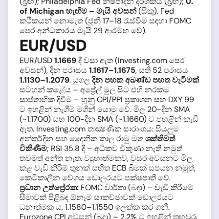
(බ්‍රහ); Philadelphia Fed නිෂ්පාදන දර්ශකය (බ්‍රහ);
U.
of Michigan හැඟීම – මැයි අවසන්
(සිකු). Fed
කථිකයන් නොමැත (ජූනි 17–18 රැස්වීම සඳහා FOMC
පෙර අන්ධකාරය මැයි 29 ආරම්භ වේ).
EUR/USD
EUR/USD
1.1669
දී වසා ඇත (Investing.com පෙර
අවසන්), දින පරාසය
1.1617–1.1675
, සති 52 පරාසය
1.1130–1.2079
. යුගල
දින පහක අඛණ්ඩ පහත වැටීමක්
සටහන් කළේය – අප්‍රේල් මුල සිට එහි නරකම
සාප්තාහික දිවීම – හූනු CPI/PPI ප්‍රකාශන සහ DXY 99
ට ඉහළින් නැගීම මගින් යොමු වේ. මිල 20-දින SMA
(~1.1700) සහ 100-දින SMA (~1.1660) ට පහළින් කැඩී
ඇත. Investing.com තාක්‍ෂණික සාරාංශය: සියලුම
අන්තර්දින සහ දෛනික කාල රාමු මත
ශක්තිමත්
විකිණීම
; RSI 35.8 දී – අධිකව විකුණා නැති නමුත්
තවමත් අන්ත නැත. ව්‍යුහාත්මකව, වසර අවසනට මිල
කළ වැඩි කිරීම් තුනක් සහිත ECB බිමක් සපයන නමුත්,
කෙටිකාලීන වේගය ඩොලරයට පක්ෂපාතී වේ.
ප්‍රධාන උත්ප්‍රේරක:
FOMC වාර්තා (බදා) – වැඩි කිරීමේ
සීමාවක් පිළිබඳ ඕනෑම සාකච්ඡාවක් ඩොලරයට
ධනාත්මක ය, 1.1580–1.1550 ඉලක්ක කර ගනී.
Eurozone CPI අවසන් (බදා) – 2.2% ට ඉහළින් තහවුරු