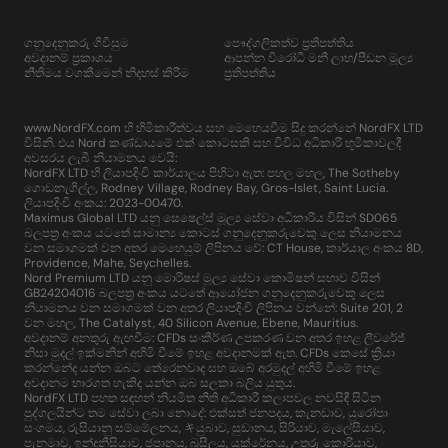
ගනුදෙනුකරු ගිවිසුම
පෞද්ගලිකත්ව ප්‍රතිපත්තිය
අවදානම් ප්‍රකාශය
ආපන්න විරෝධී මනී ලාභ/පීඩන මූල්‍ය
නීතිමය වගකීමෙන් නිදහස් කිරීම
ප්‍රතිපත්තිය
www.NordFX.com හි හිමිකාරීත්වය සහ මෙහෙයවීම සිදු කරන්නේ NordFX LTD
විසිනි. එය Nord කණ්ඩායමේ එක් කොටසකි සහ විවිධ අධිකාරි භූමිකාවලදී
අවසරය ලැබී නියාමනය වෙයි:
NordFX LTD හි ලියාපදිංචි කාර්යාලය පිහිටා ඇත: පහල මහල, The Sotheby
ගොඩනැගිල්ල, Rodney Village, Rodney Bay, Gros-Islet, Saint Lucia.
ලියාපදිංචි අංකය: 2023-00470.
Maximus Global LTD යනු සෙෂෙල්ස් මූල්‍ය සේවා අධිකාරිය විසින් SD065
බලපත්‍ර අංකය යටතේ සාමාන්‍ය කොටස් ගනුදෙනුකරුවෙකු ලෙස නියාමනය
වන සමාගමක් වන අතර මෙහෙයුම් ලිපිනය වේ: CT House, කාර්යාල අංකය 8D,
Providence, Mahe, Seychelles.
Nord Premium LTD යනු මොරිෂස් මූල්‍ය සේවා කොමිෂන් සභාව විසින්
GB24204016 බලපත්‍ර අංකය යටතේ ආයෝජන ගනුදෙනුකරුවෙකු ලෙස
නියාමනය වන සමාගමක් වන අතර ලියාපදිංචි ලිපිනය වන්නේ: Suite 201, 2
වන මහල, The Catalyst, 40 Silicon Avenue, Ebene, Mauritius.
අවදානම් අනතුරු ඇඟවීම: CFDs සංකීර්ණ උපකරණ වන අතර ඉහළ ලීවරේජ්
නිසා මුදල් ඉක්මනින් අහිමි වීමේ ඉහළ අවදානමක් ඇත. CFDs කෙසේ ක්‍රියා
කරන්නේද යන්න ඔබට තේරෙනවාද සහ ඔබේ අරමුදල් අහිමි වීමේ ඉහළ
අවදානම භාරගත හැකිද යන්න ඔබ සලකා බලිය යුතුය.
NordFX LTD පහත සඳහන් නියමිත නීති අධිකාරී කලාපවල නවසිඳී සිටින
පුද්ගලයින්ට තම සේවා ලබා නොදේ: එක්සත් ජනපදය, කැනඩාව, යුරෝපා
සංගමය, රුසියානු සම්මේලනය, キයුබාව, සුඩානය, සිරියාව, මැලේසියාව,
පැනමාව, ඉන්දුනීසියාව, ජපානය, බ්‍රසීලය, යුක්රේනය, උතුරු කොරියාව,