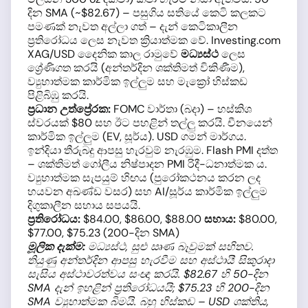
දින SMA (~$82.67) – පසුගිය සතියේ කෙටි කලකට
පමණක් නැවත අල්ලා ගත් – දැන් කෙටිකාලීන
ප්‍රතිරෝධය ලෙස නැවත ක්‍රියාත්මක වේ. Investing.com
XAG/USD දෛනික කාල රාමුවේ
මධ්‍යස්ථ
ලෙස
ශ්‍රේණිගත කරයි (අන්තර්දින ශක්තිමත් විකිණීම),
ව්‍යුහාත්මක කාර්මික ඉල්ලුම සහ මැක්‍රෝ හිස්කඩ
පිළිබිඹු කරයි.
ප්‍රධාන උත්ප්‍රේරක:
FOMC වාර්තා (බදා) – හස්කිශ
ස්වරයක් $80 සහ ඊට පහළින් තල්ලු කරයි. චීනයෙන්
කාර්මික ඉල්ලුම (EV, සූර්ය). USD ගමන් මාර්ගය.
ඉන්දියා තීරුබදු ආපසු හැරවුම් නැරඹුම. Flash PMI දත්ත
– ශක්තිමත් ගෝලීය නිෂ්පාදන PMI රිදී-ධනාත්මක ය.
ව්‍යුහාත්මක සැපයුම් හිඟය (පුරෝකථනය කරන ලද
හයවන අඛණ්ඩ වසර) සහ AI/සූර්ය කාර්මික ඉල්ලුම
දිගුකාලීන සහාය සපයයි.
ප්‍රතිරෝධය:
$84.00, $86.00, $88.00
සහාය:
$80.00,
$77.00, $75.23 (200-දින SMA)
මූලික දැක්ම:
මධ්‍යස්ථ, සුළු ඍණ බෑවුමක් සහිතව.
තියුණු අන්තර්දින ආපසු හැරවීම සහ අස්ථායී සිකුරාදා
සැසිය අස්ථාවරත්වය සංඥා කරයි. $82.67 හි 50-දින
SMA දැන් ඉහළින් ප්‍රතිරෝධයයි; $75.23 හි 200-දින
SMA ව්‍යුහාත්මක බිමයි. බහු හිස්කඩ – USD ශක්තිය,