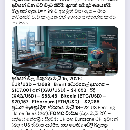
අවසන් වන විට වැඩි කිරීම් තුනක් සම්පූර්ණයෙන්ම
මිල කර ඇත
. DXY 99 ට ඉහළින් වසා ඇත – මාස
නවයකට වැඩි කාලයක එහි හොඳම සාප්තාහික කාර්ය
සාධනය.
අවසන් මිල, සිකුරාදා මැයි 15, 2026:
EUR/USD – 1.1669
|
Brent බොරතෙල් අනාගත –
$107.00
|
රන් (XAU/USD) – $4,652
|
රිදී
(XAG/USD) – $83.48
|
Bitcoin (BTC/USD) –
$79,157
|
Ethereum (ETH/USD) – $2,285
ප්‍රධාන මැක්‍රෝ දින දර්ශනය, මැයි 18–22:
US Pending
Home Sales (අඟ);
FOMC වාර්තා
(බදා, මැයි 20) –
සතියේ කේන්ද්‍රීය සිදුවීම; UK සහ Eurozone CPI අවසන්
(බදා); US
නිවාස ආරම්භ සහ ගොඩනැගිලි බලපත්‍ර