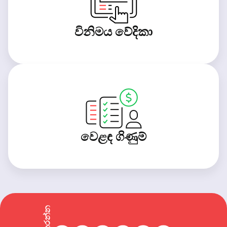
විනිමය වේදිකා
වෙළඳ ගිණුම්