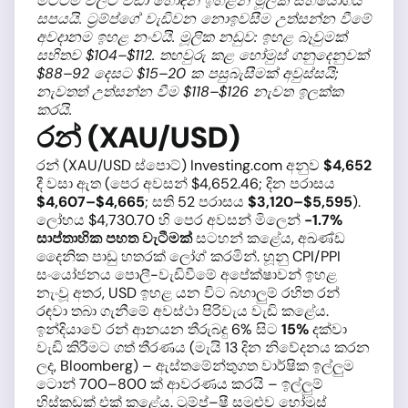
මට්ටම් වලට වඩා හොඳින් ඉහළින් මූලික සහයෝගය
සපයයි. ට්‍රම්ප්ගේ වැඩිවන නොඉවසීම උත්සන්න වීමේ
අවදානම ඉහළ නංවයි. මූලික නඩුව: ඉහළ බෑවුමක්
සහිතව $104–$112. තහවුරු කළ හෝමුස් ගනුදෙනුවක්
$88–92 දෙසට $15–20 ක පසුබැසීමක් අවුස්සයි;
නැවතත් උත්සන්න වීම $118–$126 නැවත ඉලක්ක
කරයි.
රන් (XAU/USD)
රන් (XAU/USD ස්පොට්) Investing.com අනුව
$4,652
දී වසා ඇත (පෙර අවසන් $4,652.46; දින පරාසය
$4,607–$4,665
; සති 52 පරාසය
$3,120–$5,595
).
ලෝහය $4,730.70 හි පෙර අවසන් මිලෙන්
−1.7%
සාප්තාහික පහත වැටීමක්
සටහන් කළේය, අඛණ්ඩ
දෛනික පාඩු හතරක් ලෝග් කරමින්. හූනු CPI/PPI
සංයෝජනය පොලී-වැඩිවීමේ අපේක්ෂාවන් ඉහළ
නැංවූ අතර, USD ඉහළ යන විට බහාලුම් රහිත රන්
රඳවා තබා ගැනීමේ අවස්ථා පිරිවැය වැඩි කළේය.
ඉන්දියාවේ රන් ආනයන තීරුබදු 6% සිට
15%
දක්වා
වැඩි කිරීමට ගත් තීරණය (මැයි 13 දින නිවේදනය කරන
ලද, Bloomberg) – ඇස්තමේන්තුගත වාර්ෂික ඉල්ලුම
ටොන් 700–800 ක් ආවරණය කරයි – ඉල්ලුම්
හිස්කඩක් එක් කළේය. ට්‍රම්ප්–ෂී සමුළුව හෝමුස්