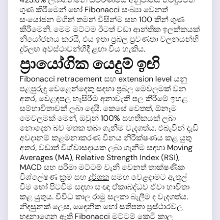
ගුණ කිරීමෙන් හෝ Fibonacci සංඛ්‍යා වෙනත්
සංයෝජන මගින් තමන් විසින්ම සහ 100 කින් ගුණ
කිරීමෙනි. මෙම මට්ටම ඊටත් වඩා ආන්තික ඉලක්කයක්
නියෝජනය කරයි, එය ඉතා ප්‍රබල ප්‍රවණතා චලනයන්හි
දුර්ලභ අවස්ථාවන්හිදී ළඟා විය හැකිය.
ප්‍රායෝගික යෙදුම් ඉඟි
Fibonacci retracement සහ extension level යනු
පළපුරුදු වෙළෙන්දෙකු සඳහා ප්‍රබල මෙවලමක් වන
අතර, වෙළඳපල හැසිරීම අනාවැකි පල කිරීමේ ඉහළ
සම්භාවිතාවක් ලබා දෙයි. කෙසේ වෙතත්, ඕනෑම
මෙවලමක් මෙන්, ඔවුන් 100% සහතිකයක් ලබා
නොදෙන බව මතක තබා ගැනීම වැදගත්ය. එබැවින් දැඩි
අවදානම් කළමනාකරණ විනය නිරීක්ෂණය කළ යුතු
අතර, වඩාත් විශ්වාසදායක ලබා ගැනීම සඳහා Moving
Averages (MA), Relative Strength Index (RSI),
MACD සහ පරිමා මට්ටම් වැනි වෙනත් තාක්ෂණික
විශ්ලේෂණ ක්‍රම සහ
දර්ශක
සමඟ වෙළඳාමට ඇතුල්
වීම හෝ පිටවීම සඳහා සංඥා ඒකාබද්ධව ඒවා භාවිතා
කළ යුතුය. විවිධ කාල රාමු සලකා බැලීම ද වැදගත්ය.
නිදසුනක් ලෙස, දෛනික හෝ සතිපතා ප්‍රස්ථාරවල
හඳුනාගෙන ඇති Fibonacci මට්ටම් කෙටි කාල