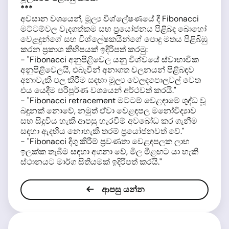
***
අවසාන වශයෙන්, මූල්‍ය විශ්ලේෂණයේ දී Fibonacci
මට්ටම්වල වැදගත්කම සහ ප්‍රයෝජනය පිළිබඳ බොහෝ
වෙළඳුන්ගේ සහ විශ්ලේෂකයින්ගේ පොදු මතය පිළිබිඹු
කරන ප්‍රකාශ කිහිපයක් ඉදිරිපත් කරමු:
- "Fibonacci අනුපිළිවෙල යනු විශ්වයේ ස්වාභාවික
අනුපිළිවෙලයි, එබැවින් අනාගත චලනයන් පිළිබඳව
අනාවැකි පල කිරීම සඳහා මූල්‍ය වෙලඳපොලවල් වෙත
එය යෙදීම පරිපූර්ණ වශයෙන් අර්ථවත් කරයි."
- "Fibonacci retracement මට්ටම් වෙළඳාමේ ශුද්ධ වූ
බඳුනක් නොවේ, නමුත් ඒවා වෙළඳපල මනෝවිද්‍යාව
සහ සිදුවිය හැකි ආපසු හැරවීම් අවබෝධ කර ගැනීම
සඳහා ඇදහිය නොහැකි තරම් ප්‍රයෝජනවත් වේ."
- "Fibonacci දිගු කිරීම් ප්‍රවණතා වෙළඳපලක ලාභ
ඉලක්ක තැබීම සඳහා අගනා වේ, මිල මීළඟට යා හැකි
ස්ථානයට මාර්ග සිතියමක් ඉදිරිපත් කරයි."
ආපසු යන්න