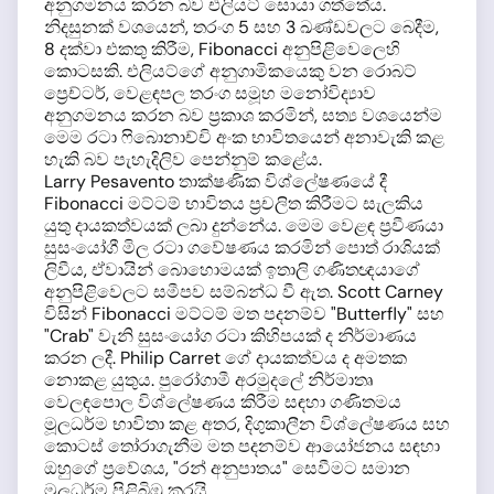
අනුගමනය කරන බව එලියට් සොයා ගත්තේය.
නිදසුනක් වශයෙන්, තරංග 5 සහ 3 ඛණ්ඩවලට බෙදීම,
8 දක්වා එකතු කිරීම, Fibonacci අනුපිළිවෙලෙහි
කොටසකි. එලියට්ගේ අනුගාමිකයෙකු වන රොබට්
ප්‍රෙච්ටර්, වෙළඳපල තරංග සමූහ මනෝවිද්‍යාව
අනුගමනය කරන බව ප්‍රකාශ කරමින්, සත්‍ය වශයෙන්ම
මෙම රටා ෆිබොනාච්චි අංක භාවිතයෙන් අනාවැකි කළ
හැකි බව පැහැදිලිව පෙන්නුම් කළේය.
Larry Pesavento තාක්ෂණික විශ්ලේෂණයේ දී
Fibonacci මට්ටම් භාවිතය ප්‍රචලිත කිරීමට සැලකිය
යුතු දායකත්වයක් ලබා දුන්නේය. මෙම වෙළඳ ප්‍රවීණයා
සුසංයෝගී මිල රටා ගවේෂණය කරමින් පොත් රාශියක්
ලිවීය, ඒවායින් බොහොමයක් ඉතාලි ගණිතඥයාගේ
අනුපිළිවෙලට සමීපව සම්බන්ධ වී ඇත. Scott Carney
විසින් Fibonacci මට්ටම් මත පදනම්ව "Butterfly" සහ
"Crab" වැනි සුසංයෝග රටා කිහිපයක් ද නිර්මාණය
කරන ලදී. Philip Carret ගේ දායකත්වය ද අමතක
නොකළ යුතුය. පුරෝගාමී අරමුදලේ නිර්මාතෘ
වෙලඳපොල විශ්ලේෂණය කිරීම සඳහා ගණිතමය
මූලධර්ම භාවිතා කළ අතර, දිගුකාලීන විශ්ලේෂණය සහ
කොටස් තෝරාගැනීම මත පදනම්ව ආයෝජනය සඳහා
ඔහුගේ ප්‍රවේශය, "රන් අනුපාතය" සෙවීමට සමාන
මූලධර්ම පිළිබිඹු කරයි.