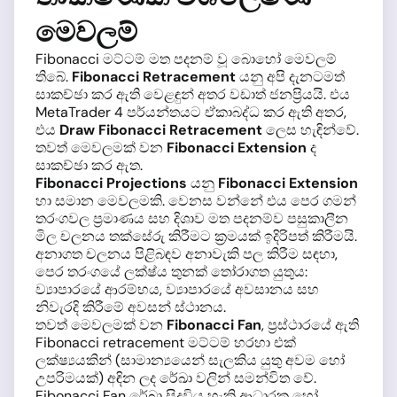
මෙවලම්
Fibonacci මට්ටම් මත පදනම් වූ බොහෝ මෙවලම්
තිබේ.
Fibonacci Retracement
යනු අපි දැනටමත්
සාකච්ඡා කර ඇති වෙළඳුන් අතර වඩාත් ජනප්‍රියයි. එය
MetaTrader 4 පර්යන්තයට ඒකාබද්ධ කර ඇති අතර,
එය
Draw Fibonacci Retracement
ලෙස හැඳින්වේ.
තවත් මෙවලමක් වන
Fibonacci Extension
ද
සාකච්ඡා කර ඇත.
Fibonacci Projections
යනු
Fibonacci Extension
හා සමාන මෙවලමකි. වෙනස වන්නේ එය පෙර ගමන්
තරංගවල ප්‍රමාණය සහ දිශාව මත පදනම්ව පසුකාලීන
මිල චලනය තක්සේරු කිරීමට ක්‍රමයක් ඉදිරිපත් කිරීමයි.
අනාගත චලනය පිළිබඳව අනාවැකි පල කිරීම සඳහා,
පෙර තරංගයේ ලක්ෂ්ය තුනක් තෝරාගත යුතුය:
ව්‍යාපාරයේ ආරම්භය, ව්‍යාපාරයේ අවසානය සහ
නිවැරදි කිරීමේ අවසන් ස්ථානය.
තවත් මෙවලමක් වන
Fibonacci Fan
, ප්‍රස්ථාරයේ ඇති
Fibonacci retracement මට්ටම් හරහා එක්
ලක්ෂ්‍යයකින් (සාමාන්‍යයෙන් සැලකිය යුතු අවම හෝ
උපරිමයක්) අඳින ලද රේඛා වලින් සමන්විත වේ.
Fibonacci Fan රේඛා සිදුවිය හැකි ආධාරක හෝ