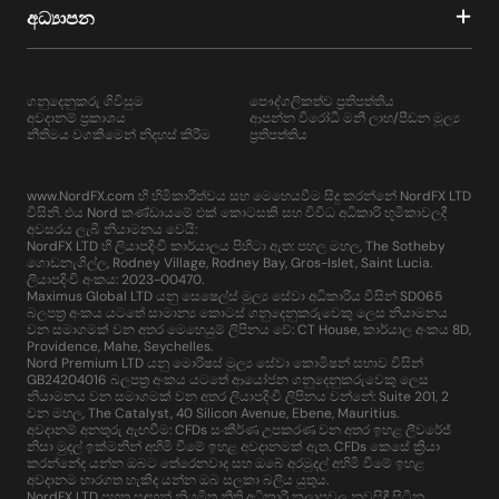
අධ්‍යාපන
ගනුදෙනුකරු ගිවිසුම
පෞද්ගලිකත්ව ප්‍රතිපත්තිය
අවදානම් ප්‍රකාශය
ආපන්න විරෝධී මනී ලාභ/පීඩන මූල්‍ය
නීතිමය වගකීමෙන් නිදහස් කිරීම
ප්‍රතිපත්තිය
www.NordFX.com හි හිමිකාරීත්වය සහ මෙහෙයවීම සිදු කරන්නේ NordFX LTD
විසිනි. එය Nord කණ්ඩායමේ එක් කොටසකි සහ විවිධ අධිකාරි භූමිකාවලදී
අවසරය ලැබී නියාමනය වෙයි:
NordFX LTD හි ලියාපදිංචි කාර්යාලය පිහිටා ඇත: පහල මහල, The Sotheby
ගොඩනැගිල්ල, Rodney Village, Rodney Bay, Gros-Islet, Saint Lucia.
ලියාපදිංචි අංකය: 2023-00470.
Maximus Global LTD යනු සෙෂෙල්ස් මූල්‍ය සේවා අධිකාරිය විසින් SD065
බලපත්‍ර අංකය යටතේ සාමාන්‍ය කොටස් ගනුදෙනුකරුවෙකු ලෙස නියාමනය
වන සමාගමක් වන අතර මෙහෙයුම් ලිපිනය වේ: CT House, කාර්යාල අංකය 8D,
Providence, Mahe, Seychelles.
Nord Premium LTD යනු මොරිෂස් මූල්‍ය සේවා කොමිෂන් සභාව විසින්
GB24204016 බලපත්‍ර අංකය යටතේ ආයෝජන ගනුදෙනුකරුවෙකු ලෙස
නියාමනය වන සමාගමක් වන අතර ලියාපදිංචි ලිපිනය වන්නේ: Suite 201, 2
වන මහල, The Catalyst, 40 Silicon Avenue, Ebene, Mauritius.
අවදානම් අනතුරු ඇඟවීම: CFDs සංකීර්ණ උපකරණ වන අතර ඉහළ ලීවරේජ්
නිසා මුදල් ඉක්මනින් අහිමි වීමේ ඉහළ අවදානමක් ඇත. CFDs කෙසේ ක්‍රියා
කරන්නේද යන්න ඔබට තේරෙනවාද සහ ඔබේ අරමුදල් අහිමි වීමේ ඉහළ
අවදානම භාරගත හැකිද යන්න ඔබ සලකා බලිය යුතුය.
NordFX LTD පහත සඳහන් නියමිත නීති අධිකාරී කලාපවල නවසිඳී සිටින