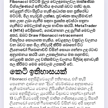
Fibonacci මට්ටම් මූල්‍ය වෙලඳපොලවල තාක්ෂණික
විශ්ලේෂණයේ අනිවාර්ය අංගයක් බවට පත්ව ඇත.
වෙළඳුන් ඒවා සිදුවිය හැකි ආධාරක සහ ප්‍රතිරෝධ
මට්ටම්, මිල හැරවුම් ලක්ෂ්‍ය, ප්‍රවණතා කාලසීමාවන්
සහ ලාභ ලබා ගැනීම සඳහා ප්‍රශස්ත අවස්ථා හඳුනා
ගැනීමට මෙවලමක් ලෙස භාවිතා කරයි. MetaTrader
4 (MT4) වේදිකාවේ, ගොඩනඟන ලද ග්‍රැෆික් මෙවලම්
අතර, ඔබට Draw Fibonacci retracement
විකල්පය සොයාගත හැකිය. වෙළඳපල චක්‍රවල චලනය
වන බවට සහ මිල නිවැරදි කිරීම් බොහෝ විට
ලියනාඩෝ ෆිබොනාච්චි විසින් සොයා ගන්නා ලද රටාව
අනුගමනය කරයි යන උපකල්පනය මත පදනම්ව,
වෙළඳාම් කරන ලද වත්කම්වල චලනය පිලිබඳ අනාවැකි
පල කිරීමට මෙම මෙවලම උපකාරී වේ.
කෙටි ඉතිහාසයක්
Fibonacci අනුපිළිවෙලෙහි ඉතිහාසය, එහි කැපී
පෙනෙන ගුණාංග සහ "දිව්‍ය" ස්වර්ණමය අනුපාතයට
ඇති සම්බන්ධය වෙනම ලිපියකින් විස්තර කරන ලදී.
මෙම අනුපිළිවෙල යුරෝපීය විද්‍යාවට හඳුන්වා දුන්නේ
13 වැනි සියවසේදී ඉතාලි ජාතික ගණිතඥයෙකු වූ පීසාහි
ලියනාඩෝ හෙවත් ෆිබොනාච්චි විසින් බව අපි සඳහන්
කළෙමු. එය 0 සහ 1 න් ආරම්භ වන අතර, සෑම පසු