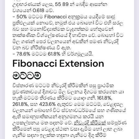
උදාහරණයක් ලෙස, 55 89 න් බෙදීම ආසන්න
වශයෙන් 0.618 වේ.
- 50% මට්ටම Fibonacci අනුක්‍රමය යෙදීමේ සෘජු
ප්‍රතිඵලයක් නොවේ, නමුත් එය බොහෝ විට එහි සරල
බව සහ මනෝවිද්‍යාත්මක වැදගත්කම හේතුවෙන්
තාක්ෂණික විශ්ලේෂණයේ දී භාවිතා වේ. බොහෝ විට
මිල ගණන් පෙර චලනයෙන් අඩකින් පමණ නිවැරදි
වන බව නිරීක්ෂණය වී ඇත.
- 78.6% මට්ටම 61.8% හි වර්ගමූලයයි.
Fibonacci Extension
මට්ටම්
විස්තාරණ මට්ටම් නිවැරදි කිරීමකින් පසු ප්‍රාථමික
ප්‍රවණතාවයේ දිශාවට මිල චලනය දිගටම කරගෙන යා
හැකි මට්ටම් තීරණය කිරීමට යොදා ගනී. 161.8%,
261.8%, සහ 423.6% ඇතුළුව මෙම මට්ටම්, වෙළඳපල
චලනයන් බොහෝ විට ස්වභාවධර්මයේ සහ ගණිතයේ
ඇති සමානුපාතිකයන් අනුගමනය කරයි යන
උපකල්පනය මත පදනම් වේ.
නිවැරදි කිරීමක්
සම්පූර්ණ
කිරීමෙන් පසු වෙළඳ ස්ථාන වසා දැමීම හෝ ලාභ ලබා
ගැනීම සඳහා ඉලක්ක හඳුනා ගැනීමට දිගු කිරීම්