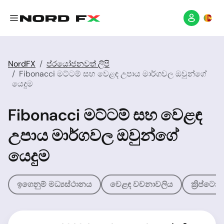
NordFX
ප්රයෝජනවත් ලිපි
Fibonacci මට්ටම් සහ වෙළඳ උපාය මාර්ගවල ඔවුන්ගේ
යෙදුම
Fibonacci මට්ටම් සහ වෙළඳ
උපාය මාර්ගවල ඔවුන්ගේ
යෙදුම
ඉගෙනුම් මධ්‍යස්ථානය
වෙළඳ වචනාවලිය
ක්‍රිප්ට