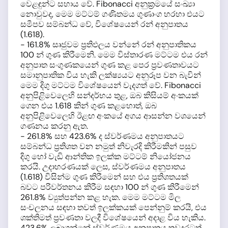
වෙළඳුන්ට සහාය වේ. Fibonacci අනුක්‍රමයේ සංඛ්‍යා
නොවුවද, මෙම මට්ටම් ගණිතමය ගුණාංග හරහා එයට
සමීපව සම්බන්ධ වේ, විශේෂයෙන් රන් අනුපාතය
(1.618).
- 161.8% සෘජුවම ප්‍රතිඵලය වන්නේ රන් අනුපාතිකය
100 න් ගුණ කිරීමෙනි. මෙම විස්තාරණ මට්ටම එය රන්
අනුපාත සංගුණකයෙන් ගුණ කළ පෙර ප්‍රවණතාවයට
සමානුපාතික විය හැකි ලක්ෂ්‍යයට අනුරූප වන බැවින්
මෙම දිගු මට්ටම විශේෂයෙන් වැදගත් වේ. Fibonacci
අනුපිළිවෙලෙහි සන්දර්භය තුළ, ඔබ කිසියම් අංකයක්
ගෙන එය 1.618 කින් ගුණ කළහොත්, ඔබ
අනුපිළිවෙලෙහි ඊළඟ අංකයේ අගය ආසන්න වශයෙන්
ගණනය කරනු ඇත.
- 261.8% සහ 423.6% ද ස්වර්ණමය අනුපාතයට
සම්බන්ධ ප්‍රතිශත වන නමුත් නිවැරදි කිරීමකින් පසුව
දිගු හෝ වැඩි ආන්තික ඉලක්ක මට්ටම් නියෝජනය
කරයි. උදාහරණයක් ලෙස, ස්වර්ණමය අනුපාතය
(1.618) විසින්ම ගුණ කිරීමෙන් සහ එය ප්‍රතිශතයක්
බවට පරිවර්තනය කිරීම සඳහා 100 න් ගුණ කිරීමෙන්
261.8% ව්‍යුත්පන්න කළ හැක. මෙම මට්ටම මිල
සංචලනය සඳහා තවත් ඉලක්කයක් පෙන්නුම් කරයි, එය
ශක්තිමත් ප්‍රවණතා වලදී විශේෂයෙන් අදාළ විය හැකිය.
423.6% ලබාගන්නේ ස්වර්ණමය අනුපාතය තවදුරටත්