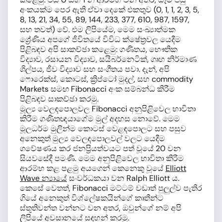
අංකයක්ම පෙර ඇති ඒවා දෙකේ එකතුව (0, 1, 1, 2, 3, 5,
8, 13, 21, 34, 55, 89, 144, 233, 377, 610, 987, 1597,
සහ තවත්) වේ. එම ලිපියේම, මෙම සංඛ්‍යාත්මක
ශ්‍රේණිය අපගේ ජීවිතයේ විවිධ ක්ෂේත්‍රවල යෙදීම
පිළිබඳව අපි සාකච්ඡා කළෙමු: ගණිතය, භෞතික
විද්‍යාව, රසායන විද්‍යාව, සයිබර්නෙටික්, ගෘහ නිර්මාණ
ශිල්පය, ජීව විද්‍යාව සහ සංගීතය පවා. දැන්, අපි
ෆොරෙක්ස්, කොටස්, ක්‍රිප්ටෝ මුදල්, සහ commodity
Markets සමඟ Fibonacci අංක සම්බන්ධ කිරීම
පිළිබඳව සාකච්ඡා කරමු.
මූල්‍ය වෙලඳපොලවල Fibonacci අනුපිළිවෙල භාවිතා
කිරීම ගණිතඥයාගේම මුල් අදහස නොවේ. මෙම
මූලධර්ම මුලින්ම කොටස් වෙළඳපොලට සහ පසුව
අනෙකුත් මුල්‍ය වෙලඳපොලවල් වලට යෙදීම
ගවේෂණය කර ජනප්‍රියත්වයට පත් වූයේ 20 වන
සියවසේදී පමණි. මෙම අනුපිළිවෙල භාවිතා කිරීම
ආරම්භ කළ පළමු අයගෙන් කෙනෙකු වූයේ
Elliott
Wave න්‍යායේ
සංවර්ධකයා වන Ralph Elliott ය.
කෙසේ වෙතත්, Fibonacci මට්ටම් වඩාත් පුලුල්ව පැතිර
ගියේ අනෙකුත් විශ්ලේෂකයින්ගේ කෘතීන්ට
ස්තූතිවන්ත වන්නට වන අතර, ඔවුන්ගේ නම් අපි
ලිපියේ අවසානයේ සඳහන් කරමු.