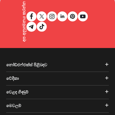
අප අනුගමනය කරන්න
නෝඩ්එෆ්එක්ස් පිළිබඳව
වේදිකා
වෙළඳ ගිණුම්
මෙවලම්