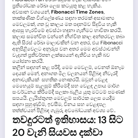
ප්‍රතිරෝධක රේඛා ලෙස කටයුතු කළ හැකිය.
අවසාන වශයෙන්,
Fibonacci Time Zones
,
තාක්ෂණික විශ්ලේෂණය සඳහා තරමක් අසාමාන්‍ය
මෙවලමක්, ගත වූ කාලය මත පදනම්ව සිදුවිය හැකි
ආපසු හැරවීමේ අවස්ථා හඳුනා ගැනීමට භාවිතා කරයි.
කලාප සමන්විත වන්නේ නිශ්චිත කාල අන්තරවල තබා
ඇති සිරස් රේඛා මාලාවකින් වන අතර, එය Fibonacci
අනුපිළිවෙලට අනුරූප වන අතර මෙම අවස්ථාවන්හි
වැදගත් ප්‍රතිවර්තන ලක්ෂ්‍යයන් ඇතිවිය හැකි බව
යෝජනා කරයි.
කලින් සඳහන් කළ පරිදි, මෙම මෙවලම්, වෙනත් ඕනෑම
දෙයක් මෙන්, අනාගත මිල චලනයන් පිළිබඳ නිවැරදි
අනාවැකියක් සහතික නොකරයි. ඔවුන් වෙළඳ
මෙහෙයුම් සැලසුම් කිරීමේදී සහ වෙළඳ උපාය මාර්ග
සංවර්ධනය කිරීමේදී සලකා බැලිය යුතු මට්ටම් පමණක්
සපයයි. ලැයිස්තුගත මෙවලම් සාර්ථක ලෙස යෙදීම
සඳහා පුහුණුවීම්, ඉවසීම, විනය සහ වෙළඳපල
තත්ත්වයන් පිළිබඳ ගැඹුරු අවබෝධයක් අවශ්‍ය වේ..
තවදුරටත් ඉතිහාසය: 13 සිට
20 වැනි සියවස දක්වා