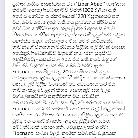
ප්‍රධාන ගණිත නිබන්ධනය වන "Liber Abaci" (ගණනය
කිරීමේ පොත) ෆිබොනාච්චි විසින් 1202 දී ලියා ඇති
අතර සංශෝධිත සංස්කරණයක් 1228 දී ප්‍රකාශයට පත්
විය. මෙම පොත දශම ගණිතය ප්‍රදර්ශනය කිරීම සහ
ප්‍රවර්ධනය කිරීම සඳහා කැප වූ අතර ශුන්‍ය සංඛ්‍යාව
නියෝජනය කිරීම ඇතුළුව ඉන්දු-අරාබි ඉලක්කම් වලින්
ව්‍යාප්තිය සඳහා අඩිතාලම දැමීය. මෙම කාර්යයේදී,
හාවුන්ගේ ජනගහන වර්ධනය පිළිබඳ ගැටළුවක් විසඳන
අතරතුර, ෆිබොනාච්චි ඔහුගේ නම දරන සුප්‍රසිද්ධ
අනුපිළිවෙල සකස් කළ අතර එය ගණිතයට ඔහුගේ
වඩාත්ම වැදගත් දායකත්වය බවට පත්ව ඇත.
Fibonacci අනුපිළිවෙල 20 වන සියවසේ මූල්‍ය
වෙලඳපොලවල් වෙළඳාම් කිරීමේදී නව යෙදුමක් සොයා
ගන්නා ලදී, මූලික වශයෙන් එය අධ්‍යයනය කර එය
භාවිතා කළ වෙළඳුන් කිහිප දෙනෙකුට සහ මූල්‍ය
විශ්ලේෂකයින්ට ස්තූතිවන්ත විය. ඒවායින්
බොහොමයක් මිල රටා සහ එලියට් තරංග න්‍යාය සමඟ
Fibonacci මට්ටම් සම්බන්ධ කර ඇත. රැල්ෆ් එලියට්ගේ
කෘතිය පුනරාවර්තන රටා සහ අනුපිළිවෙල මත පදනම්
වුවද, එය සාකච්ඡා කරන ලද අනුපිළිවෙල සමඟ
සම්බන්ධයක් සොයා ගනී. වෙළඳපල තරංග රටා
Fibonacci සංඛ්‍යා වලට තරමක් සම්බන්ධ ව්‍යුහයක්