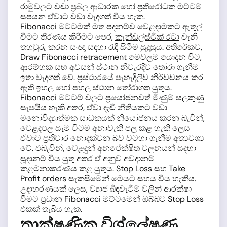
රාමුවලට වඩා ප්‍රබල ආධාරක හෝ ප්‍රතිරෝධක මට්ටම්
සපයන ඒවාට වඩා වැදගත් විය හැක.
Fibonacci මට්ටමක් මත පදනම්ව වෙළඳාමකට ඇතුල්
වීමට තීරණය කිරීමට පෙර,
කැන්ඩල්ස්ටික් රටා
වැනි
තහවුරු කරන සංඥා සඳහා රැඳී සිටීම සුදුසුය. අතිරේකව,
Draw Fibonacci retracement මෙවලම යොදන විට,
ආරම්භක සහ අවසන් ස්ථාන නිවැරදිව තෝරා ගැනීම
ඉතා වැදගත් වේ. ප්‍රස්ථාරයේ පැහැදිලිව නිර්වචනය කර
ඇති ඉහල හෝ පහල ස්ථාන තෝරාගත යුතුය.
Fibonacci මට්ටම් වලට ප්‍රයෝජනවත් මිණුම් සලකුණු
සැපයිය හැකි අතර, ඒවා දැඩි නීතියකට වඩා
මනෝවිද්‍යාත්මක සාධකයක් නියෝජනය කරන බැවින්,
වෙළඳපල සෑම විටම අනාවැකි පල කළ හැකි ලෙස
ඒවාට ප්‍රතිචාර නොදක්වන බව වටහා ගැනීම අත්‍යවශ්‍ය
වේ. එබැවින්, වෙළඳුන් අනපේක්ෂිත චලනයන් සඳහා
සූදානම් විය යුතු අතර ඒ අනුව අවදානම්
කළමනාකරණය කළ යුතුය. Stop Loss සහ Take
Profit orders සැකසීමෙන් මෙයට සහය විය හැකිය.
උදාහරණයක් ලෙස, ව්‍යාජ බිඳවැටීම් වලින් ආරක්ෂා
වීමට ප්‍රධාන Fibonacci මට්ටමෙන් ඔබ්බට Stop Loss
එකක් තැබිය හැක.
තාක්ෂණික විශ්ලේෂණ