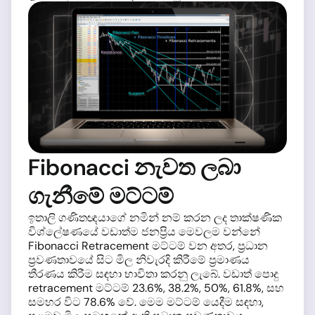
Fibonacci නැවත ලබා
ගැනීමේ මට්ටම්
ඉතාලි ගණිතඥයාගේ නමින් නම් කරන ලද තාක්ෂණික
විශ්ලේෂණයේ වඩාත්ම ජනප්‍රිය මෙවලම වන්නේ
Fibonacci Retracement මට්ටම් වන අතර, ප්‍රධාන
ප්‍රවණතාවයේ සිට මිල නිවැරදි කිරීමේ ප්‍රමාණය
තීරණය කිරීම සඳහා භාවිතා කරනු ලැබේ. වඩාත් පොදු
retracement මට්ටම් 23.6%, 38.2%, 50%, 61.8%, සහ
සමහර විට 78.6% වේ. මෙම මට්ටම් යෙදීම සඳහා,