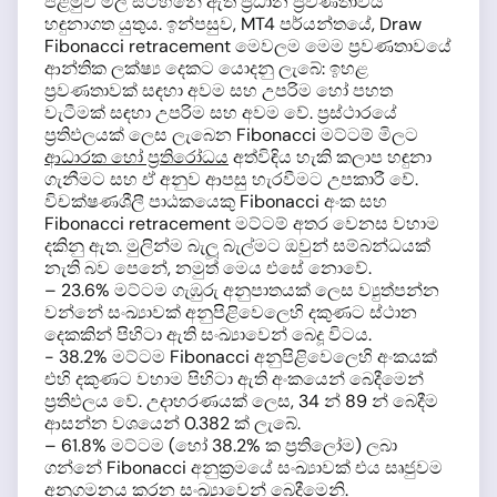
පළමුව මිල සටහනේ ඇති ප්‍රධාන ප්‍රවණතාවය
හඳුනාගත යුතුය. ඉන්පසුව, MT4 පර්යන්තයේ, Draw
Fibonacci retracement මෙවලම මෙම ප්‍රවණතාවයේ
ආන්තික ලක්ෂ්‍ය දෙකට යොදනු ලැබේ: ඉහළ
ප්‍රවණතාවක් සඳහා අවම සහ උපරිම හෝ පහත
වැටීමක් සඳහා උපරිම සහ අවම වේ. ප්‍රස්ථාරයේ
ප්‍රතිඵලයක් ලෙස ලැබෙන Fibonacci මට්ටම් මිලට
ආධාරක හෝ ප්‍රතිරෝධය
අත්විඳිය හැකි කලාප හඳුනා
ගැනීමට සහ ඒ අනුව ආපසු හැරවීමට උපකාරී වේ.
විචක්ෂණශීලී පාඨකයෙකු Fibonacci අංක සහ
Fibonacci retracement මට්ටම් අතර වෙනස වහාම
දකිනු ඇත. මුලින්ම බැලූ බැල්මට ඔවුන් සම්බන්ධයක්
නැති බව පෙනේ, නමුත් මෙය එසේ නොවේ.
– 23.6% මට්ටම ගැඹුරු අනුපාතයක් ලෙස ව්‍යුත්පන්න
වන්නේ සංඛ්‍යාවක් අනුපිළිවෙලෙහි දකුණට ස්ථාන
දෙකකින් පිහිටා ඇති සංඛ්‍යාවෙන් බෙදූ විටය.
- 38.2% මට්ටම Fibonacci අනුපිළිවෙලෙහි අංකයක්
එහි දකුණට වහාම පිහිටා ඇති අංකයෙන් බෙදීමෙන්
ප්‍රතිඵලය වේ. උදාහරණයක් ලෙස, 34 න් 89 න් බෙදීම
ආසන්න වශයෙන් 0.382 ක් ලැබේ.
– 61.8% මට්ටම (හෝ 38.2% ක ප්‍රතිලෝම) ලබා
ගන්නේ Fibonacci අනුක්‍රමයේ සංඛ්‍යාවක් එය සෘජුවම
අනුගමනය කරන සංඛ්‍යාවෙන් බෙදීමෙනි.