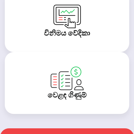
විනිමය වේදිකා
වෙළඳ ගිණුම්