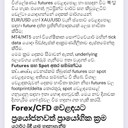
විශ්ලේෂණය futures වෙළඳපොළ හා සසඳන විට 복잡
විය හැක. එහෙත්, ෆුට්ප්‍රින්ට් චාර්ට් සහ කිවුමලටිව්
ඩෙල්ටා යොදාගන්නේ දෙකක් මාර්ගයෙන්:
EUR/USD හෝ XAU/USD වැනි ස්පොට් වෙළඳපොළ
සඳහා future දත්ත ප්‍රතිනිශ්පාදකයක් ලෙස භාවිතා
කිරීම;
MT4/MT5 හෝ විශේෂීකෘත සොෆ්ට්වේයාර් මඟින් tick
data යොදා බිඩ්/ඇස්ක් ආක්‍රමණශීලිතාව ඇස්තමේන්තු
කිරීම.
මෙම ක්‍රම දෙකම සීමාවන් ඇතත්, underlying
බලවේගය තේරුම් ගැනීමට ඉතා වැදගත් වේ.
Futures සහ Spot අතර සම්බන්ධය
කட்டமைப்பு වෙනස්කම් තිබුණත් futures සහ spot
වෙළඳපොළ අතිශය සම්බන්ධ වී තිබේ. විශාල
වෙළඳකරුවන් දෙකම භාවිතා කරන නිසා futures වල
footprint/delta තොරතුරු spot වෙළඳපොළේ
ගනුදෙනු සඳහා ඉතා හොඳ අඟවුවකි. මෙය නව දිශාවක
දිගහැරීම හෝ දුර්වල වීම හඳුනා ගත හැකි කරයි.
Forex/CFD වෙළඳයට
ප්‍රයෝජනවත් ප්‍රායෝගික ක්‍රම
යථාර්ථ බිඳී යාම හඳුනාගැනීම