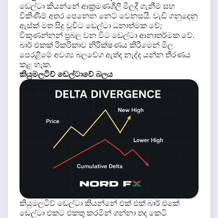
ඩෙල්ටා කියන්නේ ආක්‍රමණශීලී මිලදී ගැනීම් සහ
විකිණීම් අතර පෙනෙන නෙට් වෙනසයි. වැඩි ගනුදෙනු
ඇස්ක් මත සිදු වූවිට ඩෙල්ටා ධනාත්මක වේ;
විකුණන්නන් ප්‍රබල වන විට ඩෙල්ටා ආනාතර්මක වේ.
බාර් එකක් රිකරිකාව නිරීක්ෂණය කිරීමෙන් මිල
පෙරළීමේ අවශ්‍ය බලවේග ඇත්ද නැද්ද යන්න තීරණය
කළ හැක.
කියුමලටිව් ඩෙල්ටාවේ බලය
කියුමලටිව් ඩෙල්ටා කියන්නේ එක් එක් බාර් එකේ
ඩෙල්ටා එකට එකතු කරමින් ගන්නා තද කෙටි