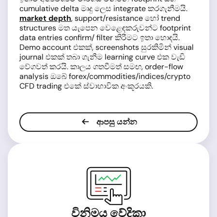
cumulative delta මෘදු ලෙස integrate කරගැනීමයි.
market depth
, support/resistance හෝ trend
structures මත යැපෙන වෙළෙඳකරුවන්ට footprint
data entries confirm/ filter කිරීමට ඉතා හොඳයි.
Demo account එකක්, screenshots සුරකිමින් visual
journal එකක් තබා ගැනීම learning curve එක වැඩි
වේගවත් කරයි. කාලය ගතවීමත් සමඟ, order-flow
analysis ඔබේ forex/commodities/indices/crypto
CFD trading එකේ ස්වාභාවික අංකූරයකි.
ආපසු යන්න
විනිමය වේදිකා