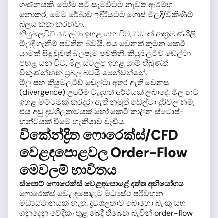
ගණනයකි. මෝම පටි සෑමවිටම නැවත ආරම්භ
නොකර, මෙම රේඛාව ඉදිරියටම ගොස් මිලදී/විකිණීම්
බලය කතා කරනවා.
කියුමලටිව් ඩෙල්ටා ඉහළ යන විට, වඩාත් ආක්‍රමණශීලී
මිලදී ගැනීම් පවතින බවයි. එය වෙනත් කුමන කෙටි
යාමක් සිදු වුවත් බලපෑම පවතිනි. කියුමලටිව් ඩෙල්ටා
පහළ යන විට, මිල ස්වල්ප ඉහළ යාම් තිබුණත්
විකුණන්නන් ප්‍රබල බවයි පෙන්වන්නේ.
මිල සහ කියුමලටිව් ඩෙල්ටා අතර ඇති වෙනස
(divergence) උපරිම වැදගත් අර්ථයක් ලබාදේ. මිල නව
ඉහළ මට්ටමක් කරදරා ඇති නමුත් ඩෙල්ටා දුර්වල නම්,
එය අඩු ද්‍රවශීලතාවයක් හෝ කෙටි කාලීන ස්ටොප්-
හන්ට්යක් වීමේ හැකියාව වැඩිය.
විකේන්ද්‍රිත ෆොරෙක්ස්/CFD
වෙළඳපොළවල Order-Flow
මෙවලම් භාවිතය
ස්පොට් ෆොරෙක්ස් වෙළඳපොළේ දත්ත අභියෝගය
ෆොරෙක්ස් වෙළඳපොළට මධ්‍යස්ථ පරිවහන
මධ්‍යස්ථානයක් නැත. ද්‍රවශීලතාව බොහෝ බැංකු සහ
ගනුදෙනු වේදිකා තුළ බෙදී තිබෙන බැවින් order-flow