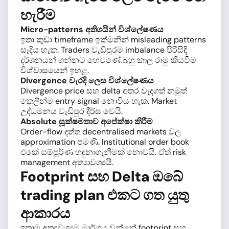
හැරීම
Micro-patterns අතිශයින් විශ්ලේෂණය
ඉතා කුඩා timeframe ඉක්මනින් misleading patterns
සෑදිය හැක. Traders වැඩිපුරම imbalance පිරිසිඳි
දර්ශනයන් ගන්නට හෙවණේ.බහු කාල රාමු කියවීම
විශ්වාසයෙන් ඉහළ.
Divergence වැරදි ලෙස විශ්ලේෂණය
Divergence price සහ delta අතර වැදගත් නමුත්
කෙලින්ම entry signal නොවිය හැක. Market
උද්ධමනය වැඩිපුර දීර්ඝ වෙයි.
Absolute සූක්ෂමතාව අපේක්ෂා කිරීම
Order-flow දත්ත decentralised markets වල
approximation පමණි. Institutional order book
එකේ සම්පූර්ණ හඳුනාගැනීමක් නොවයි. ඒත් risk
management අත්‍යාවශ්‍යයි.
Footprint සහ Delta ඔබේ
trading plan එකට ගත යුතු
ආකාරය
ඉතාම අත්‍යවශ්‍යම මාර්ගය වන්නේ footprint සහ