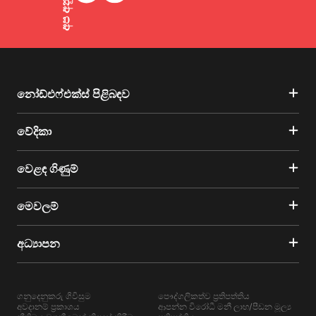
නෝඩ්එෆ්එක්ස් පිළිබඳව
වේදිකා
වෙළඳ ගිණුම්
මෙවලම්
අධ්‍යාපන
ගනුදෙනුකරු ගිවිසුම
පෞද්ගලිකත්ව ප්‍රතිපත්තිය
අවදානම් ප්‍රකාශය
ආපන්න විරෝධී මනී ලාභ/පීඩන මූල්‍ය