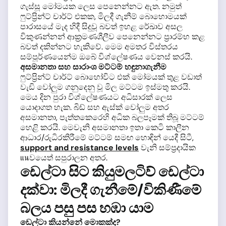
ගැස්සූ මෝමයක ලෙස පෙනෙන්නට ඇත. නමුත්
ෆුට්ප්‍රින්ට් චාර්ට් එකක, මිලදී ගැනීම් බොහොමයක්
පාරාසයේ මැද හිදී සිදුවූ බවත් ඉහළ රේඛාව අසල
විකුණන්නන් ආක්‍රමණශීලීව පෙනෙන්නට ප්‍රාරම්භ කළ
බවත් දකින්නට හැකිවේ. මෙම අමතර විස්තරය
සම්පූර්ණයෙන්ම ඔබේ විශ්ලේෂණය වෙනස් කරයි.
අසමානතා සහ සාරාංශ මට්ටම් හඳුනාගැනීම
ෆුට්ප්‍රින්ට් චාර්ට් බොහෝවිට එක් මෝමයක් තුළ වඩාත්
වැඩි වෝලුම ගනුදෙනු වූ මිල මට්ටම ඉස්මතු කරයි.
මෙය දින පුරා විශ්ලේෂණයට අධිසාරක් ලෙස
යොදාගත හැක. බිඩ් සහ ඇස්ක් වෝලුම අතර
අසමානතා, පැත්තකෙරෙහි අධික බලපෑමක් තිබූ මට්ටම්
හෙළි කරයි. මෙවැනි අසමානතා ඉතා කෙටි කාලීන
ආධාර/රුධිරකිරීමේ මට්ටම් සමඟ හොඳින් යෙදී සිටී,
support and resistance levels
වැනි සම්ප්‍රදායික
แนවයෙත් සපුරාලන අතර.
ඩෙල්ටා සිට කියුමලටිව් ඩෙල්ටා
දක්වා: මිලදී ගැනීමේ/විකිණීමේ
බලය පසු පස හඹා යාම
ඩෙල්ටා කියන්නේ මොකක්ද?