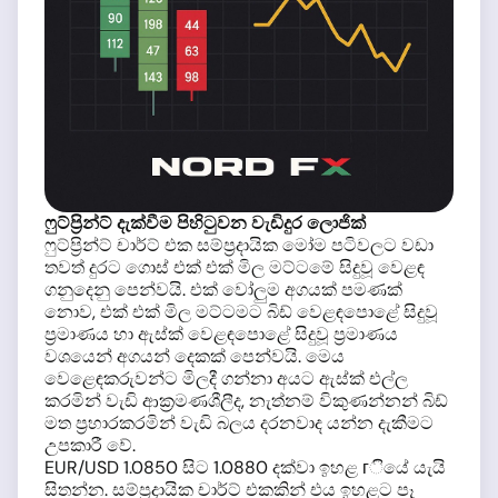
ෆුට්ප්‍රින්ට් දැක්වීම පිහිටුවන වැඩිදුර ලොජික්
ෆුට්ප්‍රින්ට් චාර්ට් එක සම්ප්‍රදායික මෝම පටිවලට වඩා
තවත් දුරට ගොස් එක් එක් මිල මට්ටමේ සිදුවූ වෙළඳ
ගනුදෙනු පෙන්වයි. එක් වෝලුම අගයක් පමණක්
නොව, එක් එක් මිල මට්ටමට බිඩ් වෙළඳපොළේ සිදුවූ
ප්‍රමාණය හා ඇස්ක් වෙළඳපොළේ සිදුවූ ප්‍රමාණය
වශයෙන් අගයන් දෙකක් පෙන්වයි. මෙය
වෙළෙඳකරුවන්ට මිලදී ගන්නා අයට ඇස්ක් එල්ල
කරමින් වැඩි ආක්‍රමණශීලීද, නැත්නම් විකුණන්නන් බිඩ්
මත ප්‍රහාරකරමින් වැඩි බලය දරනවාද යන්න දැකීමට
උපකාරී වේ.
EUR/USD 1.0850 සිට 1.0880 දක්වා ඉහළ гියේ යැයි
සිතන්න. සම්ප්‍රදායික චාර්ට් එකකින් එය ඉහළට පෑ