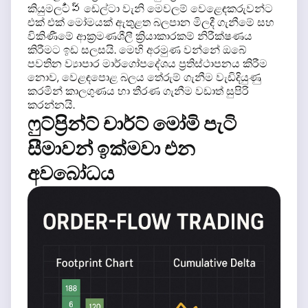
කියුමලටివ్ ඩෙල්ටා වැනි මෙවලම් වෙළෙඳකරුවන්ට
එක් එක් මෝමයක් ඇතුළත බලපාන මිලදී ගැනීමේ සහ
විකිණීමේ ආක්‍රමණශීලී ක්‍රියාකාරකම් නිරීක්ෂණය
කිරීමට ඉඩ සලසයි. මෙහි අරමුණ වන්නේ ඔබේ
පවතින ව්‍යාපාර මාර්ගෝපදේශය ප්‍රතිස්ථාපනය කිරීම
නොව, වෙළඳපොළ බලය තේරුම් ගැනීම වැඩිදියුණු
කරමින් කාලගුණය හා තීරණ ගැනීම වඩාත් සුපිරි
කරන්නයි.
ෆුට්ප්‍රින්ට් චාර්ට් මෝමි පැටි
සීමාවන් ඉක්මවා එන
අවබෝධය