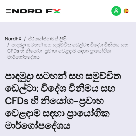
NordFX
ප්රයෝජනවත් ලිපි
පාදමුද්‍රා සටහන් සහ සමුච්චිත ඩෙල්ටා: විදේශ විනිමය සහ
CFDs හි නියෝග-ප්‍රවාහ වෙළඳාම සඳහා ප්‍රායෝගික
මාර්ගෝපදේශය
පාදමුද්‍රා සටහන් සහ සමුච්චිත
ඩෙල්ටා: විදේශ විනිමය සහ
CFDs හි නියෝග-ප්‍රවාහ
වෙළඳාම සඳහා ප්‍රායෝගික
මාර්ගෝපදේශය