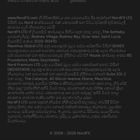
නීතිමය වගකීමෙන් නිදහස් කිරීම
ප්‍රතිපත්තිය
www.NordFX.com හි හිමිකාරීත්වය සහ මෙහෙයවීම සිදු කරන්නේ NordFX LTD
විසිනි. එය Nord කණ්ඩායමේ එක් කොටසකි සහ විවිධ අධිකාරි භූමිකාවලදී
අවසරය ලැබී නියාමනය වෙයි:
NordFX LTD හි ලියාපදිංචි කාර්යාලය පිහිටා ඇත: පහල මහල, The Sotheby
ගොඩනැගිල්ල, Rodney Village, Rodney Bay, Gros-Islet, Saint Lucia.
ලියාපදිංචි අංකය: 2023-00470.
Maximus Global LTD යනු සෙෂෙල්ස් මූල්‍ය සේවා අධිකාරිය විසින් SD065
බලපත්‍ර අංකය යටතේ සාමාන්‍ය කොටස් ගනුදෙනුකරුවෙකු ලෙස නියාමනය
වන සමාගමක් වන අතර මෙහෙයුම් ලිපිනය වේ: CT House, කාර්යාල අංකය 8D,
Providence, Mahe, Seychelles.
Nord Premium LTD යනු මොරිෂස් මූල්‍ය සේවා කොමිෂන් සභාව විසින්
GB24204016 බලපත්‍ර අංකය යටතේ ආයෝජන ගනුදෙනුකරුවෙකු ලෙස
නියාමනය වන සමාගමක් වන අතර ලියාපදිංචි ලිපිනය වන්නේ: Suite 201, 2
වන මහල, The Catalyst, 40 Silicon Avenue, Ebene, Mauritius.
අවදානම් අනතුරු ඇඟවීම: CFDs සංකීර්ණ උපකරණ වන අතර ඉහළ ලීවරේජ්
නිසා මුදල් ඉක්මනින් අහිමි වීමේ ඉහළ අවදානමක් ඇත. CFDs කෙසේ ක්‍රියා
කරන්නේද යන්න ඔබට තේරෙනවාද සහ ඔබේ අරමුදල් අහිමි වීමේ ඉහළ
අවදානම භාරගත හැකිද යන්න ඔබ සලකා බලිය යුතුය.
NordFX LTD පහත සඳහන් නියමිත නීති අධිකාරී කලාපවල නවසිඳී සිටින
පුද්ගලයින්ට තම සේවා ලබා නොදේ: එක්සත් ජනපදය, කැනඩාව, යුරෝපා
සංගමය, රුසියානු සම්මේලනය, キයුබාව, සුඩානය, සිරියාව, මැලේසියාව,
පැනමාව, ඉන්දුනීසියාව, ජපානය, බ්‍රසීලය, යුක්රේනය, උතුරු කොරියාව,
මියන්මාරය.
© 2008 - 2026 NordFX.