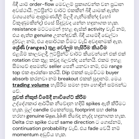
බිඳී යාම් order-flow මෙවලම් ප්‍රකාශවන්ත වන ප්‍රධාන
අවස්ථායි. ෆුට්ප්‍රින්ට් චාර්ට් එකකින් බිඳී යාමක් ඇත්ත
වශයෙන්ම ආක්‍රමණශීලී මිලදී ගැනීමකින්ද (හෝ
විකුණුමකින්ද) එසේ සිදුවූවද යන්න හඳුනාගත හැක.
resistance මට්ටමෙන් ඉහළ ඇස්ක් activity වැඩි නම්,
එය ඇත්ත genuine උනන්දුවකි. බිඳී යාමේදී ඩෙල්ටා
දුර්වල නම්, එය අසාර්ථක වීමට වැඩි අවදානමක් ඇත.
ශ්‍රේණී (ranges) තුළ වෝලුම හැසිරීම කියවීම
එළඹීම් කාලවලදී, ෆුට්ප්‍රින්ට් චාර්ට් කියවන්නේ එක් එක්
rotation එක තුළ කවුද බලවත්ද යන්නයි. එකම ඉහළ
සීමාවේ අසමත්ව seller පෙනී යනවා නම්, එම range
top එක ආරක්ෂා කරයි. Dip එකක් සෑමවිටම buyer
absorb කරනවා නම් breakout එකක් සූදානම්. මෙය
trading volume
හැසිරීම සමඟ ඉතා හොඳින් සම්බන්ධ
වේ.
පුවත් නිකුත් වීමේදී නාවිගේට් කිරීම
උද්දේගකාර ආර්ථික නිවේදන හදිසි spikes ඇති කිරීමට
හැක. මුල් candle එකෙන්පසු, footprint සහ delta
හරහා genuine தொடர்ச்சி තිබේද නැද්ද හඳුනාගත හැක.
Delta එක spike එකේ same direction ට ගොස්නම්,
continuation probability වැඩි. එය fade වෙයි නම්
momentum අඩුවිය හැක.