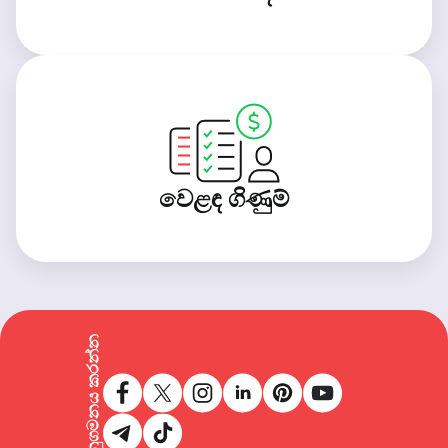
වෙළඳ ගිණුම්
අප අනුගමනය කරන්න