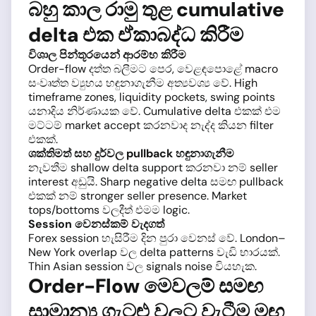
බහු කාල රාමු තුළ cumulative
delta එක ඒකාබද්ධ කිරීම
විශාල පින්තූරයෙන් ආරම්භ කිරීම
Order-flow දත්ත බලීමට පෙර, වෙළඳපොළේ macro
සංවෘත්ත ව්‍යුහය හඳුනාගැනීම අත්‍යවශ්‍ය වේ. High
timeframe zones, liquidity pockets, swing points
යනාදිය නිර්ණායක වේ. Cumulative delta එකක් එම
මට්ටම් market accept කරනවාද නැද්ද කියන filter
එකක්.
ශක්තිමත් සහ දුර්වල pullback හඳුනාගැනීම
නැවතීම shallow delta support කරනවා නම් seller
interest අඩුයි. Sharp negative delta සමඟ pullback
එකක් නම් stronger seller presence. Market
tops/bottoms වලදීත් එමම logic.
Session වෙනස්කම් වැදගත්
Forex session හැසිරීම දින පුරා වෙනස් වේ. London–
New York overlap වල delta patterns වැඩි භාරයක්.
Thin Asian session වල signals noise වියහැක.
Order-Flow මෙවලම් සමඟ
සාමාන්‍ය ගැටළු වලට වැටීම මඟ