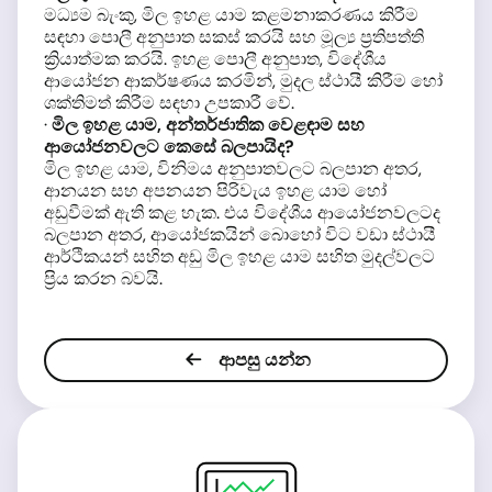
මධ්‍යම බැංකු, මිල ඉහළ යාම කළමනාකරණය කිරීම
සඳහා පොලී අනුපාත සකස් කරයි සහ මූල්‍ය ප්‍රතිපත්ති
ක්‍රියාත්මක කරයි. ඉහළ පොලී අනුපාත, විදේශීය
ආයෝජන ආකර්ෂණය කරමින්, මුදල ස්ථායී කිරීම හෝ
ශක්තිමත් කිරීම සඳහා උපකාරී වේ.
·
මිල ඉහළ යාම, අන්තර්ජාතික වෙළඳාම සහ
ආයෝජනවලට කෙසේ බලපායිද?
මිල ඉහළ යාම, විනිමය අනුපාතවලට බලපාන අතර,
ආනයන සහ අපනයන පිරිවැය ඉහළ යාම හෝ
අඩුවීමක් ඇති කළ හැක. එය විදේශීය ආයෝජනවලටද
බලපාන අතර, ආයෝජකයින් බොහෝ විට වඩා ස්ථායී
ආර්ථිකයන් සහිත අඩු මිල ඉහළ යාම සහිත මුදල්වලට
ප්‍රිය කරන බවයි.
ආපසු යන්න