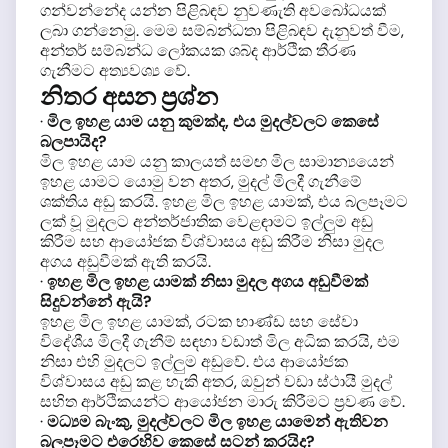
ගන්වන්නේද යන්න පිළිබඳව නුවණැති අවබෝධයක්
ලබා ගන්නෙමු. මෙම සම්බන්ධතා පිළිබඳව දැනුවත් වීම,
අන්තර් සම්බන්ධ ලෝකයක ශබ්ද ආර්ථික තීරණ
ගැනීමට අත්‍යවශ්‍ය වේ.
නිතර අසන ප්‍රශ්න
·
මිල ඉහළ යාම යනු කුමක්ද, එය මුදල්වලට කෙසේ
බලපායිද?
මිල ඉහළ යාම යනු කාලයත් සමඟ මිල සාමාන්‍යයෙන්
ඉහළ යාමට යොමු වන අතර, මුදල් මිලදී ගැනීමේ
ශක්තිය අඩු කරයි. ඉහළ මිල ඉහළ යාමක්, එය බලපෑමට
ලක් වූ මුදලට අන්තර්ජාතික වෙළඳාමට ඉල්ලුම අඩු
කිරීම සහ ආයෝජක විශ්වාසය අඩු කිරීම නිසා මුදල
අගය අඩුවීමක් ඇති කරයි.
·
ඉහළ මිල ඉහළ යාමක් නිසා මුදල අගය අඩුවීමක්
සිදුවන්නේ ඇයි?
ඉහළ මිල ඉහළ යාමක්, රටක භාණ්ඩ සහ සේවා
විදේශීය මිලදී ගැනීම් සඳහා වඩාත් මිල අධික කරයි, එම
නිසා එහි මුදලට ඉල්ලුම අඩුවේ. එය ආයෝජක
විශ්වාසය අඩු කළ හැකි අතර, ඔවුන් වඩා ස්ථායී මුදල්
සහිත ආර්ථිකයන්ට ආයෝජන මාරු කිරීමට ප්‍රවණ වේ.
·
මධ්‍යම බැංකු, මුදල්වලට මිල ඉහළ යාමෙන් ඇතිවන
බලපෑමට එරෙහිව කෙසේ සටන් කරයිද?