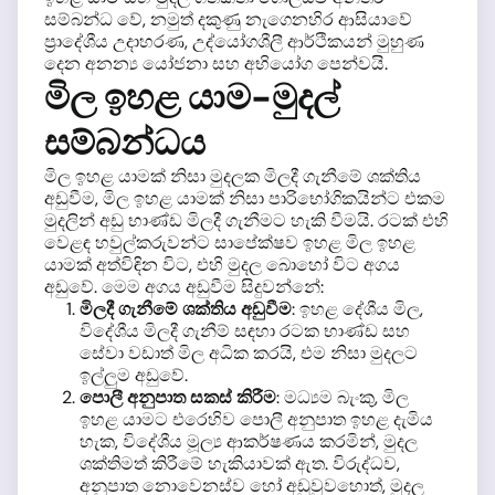
සම්බන්ධ වේ, නමුත් දකුණු නැගෙනහිර ආසියාවේ
ප්‍රාදේශීය උදාහරණ, උද්යෝගශීලී ආර්ථිකයන් මුහුණ
දෙන අනන්‍ය යෝජනා සහ අභියෝග පෙන්වයි.
මිල ඉහළ යාම-මුදල්
සම්බන්ධය
මිල ඉහළ යාමක් නිසා මුදලක මිලදී ගැනීමේ ශක්තිය
අඩුවීම, මිල ඉහළ යාමක් නිසා පාරිභෝගිකයින්ට එකම
මුදලින් අඩු භාණ්ඩ මිලදී ගැනීමට හැකි වීමයි. රටක් එහි
වෙළඳ හවුල්කරුවන්ට සාපේක්ෂව ඉහළ මිල ඉහළ
යාමක් අත්විඳින විට, එහි මුදල බොහෝ විට අගය
අඩුවේ. මෙම අගය අඩුවීම සිදුවන්නේ:
මිලදී ගැනීමේ ශක්තිය අඩුවීම
: ඉහළ දේශීය මිල,
විදේශීය මිලදී ගැනීම් සඳහා රටක භාණ්ඩ සහ
සේවා වඩාත් මිල අධික කරයි, එම නිසා මුදලට
ඉල්ලුම අඩුවේ.
පොලී අනුපාත සකස් කිරීම
: මධ්‍යම බැංකු, මිල
ඉහළ යාමට එරෙහිව පොලී අනුපාත ඉහළ දැමිය
හැක, විදේශීය මූල්‍ය ආකර්ෂණය කරමින්, මුදල
ශක්තිමත් කිරීමේ හැකියාවක් ඇත. විරුද්ධව,
අනුපාත නොවෙනස්ව හෝ අඩුවුවහොත්, මුදල