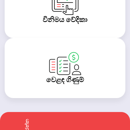
විනිමය වේදිකා
වෙළඳ ගිණුම්