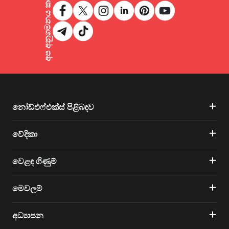
අප අනුගමනය කරන්න
නෝඩ්එෆ්එක්ස් පිළිබඳව
වේදිකා
වෙළඳ ගිණුම්
මෙවලම්
අධ්‍යාපන