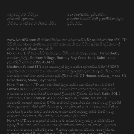
ගනුදෙනුකරු ගිවිසුම
පෞද්ගලිකත්ව ප්‍රතිපත්තිය
අවදානම් ප්‍රකාශය
ආපන්න විරෝධී මනී ලාභ/පීඩන මූල්‍ය
නීතිමය වගකීමෙන් නිදහස් කිරීම
ප්‍රතිපත්තිය
www.NordFX.com හි හිමිකාරීත්වය සහ මෙහෙයවීම සිදු කරන්නේ NordFX LTD
විසිනි. එය Nord කණ්ඩායමේ එක් කොටසකි සහ විවිධ අධිකාරි භූමිකාවලදී
අවසරය ලැබී නියාමනය වෙයි:
NordFX LTD හි ලියාපදිංචි කාර්යාලය පිහිටා ඇත: පහල මහල, The Sotheby
ගොඩනැගිල්ල, Rodney Village, Rodney Bay, Gros-Islet, Saint Lucia.
ලියාපදිංචි අංකය: 2023-00470.
Maximus Global LTD යනු සෙෂෙල්ස් මූල්‍ය සේවා අධිකාරිය විසින් SD065
බලපත්‍ර අංකය යටතේ සාමාන්‍ය කොටස් ගනුදෙනුකරුවෙකු ලෙස නියාමනය
වන සමාගමක් වන අතර මෙහෙයුම් ලිපිනය වේ: CT House, කාර්යාල අංකය 8D,
Providence, Mahe, Seychelles.
Nord Premium LTD යනු මොරිෂස් මූල්‍ය සේවා කොමිෂන් සභාව විසින්
GB24204016 බලපත්‍ර අංකය යටතේ ආයෝජන ගනුදෙනුකරුවෙකු ලෙස
නියාමනය වන සමාගමක් වන අතර ලියාපදිංචි ලිපිනය වන්නේ: Suite 201, 2
වන මහල, The Catalyst, 40 Silicon Avenue, Ebene, Mauritius.
අවදානම් අනතුරු ඇඟවීම: CFDs සංකීර්ණ උපකරණ වන අතර ඉහළ ලීවරේජ්
නිසා මුදල් ඉක්මනින් අහිමි වීමේ ඉහළ අවදානමක් ඇත. CFDs කෙසේ ක්‍රියා
කරන්නේද යන්න ඔබට තේරෙනවාද සහ ඔබේ අරමුදල් අහිමි වීමේ ඉහළ
අවදානම භාරගත හැකිද යන්න ඔබ සලකා බලිය යුතුය.
NordFX LTD පහත සඳහන් නියමිත නීති අධිකාරී කලාපවල නවසිඳී සිටින
පුද්ගලයින්ට තම සේවා ලබා නොදේ: එක්සත් ජනපදය, කැනඩාව, යුරෝපා
සංගමය, රුසියානු සම්මේලනය, キයුබාව, සුඩානය, සිරියාව, මැලේසියාව,
පැනමාව, ඉන්දුනීසියාව, ජපානය, බ්‍රසීලය, යුක්රේනය, උතුරු කොරියාව,