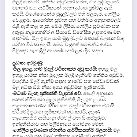
මිලදී ගැනීමේ ශක්තිය අඩුවීමත් සමඟ, එය පුද්ගලයන්,
ව්‍යාපාර සහ ආර්ථිකයන් සඳහා දුරගත ප්‍රතිඵල ඇති
කරයි. විශේෂයෙන්ම මුදල්වලට එහි බලපෑම, ගෝලීය
වෙළඳාම, ආයෝජන ප්‍රවාහ සහ විනිමය අනුපාතවලට
රැළි ඇති කළ හැක. මෙම ලිපිය, ගෝලීය ප්‍රවණතා සහ
දකුණු නැගෙනහිර ආසියාවේ විශේෂිත උදාහරණ මත
පදනම්ව, මිල ඉහළ යාම මුදල්වලට කෙසේ බලපානවාද
යන්න විමසා බලයි, මෙම වැදගත් සම්බන්ධතාවය
පිළිබඳව පැහැදිලි අවබෝධයක් ලබා දීම සඳහා.
ප්‍රධාන අරමුණු
:
·
මිල ඉහළ යාම මුදල් වටිනාකම අඩු කරයි
: ඉහළ මිල
ඉහළ යාමක් නිසා මුදලක මිලදී ගැනීමේ ශක්තිය අඩුවීම,
විදේශීය මිලදී ගැනීම් සඳහා භාණ්ඩ සහ සේවා වඩාත්
මිල අධික වීම නිසා අගය අඩුවීමක් ඇති කරයි.
·
මධ්‍යම බැංකු ප්‍රතිපත්ති වැදගත් වේ
: පොලී අනුපාත
සකස් කිරීම සහ මූල්‍ය ප්‍රතිපත්ති, මිල ඉහළ යාම
කළමනාකරණය කිරීම සහ මුදල් වටිනාකම් ස්ථායී
කිරීමේදී ප්‍රධාන භූමිකාවක් ඉටු කරයි, දකුණු
නැගෙනහිර ආසියානු රටවල් වන සිංගප්පූරුව,
ඉන්දුනීසියාව සහ පිලිපීනයේ යෝජනා මෙන්.
·
ගෝලීය ප්‍රවණතා ස්ථානීය ආර්ථිකයන්ට බලපායි
: මිල
ඉහළ යාම සහ මුදල් ගතිකතා ගෝලීයව අන්තර්