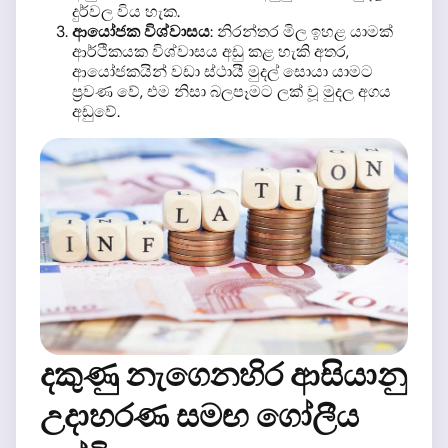
දුර්වල විය හැක.
ආයෝජක විශ්වාසය
: නිරන්තර මිල ඉහළ යාමක්
ආර්ථිකයක විශ්වාසය අඩු කළ හැකි අතර,
ආයෝජකයින් වඩා ස්ථායී මුදල් සොයා යාමට
ප්‍රවණ වේ, එම නිසා බලපෑමට ලක් වූ මුදල අගය
අඩුවේ.
දකුණු නැගෙනහිර ආසියානු
උදාහරණ සමඟ ගෝලීය