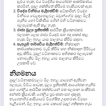
දැමිය හැක, එය විදේශීය ආයෝජන ආකර්ෂණය
කරමින්, මුදල ශක්තිමත් කිරීමේ හැකියාවක් ඇත.
විදේශ විනිමය මැදිහත්වීම්
: අධිකාරීන්, විදේශ
විනිමය වෙළඳපොළවල ඔවුන්ගේම මුදල මිලදී
ගැනීම හෝ විකිණීම මගින් එහි වටිනාකමට
බලපෑමක් ඇති කළ හැක.
රාජ්‍ය මූල්‍ය ප්‍රතිපත්ති
: ආර්ථික ක්‍රියාකාරකම්
බලපාන ලෙස රාජ්‍ය වියදම් සහ බදු සකස් කළ
හැක, මිල ඉහළ යාම පාලනය කිරීම සඳහා.
සැපයුම් පාර්ශවීය මැදිහත්වීම්
: නිෂ්පාදන
කාර්යක්ෂමතාව වැඩි කිරීම සහ නිෂ්පාදන පිරිවැය
අඩු කිරීම, මුදල් වටිනාකමට අහිතකර බලපෑමක්
නොමැතිව මිල ඉහළ යාම පාලනය කිරීමට
උපකාරී වේ.
නිගමනය
මුදල් වටිනාකම්වලට මිල ඉහළ යාමෙන් ඇතිවන
බලපෑම, විවිධ සාධක, මූල්‍ය ප්‍රතිපත්ති, ආයෝජක හැඟීම්
සහ ගෝලීය ආර්ථික තත්ත්වයන් මත බලපාන සංකීර්ණ
අන්තර් ක්‍රියාවකි. ගෝලීය ප්‍රවණතා සහ දකුණු
නැගෙනහිර ආසියාවේ විශේෂිත උදාහරණ විමසා
බැලීමෙන්, මිල ඉහළ යාම කෙසේ මුදල් ගතිකතා හැඩ