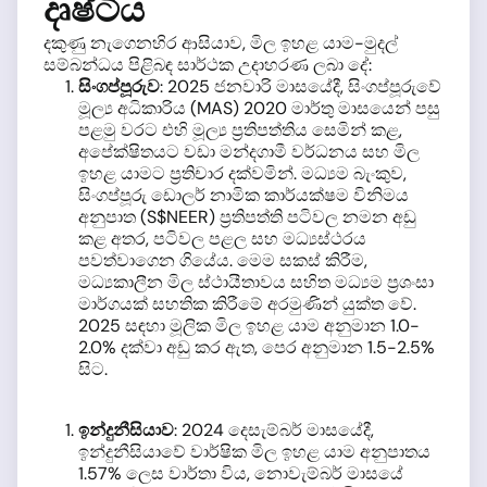
දෘෂ්ටිය
දකුණු නැගෙනහිර ආසියාව, මිල ඉහළ යාම-මුදල්
සම්බන්ධය පිළිබඳ සාර්ථක උදාහරණ ලබා දේ:
සිංගප්පූරුව
: 2025 ජනවාරි මාසයේදී, සිංගප්පූරුවේ
මූල්‍ය අධිකාරිය (MAS) 2020 මාර්තු මාසයෙන් පසු
පළමු වරට එහි මූල්‍ය ප්‍රතිපත්තිය සෙමින් කළ,
අපේක්ෂිතයට වඩා මන්දගාමී වර්ධනය සහ මිල
ඉහළ යාමට ප්‍රතිචාර දක්වමින්. මධ්‍යම බැංකුව,
සිංගප්පූරු ඩොලර් නාමික කාර්යක්ෂම විනිමය
අනුපාත (S$NEER) ප්‍රතිපත්ති පටිවල නමන අඩු
කළ අතර, පටිවල පළල සහ මධ්‍යස්ථරය
පවත්වාගෙන ගියේය. මෙම සකස් කිරීම,
මධ්‍යකාලීන මිල ස්ථායීතාවය සහිත මධ්‍යම ප්‍රශංසා
මාර්ගයක් සහතික කිරීමේ අරමුණින් යුක්ත වේ.
2025 සඳහා මූලික මිල ඉහළ යාම අනුමාන 1.0-
2.0% දක්වා අඩු කර ඇත, පෙර අනුමාන 1.5-2.5%
සිට.
ඉන්දුනීසියාව
: 2024 දෙසැම්බර් මාසයේදී,
ඉන්දුනීසියාවේ වාර්ෂික මිල ඉහළ යාම අනුපාතය
1.57% ලෙස වාර්තා විය, නොවැම්බර් මාසයේ