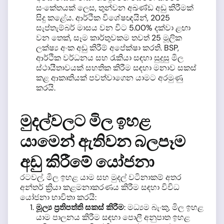
සංකේතයක් ලෙස, තුන්වන අඛණ්ඩ අඩු කිරීමක්
සිදු කළේය. ආර්ථික විශේෂඥයින්, 2025
සැප්තැම්බර් මාසය වන විට 5.00% දක්වා ළඟා
වන තෙක්, සෑම කාර්තුවකම තවත් 25 මූලික
ලක්ෂ්‍ය අංක අඩු කිරීම් අපේක්ෂා කරති. BSP,
ආර්ථික වර්ධනය සහ රැකියා සඳහා සුදුසු මිල
ස්ථායීතාවයක් සහතික කිරීම සඳහා මනාව සකස්
කළ ආකෘතියක් පවත්වාගෙන යාමට අරමුණු
කරයි.
මුදල්වලට මිල ඉහළ
යාමෙන් ඇතිවන බලපෑම
අඩු කිරීමේ යෝජනා
රටවල්, මිල ඉහළ යාම සහ මුදල් වටිනාකම් අතර
අන්තර් ක්‍රියා කළමනාකරණය කිරීම සඳහා විවිධ
යෝජනා භාවිතා කරයි:
මූල්‍ය ප්‍රතිපත්ති සකස් කිරීම
: මධ්‍යම බැංකු, මිල ඉහළ
යාම පාලනය කිරීම සඳහා පොලී අනුපාත ඉහළ