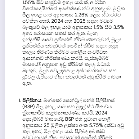
1.55% සිට සෘජුවම ඉහළ යාමක්, ආර්ථික
විශේෂඥයින්ගේ අපේක්ෂාවන්ට අනුකූලව. මූලික
මිල ඉහළ යාම අනුපාතය 2.26% ලෙස ස්ථාවරව
පවතින අතර, 2024 සහ 2025 සඳහා මධ්‍යම
බැංකුවේ මිල ඉහළ යාම අනුපාතය 1.5% සිට 3.5%
අතර පරාසයක සකස් කර ඇත. බැංකු
ඉන්දුනීසියාවේ ප්‍රතිපත්ති නිර්මාණකරුවන්, මූල්‍ය
ප්‍රතිපත්තිය තවදුරටත් සෙමින් කිරීම සඳහා සුදුසු
කාලය තීරණය කිරීමට ගෝලීය සංවර්ධන
ආසන්නව නිරීක්ෂණය කරයි. සැප්තැම්බර්
මාසයේදී අනුපාත අඩු කිරීමක් කළද, මධ්‍යම
බැංකුව, මූල්‍ය වෙළඳපොළ අස්ථාවරතාවය සහ
දුර්වල රුපියාව නිසා තවදුරටත් අඩු කිරීම් නවතා
ඇත.
පිලිපීනය
: බංග්කෝ සෙන්ට්‍රල් එන්ජි පිලිපිනස්
(BSP) මිල ඉහළ යාම සහ මුදල් ස්ථායීතාවය
ක්‍රියාකාරීව කළමනාකරණය කරයි. 2024
දෙසැම්බර් මාසයේදී, BSP එහි ප්‍රධාන පොලී
අනුපාතය 25 මූලික ලක්ෂ්‍ය අංක 5.75% දක්වා අඩු
කළ අතර, මිල ඉහළ යාම පිළිබඳ අඛණ්ඩ
අවධානයක් නිසා තවදුරටත් සෙමින් කිරීමේ