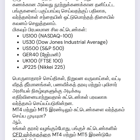
கணக்கான அல்லது நூற்றுக்கணக்கான தனிப்பட்ட
பங்குகளைப் பகுப்பாய்வு செய்வதற்குப் பதிலாக,
வர்த்தகர்கள் சந்தையின் ஒட்டுமொத்தத் திசையில்
கவனம் செலுத்தலாம்.
மிகவும் பிரபலமான சில சுட்டெண்கள்:
US100 (NASDAQ-100)
US30 (Dow Jones Industrial Average)
US500 (S&P 500)
GER40 (ஜேர்மனி)
UK100 (FTSE 100)
JP225 (Nikkei 225)
பொருளாதாரச் செய்திகள், நிறுவன வருவாய்கள், வட்டி
வீதத் தீர்மானங்கள், பணவீக்கத் தரவு மற்றும் புவிசார்
அரசியல் நிகழ்வுகளுக்கு அடிக்கடி
எதிர்வினையாற்றுவதால் சுட்டெண்கள் பரவலாக
வர்த்தகம் செய்யப்படுகின்றன.
MT4 மற்றும் MT5 இரண்டிலும் சுட்டெண்களை வர்த்தகம்
செய்ய முடியுமா?
ஆம்.
உங்கள் தரகர் வழங்கும்போது, பங்குச் சுட்டெண்களில்
CFD வர்த்தகத்தை
MT4 மற்றும் MT5 இரண்டுமே