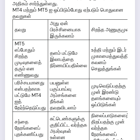
அதிகம் சார்ந்துள்ளது.
MT4 மற்றும் MT5 ஐ ஒப்பிடும்போது ஏற்படும் பொதுவான
தவறுகள்
அது ஏன்
தவறு
பிரச்சினையாக
சிறந்த அணுகுமுறை
இருக்கலாம்
MT5
எப்போதும்
உத்தி மற்றும் இடர்
தளம் மட்டுமே
சிறந்த
முகாமைத்துவத்தில்
இலாபத்தை
முடிவுகளைத்
கவனம்
நிர்ணயிப்பதில்லை
தரும் என
செலுத்துங்கள்
எண்ணுவது
பரிச்சயமானது
பயனுள்ள
முடிவெடுப்பதற்கு
என்பதற்காக
பகுப்பாய்வு
முன் இரண்டு
மட்டுமே MT4
அம்சங்களை
தளங்களையும்
ஐத்
நீங்கள்
ஒப்பிடுங்கள்
தேர்ந்தெடுப்பது
தவறவிடலாம்
நிலைப்பாடுகளைத்
சுட்டெண்களுக்கு
சந்தை
திறப்பதற்கு முன்
குறிப்பிட்ட வர்த்தக
நேரங்களைப்
வர்த்தக
அமர்வுகள்
புறக்கணிப்பது
நேரங்களைப்
உள்ளன