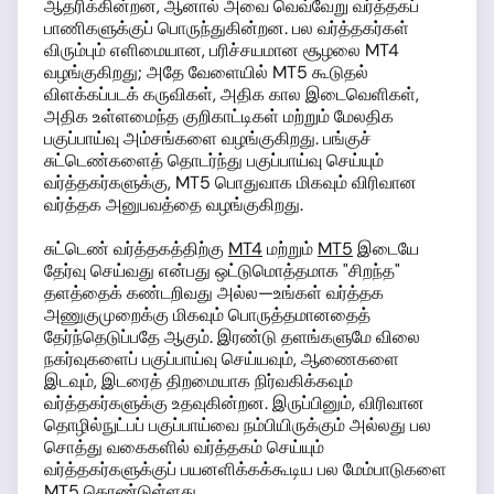
ஆதரிக்கின்றன, ஆனால் அவை வெவ்வேறு வர்த்தகப்
பாணிகளுக்குப் பொருந்துகின்றன. பல வர்த்தகர்கள்
விரும்பும் எளிமையான, பரிச்சயமான சூழலை MT4
வழங்குகிறது; அதே வேளையில் MT5 கூடுதல்
விளக்கப்படக் கருவிகள், அதிக கால இடைவெளிகள்,
அதிக உள்ளமைந்த குறிகாட்டிகள் மற்றும் மேலதிக
பகுப்பாய்வு அம்சங்களை வழங்குகிறது. பங்குச்
சுட்டெண்களைத் தொடர்ந்து பகுப்பாய்வு செய்யும்
வர்த்தகர்களுக்கு, MT5 பொதுவாக மிகவும் விரிவான
வர்த்தக அனுபவத்தை வழங்குகிறது.
சுட்டெண் வர்த்தகத்திற்கு
MT4
மற்றும்
MT5
இடையே
தேர்வு செய்வது என்பது ஒட்டுமொத்தமாக "சிறந்த"
தளத்தைக் கண்டறிவது அல்ல—உங்கள் வர்த்தக
அணுகுமுறைக்கு மிகவும் பொருத்தமானதைத்
தேர்ந்தெடுப்பதே ஆகும். இரண்டு தளங்களுமே விலை
நகர்வுகளைப் பகுப்பாய்வு செய்யவும், ஆணைகளை
இடவும், இடரைத் திறமையாக நிர்வகிக்கவும்
வர்த்தகர்களுக்கு உதவுகின்றன. இருப்பினும், விரிவான
தொழில்நுட்பப் பகுப்பாய்வை நம்பியிருக்கும் அல்லது பல
சொத்து வகைகளில் வர்த்தகம் செய்யும்
வர்த்தகர்களுக்குப் பயனளிக்கக்கூடிய பல மேம்பாடுகளை
MT5 கொண்டுள்ளது.