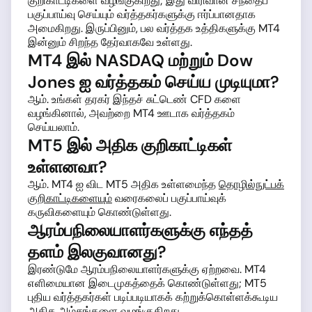
குறிகாட்டிகளை வழங்குகிறது; இது விரிவான சந்தைப்
பகுப்பாய்வு செய்யும் வர்த்தகர்களுக்கு ஈர்ப்பானதாக
அமைகிறது. இருப்பினும், பல வர்த்தக உத்திகளுக்கு MT4
இன்னும் சிறந்த தேர்வாகவே உள்ளது.
MT4 இல் NASDAQ மற்றும் Dow
Jones ஐ வர்த்தகம் செய்ய முடியுமா?
ஆம். உங்கள் தரகர் இந்தச் சுட்டெண் CFD களை
வழங்கினால், அவற்றை MT4 ஊடாக வர்த்தகம்
செய்யலாம்.
MT5 இல் அதிக குறிகாட்டிகள்
உள்ளனவா?
ஆம். MT4 ஐ விட MT5 அதிக உள்ளமைந்த
தொழில்நுட்பக்
குறிகாட்டிகளையும்
வரைகலைப் பகுப்பாய்வுக்
கருவிகளையும் கொண்டுள்ளது.
ஆரம்பநிலையாளர்களுக்கு எந்தத்
தளம் இலகுவானது?
இரண்டுமே ஆரம்பநிலையாளர்களுக்கு ஏற்றவை. MT4
எளிமையான இடைமுகத்தைக் கொண்டுள்ளது; MT5
புதிய வர்த்தகர்கள் படிப்படியாகக் கற்றுக்கொள்ளக்கூடிய
அதிக அம்சங்களை வழங்குகிறது.