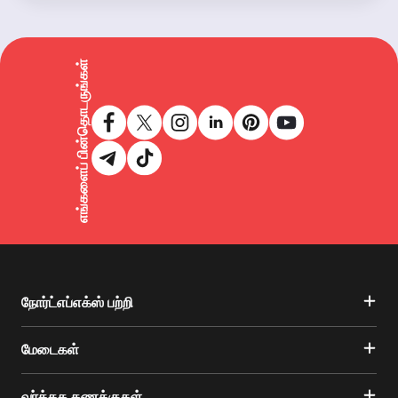
எங்களைப் பின்தொடருங்கள்
நோர்ட்எப்எக்ஸ் பற்றி
மேடைகள்
வர்த்தக கணக்குகள்