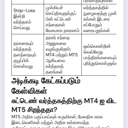
பரிசோதியுங்கள்
முக்கியச்
வர்த்தகத்தில்
Stop-Loss
செய்திகளுக்குப்
நுழைவதற்கு முன்
இன்றி
பின் சுட்டெண்
உங்கள் இடரை
வர்த்தகம்
சந்தைகள்
எப்போதும்
செய்வது
வேகமாக நகரலாம்
வரையறுங்கள்
தரகர் சந்தை
தரகரையும்
அணுகலை
ஒவ்வொன்றின்
வர்த்தகத்
வழங்குகிறார்;
வெவ்வேறு
தளத்தையும்
MT4 மற்றும் MT5
பாத்திரங்களையும்
குழப்பிக்
ஆகியவை
புரிந்துகொள்ளுங்கள்
கொள்வது
வர்த்தகத்
தளங்கள்
அடிக்கடி கேட்கப்படும்
கேள்விகள்
சுட்டெண் வர்த்தகத்திற்கு MT4 ஐ விட
MT5 சிறந்ததா?
MT5 அதிக பகுப்பாய்வுக் கருவிகள், மேலதிக கால
இடைவெளிகள் மற்றும் அதிக உள்ளமைந்த