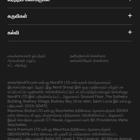
கருவிகள்
கல்வி
வாடிக்கையாளர் ஒப்பந்தம்
தனியுரிமைக் கொள்கை
அபாயங்கள் மறுப்பு
ஏஎம்எல்/சிடிஎப் கொள்கை
சட்ட விலக்கு
www.NordFX.com என்பது NordFX LTD என்பவரால் சொந்தமாகவும்
இயக்கப்படுவதும் ஆகும். இது Nord Group இன் ஒரு பகுதியாகும் மற்றும் பல
கட்டுப்பாட்டு பகுதிகளில் அங்கீகரிக்கப்பட்டும் கட்டுப்படுத்தப்படுவதும் செய்கிறது:
NordFX LTD இன் பதிவுசெய்யப்பட்ட அலுவலகம் Ground Floor, The Sotheby
Building, Rodney Village, Rodney Bay, Gros-Islet, Saint Lucia இல் உள்ளது.
பதிவு எண்: 2023-00470.
Maximus Global LTD என்பது Seychelles நிதிசேவை ஆணையத்தால் SD065
என்ற உரிமையுடன் ஒரு பங்குச்சந்தை வர்த்தகராக அங்கீகரிக்கப்பட்ட நிறுவனம்.
இதன் செயற்கை முகவரி: CT House, அலுவலகம் எண் 8D, Providence, Mahe,
Seychelles.
Nord Premium LTD என்பது Mauritius நிதிசேவை ஆணையத்தால்
GB24204016 என்ற உரிமையுடன் முதலீட்டு வர்த்தகராக அங்கீகரிக்கப்பட்ட
நிறுவனம். பதிவு முகவரி: Suite 201, Level 2, The Catalyst, 40 Silicon Avenue,