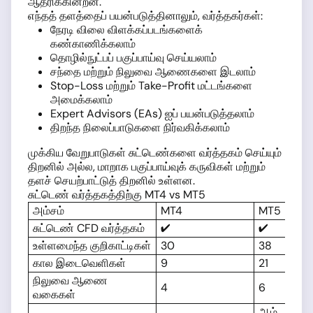
ஆதரிக்கின்றன.
எந்தத் தளத்தைப் பயன்படுத்தினாலும், வர்த்தகர்கள்:
நேரடி விலை விளக்கப்படங்களைக்
கண்காணிக்கலாம்
தொழில்நுட்பப் பகுப்பாய்வு செய்யலாம்
சந்தை மற்றும் நிலுவை ஆணைகளை இடலாம்
Stop-Loss மற்றும் Take-Profit மட்டங்களை
அமைக்கலாம்
Expert Advisors (EAs) ஐப் பயன்படுத்தலாம்
திறந்த நிலைப்பாடுகளை நிர்வகிக்கலாம்
முக்கிய வேறுபாடுகள் சுட்டெண்களை வர்த்தகம் செய்யும்
திறனில் அல்ல, மாறாக பகுப்பாய்வுக் கருவிகள் மற்றும்
தளச் செயற்பாட்டுத் திறனில் உள்ளன.
சுட்டெண் வர்த்தகத்திற்கு MT4 vs MT5
அம்சம்
MT4
MT5
சுட்டெண் CFD வர்த்தகம்
✔
✔
உள்ளமைந்த குறிகாட்டிகள்
30
38
கால இடைவெளிகள்
9
21
நிலுவை ஆணை
4
6
வகைகள்
ஆம்