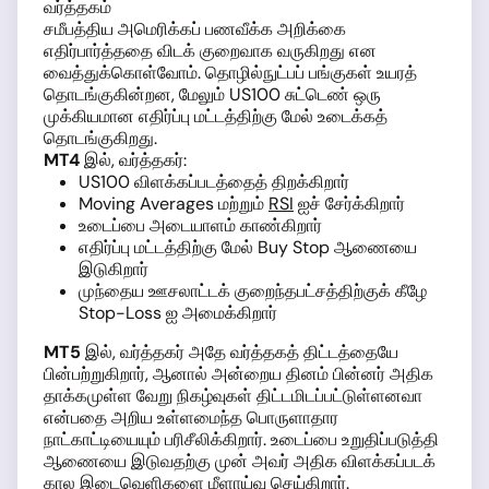
வர்த்தகம்
சமீபத்திய அமெரிக்கப் பணவீக்க அறிக்கை
எதிர்பார்த்ததை விடக் குறைவாக வருகிறது என
வைத்துக்கொள்வோம். தொழில்நுட்பப் பங்குகள் உயரத்
தொடங்குகின்றன, மேலும் US100 சுட்டெண் ஒரு
முக்கியமான எதிர்ப்பு மட்டத்திற்கு மேல் உடைக்கத்
தொடங்குகிறது.
MT4
இல், வர்த்தகர்:
US100 விளக்கப்படத்தைத் திறக்கிறார்
Moving Averages மற்றும்
RSI
ஐச் சேர்க்கிறார்
உடைப்பை அடையாளம் காண்கிறார்
எதிர்ப்பு மட்டத்திற்கு மேல் Buy Stop ஆணையை
இடுகிறார்
முந்தைய ஊசலாட்டக் குறைந்தபட்சத்திற்குக் கீழே
Stop-Loss ஐ அமைக்கிறார்
MT5
இல், வர்த்தகர் அதே வர்த்தகத் திட்டத்தையே
பின்பற்றுகிறார், ஆனால் அன்றைய தினம் பின்னர் அதிக
தாக்கமுள்ள வேறு நிகழ்வுகள் திட்டமிடப்பட்டுள்ளனவா
என்பதை அறிய உள்ளமைந்த பொருளாதார
நாட்காட்டியையும் பரிசீலிக்கிறார். உடைப்பை உறுதிப்படுத்தி
ஆணையை இடுவதற்கு முன் அவர் அதிக விளக்கப்படக்
கால இடைவெளிகளை மீளாய்வு செய்கிறார்.