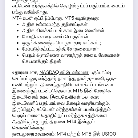
சுட்டெண் வர்த்தகத்தில் தொழில்நுட்பப் பகுப்பாய்வு மையப்
பங்கு வகிக்கிறது.
MT4 உடன் ஒப்பிடும்போது, MT5 வழங்குவது:
அதிக உள்ளமைந்த குறிகாட்டிகள்
அதிக விளக்கப்படக் கால இடைவெளிகள்
மேலதிக வரைகலைப் பொருள்கள்
ஒருங்கிணைந்த பொருளாதார நாட்காட்டி
மேம்படுத்தப்பட்ட உத்தி சோதனையாளர்
பெரும் அளவிலான வரலாற்றுத் தரவை வேகமாகச்
செயலாக்கும் திறன்
உதாரணமாக,
NASDAQ சுட்டெண்ணை
பகுப்பாய்வு
செய்யும் ஒரு வர்த்தகர் நாளாந்த, நான்கு-மணி, ஒரு-
மணி மற்றும் பதினைந்து-நிமிட விளக்கப்படங்களை
இணைத்துப் பயன்படுத்தலாம். MT5 இன் மேலதிக
இடைநிலைக் கால இடைவெளிகள் பல-கால
இடைவெளிப் பகுப்பாய்வை மிகவும் வசதியாக்கும்.
இருப்பினும், சுட்டெண் வர்த்தகர்கள் பயன்படுத்தும்
பெரும்பாலான தொழில்நுட்ப வர்த்தக உத்திகளை
ஆதரிக்கும் முழுத் திறனை MT4 இன்னும்
கொண்டுள்ளது.
நடைமுறை உதாரணம்: MT4 மற்றும் MT5 இல் US100