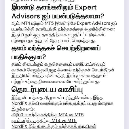
இரண்டு தளங்களிலும் Expert
Advisors ஐப் பயன்படுத்தலாமா?
ஆம். MT4 மற்றும் MT5 இரண்டுமே Expert Advisors ஐப்
பயன்படுத்தி தானியங்கி வர்த்தகத்தை ஆதரிக்கின்றன;
இருப்பினும் ஒரு தளத்திற்காக எழுதப்பட்ட நிரல்கள்
மற்றைய தளத்துடன் நேரடியாகப் பொருந்தாது.
தளம் வர்த்தகச் செயற்திறனைப்
பாதிக்குமா?
தளம் கிடைக்கும் கருவிகளையும் பணிப்பாய்வையும்
தாக்கம் செலுத்துகிறது; ஆனால் வர்த்தகச் செயற்திறன்
இறுதியில் வர்த்தகரின் உத்தி, இடர் முகாமைத்துவம்
மற்றும் சந்தை நிலைமைகளையே சார்ந்துள்ளது.
தொடர்புடைய வாசிப்பு
இந்த விடயத்தை ஆழமாகப் புரிந்துகொள்ள, இந்த
NordFX கல்வி வளங்களும் உங்களுக்குப் பயனுள்ளதாக
இருக்கலாம்:
கிரிப்டோ வர்த்தகத்திற்கு MT4 vs MT5
நகல் வர்த்தகத்திற்கு MT4 vs MT5
NordFX இல் கிடைக்கும் வர்த்தகக் கருவிகள்