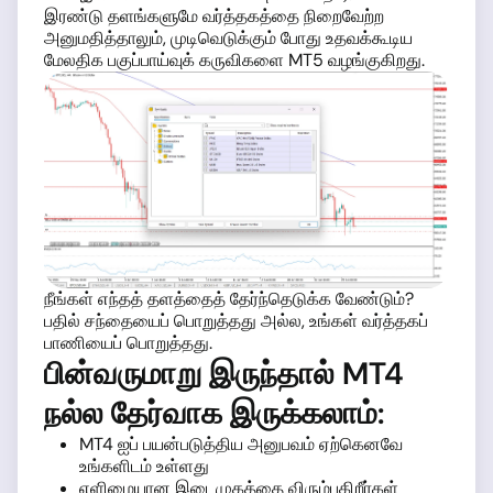
இரண்டு தளங்களுமே வர்த்தகத்தை நிறைவேற்ற
அனுமதித்தாலும், முடிவெடுக்கும் போது உதவக்கூடிய
மேலதிக பகுப்பாய்வுக் கருவிகளை MT5 வழங்குகிறது.
நீங்கள் எந்தத் தளத்தைத் தேர்ந்தெடுக்க வேண்டும்?
பதில் சந்தையைப் பொறுத்தது அல்ல, உங்கள் வர்த்தகப்
பாணியைப் பொறுத்தது.
பின்வருமாறு இருந்தால் MT4
நல்ல தேர்வாக இருக்கலாம்:
MT4 ஐப் பயன்படுத்திய அனுபவம் ஏற்கெனவே
உங்களிடம் உள்ளது
எளிமையான இடைமுகத்தை விரும்புகிறீர்கள்