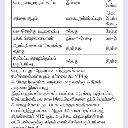
பொருளாதார நாட்காட்டி
இல்லை
(உள்ளமைந்
ஆதரிக்கப்பட
சந்தை ஆழம்
வரையறுக்கப்பட்டது
இடங்களில்
கிடைக்கும்
பல-சொத்து வடிவமைப்பு
நல்லது
மேம்படுத்தப
உத்தி சோதனையாளர்
ஒற்றை-இழை
பல-இழை
ஆரம்பநிலையாளர்களுக்கு
சிறந்தது
சிறந்தது
ஏற்றது
மேம்பட்ட தொழில்நுட்பப்
நல்லது
சிறந்தது
பகுப்பாய்வு
பெரும்பாலும் நேரடியான வர்த்தகங்களை
மேற்கொள்பவர்களும், ஏற்கெனவே MT4 ஐ
அறிந்தவர்களும் உடனடியாக மாறுவதற்கு அதிகக்
காரணம் இருக்காது.
இருப்பினும், சந்தைக் கட்டமைப்பை அடிக்கடி பகுப்பாய்வு
செய்பவர்கள், பல
கால இடைவெளிகளை
ஒப்பிடுபவர்கள்,
அல்லது மிகவும் நுட்பமான வர்த்தக உத்திகளைப்
பயன்படுத்துபவர்கள், அதன் விரிவான பகுப்பாய்வுத்
திறன்களால் MT5 ஐயே அடிக்கடி விரும்புகிறார்கள்.
சுட்டெண்களுக்கு எந்தத் தளம் சிறந்த பகுப்பாய்வை
வழங்குகிறது?