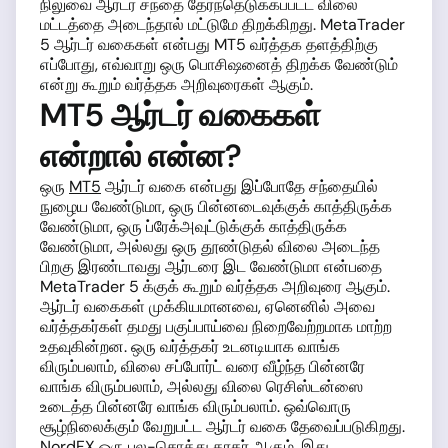
நிலுவை ஆர்டர் சந்தை தேர்ந்தெடுக்கப்பட்ட விலை
மட்டத்தை அடைந்தால் மட்டுமே திறக்கிறது. MetaTrader
5 ஆர்டர் வகைகள் என்பது MT5 வர்த்தக தளத்திற்கு
எப்போது, எவ்வாறு ஒரு பொசிஷனைத் திறக்க வேண்டும்
என்று கூறும் வர்த்தக அறிவுரைகள் ஆகும்.
MT5 ஆர்டர் வகைகள்
என்றால் என்ன?
ஒரு
MT5
ஆர்டர் வகை என்பது இப்போதே சந்தையில்
நுழைய வேண்டுமா, ஒரு பின்னடைவுக்குக் காத்திருக்க
வேண்டுமா, ஒரு ப்ரேக்அவுட்டுக்குக் காத்திருக்க
வேண்டுமா, அல்லது ஒரு தூண்டுதல் விலை அடைந்த
பிறகு இரண்டாவது ஆர்டரை இட வேண்டுமா என்பதை
MetaTrader 5 க்குக் கூறும் வர்த்தக அறிவுரை ஆகும்.
ஆர்டர் வகைகள் முக்கியமானவை, ஏனெனில் அவை
வர்த்தகர்கள் தமது பகுப்பாய்வை நிறைவேற்றமாக மாற்ற
உதவுகின்றன. ஒரு வர்த்தகர் உடனடியாக வாங்க
விரும்பலாம், விலை சப்போர்ட் வரை வீழ்ந்த பின்னரே
வாங்க விரும்பலாம், அல்லது விலை ரெசிஸ்டன்ஸை
உடைத்த பின்னரே வாங்க விரும்பலாம். ஒவ்வொரு
சூழ்நிலைக்கும் வேறுபட்ட ஆர்டர் வகை தேவைப்படுகிறது.
NordFX ஒரு பல-சொத்து தரகர்
ஆகும், இது