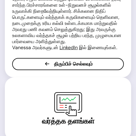
சார்ந்த பிரச்சாரங்களை உள்-நிறுவனச் சூழல்களில்
உருவாக்கி நிறைவேற்றியுள்ளார். சிக்கலான நிதிப்
பொருட்களையும் வர்த்தகக் கருவிகளையும் தெளிவான,
நடைமுறைக்கு உரிய கல்வி உள்ளடக்கமாக மாற்றுவதில்
அவரது பணி கவனம் செலுத்துகிறது; இது அவருக்கு
உலகளாவிய வர்த்தகச் சூழல் பற்றிய பரந்த, முழுமையான
பார்வையை அளித்துள்ளது.
Vanessa அவர்களுடன்
LinkedIn
இல் இணையுங்கள்.
திரும்பிச் செல்லவும்
வர்த்தக தளங்கள்