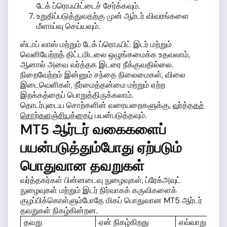
டேக் ப்ரொஃபிட்டைச் சேர்க்கவும்.
உறுதிப்படுத்துவதற்கு முன் ஆர்டர் விவரங்களை
மீளாய்வு செய்யவும்.
ஸ்டாப் லாஸ் மற்றும் டேக் ப்ரொஃபிட் இடர் மற்றும்
வெளியேற்றத் திட்டமிடலை ஒழுங்கமைக்க உதவலாம்,
ஆனால் அவை வர்த்தக இடரை நீக்குவதில்லை.
நிறைவேற்றம் இன்னும் சந்தை நிலைமைகள், விலை
இடைவெளிகள், நீர்மைத்தன்மை மற்றும் ஏற்ற
இறக்கத்தைப் பொறுத்திருக்கலாம்.
தொடர்புடைய சொற்களின் வரையறைகளுக்கு,
வர்த்தகச்
சொற்களஞ்சியத்தைப்
பயன்படுத்தவும்.
MT5 ஆர்டர் வகைகளைப்
பயன்படுத்தும்போது ஏற்படும்
பொதுவான தவறுகள்
வர்த்தகர்கள் பின்னடைவு நுழைவுகள், ப்ரேக்அவுட்
நுழைவுகள் மற்றும் இடர் நிர்வாகக் கருவிகளைக்
குழப்பிக்கொள்ளும்போதே மிகப் பொதுவான MT5 ஆர்டர்
தவறுகள் நிகழ்கின்றன.
தவறு
ஏன் நிகழ்கிறது
எவ்வாறு தவிர்ப