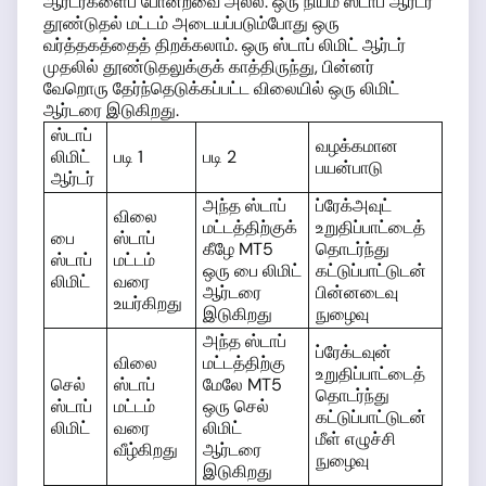
ஆர்டர்களைப் போன்றவை அல்ல. ஒரு நியம ஸ்டாப் ஆர்டர்
தூண்டுதல் மட்டம் அடையப்படும்போது ஒரு
வர்த்தகத்தைத் திறக்கலாம். ஒரு ஸ்டாப் லிமிட் ஆர்டர்
முதலில் தூண்டுதலுக்குக் காத்திருந்து, பின்னர்
வேறொரு தேர்ந்தெடுக்கப்பட்ட விலையில் ஒரு லிமிட்
ஆர்டரை இடுகிறது.
ஸ்டாப்
வழக்கமான
லிமிட்
படி 1
படி 2
பயன்பாடு
ஆர்டர்
அந்த ஸ்டாப்
ப்ரேக்அவுட்
விலை
மட்டத்திற்குக்
உறுதிப்பாட்டைத்
பை
ஸ்டாப்
கீழே MT5
தொடர்ந்து
ஸ்டாப்
மட்டம்
ஒரு பை லிமிட்
கட்டுப்பாட்டுடன்
லிமிட்
வரை
ஆர்டரை
பின்னடைவு
உயர்கிறது
இடுகிறது
நுழைவு
அந்த ஸ்டாப்
ப்ரேக்டவுன்
விலை
மட்டத்திற்கு
உறுதிப்பாட்டைத்
செல்
ஸ்டாப்
மேலே MT5
தொடர்ந்து
ஸ்டாப்
மட்டம்
ஒரு செல்
கட்டுப்பாட்டுடன்
லிமிட்
வரை
லிமிட்
மீள் எழுச்சி
வீழ்கிறது
ஆர்டரை
நுழைவு
இடுகிறது