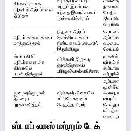
வர்த்தகர் ஸ்ப்ரெட்
சின்னத்தின்
விலைக்கு மிக
மற்றும் இயல்பான
நிலைமைகளுக்
அருகில் ஆர்டர்களை
சந்தை இரைச்சலைப்
போதிய
இடுதல்
புறக்கணிக்கிறார்
இடைவெளிய
விடுங்கள்
நிலுவை ஆர்டர்
செயலில் உள்ள
ஆர்டர் காலாவதியை
நோக்கியதை விட
ஆர்டர்களை
மறந்துவிடுதல்
நீண்ட காலம் செயலில்
வழமையாக மீள
இருக்கிறது
செய்யுங்கள்
ஸ்டாப் லிமிட்
முதலில் நியம ல
வர்த்தகர் இரு-படி
ஆர்டர்களை மிக
மற்றும் ஸ்டாப்
தூண்டுதலைப்
விரைவில்
ஆர்டர்களைக்
புரிந்துகொள்வதில்லை
பயன்படுத்துதல்
கற்றுக்கொள்ள
ஆர்டரை இடுவ
முன் பொசிஷன
நுழைவுக்கு முன்
வர்த்தகர் திசையில்
அளவு, ஸ்டாப் 
இடரைப்
மட்டுமே கவனம்
மற்றும்
புறக்கணித்தல்
செலுத்துகிறார்
செல்லுபடியற்ற
மட்டத்தை
வரையறுங்கள்
ஸ்டாப் லாஸ் மற்றும் டேக்