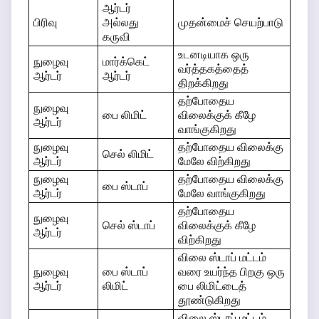
ஆர்டர்
பிரிவு
அல்லது
முதன்மைச் செயற்பாடு
கருவி
உடனடியாக ஒரு
நுழைவு
மார்க்கெட்
வர்த்தகத்தைத்
ஆர்டர்
ஆர்டர்
திறக்கிறது
தற்போதைய
நுழைவு
பை லிமிட்
விலைக்குக் கீழே
ஆர்டர்
வாங்குகிறது
நுழைவு
தற்போதைய விலைக்கு
செல் லிமிட்
ஆர்டர்
மேலே விற்கிறது
நுழைவு
தற்போதைய விலைக்கு
பை ஸ்டாப்
ஆர்டர்
மேலே வாங்குகிறது
தற்போதைய
நுழைவு
செல் ஸ்டாப்
விலைக்குக் கீழே
ஆர்டர்
விற்கிறது
விலை ஸ்டாப் மட்டம்
நுழைவு
பை ஸ்டாப்
வரை உயர்ந்த பிறகு ஒரு
ஆர்டர்
லிமிட்
பை லிமிட்டைத்
தூண்டுகிறது
விலை ஸ்டாப் மட்டம்