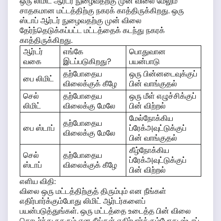
ஒரு லிமிட் ஆர்டர் நுழைவதற்கு முன் விலை மேலும்
சாதகமான மட்டத்திற்கு நகரக் காத்திருக்கிறது. ஒரு
ஸ்டாப் ஆர்டர் நுழைவதற்கு முன் விலை
தேர்ந்தெடுக்கப்பட்ட மட்டத்தைக் கடந்து நகரக்
காத்திருக்கிறது.
ஆர்டர்
எங்கே
பொதுவான
வகை
இடப்படுகிறது?
பயன்பாடு
தற்போதைய
ஒரு பின்னடைவுக்குப்
பை லிமிட்
விலைக்குக் கீழே
பின் வாங்குதல்
செல்
தற்போதைய
ஒரு மீள் எழுச்சிக்குப்
லிமிட்
விலைக்கு மேலே
பின் விற்றல்
மேல்நோக்கிய
தற்போதைய
பை ஸ்டாப்
ப்ரேக்அவுட்டுக்குப்
விலைக்கு மேலே
பின் வாங்குதல்
கீழ்நோக்கிய
செல்
தற்போதைய
ப்ரேக்அவுட்டுக்குப்
ஸ்டாப்
விலைக்குக் கீழே
பின் விற்றல்
எளிய விதி:
விலை ஒரு மட்டத்திற்குத் திரும்பும் என நீங்கள்
எதிர்பார்க்கும்போது லிமிட் ஆர்டர்களைப்
பயன்படுத்துங்கள். ஒரு மட்டத்தை உடைத்த பின் விலை
தொடர்ந்து நகரும் என நீங்கள் எதிர்பார்க்கும்போது ஸ்டாப்