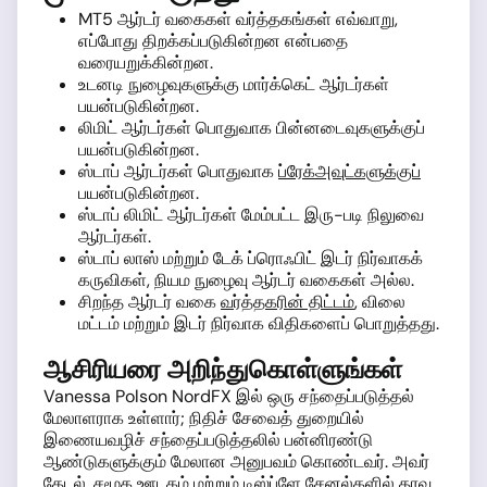
MT5 ஆர்டர் வகைகள் வர்த்தகங்கள் எவ்வாறு,
எப்போது திறக்கப்படுகின்றன என்பதை
வரையறுக்கின்றன.
உடனடி நுழைவுகளுக்கு மார்க்கெட் ஆர்டர்கள்
பயன்படுகின்றன.
லிமிட் ஆர்டர்கள் பொதுவாக பின்னடைவுகளுக்குப்
பயன்படுகின்றன.
ஸ்டாப் ஆர்டர்கள் பொதுவாக
ப்ரேக்அவுட்களுக்குப்
பயன்படுகின்றன.
ஸ்டாப் லிமிட் ஆர்டர்கள் மேம்பட்ட இரு-படி நிலுவை
ஆர்டர்கள்.
ஸ்டாப் லாஸ் மற்றும் டேக் ப்ரொஃபிட் இடர் நிர்வாகக்
கருவிகள், நியம நுழைவு ஆர்டர் வகைகள் அல்ல.
சிறந்த ஆர்டர் வகை
வர்த்தகரின் திட்டம்
, விலை
மட்டம் மற்றும் இடர் நிர்வாக விதிகளைப் பொறுத்தது.
ஆசிரியரை அறிந்துகொள்ளுங்கள்
Vanessa Polson NordFX இல் ஒரு சந்தைப்படுத்தல்
மேலாளராக உள்ளார்; நிதிச் சேவைத் துறையில்
இணையவழிச் சந்தைப்படுத்தலில் பன்னிரண்டு
ஆண்டுகளுக்கும் மேலான அனுபவம் கொண்டவர். அவர்
தேடல், சமூக ஊடகம் மற்றும் டிஸ்ப்ளே சேனல்களில் தரவு