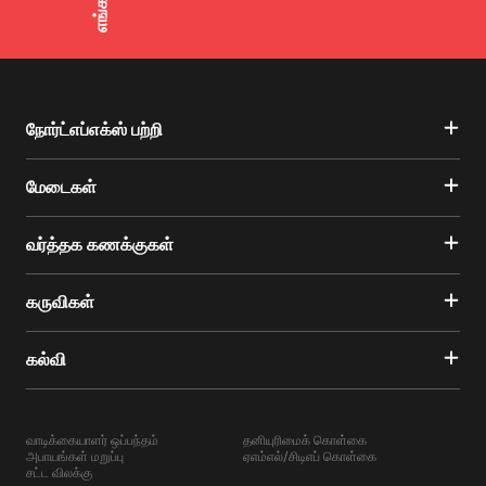
நோர்ட்எப்எக்ஸ் பற்றி
மேடைகள்
வர்த்தக கணக்குகள்
கருவிகள்
கல்வி
வாடிக்கையாளர் ஒப்பந்தம்
தனியுரிமைக் கொள்கை
அபாயங்கள் மறுப்பு
ஏஎம்எல்/சிடிஎப் கொள்கை
சட்ட விலக்கு