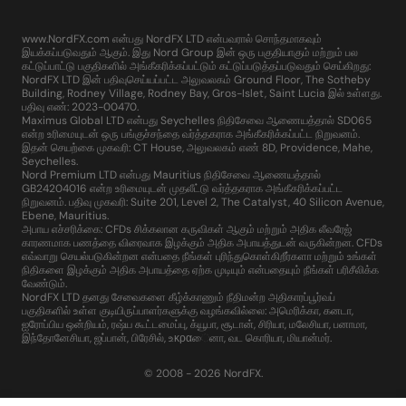
www.NordFX.com என்பது NordFX LTD என்பவரால் சொந்தமாகவும்
இயக்கப்படுவதும் ஆகும். இது Nord Group இன் ஒரு பகுதியாகும் மற்றும் பல
கட்டுப்பாட்டு பகுதிகளில் அங்கீகரிக்கப்பட்டும் கட்டுப்படுத்தப்படுவதும் செய்கிறது:
NordFX LTD இன் பதிவுசெய்யப்பட்ட அலுவலகம் Ground Floor, The Sotheby
Building, Rodney Village, Rodney Bay, Gros-Islet, Saint Lucia இல் உள்ளது.
பதிவு எண்: 2023-00470.
Maximus Global LTD என்பது Seychelles நிதிசேவை ஆணையத்தால் SD065
என்ற உரிமையுடன் ஒரு பங்குச்சந்தை வர்த்தகராக அங்கீகரிக்கப்பட்ட நிறுவனம்.
இதன் செயற்கை முகவரி: CT House, அலுவலகம் எண் 8D, Providence, Mahe,
Seychelles.
Nord Premium LTD என்பது Mauritius நிதிசேவை ஆணையத்தால்
GB24204016 என்ற உரிமையுடன் முதலீட்டு வர்த்தகராக அங்கீகரிக்கப்பட்ட
நிறுவனம். பதிவு முகவரி: Suite 201, Level 2, The Catalyst, 40 Silicon Avenue,
Ebene, Mauritius.
அபாய எச்சரிக்கை: CFDs சிக்கலான கருவிகள் ஆகும் மற்றும் அதிக லீவரேஜ்
காரணமாக பணத்தை விரைவாக இழக்கும் அதிக அபாயத்துடன் வருகின்றன. CFDs
எவ்வாறு செயல்படுகின்றன என்பதை நீங்கள் புரிந்துகொள்கிறீர்களா மற்றும் உங்கள்
நிதிகளை இழக்கும் அதிக அபாயத்தை ஏற்க முடியும் என்பதையும் நீங்கள் பரிசீலிக்க
வேண்டும்.
NordFX LTD தனது சேவைகளை கீழ்க்காணும் நீதிமன்ற அதிகாரப்பூர்வப்
பகுதிகளில் உள்ள குடியிருப்பாளர்களுக்கு வழங்கவில்லை: அமெரிக்கா, கனடா,
ஐரோப்பிய ஒன்றியம், ரஷ்ய கூட்டமைப்பு, க்யூபா, சூடான், சிரியா, மலேசியா, பனாமா,
இந்தோனேசியா, ஜப்பான், பிரேசில், உκραைனா, வட கொரியா, மியான்மர்.
© 2008 - 2026 NordFX.