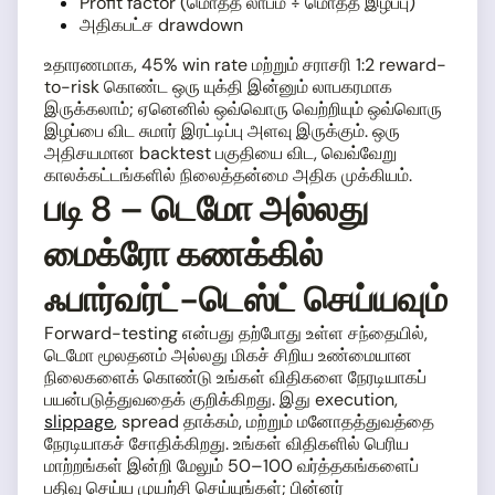
Profit factor (மொத்த லாபம் ÷ மொத்த இழப்பு)
அதிகபட்ச drawdown
உதாரணமாக, 45% win rate மற்றும் சராசரி 1:2 reward-
to-risk கொண்ட ஒரு யுக்தி இன்னும் லாபகரமாக
இருக்கலாம்; ஏனெனில் ஒவ்வொரு வெற்றியும் ஒவ்வொரு
இழப்பை விட சுமார் இரட்டிப்பு அளவு இருக்கும். ஒரு
அதிசயமான backtest பகுதியை விட, வெவ்வேறு
காலக்கட்டங்களில் நிலைத்தன்மை அதிக முக்கியம்.
படி 8 – டெமோ அல்லது
மைக்ரோ கணக்கில்
ஃபார்வர்ட்-டெஸ்ட் செய்யவும்
Forward-testing என்பது தற்போது உள்ள சந்தையில்,
டெமோ மூலதனம் அல்லது மிகச் சிறிய உண்மையான
நிலைகளைக் கொண்டு உங்கள் விதிகளை நேரடியாகப்
பயன்படுத்துவதைக் குறிக்கிறது. இது execution,
slippage
, spread தாக்கம், மற்றும் மனோதத்துவத்தை
நேரடியாகச் சோதிக்கிறது. உங்கள் விதிகளில் பெரிய
மாற்றங்கள் இன்றி மேலும் 50–100 வர்த்தகங்களைப்
பதிவு செய்ய முயற்சி செய்யுங்கள்; பின்னர்