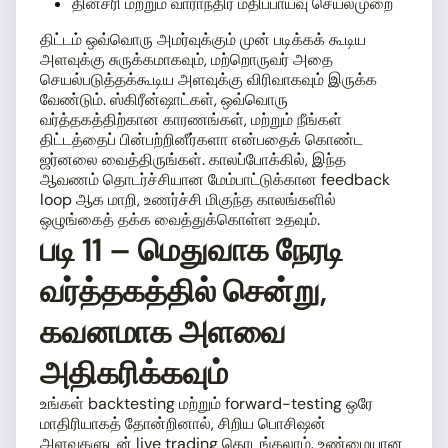
தினசரி மற்றும் வாராந்திர மதிப்பாய்வு செயல்முறை
திட்டம் ஒவ்வொரு அமர்வுக்கும் முன் படிக்கக் கூடிய
அளவுக்கு சுருக்கமாகவும், மற்றொருவர் அதை
செயல்படுத்தக்கூடிய அளவுக்கு விரிவாகவும் இருக்க
வேண்டும். ஸ்கிரீன்ஷாட்கள், ஒவ்வொரு
வர்த்தகத்திற்கான காரணங்கள், மற்றும் நீங்கள்
திட்டத்தைப் பின்பற்றினீர்களா என்பதைக் கொண்ட
ஜர்னலை வைத்திருங்கள். காலப்போக்கில், இந்த
ஆவணம் தொடர்ச்சியான மேம்பாட்டுக்கான feedback
loop ஆக மாறி, உணர்ச்சி மிகுந்த காலங்களில்
ஒழுங்கைத் தக்க வைத்துக்கொள்ள உதவும்.
படி 11 – மெதுவாக நேரடி
வர்த்தகத்தில் சென்று,
கவனமாக அளவை
அதிகரிக்கவும்
உங்கள் backtesting மற்றும் forward-testing ஒரே
மாதிரியாகத் தோன்றினால், சிறிய பொசிஷன்
அளவுகளுடன் live trading தொடங்கலாம். உண்மையான