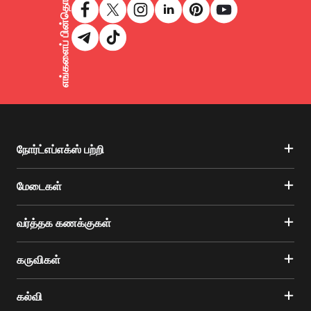
எங்களைப் பின்தொடருங்கள்
நோர்ட்எப்எக்ஸ் பற்றி
மேடைகள்
வர்த்தக கணக்குகள்
கருவிகள்
கல்வி