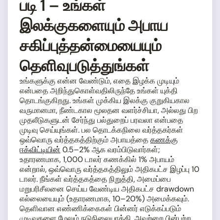
படி 1 – உங்கள்
இலக்குகளையும் அபாய
சகிப்புத்தன்மையையும்
தெளிவுபடுத்துங்கள்
உங்களுக்கு என்ன வேண்டும், எதை இழக்க முடியும்
என்பதை அறிந்துகொள்வதிலிருந்தே உங்கள் யுக்தி
தொடங்குகிறது. உங்கள் முக்கிய இலக்கு குறுகியகால
வருமானமா, நீண்டகால மூலதன வளர்ச்சியா, அல்லது பிற
முதலீடுகளுடன் சேர்ந்து பல்துறைப் பரவலா என்பதை
முடிவு செய்யுங்கள். பல தொடக்கநிலை வர்த்தகர்கள்
ஒவ்வொரு வர்த்தகத்திற்கும் அபாயத்தை
கணக்கு
ஈக்விட்டியின்
0.5–2% ஆக வரம்பிடுவார்கள்;
உதாரணமாக, 1,000 டாலர் கணக்கில் 1% அபாயம்
என்றால், ஒவ்வொரு வர்த்தகத்திலும் அதிகபட்ச இழப்பு 10
டாலர். நீங்கள் வர்த்தகத்தை நிறுத்தி, அமைப்பை
மறுபரிசீலனை செய்ய வேண்டிய அதிகபட்ச drawdown
எல்லையையும் (உதாரணமாக, 10–20%) அமைக்கவும்.
தெளிவான எண்ணிக்கைகள் பின்னர் எடுக்கப்படும்
முடிவுகளை மேலும் நடுநிலையாக்கி, அவற்றை பின்பற்ற