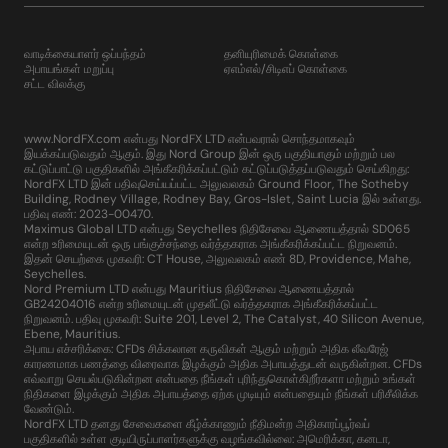
வாடிக்கையாளர் ஒப்பந்தம்
தனியுரிமைக் கொள்கை
அபாயங்கள் மறுப்பு
ஏஎம்எல்/சிடிஎப் கொள்கை
சட்ட விலக்கு
www.NordFX.com என்பது NordFX LTD என்பவரால் சொந்தமாகவும்
இயக்கப்படுவதும் ஆகும். இது Nord Group இன் ஒரு பகுதியாகும் மற்றும் பல
கட்டுப்பாட்டு பகுதிகளில் அங்கீகரிக்கப்பட்டும் கட்டுப்படுத்தப்படுவதும் செய்கிறது:
NordFX LTD இன் பதிவுசெய்யப்பட்ட அலுவலகம் Ground Floor, The Sotheby
Building, Rodney Village, Rodney Bay, Gros-Islet, Saint Lucia இல் உள்ளது.
பதிவு எண்: 2023-00470.
Maximus Global LTD என்பது Seychelles நிதிசேவை ஆணையத்தால் SD065
என்ற உரிமையுடன் ஒரு பங்குச்சந்தை வர்த்தகராக அங்கீகரிக்கப்பட்ட நிறுவனம்.
இதன் செயற்கை முகவரி: CT House, அலுவலகம் எண் 8D, Providence, Mahe,
Seychelles.
Nord Premium LTD என்பது Mauritius நிதிசேவை ஆணையத்தால்
GB24204016 என்ற உரிமையுடன் முதலீட்டு வர்த்தகராக அங்கீகரிக்கப்பட்ட
நிறுவனம். பதிவு முகவரி: Suite 201, Level 2, The Catalyst, 40 Silicon Avenue,
Ebene, Mauritius.
அபாய எச்சரிக்கை: CFDs சிக்கலான கருவிகள் ஆகும் மற்றும் அதிக லீவரேஜ்
காரணமாக பணத்தை விரைவாக இழக்கும் அதிக அபாயத்துடன் வருகின்றன. CFDs
எவ்வாறு செயல்படுகின்றன என்பதை நீங்கள் புரிந்துகொள்கிறீர்களா மற்றும் உங்கள்
நிதிகளை இழக்கும் அதிக அபாயத்தை ஏற்க முடியும் என்பதையும் நீங்கள் பரிசீலிக்க
வேண்டும்.
NordFX LTD தனது சேவைகளை கீழ்க்காணும் நீதிமன்ற அதிகாரப்பூர்வப்
பகுதிகளில் உள்ள குடியிருப்பாளர்களுக்கு வழங்கவில்லை: அமெரிக்கா, கனடா,