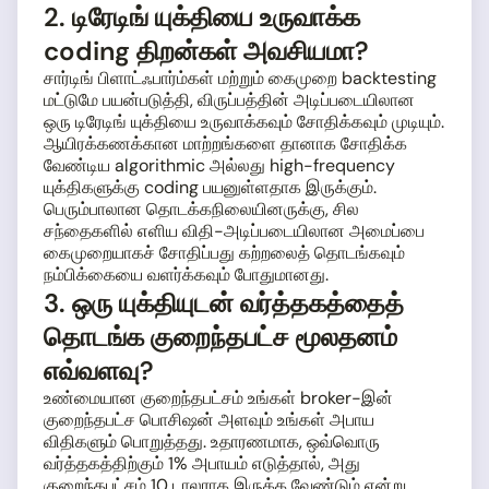
2. டிரேடிங் யுக்தியை உருவாக்க
coding திறன்கள் அவசியமா?
சார்டிங் பிளாட்ஃபார்ம்கள் மற்றும் கைமுறை backtesting
மட்டுமே பயன்படுத்தி, விருப்பத்தின் அடிப்படையிலான
ஒரு டிரேடிங் யுக்தியை உருவாக்கவும் சோதிக்கவும் முடியும்.
ஆயிரக்கணக்கான மாற்றங்களை தானாக சோதிக்க
வேண்டிய algorithmic அல்லது high-frequency
யுக்திகளுக்கு coding பயனுள்ளதாக இருக்கும்.
பெரும்பாலான தொடக்கநிலையினருக்கு, சில
சந்தைகளில் எளிய விதி-அடிப்படையிலான அமைப்பை
கைமுறையாகச் சோதிப்பது கற்றலைத் தொடங்கவும்
நம்பிக்கையை வளர்க்கவும் போதுமானது.
3. ஒரு யுக்தியுடன் வர்த்தகத்தைத்
தொடங்க குறைந்தபட்ச மூலதனம்
எவ்வளவு?
உண்மையான குறைந்தபட்சம் உங்கள் broker-இன்
குறைந்தபட்ச பொசிஷன் அளவும் உங்கள் அபாய
விதிகளும் பொறுத்தது. உதாரணமாக, ஒவ்வொரு
வர்த்தகத்திற்கும் 1% அபாயம் எடுத்தால், அது
குறைந்தபட்சம் 10 டாலராக இருக்க வேண்டும் என்று