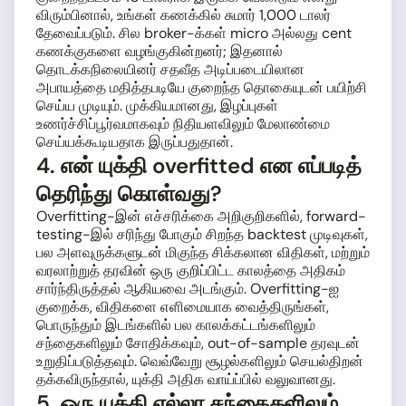
விரும்பினால், உங்கள் கணக்கில் சுமார் 1,000 டாலர்
தேவைப்படும். சில broker-க்கள் micro அல்லது cent
கணக்குகளை வழங்குகின்றனர்; இதனால்
தொடக்கநிலையினர் சதவீத அடிப்படையிலான
அபாயத்தை மதித்தபடியே குறைந்த தொகையுடன் பயிற்சி
செய்ய முடியும். முக்கியமானது, இழப்புகள்
உணர்ச்சிப்பூர்வமாகவும் நிதியளவிலும் மேலாண்மை
செய்யக்கூடியதாக இருப்பதுதான்.
4. என் யுக்தி overfitted என எப்படித்
தெரிந்து கொள்வது?
Overfitting-இன் எச்சரிக்கை அறிகுறிகளில், forward-
testing-இல் சரிந்து போகும் சிறந்த backtest முடிவுகள்,
பல அளவுருக்களுடன் மிகுந்த சிக்கலான விதிகள், மற்றும்
வரலாற்றுத் தரவின் ஒரு குறிப்பிட்ட காலத்தை அதிகம்
சார்ந்திருத்தல் ஆகியவை அடங்கும். Overfitting-ஐ
குறைக்க, விதிகளை எளிமையாக வைத்திருங்கள்,
பொருந்தும் இடங்களில் பல காலக்கட்டங்களிலும்
சந்தைகளிலும் சோதிக்கவும், out-of-sample தரவுடன்
உறுதிப்படுத்தவும். வெவ்வேறு சூழல்களிலும் செயல்திறன்
தக்கவிருந்தால், யுக்தி அதிக வாய்ப்பில் வலுவானது.
5. ஒரு யுக்தி எல்லா சந்தைகளிலும்