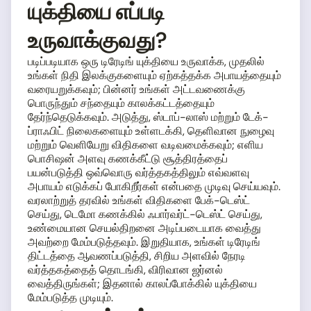
யுக்தியை எப்படி
உருவாக்குவது?
படிப்படியாக ஒரு டிரேடிங் யுக்தியை உருவாக்க, முதலில்
உங்கள் நிதி இலக்குகளையும் ஏற்கத்தக்க அபாயத்தையும்
வரையறுக்கவும்; பின்னர் உங்கள் அட்டவணைக்கு
பொருந்தும் சந்தையும் காலக்கட்டத்தையும்
தேர்ந்தெடுக்கவும். அடுத்து, ஸ்டாப்-லாஸ் மற்றும் டேக்-
ப்ராஃபிட் நிலைகளையும் உள்ளடக்கி, தெளிவான நுழைவு
மற்றும் வெளியேறு விதிகளை வடிவமைக்கவும்; எளிய
பொசிஷன் அளவு கணக்கீட்டு சூத்திரத்தைப்
பயன்படுத்தி ஒவ்வொரு வர்த்தகத்திலும் எவ்வளவு
அபாயம் எடுக்கப் போகிறீர்கள் என்பதை முடிவு செய்யவும்.
வரலாற்றுத் தரவில் உங்கள் விதிகளை பேக்-டெஸ்ட்
செய்து, டெமோ கணக்கில் ஃபார்வர்ட்-டெஸ்ட் செய்து,
உண்மையான செயல்திறனை அடிப்படையாக வைத்து
அவற்றை மேம்படுத்தவும். இறுதியாக, உங்கள் டிரேடிங்
திட்டத்தை ஆவணப்படுத்தி, சிறிய அளவில் நேரடி
வர்த்தகத்தைத் தொடங்கி, விரிவான ஜர்னல்
வைத்திருங்கள்; இதனால் காலப்போக்கில் யுக்தியை
மேம்படுத்த முடியும்.