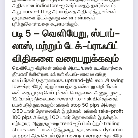
அதிகமான indicators-ஐ சேர்ப்பதைத் தவிர்க்கவும்;
அது curve-fitting அபாயத்தை அதிகரித்து, உங்கள்
முடிவுகளை இயக்குவது என்ன என்பதைப்
புரிந்துகொள்வதை கடினமாக்கும்.
படி 5 – வெளியேறு, ஸ்டாப்-
லாஸ், மற்றும் டேக்-ப்ராஃபிட்
விதிகளை வரையறுக்கவும்
வெளியேறு விதிகள் உங்கள்
அபாய/பலன் சுயவிவரத்தை
தீர்மானிக்கின்றன. உங்கள் ஸ்டாப்-லாஸை எங்கு
வைப்பீர்கள் (உதாரணமாக, uptrend-இல் கடைசி swing
low-க்கு கீழே) மற்றும் லாபத்தை எவ்வாறு எடுப்பீர்கள்
என்பதை முடிவு செய்யுங்கள். பொதுவான அணுகுமுறை
1:2 போன்ற நிலையான reward-to-risk விகிதத்தைப்
பயன்படுத்துவதாகும்: உங்கள் stop 50 pips அல்லது
0.50 டாலர் தொலைவில் இருந்தால், உங்கள் take-profit
100 pips அல்லது 1.00 டாலர் தொலைவில் இருக்கும்.
மற்றொரு அணுகுமுறை trend-ஐப் பின்பற்றும் trailing
stop-களைப் பயன்படுத்துவது; உதாரணமாக, dynamic
support ஆக செயல்படும் moving average-க்கு கீழே