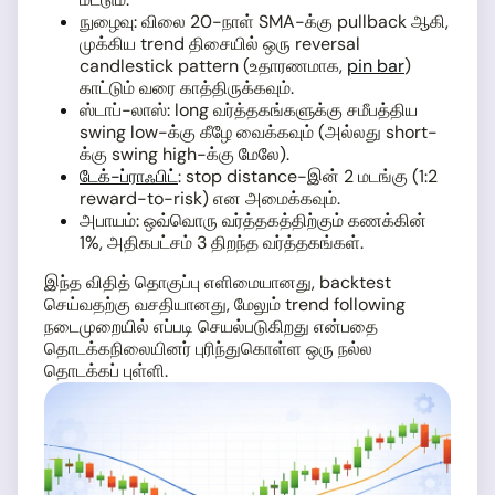
நுழைவு: விலை 20-நாள் SMA-க்கு pullback ஆகி,
முக்கிய trend திசையில் ஒரு reversal
candlestick pattern (உதாரணமாக,
pin bar
)
காட்டும் வரை காத்திருக்கவும்.
ஸ்டாப்-லாஸ்: long வர்த்தகங்களுக்கு சமீபத்திய
swing low-க்கு கீழே வைக்கவும் (அல்லது short-
க்கு swing high-க்கு மேலே).
டேக்-ப்ராஃபிட்
: stop distance-இன் 2 மடங்கு (1:2
reward-to-risk) என அமைக்கவும்.
அபாயம்: ஒவ்வொரு வர்த்தகத்திற்கும் கணக்கின்
1%, அதிகபட்சம் 3 திறந்த வர்த்தகங்கள்.
இந்த விதித் தொகுப்பு எளிமையானது, backtest
செய்வதற்கு வசதியானது, மேலும் trend following
நடைமுறையில் எப்படி செயல்படுகிறது என்பதை
தொடக்கநிலையினர் புரிந்துகொள்ள ஒரு நல்ல
தொடக்கப் புள்ளி.