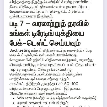
வர்த்தகத்தை நிறுத்த வேண்டும்” போன்ற portfolio-
நிலை விதிகளுடன் இணைக்கவும். வலுவான
அபாய
மேலாண்மை
உயர்ந்த win rate-ஐ விட அதிகமாக
முக்கியமானதாக இருக்கும்.
படி 7 – வரலாற்றுத் தரவில்
உங்கள் டிரேடிங் யுக்தியை
பேக்-டெஸ்ட் செய்யவும்
Backtesting
உங்கள் விதிகள் கடந்த காலத்தில் எப்படி
செயல்பட்டிருக்கும் என்பதைச் சோதிக்கிறது.
சோதனையின் நடுவில் விதிகளை மாற்றாமல், வரலாற்று
விலைத் தரவிற்கு உங்கள் யுக்தியைப் பயன்படுத்த chart-
replay கருவிகள் அல்லது backtesting
மென்பொருளைப் பயன்படுத்தவும். அர்த்தமுள்ள
மாதிரிக்காக, ஒவ்வொரு சந்தை மற்றும்
காலக்கட்டத்திற்கும் குறைந்தபட்சம் 50–100
வர்த்தகங்களைப் பெற முயலுங்கள். இத்தகைய
அளவுகோள்களை கண்காணிக்கவும்:
Win rate (வெற்றி பெற்ற வர்த்தகங்களின் சதவீதம்)
சராசரி reward-to-risk விகிதம்