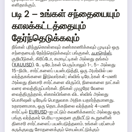
எளிதாக்கும்.
படி 2 – உங்கள் சந்தையையும்
காலக்கட்டத்தையும்
தேர்ந்தெடுக்கவும்
நீங்கள் புரிந்துகொள்ளவும் கண்காணிக்கவும் முடியும் ஒரு
சந்தையைத் தேர்ந்தெடுக்கவும்: பங்குகள்,
ஃபாரெக்ஸ்
,
குறியீடுகள், கிரிப்டோ, கமாடிட்டிகள் அல்லது தங்கம்
(
XAUUSD
). டே டிரேடர்கள் பெரும்பாலும் 1-, 5- அல்லது
15-நிமிட சார்ட்களைப் பயன்படுத்தி, ஒரு அமர்வில் பல
வர்த்தகங்களை இடுவார்கள்; ஸ்விங் டிரேடர்கள் 4-மணி
அல்லது தினசரி சார்ட்களை விரும்பி, நிலைகளை நாட்கள்
வரை வைத்திருப்பார்கள். நீங்கள் முழுநேர வேலை
வைத்திருந்தால், ஸ்கால்பிங்கை விட ஸ்விங் அல்லது
பொசிஷன் டிரேடிங் பொதுவாக அதிக யதார்த்தமானது.
உதாரணமாக, ஒரு தொடக்கநிலை வர்த்தகர் 4-மணி
சார்ட்டில்
EURUSD
-ஐ மட்டும் கவனிக்கலாம்; அல்லது ஒரு
பங்கு வர்த்தகர் பெரிய-மூலதன குறியீட்டு கூறுகளின்
தினசரி சார்ட்களைப் பயன்படுத்தலாம். உங்கள் பரப்பைச்
சுருக்குவது சோதனைக்கும் செயல்பாட்டுக்கும்