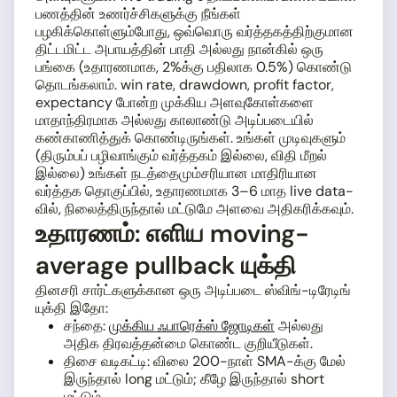
பணத்தின் உணர்ச்சிகளுக்கு நீங்கள்
பழகிக்கொள்ளும்போது, ஒவ்வொரு வர்த்தகத்திற்குமான
திட்டமிட்ட அபாயத்தின் பாதி அல்லது நான்கில் ஒரு
பங்கை (உதாரணமாக, 2%க்கு பதிலாக 0.5%) கொண்டு
தொடங்கலாம். win rate, drawdown, profit factor,
expectancy போன்ற முக்கிய அளவுகோள்களை
மாதாந்திரமாக அல்லது காலாண்டு அடிப்படையில்
கண்காணித்துக் கொண்டிருங்கள். உங்கள் முடிவுகளும்
(திரும்பப் பழிவாங்கும் வர்த்தகம் இல்லை, விதி மீறல்
இல்லை) உங்கள் நடத்தைமும்சரியான மாதிரியான
வர்த்தக தொகுப்பில், உதாரணமாக 3–6 மாத live data-
வில், நிலைத்திருந்தால் மட்டுமே அளவை அதிகரிக்கவும்.
உதாரணம்: எளிய moving-
average pullback யுக்தி
தினசரி சார்ட்களுக்கான ஒரு அடிப்படை ஸ்விங்-டிரேடிங்
யுக்தி இதோ:
சந்தை:
முக்கிய ஃபாரெக்ஸ் ஜோடிகள்
அல்லது
அதிக திரவத்தன்மை கொண்ட குறியீடுகள்.
திசை வடிகட்டி: விலை 200-நாள் SMA-க்கு மேல்
இருந்தால் long மட்டும்; கீழே இருந்தால் short
மட்டும்.