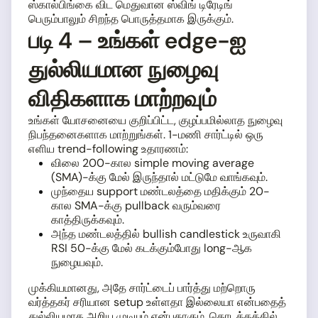
ஸ்கால்பிங்கை விட மெதுவான ஸ்விங் டிரேடிங்
பெரும்பாலும் சிறந்த பொருத்தமாக இருக்கும்.
படி 4 – உங்கள் edge-ஐ
துல்லியமான நுழைவு
விதிகளாக மாற்றவும்
உங்கள் யோசனையை குறிப்பிட்ட, குழப்பமில்லாத நுழைவு
நிபந்தனைகளாக மாற்றுங்கள். 1-மணி சார்ட்டில் ஒரு
எளிய trend-following உதாரணம்:
விலை 200-கால simple moving average
(SMA)-க்கு மேல் இருந்தால் மட்டுமே வாங்கவும்.
முந்தைய support மண்டலத்தை மதிக்கும் 20-
கால SMA-க்கு pullback வரும்வரை
காத்திருக்கவும்.
அந்த மண்டலத்தில் bullish candlestick உருவாகி
RSI 50-க்கு மேல் கடக்கும்போது long-ஆக
நுழையவும்.
முக்கியமானது, அதே சார்ட்டைப் பார்த்து மற்றொரு
வர்த்தகர் சரியான setup உள்ளதா இல்லையா என்பதைத்
துல்லியமாக அறிய முடியும் என்பதாகும். தொடக்கத்தில்