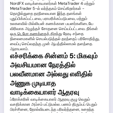
NordFX வாடிக்கையாளர்கள் MetaTrader 4 மற்றும்
MetaTrader 5-ல் வர்த்தகம் செய்கிறார்கள் -
தொழில்துறை தரநிலையான இந்த தளங்கள்
புதுப்பிக்கப்பட்டவை, பராமரிக்கப்படுபவை, மற்றும்
உலகளவில் மில்லியன் கணக்கான பயனர்களிடையே
விரிவாக அழுத்தச் சோதனை செய்யப்பட்டவை. நீங்கள்
ஒரு டெமோ கணக்கைத் திறந்து
நேரடி சந்தை
நிலைமைகளில் செயல்படுத்தல் தரத்தைப் பரிசோதித்து,
வைப்பு செய்வதற்கு முன் ஆபத்தில்லாமல் தளத்தை
ஆராயலாம்.
எச்சரிக்கை சின்னம் 5: மிகவும்
அவசியமான நேரத்தில்
பலவீனமான அல்லது எளிதில்
அணுக முடியாத
வாடிக்கையாளர் ஆதரவு
ப்ரோக்கரின் வாடிக்கையாளர் ஆதரவு குழு வெறும்
வசதிக்கான அம்சம் மட்டுமல்ல. பணம் திரும்பப் பெறும்
பிரச்சினை, தோல்வியடைந்த பரிவர்த்தனை, உறைந்த