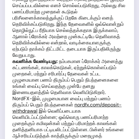
செய்யப்படவில்லை எனச் சொல்லப்படுகிறது, அல்லது சில
பணப்பரிமாற்ற முறைகள் கூடுதல்
பரிசீலனைக்காலத்துக்குப் பிறகே கிடைக்கும் எனத்
தெரிவிக்கப்படுகிறது. இந்த தேவைகளில் ஒவ்வொன்றும்
தொழில்நுட்ப ரீதியாக செல்லத்தக்கதாக இருக்கலாம்,
ஆனால் ப்ரோக்கர் அவற்றை முன்கூட்டியே தெளிவாகத்
தெரிவிக்கவில்லை என்றால், வாடிக்கையாளருக்கு
ஏற்படும் தாக்கம் திட்டமிட்ட தடையாக இருப்பதிலிருந்து
வேறுபடாது.
கவனிக்க வேண்டியது:
நம்பகமான ப்ரோக்கர் அனைத்து
கட்டணங்கள், காலக்கெடுகள், ஏற்றுக்கொள்ளப்படும்
முறைகள், மற்றும் சரிபார்ப்பு தேவைகள் உட்பட
முழுமையான பணம் திரும்பப் பெறும் நிபந்தனைகளை
உங்கள் வைப்பு செய்வதற்கு முன்பே தனது
இணையதளத்தில் தெளிவாக வெளியிடுகிறார்.
NordFX-இல், முழுமையான வைப்பு மற்றும் பணம்
திரும்பப் பெறும் நிபந்தனைகள்
nordfx.com/deposit-
withdrawal
இல் வெளிப்படையாக
வெளியிடப்பட்டுள்ளன; ஒவ்வொரு பணப்பரிமாற்ற
முறைக்கும் கமிஷன்கள் மற்றும் பரிமாற்றக் காலங்கள்
தனித்தனியாக பட்டியலிடப்பட்டுள்ளன. பின்னர் உங்களை
ஆச்சரியப்படுத்தக் காத்திருக்கும் மறைமுகத்