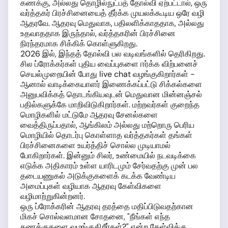
கணக்கு, அல்லது தொழில்நுட்பத் தோல்வி ஏற்பட்டால், ஒரு
வர்த்தகர் பிரச்சினையைத் தீர்க்க முயலக்கூடிய ஒரே வழி
ஆதரவே. ஆதரவு மெதுவாக, பதிலளிக்காததாக, அல்லது
உதவாததாக இருந்தால், வர்த்தகரின் பிரச்சினை
நிரந்தரமாக சிக்கிக் கொள்ளுகிறது.
2026 இல், இந்தத் தோல்வி பல வடிவங்களில் தெரிகிறது.
சில ப்ரோக்கர்கள் புதிய வைப்புகளை ஈர்க்க விற்பனைச்
செயல்முறையின் போது live chat வழங்குகிறார்கள் -
ஆனால் வாடிக்கையாளர் இணைக்கப்பட்டு சிக்கல்களை
அனுபவிக்கத் தொடங்கியவுடன் மெதுவான மின்னஞ்சல்
பதில்களுக்கே மாறிவிடுகிறார்கள். மற்றவர்கள் குறைந்த
மொழிகளில் மட்டுமே ஆதரவு சேனல்களை
வைத்திருப்பதால், ஆங்கிலம் அல்லது மற்றொரு பெரிய
மொழியில் தொடர்பு கொள்ளாத வர்த்தகர்கள் தங்கள்
பிரச்சினைகளை உயர்த்திச் சொல்ல முடியாமல்
போகிறார்கள். இன்னும் சிலர், உண்மையில் நடவடிக்கை
எடுக்க அதிகாரம் உள்ள யாரிடமும் சேர்வதற்கு முன் பல
தடையணுகல் அடுக்குகளைக் கடக்க வேண்டிய
அமைப்புகள் வழியாக ஆதரவு கேள்விகளை
வழிமாற்றுகின்றனர்.
ஒரு ப்ரோக்கரின் ஆதரவு தரத்தை மதிப்பிடுவதற்கான
மிகச் சொல்வளமான சோதனை, "நீங்கள் எந்த
கணக்குகளை வழங்குகிறீர்கள்?" என்ற கேள்விக்கு