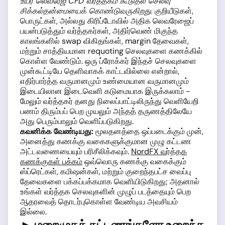
உயர் லெவரேஜ் CFD வர்த்தகம் கூடுதல் செலவு
சிக்கல்தன்மையைக் கொண்டுவருகிறது.
குறியீடுகள்,
பொருட்கள், அல்லது கிரிப்டோவில் அதிக லெவரேஜைப்
பயன்படுத்தும் வர்த்தகர்கள், அதிர்வெண் மிகுந்த
காலங்களில் swap விகிதங்கள், margin தேவைகள்,
மற்றும் சாத்தியமான requoting செலவுகளை கணக்கில்
கொள்ள வேண்டும். ஒரு ப்ரோக்கர் இந்தச் செலவுகளை
முன்கூட்டியே தெளிவாகக் காட்டவில்லை என்றால்,
எதிர்பார்த்த வருமானமும் உண்மையான வருமானமும்
இடையிலான இடைவெளி கடுமையாக இருக்கலாம் -
மேலும் வர்த்தகர் தனது நிலைப்பாட்டிலிருந்து வெளியேறி
பணம் திரும்பப் பெற முயலும் அந்தத் தருணத்திலேயே
அது பெரும்பாலும் வெளிப்படுகிறது.
கவனிக்க வேண்டியது:
மூலதனத்தை ஒப்படைக்கும் முன்,
அனைத்து கணக்கு வகைகளுக்குமான முழு கட்டண
அட்டவணையையும் பரிசீலிக்கவும்.
NordFX வர்த்தக
கணக்குகள் பக்கம்
ஒவ்வொரு கணக்கு வகைக்கும்
ஸ்ப்ரெட்கள், கமிஷன்கள், மற்றும் குறைந்தபட்ச வைப்பு
தேவைகளை பக்கப்பக்கமாக வெளியிடுகிறது; அதனால்
உங்கள் வர்த்தக செலவுகளின் முழுப் படத்தையும் பெற
ஆதரவைத் தொடர்புகொள்ள வேண்டிய அவசியம்
இல்லை.
► மறைமுகக் கட்டணங்களோ உறைந்த