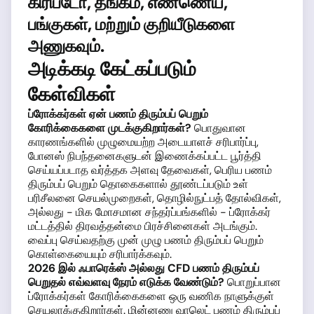
கிரிப்டோ, தங்கம், எண்ணெய்,
பங்குகள், மற்றும் குறியீடுகளை
அணுகவும்.
அடிக்கடி கேட்கப்படும்
கேள்விகள்
ப்ரோக்கர்கள் ஏன் பணம் திரும்பப் பெறும்
கோரிக்கைகளை முடக்குகிறார்கள்?
பொதுவான
காரணங்களில் முழுமையற்ற அடையாளச் சரிபார்ப்பு,
போனஸ் நிபந்தனைகளுடன் இணைக்கப்பட்ட பூர்த்தி
செய்யப்படாத வர்த்தக அளவு தேவைகள், பெரிய பணம்
திரும்பப் பெறும் தொகைகளால் தூண்டப்படும் உள்
பரிசீலனை செயல்முறைகள், தொழில்நுட்பத் தோல்விகள்,
அல்லது - மிக மோசமான சந்தர்ப்பங்களில் - ப்ரோக்கர்
மட்டத்தில் திரவத்தன்மை பிரச்சினைகள் அடங்கும்.
வைப்பு செய்வதற்கு முன் முழு பணம் திரும்பப் பெறும்
கொள்கையையும் சரிபார்க்கவும்.
2026 இல் ஃபாரெக்ஸ் அல்லது CFD பணம் திரும்பப்
பெறுதல் எவ்வளவு நேரம் எடுக்க வேண்டும்?
பொறுப்பான
ப்ரோக்கர்கள் கோரிக்கைகளை ஒரு வணிக நாளுக்குள்
செயலாக்குகிறார்கள். மின்னணு வாலெட் பணம் திரும்பப்