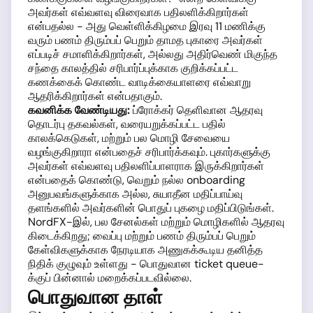
அவர்கள் எவ்வளவு விரைவாக பதிலளிக்கிறார்கள்
என்பதல்ல - அது வெள்ளிக்கிழமை இரவு 11 மணிக்கு
வரும் பணம் திரும்பப் பெறும் தாமத புகாரை அவர்கள்
எப்படிச் சமாளிக்கிறார்கள், அல்லது அதிர்வெண் மிகுந்த
சந்தை காலத்தில் சரிபார்ப்புக்காக குறிக்கப்பட்ட
கணக்கைக் கொண்ட வாடிக்கையாளரை எவ்வாறு
ஆதரிக்கிறார்கள் என்பதாகும்.
கவனிக்க வேண்டியது:
ப்ரோக்கர் தெளிவான ஆதரவு
தொடர்பு தகவல்கள், வரையறுக்கப்பட்ட பதில்
காலக்கெடுகள், மற்றும் பல மொழி சேவையை
வழங்குகிறாரா என்பதைச் சரிபார்க்கவும். புகார்களுக்கு
அவர்கள் எவ்வளவு பதிலளிப்பாளராக இருக்கிறார்கள்
என்பதைக் கொண்டு, வெறும் நல்ல onboarding
அனுபவங்களுக்காக அல்ல, சுயாதீன மதிப்பாய்வு
தளங்களில் அவர்களின் பொதுப் புகழை மதிப்பிடுங்கள்.
NordFX-இல், பல சேனல்கள் மற்றும் மொழிகளில் ஆதரவு
கிடைக்கிறது; வைப்பு மற்றும் பணம் திரும்பப் பெறும்
கேள்விகளுக்காக நேரடியாக அணுகக்கூடிய தனித்த
நிதிக் குழுவும் உள்ளது - பொதுவான ticket queue-
க்குப் பின்னால் மறைக்கப்படவில்லை.
பொதுவான தாள்