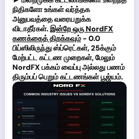
நிதிகளோ உங்கள் வர்த்தக
அனுபவத்தை வரையறுக்க
விடாதீர்கள்.
இன்றே ஒரு NordFX
கணக்கைத் திறக்கவும்
- 0.0
பிப்ஸிலிருந்து ஸ்ப்ரெட்கள், 25க்கும்
மேற்பட்ட கட்டண முறைகள், மேலும்
NordFX பக்கம் வைப்பு அல்லது பணம்
திரும்பப் பெறும் கட்டணங்கள் பூஜ்யம்.