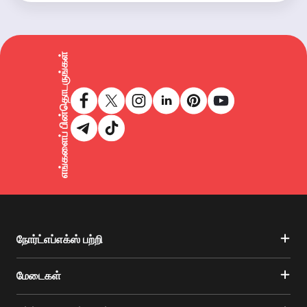
எங்களைப் பின்தொடருங்கள்
நோர்ட்எப்எக்ஸ் பற்றி
மேடைகள்