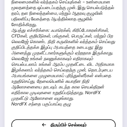
நிலைமைகளில் வர்த்தகம் செய்யுங்கள் - உண்மையான
மூலதனத்தை ஒப்படைப்பதற்கு முன். இது செயல்படுத்தல்
தரம், தள நிலைத்தன்மை, மற்றும் ஆதரவு குழுவின்
பதிலளிப்பு வேகத்தை ஆபத்தில்லாத சூழலில்
சோதிக்கிறது.
ஆபத்து எச்சரிக்கை: ஃபாரெக்ஸ், கிரிப்டோகரன்சிகள்,
CFDகள், குறியீடுகள், பங்குகள், பொருட்கள், மற்றும் பிற
லெவரேஜ் கொண்ட நிதி கருவிகளில் வர்த்தகம் செய்வது
குறிப்பிடத்தக்க இழப்பு அபாயத்தை உடையது; இது
அனைத்து முதலீட்டாளர்களுக்கும் ஏற்றதாக இருக்காது.
லெவரேஜ் உங்கள் நலனுக்காகவும் எதிராகவும்
செயல்படலாம். உங்கள் ஆரம்ப முதலீட்டை விட அதிகமாக
இழக்கலாம். வர்த்தகம் செய்வதற்கு முன், தொடர்புடைய
அபாயங்களை முழுமையாகப் புரிந்துள்ளீர்கள் என்பதை
உறுதிசெய்து, தேவையெனில் சுயாதீன நிதி
ஆலோசனையை நாடவும். கடந்த கால செயல்திறன்
எதிர்கால முடிவுகளை உறுதிப்படுத்தாது. NordFX
முதலீட்டு ஆலோசனை வழங்காது.
NordFX சந்தை பகுப்பாய்வு குழு
திரும்பிச் செல்லவும்