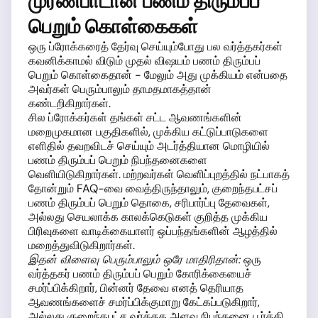
முரண்பாடான பணம் திரும்பப்
பெறும் கொள்கைகள்
ஒரு ப்ரோக்கரைத் தேர்வு செய்யும்போது பல வர்த்தகர்கள்
கவனிக்காமல் விடும் முதல் விஷயம் பணம் திரும்பப்
பெறும் கொள்கைதான் - மேலும் அது முக்கியம் என்பதை
அவர்கள் பெரும்பாலும் தாமதமாகத்தான்
கண்டறிகிறார்கள்.
சில ப்ரோக்கர்கள் தங்கள் சட்ட ஆவணங்களின்
மறைமுகமான பகுதிகளில், முக்கிய கட்டுப்பாடுகளை
எளிதில் தவறவிடச் செய்யும் அடர்த்தியான மொழியில்
பணம் திரும்பப் பெறும் நிபந்தனைகளை
வெளியிடுகிறார்கள். மற்றவர்கள் வெளிப்புறத்தில் நட்பாகத்
தோன்றும் FAQ-வை வைத்திருந்தாலும், குறைந்தபட்சப்
பணம் திரும்பப் பெறும் தொகை, சரிபார்ப்பு தேவைகள்,
அல்லது செயலாக்க காலக்கெடுகள் குறித்த முக்கிய
பிரிவுகளை வாடிக்கையாளர் ஒப்பந்தங்களின் ஆழத்தில்
மறைத்துவிடுகிறார்கள்.
இதன் விளைவு பெரும்பாலும் ஒரே மாதிரிதான்:
ஒரு
வர்த்தகர் பணம் திரும்பப் பெறும் கோரிக்கையைச்
சமர்ப்பிக்கிறார், பின்னர் தேவை எனத் தெரியாத
ஆவணங்களைச் சமர்ப்பிக்குமாறு கேட்கப்படுகிறார்,
அல்லது குறைந்தபட்ச வர்த்தக அளவு நிபந்தனை பூர்த்தி