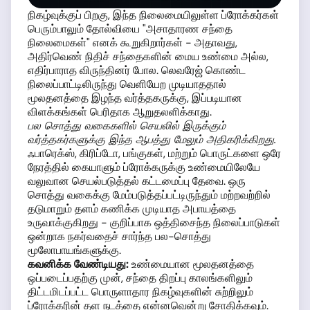
நிகழ்வுக்குப் பிறகு, இந்த நிலைமையிலுள்ள ப்ரோக்கர்கள்
பெரும்பாலும் தோல்வியை "அசாதாரண சந்தை
நிலைமைகள்" எனக் கூறுகிறார்கள் - அதாவது,
அதிர்வெண் நிதிச் சந்தைகளின் மைய உண்மை அல்ல,
எதிர்பாராத விருந்தினர் போல. லெவரேஜ் கொண்ட
நிலைப்பாட்டிலிருந்து வெளியேற முடியாததால்
மூலதனத்தை இழந்த வர்த்தகருக்கு, இப்படியான
விளக்கங்கள் பெரிதாக ஆறுதலளிக்காது.
பல சொத்து வகைகளில் செயலில் இருக்கும்
வர்த்தகர்களுக்கு இந்த ஆபத்து மேலும் அதிகரிக்கிறது.
ஃபாரெக்ஸ், கிரிப்டோ, பங்குகள், மற்றும் பொருட்களை ஒரே
நேரத்தில் கையாளும் ப்ரோக்கருக்கு உண்மையிலேயே
வலுவான செயல்படுத்தல் கட்டமைப்பு தேவை. ஒரு
சொத்து வகைக்கு மேம்படுத்தப்பட்டிருந்தும் மற்றவற்றில்
தடுமாறும் தளம் கணிக்க முடியாத அபாயத்தை
உருவாக்குகிறது - குறிப்பாக ஒத்திசைந்த நிலைப்பாடுகள்
ஒன்றாக நகர்வதைச் சார்ந்த பல-சொத்து
மூலோபாயங்களுக்கு.
கவனிக்க வேண்டியது:
உண்மையான மூலதனத்தை
ஒப்படைப்பதற்கு முன், சந்தை திறப்பு காலங்களிலும்
திட்டமிடப்பட்ட பொருளாதார நிகழ்வுகளின் சுற்றிலும்
ப்ரோக்கரின் தள நடத்தை என்னவென்று சோதிக்கவும்.