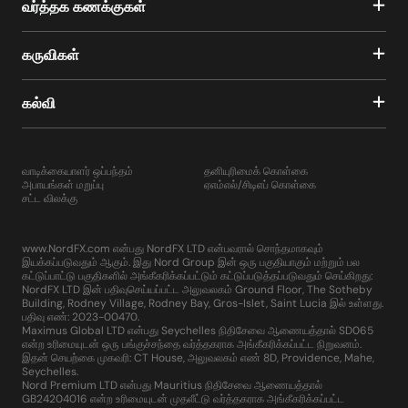
வர்த்தக கணக்குகள்
கருவிகள்
கல்வி
வாடிக்கையாளர் ஒப்பந்தம்
தனியுரிமைக் கொள்கை
அபாயங்கள் மறுப்பு
ஏஎம்எல்/சிடிஎப் கொள்கை
சட்ட விலக்கு
www.NordFX.com என்பது NordFX LTD என்பவரால் சொந்தமாகவும்
இயக்கப்படுவதும் ஆகும். இது Nord Group இன் ஒரு பகுதியாகும் மற்றும் பல
கட்டுப்பாட்டு பகுதிகளில் அங்கீகரிக்கப்பட்டும் கட்டுப்படுத்தப்படுவதும் செய்கிறது:
NordFX LTD இன் பதிவுசெய்யப்பட்ட அலுவலகம் Ground Floor, The Sotheby
Building, Rodney Village, Rodney Bay, Gros-Islet, Saint Lucia இல் உள்ளது.
பதிவு எண்: 2023-00470.
Maximus Global LTD என்பது Seychelles நிதிசேவை ஆணையத்தால் SD065
என்ற உரிமையுடன் ஒரு பங்குச்சந்தை வர்த்தகராக அங்கீகரிக்கப்பட்ட நிறுவனம்.
இதன் செயற்கை முகவரி: CT House, அலுவலகம் எண் 8D, Providence, Mahe,
Seychelles.
Nord Premium LTD என்பது Mauritius நிதிசேவை ஆணையத்தால்
GB24204016 என்ற உரிமையுடன் முதலீட்டு வர்த்தகராக அங்கீகரிக்கப்பட்ட