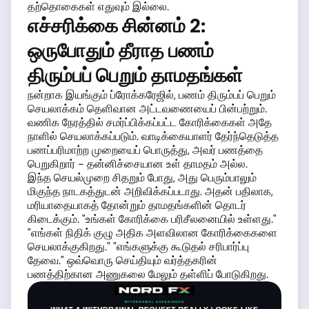
தற்தொகைகள் எதுவும் இல்லை.
எச்சரிக்கை சின்னம் 2:
ஒருபோதும் தீராத பணம்
திரும்பப் பெறும் தாமதங்கள்
நன்றாக இயங்கும் ப்ரோக்கரேஜில், பணம் திரும்பப் பெறும்
செயலாக்கம் தெளிவான அட்டவணையைப் பின்பற்றும்.
வணிக நேரத்தில் சமர்ப்பிக்கப்பட்ட கோரிக்கைகள் அதே
நாளில் செயலாக்கப்படும். வாடிக்கையாளர் தேர்ந்தெடுத்த
பணப்பரிமாற்ற முறையைப் பொருத்து, அவர் பணத்தை
பெறுகிறார் - தன்னிச்சையான உள் தாமதம் அல்ல.
இந்த செயல்முறை சிதறும் போது, அது பெரும்பாலும்
மிகுந்த நாடகத்துடன் அறிவிக்கப்படாது. அதன் பதிலாக,
மரியாதையாகத் தோன்றும் தாமதங்களின் தொடர்
கிடைக்கும். "உங்கள் கோரிக்கை பரிசீலனையில் உள்ளது."
"எங்கள் நிதிக் குழு அதிக அளவிலான கோரிக்கைகளை
செயலாக்குகிறது." "எங்களுக்கு கூடுதல் சரிபார்ப்பு
தேவை." ஒவ்வொரு செய்தியும் வர்த்தகரின்
பணத்திற்கான அணுகலை மேலும் தள்ளிப் போடுகிறது.