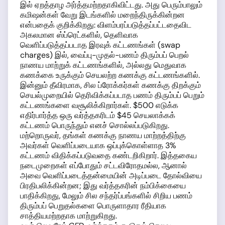
இல் ஏறத்தாழ அர்த்தமற்றதாகிவிட்டது. அது பெரும்பாலும்
கமிஷன்கள் வேறு இடங்களில் மறைந்திருக்கின்றன
என்பதைக் குறிக்கிறது: விளம்பரப்படுத்தப்பட்டதைவிட
அகலமான ஸ்ப்ரெட்களில், தெளிவாக
வெளிப்படுத்தப்படாத இரவுக் கட்டணங்கள் (swap
charges) இல், வைப்பு-முதல்-பணம் திரும்பப் பெறல்
நாணய மாற்றுக் கட்டணங்களில், அல்லது மெதுவாக
கணக்கை உருக்கும் செயலற்ற கணக்கு கட்டணங்களில்.
இன்னும் தீவிரமாக, சில ப்ரோக்கர்கள் கணக்கு திறக்கும்
செயல்முறையில் தெரிவிக்கப்படாத பணம் திரும்பப் பெறும்
கட்டணங்களை வசூலிக்கிறார்கள். $500 எடுக்க
எதிர்பார்த்த ஒரு வர்த்தகரிடம் $45 செயலாக்கக்
கட்டணம் பொருந்தும் எனச் சொல்லப்படுகிறது.
மற்றொருவர், தங்கள் கணக்கு நாணய மாற்றத்திற்கு
அவர்கள் வெளிப்படையாக ஒப்புக்கொள்ளாத 3%
கட்டணம் விதிக்கப்படுவதை கண்டறிகிறார். இத்தகைய
நடைமுறைகள் எப்போதும் சட்டவிரோதமல்ல, ஆனால்
அவை வெளிப்படைத்தன்மையின் அடிப்படை தோல்வியை
பிரதிபலிக்கின்றன; இது வர்த்தகரின் நம்பிக்கையை
பாதிக்கிறது, மேலும் சில சந்தர்ப்பங்களில் சிறிய பணம்
திரும்பப் பெறுதல்களை பொருளாதார ரீதியாக
சாத்தியமற்றதாக மாற்றுகிறது.