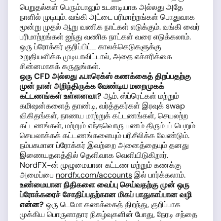
பெறுதல்கள் பெரும்பாலும் உடனடியாக அல்லது அதே
நாளில் முடியும். வங்கி அட்டை பரிமாற்றங்கள் பொதுவாக
மூன்று முதல் ஆறு வணிக நாட்கள் எடுக்கும். வங்கி வைர்
பரிமாற்றங்கள் ஐந்து வணிக நாட்கள் வரை எடுக்கலாம்.
ஒரு ப்ரோக்கர் குறிப்பிட்ட காலக்கெடுகளுக்கு
உறுதியளிக்க முடியாவிட்டால், அதை எச்சரிக்கை
சின்னமாகக் கருதுங்கள்.
ஒரு CFD அல்லது ஃபாரெக்ஸ் கணக்கைத் திறப்பதற்கு
முன் நான் அறிந்திருக்க வேண்டிய மறைமுகக்
கட்டணங்கள் உள்ளனவா?
ஆம். ஸ்ப்ரெட்கள் மற்றும்
கமிஷன்களைத் தாண்டி, வர்த்தகர்கள் இரவுக் swap
விகிதங்கள், நாணய மாற்றுக் கட்டணங்கள், செயலற்ற
கட்டணங்கள், மற்றும் எந்தவொரு பணம் திரும்பப் பெறும்
செயலாக்கக் கட்டணங்களையும் பரிசீலிக்க வேண்டும்.
நம்பகமான ப்ரோக்கர் இவற்றை அனைத்தையும் தனது
இணையதளத்தில் தெளிவாக வெளியிடுகிறார்.
NordFX-ன் முழுமையான கட்டண மற்றும் கணக்கு
அமைப்பை
nordfx.com/accounts
இல் பார்க்கலாம்.
உண்மையான நிதிகளை வைப்பு செய்வதற்கு முன் ஒரு
ப்ரோக்கரைச் சோதிப்பதற்கான மிகப் பாதுகாப்பான வழி
என்ன?
ஒரு டெமோ கணக்கைத் திறந்து, குறிப்பாக
முக்கிய பொருளாதார நிகழ்வுகளின் போது, நேரடி சந்தை