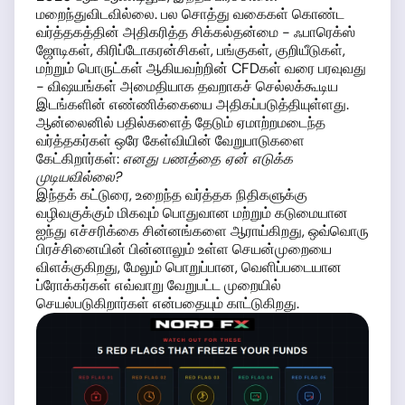
மறைந்துவிடவில்லை. பல சொத்து வகைகள் கொண்ட
வர்த்தகத்தின் அதிகரித்த சிக்கல்தன்மை - ஃபாரெக்ஸ்
ஜோடிகள், கிரிப்டோகரன்சிகள், பங்குகள், குறியீடுகள்,
மற்றும் பொருட்கள் ஆகியவற்றின் CFDகள் வரை பரவுவது
- விஷயங்கள் அமைதியாக தவறாகச் செல்லக்கூடிய
இடங்களின் எண்ணிக்கையை அதிகப்படுத்தியுள்ளது.
ஆன்லைனில் பதில்களைத் தேடும் ஏமாற்றமடைந்த
வர்த்தகர்கள் ஒரே கேள்வியின் வேறுபாடுகளை
கேட்கிறார்கள்:
எனது பணத்தை ஏன் எடுக்க
முடியவில்லை?
இந்தக் கட்டுரை, உறைந்த வர்த்தக நிதிகளுக்கு
வழிவகுக்கும் மிகவும் பொதுவான மற்றும் கடுமையான
ஐந்து எச்சரிக்கை சின்னங்களை ஆராய்கிறது, ஒவ்வொரு
பிரச்சினையின் பின்னாலும் உள்ள செயன்முறையை
விளக்குகிறது, மேலும் பொறுப்பான, வெளிப்படையான
ப்ரோக்கர்கள் எவ்வாறு வேறுபட்ட முறையில்
செயல்படுகிறார்கள் என்பதையும் காட்டுகிறது.