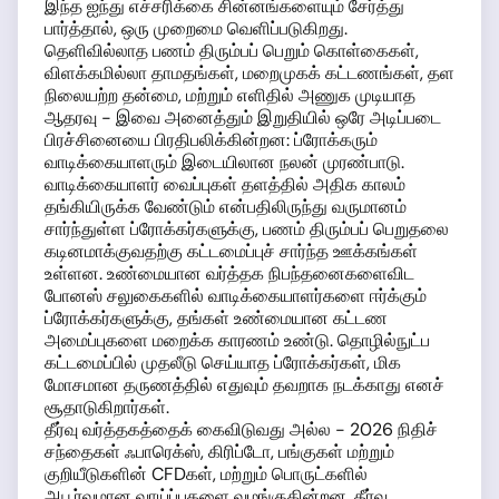
இந்த ஐந்து எச்சரிக்கை சின்னங்களையும் சேர்த்து
பார்த்தால், ஒரு முறைமை வெளிப்படுகிறது.
தெளிவில்லாத பணம் திரும்பப் பெறும் கொள்கைகள்,
விளக்கமில்லா தாமதங்கள், மறைமுகக் கட்டணங்கள், தள
நிலையற்ற தன்மை, மற்றும் எளிதில் அணுக முடியாத
ஆதரவு - இவை அனைத்தும் இறுதியில் ஒரே அடிப்படை
பிரச்சினையை பிரதிபலிக்கின்றன: ப்ரோக்கரும்
வாடிக்கையாளரும் இடையிலான நலன் முரண்பாடு.
வாடிக்கையாளர் வைப்புகள் தளத்தில் அதிக காலம்
தங்கியிருக்க வேண்டும் என்பதிலிருந்து வருமானம்
சார்ந்துள்ள ப்ரோக்கர்களுக்கு, பணம் திரும்பப் பெறுதலை
கடினமாக்குவதற்கு கட்டமைப்புச் சார்ந்த ஊக்கங்கள்
உள்ளன. உண்மையான வர்த்தக நிபந்தனைகளைவிட
போனஸ் சலுகைகளில் வாடிக்கையாளர்களை ஈர்க்கும்
ப்ரோக்கர்களுக்கு, தங்கள் உண்மையான கட்டண
அமைப்புகளை மறைக்க காரணம் உண்டு. தொழில்நுட்ப
கட்டமைப்பில் முதலீடு செய்யாத ப்ரோக்கர்கள், மிக
மோசமான தருணத்தில் எதுவும் தவறாக நடக்காது எனச்
சூதாடுகிறார்கள்.
தீர்வு வர்த்தகத்தைக் கைவிடுவது அல்ல - 2026 நிதிச்
சந்தைகள் ஃபாரெக்ஸ், கிரிப்டோ, பங்குகள் மற்றும்
குறியீடுகளின் CFDகள், மற்றும் பொருட்களில்
அபூர்வமான வாய்ப்புகளை வழங்குகின்றன. தீர்வு