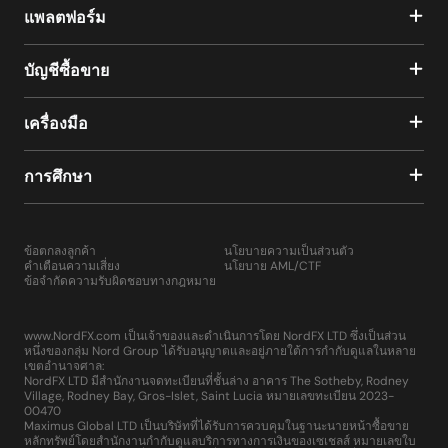
แพลตฟอร์ม
บัญชีซื้อขาย
เครื่องมือ
การศึกษา
ข้อตกลงลูกค้า
นโยบายความเป็นส่วนตัว
คำเตือนความเสี่ยง
นโยบาย AML/CTF
ข้อจำกัดความรับผิดชอบทางกฎหมาย
www.NordFX.com เป็นเจ้าของและดำเนินการโดย NordFX LTD ซึ่งเป็นส่วน
หนึ่งของกลุ่ม Nord Group ได้รับอนุญาตและอยู่ภายใต้การกำกับดูแลในหลาย
เขตอำนาจศาล:
NordFX LTD มีสำนักงานจดทะเบียนที่ชั้นล่าง อาคาร The Sotheby, Rodney
Village, Rodney Bay, Gros-Islet, Saint Lucia หมายเลขทะเบียน 2023-
00470
Maximus Global LTD เป็นบริษัทที่ได้รับการควบคุมในฐานะนายหน้าซื้อขาย
หลักทรัพย์โดยสำนักงานกำกับดูแลบริการทางการเงินของเซเชลส์ หมายเลขใบ