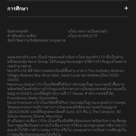
การศึกษา
ข้อตกลงลูกค้า
นโยบายความเป็นส่วนตัว
คำเตือนความเสี่ยง
นโยบาย AML/CTF
ข้อจำกัดความรับผิดชอบทางกฎหมาย
www.NordFX.com เป็นเจ้าของและดำเนินการโดย NordFX LTD ซึ่งเป็นส่วน
หนึ่งของกลุ่ม Nord Group ได้รับอนุญาตและอยู่ภายใต้การกำกับดูแลในหลาย
เขตอำนาจศาล:
NordFX LTD มีสำนักงานจดทะเบียนที่ชั้นล่าง อาคาร The Sotheby, Rodney
Village, Rodney Bay, Gros-Islet, Saint Lucia หมายเลขทะเบียน 2023-
00470
Maximus Global LTD เป็นบริษัทที่ได้รับการควบคุมในฐานะนายหน้าซื้อขาย
หลักทรัพย์โดยสำนักงานกำกับดูแลบริการทางการเงินของเซเชลส์ หมายเลขใบ
อนุญาต SD065 และมีที่อยู่สำนักงานที่ CT House, สำนักงานเลขที่ 8D,
Providence, Mahe, Seychelles
Nord Premium LTD เป็นบริษัทที่ได้รับการควบคุมในฐานะนายหน้าการลงทุน
โดยคณะกรรมการบริการทางการเงินแห่งมอริเชียส หมายเลขใบอนุญาต
GB24204016 และมีที่อยู่จดทะเบียนที่ Suite 201, ชั้น 2, The Catalyst, 40
Silicon Avenue, Ebene, Mauritius
คำเตือนความเสี่ยง: CFDs เป็นเครื่องมือที่ซับซ้อนและมาพร้อมกับความเสี่ยงสูง
ในการสูญเสียเงินอย่างรวดเร็วเนื่องจากการใช้เลเวอเรจสูง คุณควรพิจารณาว่า
คุณเข้าใจวิธีการทำงานของ CFDs หรือไม่ และคุณสามารถรับความเสี่ยงสูงใน
การสูญเสียเงินทุนของคุณได้หรือไม่