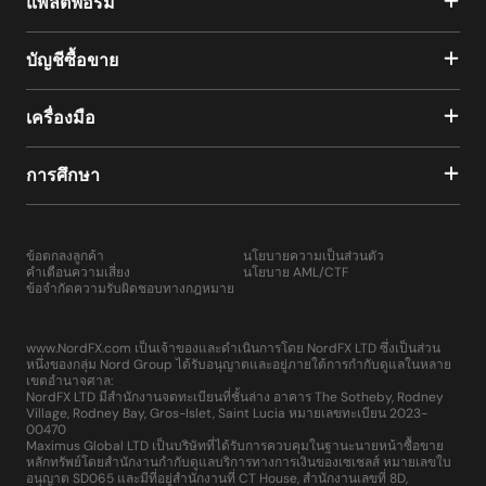
แพลตฟอร์ม
บัญชีซื้อขาย
เครื่องมือ
การศึกษา
ข้อตกลงลูกค้า
นโยบายความเป็นส่วนตัว
คำเตือนความเสี่ยง
นโยบาย AML/CTF
ข้อจำกัดความรับผิดชอบทางกฎหมาย
www.NordFX.com เป็นเจ้าของและดำเนินการโดย NordFX LTD ซึ่งเป็นส่วน
หนึ่งของกลุ่ม Nord Group ได้รับอนุญาตและอยู่ภายใต้การกำกับดูแลในหลาย
เขตอำนาจศาล:
NordFX LTD มีสำนักงานจดทะเบียนที่ชั้นล่าง อาคาร The Sotheby, Rodney
Village, Rodney Bay, Gros-Islet, Saint Lucia หมายเลขทะเบียน 2023-
00470
Maximus Global LTD เป็นบริษัทที่ได้รับการควบคุมในฐานะนายหน้าซื้อขาย
หลักทรัพย์โดยสำนักงานกำกับดูแลบริการทางการเงินของเซเชลส์ หมายเลขใบ
อนุญาต SD065 และมีที่อยู่สำนักงานที่ CT House, สำนักงานเลขที่ 8D,