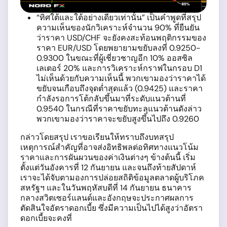
“ทิศใต้และใต้อย่างเดียวเท่านั้น” เป็นคำพูดที่สรุป
ความเห็นของนักวิเคราะห์จำนวน 90% ที่ยืนยัน
ว่าราคา USD/CHF จะยังคงสะท้อนพฤติกรรมของ
ราคา EUR/USD โดยพยายามขยับลงที่ 0.9250-
0.9300 ในขณะที่ผู้เชี่ยวชาญอีก 10% ออสซิล
เลเตอร์ 20% และการวิเคราะห์กราฟในกรอบ D1
ไม่เห็นด้วยกับความเห็นนี้ พวกเขามองว่าราคาได้
ขยับจนเกือบถึงจุดต่ำสุดแล้ว (0.9425) และราคา
กำลังรอการโต้กลับขึ้นมาที่ระดับแนวต้านที่
0.9540 ในกรณีที่ราคาขยับทะลุแนวต้านดังล่าว
พวกเขามองว่าราคาจะขยับสูงขึ้นไปถึง 0.9260
กล่าวโดยสรุป เราขอเรียนให้ทราบถึงบทสรุป
เหตุการณ์สำคัญที่อาจส่งอิทธิพลต่อทิศทางแนวโน้ม
ราคาและการผันผวนของค่าเงินต่างๆ ข้างต้นนี้ เริ่ม
ตั้งแต่วันอังคารที่ 12 กันยายน และจนถึงท้ายสัปดาห์
เราจะได้จับตามองการปล่อยสถิติข้อมูลตลาดผู้บริโภค
สหรัฐฯ และในวันพฤหัสบดีที่ 14 กันยายน ธนาคาร
กลางสวิตเซอร์แลนด์และอังกฤษจะประกาศผลการ
ตัดสินใจอัตราดอกเบี้ย ซึ่งมีความเป็นไปได้สูงว่าอัตรา
ดอกเบี้ยจะคงที่