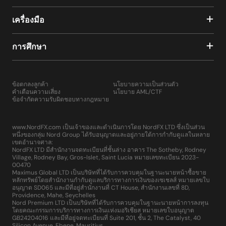
เครื่องมือ
การศึกษา
ข้อตกลงลูกค้า
นโยบายความเป็นส่วนตัว
คำเตือนความเสี่ยง
นโยบาย AML/CTF
ข้อจำกัดความรับผิดชอบทางกฎหมาย
www.NordFX.com เป็นเจ้าของและดำเนินการโดย NordFX LTD ซึ่งเป็นส่วน
หนึ่งของกลุ่ม Nord Group ได้รับอนุญาตและอยู่ภายใต้การกำกับดูแลในหลาย
เขตอำนาจศาล:
NordFX LTD มีสำนักงานจดทะเบียนที่ชั้นล่าง อาคาร The Sotheby, Rodney
Village, Rodney Bay, Gros-Islet, Saint Lucia หมายเลขทะเบียน 2023-
00470
Maximus Global LTD เป็นบริษัทที่ได้รับการควบคุมในฐานะนายหน้าซื้อขาย
หลักทรัพย์โดยสำนักงานกำกับดูแลบริการทางการเงินของเซเชลส์ หมายเลขใบ
อนุญาต SD065 และมีที่อยู่สำนักงานที่ CT House, สำนักงานเลขที่ 8D,
Providence, Mahe, Seychelles
Nord Premium LTD เป็นบริษัทที่ได้รับการควบคุมในฐานะนายหน้าการลงทุน
โดยคณะกรรมการบริการทางการเงินแห่งมอริเชียส หมายเลขใบอนุญาต
GB24204016 และมีที่อยู่จดทะเบียนที่ Suite 201, ชั้น 2, The Catalyst, 40
Silicon Avenue, Ebene, Mauritius