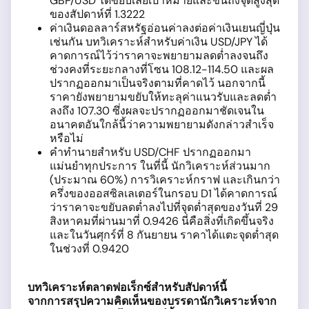
GBP/USD ได้ขยับเลยเป้าหมายและขึ้นถึงจุดสูงสุด
ของสัปดาห์ที่ 1.3222
ค่าเงินดอลลาร์สหรัฐอ่อนค่าลงต่อค่าเงินเยนญี่ปุ่น
เช่นกัน บทวิเคราะห์สำหรับค่าเงิน USD/JPY ได้
คาดการณ์ไว้ว่าราคาจะพยายามลดต่ำลงจนถึง
ช่วงคงที่ระยะกลางที่โซน 108.12-114.50 และผล
ปรากฏออกมาเป็นจริงตามที่คาดไว้ นอกจากนี้
ราคายังพยายามขยับให้ทะลุค่าแนวรับและลดต่ำ
ลงถึง 107.30 ซึ่งผลจะปรากฏออกมาชัดเจนใน
อนาคตอันใกล้นี้ว่าความพยายามดังกล่าวสำเร็จ
หรือไม่
คำทำนายสำหรับ USD/CHF ปรากฏออกมา
แม่นยำทุกประการ ในที่นี้ นักวิเคราะห์ส่วนมาก
(ประมาณ 60%) การวิเคราะห์กราฟ และเกินกว่า
ครึ่งของออสซิลเลเตอร์ในกรอบ D1 ได้คาดการณ์
ว่าราคาจะขยับลดต่ำลงไปที่จุดต่ำสุดของวันที่ 29
สิงหาคมที่ผ่านมาที่ 0.9426 นี่คือสิ่งที่เกิดขึ้นจริง
และในวันศุกร์ที่ 8 กันยายน ราคาได้แตะจุดต่ำสุด
ในช่วงที่ 0.9420
บทวิเคราะห์ตลาดฟอเร็กซ์สำหรับสัปดาห์นี้
จากการสรุปความคิดเห็นของบรรดานักวิเคราะห์จาก