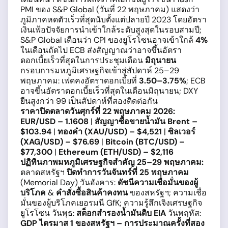
PMI ของ S&P Global (วันที่ 22 พฤษภาคม) แสดงว่า
ภูมิภาคหดตัวเร็วที่สุดนับตั้งแต่ปลายปี 2023 โดยอัตรา
เงินเฟ้อปัจจัยการนำเข้าใกล้ระดับสูงสุดในรอบสามปี;
S&P Global เตือนว่า CPI ของยูโรโซนอาจเข้าใกล้
4%
ในเดือนถัดไป ECB ส่งสัญญาณว่าอาจขึ้นอัตรา
ดอกเบี้ยเร็วที่สุดในการประชุมเดือน
มิถุนายน
กรอบการมหภูมิเศรษฐกิจเข้าสู่สัปดาห์ 25–29
พฤษภาคม: เฟดคงอัตราดอกเบี้ยที่
3.50–3.75%
; ECB
อาจขึ้นอัตราดอกเบี้ยเร็วที่สุดในเดือนมิถุนายน; DXY
ยืนสูงกว่า 99 เป็นสัปดาห์ที่สองติดต่อกัน
ราคาปิดตลาดวันศุกร์ที่ 22 พฤษภาคม 2026:
EUR/USD – 1.1608
|
สัญญาซื้อขายน้ำมัน Brent –
$103.94
|
ทองคำ (XAU/USD) – $4,521
|
ซิลเวอร์
(XAG/USD) – $76.69
|
Bitcoin (BTC/USD) –
$77,300
|
Ethereum (ETH/USD) – $2,116
ปฏิทินภาพมหภูมิเศรษฐกิจสำคัญ 25–29 พฤษภาคม:
ตลาดสหรัฐฯ
ปิดทำการวันจันทร์ที่ 25 พฤษภาคม
(Memorial Day) วันอังคาร:
ดัชนีความเชื่อมั่นของผู้
บริโภค
&
คำสั่งซื้อสินค้าคงทน
ของสหรัฐฯ; ความเชื่อ
มั่นของผู้บริโภคเยอรมนี GfK; ความรู้สึกเจิงเศรษฐกิจ
ยูโรโซน วันพุธ:
สต็อกสำรองน้ำมันดิบ EIA
วันพฤหัส:
GDP ไตรมาส 1 ของสหรัฐฯ – การประมาณครั้งที่สอง