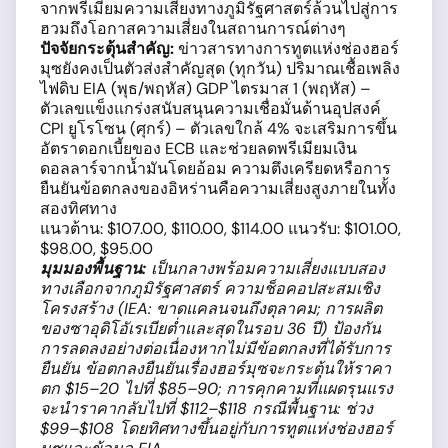
จากพรีเมียมความเสี่ยงทางภูมิรัฐศาสตร์ล้วนไปสู่การ
ฮวมถึงโอกาสความเสี่ยงในสถานการณ์ต่างๆ
ปัจจัยกระตุ้นสำคัญ:
ข่าวสารทางการทูตแห่งช่องฮอร์
มุซยังคงเป็นตัวส่งสำคัญสุด (ทุกวัน) ปริมาณเชื้อเพลิง
ไฟดิบ EIA (พุธ/พฤหัส) GDP ไตรมาส 1 (พฤหัส) –
ตัวเลขแข็งแกร่งสนับสนุนความเชื่อมั่นด้านอุปสงค์
CPI ยูโรโซน (ศุกร์) – ตัวเลขใกล้ 4% จะเสริมการขึ้น
อัตราดอกเบี้ยของ ECB และช่วยลดพรีเมียมเงิน
ดอลลาร์จากน้ำมันโดยอ้อม ความตึงเครียดหรือการ
ยืนยันข้อตกลงของอิหร่านคือความเสี่ยงสูงภายในทั้ง
สองทิศทาง
แนวต้าน: $107.00, $110.00, $114.00 แนวรับ: $101.00,
$98.00, $95.00
มุมมองพื้นฐาน:
เป็นกลางพร้อมความเสี่ยงแบบสอง
ทางเลือกจากภูมิรัฐศาสตร์ ความช็อคอปสะสมเชิง
โครงสร้าง (IEA: ขาดแคลนจนถึงตุลาคม; การผลิต
ของซาอุดิโอัเรเบียต่ำและสุดในรอบ 36 ปี) ป้องกัน
การลดลงอย่างต่อเนื่องหากไม่มีข้อตกลงที่ได้รับการ
ยืนยัน ข้อตกลงยืนยันเรื่องฮอร์มุซจะกระตุ้นให้ราคา
ตก $15–20 ไปที่ $85–90; การคุกคามที่แผดรุนแรง
จะนำราคากลับไปที่ $112–$118 กรณีพื้นฐาน: ช่วง
$99–$108 โดยทิศทางขึ้นอยู่กับการทูตแห่งช่องฮอร์