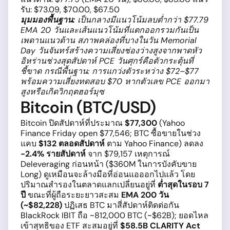
รับ: $73.09, $70.00, $67.50
มุมมองพื้นฐาน:
เป็นกลางมีแนวโน้มลบต่ำกว่า $77.79
EMA 20 วันและเส้นแนวโน้มที่แตกออกรวมกันเป็น
เพดานแนวต้าน สภาพคล่องที่บางในวัน Memorial
Day วันจันทร์สร้างความเสี่ยงช่องว่างสูงจากพาดหัว
อิหร่านช่วงสุดสัปดาห์ PCE วันศุกร์คือตัวกระตุ้นที่
ชี้ขาด กรณีพื้นฐาน: การแกว่งตัวระหว่าง $72–$77
พร้อมความเสี่ยงทดสอบ $70 หากตัวเลข PCE ออกมา
สูงหรือเกิดวิกฤตฮอร์มุซ
Bitcoin (BTC/USD)
Bitcoin ปิดสัปดาห์ที่ประมาณ
$77,300
(Yahoo
Finance Friday open $77,546; BTC ซื้อขายในช่วง
แคบ
$132 ตลอดสัปดาห์
ตาม Yahoo Finance) ลดลง
-2.4% รายสัปดาห์
จาก $79,157 เหตุการณ์
Deleveraging ก่อนหน้า ($360M ในการบังคับขาย
Long) ดูเหมือนจะล้างมือที่อ่อนแอออกไปแล้ว โดย
ปริมาณสำรองในตลาดแลกเปลี่ยนอยู่ที่
ต่ำสุดในรอบ 7
ปี
ขณะที่ผู้ถือระยะยาวสะสม
EMA 200 วัน
(~$82,228)
ปฏิเสธ BTC มาสี่สัปดาห์ติดต่อกัน
BlackRock IBIT ถือ ~812,000 BTC (~$62B); ยอดไหล
เข้าสุทธิของ ETF สะสมอยู่ที่
$58.5B
CLARITY Act