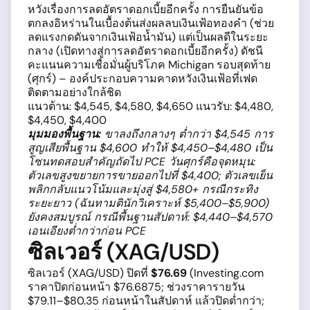
หวังเรื่องการลดอัตราดอกเบี้ยอีกครั้ง การยืนยันข้อ
ตกลงอิหร่านในเบื้องต้นส่งผลลบเงินเฟ้อทองคำ (ช่วย
ลดแรงกดดันจากเงินเฟ้อน้ำมัน) แต่เป็นผลดีในระยะ
กลาง (เปิดทางสู่การลดอัตราดอกเบี้ยอีกครั้ง) ดัชนี
คะแนนความเชื่อมั่นผู้บริโภค Michigan รอบสุดท้าย
(ศุกร์) – องค์ประกอบความคาดหวังเงินเฟ้อที่เฟด
ติดตามอย่างใกล้ชิด
แนวต้าน: $4,545, $4,580, $4,650 แนวรับ: $4,480,
$4,450, $4,400
มุมมองพื้นฐาน:
ขาลงถึงกลางๆ ต่ำกว่า $4,545 การ
สูญเสียพื้นฐาน $4,600 ทำให้ $4,450–$4,480 เป็น
โซนทดสอบสำคัญถัดไป PCE วันศุกร์คือจุดหมุน:
ตัวเลขสูงขยายการขายออกไปที่ $4,400; ตัวเลขเย็น
พลิกกลับแนวโน้มและมุ่งสู่ $4,580+ กรณีกระทิง
ระยะยาว (ฉันทามตินักวิเคราะห์ $5,400–$5,900)
ยังคงสมบูรณ์ กรณีพื้นฐานสัปดาห์: $4,440–$4,570
เอนเอียงต่ำกว่าก่อน PCE
ซิลเวอร์ (XAG/USD)
ซิลเวอร์ (XAG/USD) ปิดที่
$76.69
(Investing.com
ราคาปิดก่อนหน้า $76.6875; ช่วงราคารายวัน
$79.11–$80.35 ก่อนหน้าในสัปดาห์ แล้วปิดต่ำกว่า;