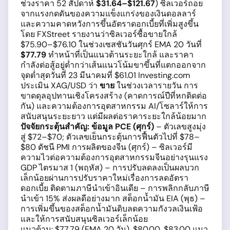
ช่วงราคา 52 สัปดาห์
$31.64–$121.67
) ซิลเวอร์ถอย
จากแรงกดดันของความแข็งแกร่งของเงินดอลลาร์
และความคาดหวังการขึ้นอัตราดอกเบี้ยที่เพิ่มสูงขึ้น
โดย FXStreet รายงานว่าซิลเวอร์ซื้อขายใกล้
$75.90–$76.10 ในช่วงเซสชันวันศุกร์ EMA 20 วันที่
$77.79
ทำหน้าที่เป็นแนวต้านระยะใกล้ และราคา
กำลังต่อสู้อยู่ต่ำกว่าเส้นแนวโน้มขาขึ้นที่แตกออกจาก
จุดต่ำสุดวันที่ 23 มีนาคมที่ $61.01 Investing.com
ประเมิน XAG/USD ว่า
ขาย
ในช่วงเวลารายวัน การ
ขาดดุลอุปทานเชิงโครงสร้าง (คาดการณ์ปีที่หกติดต่อ
กัน) และความต้องการอุตสาหกรรม AI/โซลาร์ให้การ
สนับสนุนระยะยาว แต่มีผลต่อราคาระยะใกล้น้อยมาก
ปัจจัยกระตุ้นสำคัญ:
ข้อมูล PCE (ศุกร์)
– ตัวเลขสูงมุ่ง
สู่ $72–$70; ตัวเลขเย็นกระตุ้นการฟื้นตัวไปที่ $78–
$80 ดัชนี PMI การผลิตของจีน (ศุกร์) – ซิลเวอร์มี
ความไวต่อความต้องการอุตสาหกรรมจีนอย่างรุนแรง
GDP ไตรมาส 1 (พฤหัส) – การปรับลดลงเป็นผลบวก
เล็กน้อยผ่านการปรับราคาใหม่เรื่องการลดอัตรา
ดอกเบี้ย ติดตามภาษีนำเข้าอินเดีย – การพลิกกลับภาษี
นำเข้า 15% ส่งผลดีอย่างมาก สต็อกน้ำมัน EIA (พุธ) –
การเพิ่มขึ้นของสต็อกน้ำมันดิบลดความกังวลเงินเฟ้อ
และให้การสนับสนุนซิลเวอร์เล็กน้อย
แนวต้าน: $77.79 (EMA 20 วัน), $80.00, $83.00 แนว