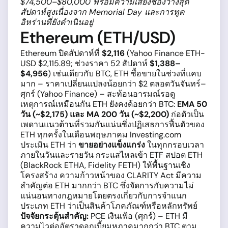
$74,500–$80,000 พร้อมความเสี่ยงช่องว่างสุด
สัปดาห์สูงเนื่องจาก Memorial Day และการทูต
อิหร่านที่ยังดำเนินอยู่
Ethereum (ETH/USD)
Ethereum ปิดสัปดาห์ที่
$2,116
(Yahoo Finance ETH-
USD $2,115.89; ช่วงราคา 52 สัปดาห์
$1,388–
$4,956
) เช่นเดียวกับ BTC, ETH ซื้อขายในช่วงที่แคบ
มาก – ราคาเปลี่ยนแปลงน้อยกว่า $2 ตลอดวันจันทร์–
ศุกร์ (Yahoo Finance) – สะท้อนอารมณ์รอดู
เหตุการณ์เหมือนกัน ETH ยังคงด้อยกว่า BTC:
EMA 50
วัน (~$2,175) และ MA 200 วัน (~$2,200)
ก่อตัวเป็น
เพดานแนวต้านที่รวมกันแน่นซึ่งปฏิเสธการฟื้นตัวของ
ETH ทุกครั้งในเดือนพฤษภาคม Investing.com
ประเมิน ETH ว่า
ขายอย่างแข็งแกร่ง
ในทุกกรอบเวลา
ภายในวันและรายวัน กระแสไหลเข้า ETF สปอต ETH
(BlackRock ETHA, Fidelity FETH) ให้พื้นฐานเชิง
โครงสร้าง ความก้าวหน้าของ CLARITY Act มีความ
สำคัญต่อ ETH มากกว่า BTC ซึ่งจัดการกับความไม่
แน่นอนทางกฎหมายโดยตรงเกี่ยวกับการจำแนก
ประเภท ETH ว่าเป็นสินค้าโภคภัณฑ์หรือหลักทรัพย์
ปัจจัยกระตุ้นสำคัญ:
PCE เงินเฟ้อ (ศุกร์) – ETH มี
ความไวต่ออัตราดอกเบี้ยมหภาคมากกว่า BTC ตาม