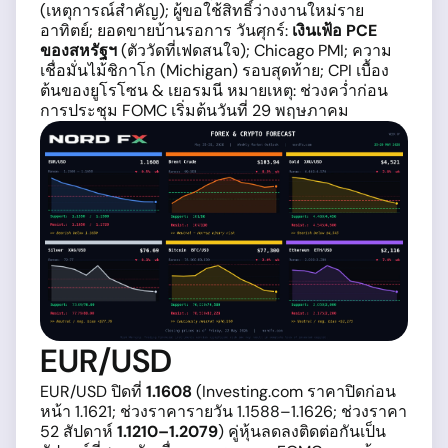
(เหตุการณ์สำคัญ); ผู้ขอใช้สิทธิ์ว่างงานใหม่ราย
อาทิตย์; ยอดขายบ้านรอการ วันศุกร์:
เงินเฟ้อ PCE
ของสหรัฐฯ
(ตัววัดที่เฟดสนใจ); Chicago PMI; ความ
เชื่อมั่นไม้ชิกาโก (Michigan) รอบสุดท้าย; CPI เบื้อง
ต้นของยูโรโซน & เยอรมนี หมายเหตุ: ช่วงคว่ำก่อน
การประชุม FOMC เริ่มต้นวันที่ 29 พฤษภาคม
EUR/USD
EUR/USD ปิดที่
1.1608
(Investing.com ราคาปิดก่อน
หน้า 1.1621; ช่วงราคารายวัน 1.1588–1.1626; ช่วงราคา
52 สัปดาห์
1.1210–1.2079
) คู่หุ้นลดลงติดต่อกันเป็น