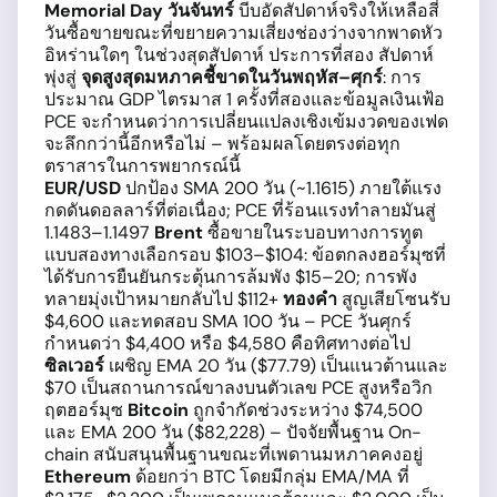
Memorial Day วันจันทร์
บีบอัดสัปดาห์จริงให้เหลือสี่
วันซื้อขายขณะที่ขยายความเสี่ยงช่องว่างจากพาดหัว
อิหร่านใดๆ ในช่วงสุดสัปดาห์ ประการที่สอง สัปดาห์
พุ่งสู่
จุดสูงสุดมหภาคชี้ขาดในวันพฤหัส–ศุกร์
: การ
ประมาณ GDP ไตรมาส 1 ครั้งที่สองและข้อมูลเงินเฟ้อ
PCE จะกำหนดว่าการเปลี่ยนแปลงเชิงเข้มงวดของเฟด
จะลึกกว่านี้อีกหรือไม่ – พร้อมผลโดยตรงต่อทุก
ตราสารในการพยากรณ์นี้
EUR/USD
ปกป้อง SMA 200 วัน (~1.1615) ภายใต้แรง
กดดันดอลลาร์ที่ต่อเนื่อง; PCE ที่ร้อนแรงทำลายมันสู่
1.1483–1.1497
Brent
ซื้อขายในระบอบทางการทูต
แบบสองทางเลือกรอบ $103–$104: ข้อตกลงฮอร์มุซที่
ได้รับการยืนยันกระตุ้นการล้มพัง $15–20; การพัง
ทลายมุ่งเป้าหมายกลับไป $112+
ทองคำ
สูญเสียโซนรับ
$4,600 และทดสอบ SMA 100 วัน – PCE วันศุกร์
กำหนดว่า $4,400 หรือ $4,580 คือทิศทางต่อไป
ซิลเวอร์
เผชิญ EMA 20 วัน ($77.79) เป็นแนวต้านและ
$70 เป็นสถานการณ์ขาลงบนตัวเลข PCE สูงหรือวิก
ฤตฮอร์มุซ
Bitcoin
ถูกจำกัดช่วงระหว่าง $74,500
และ EMA 200 วัน ($82,228) – ปัจจัยพื้นฐาน On-
chain สนับสนุนพื้นฐานขณะที่เพดานมหภาคคงอยู่
Ethereum
ด้อยกว่า BTC โดยมีกลุ่ม EMA/MA ที่