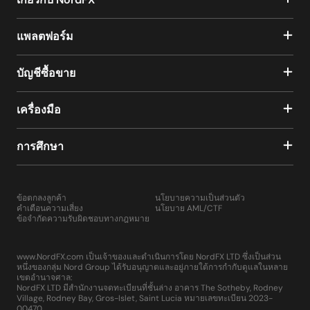
แพลตฟอร์ม
บัญชีซื้อขาย
เครื่องมือ
การศึกษา
ข้อตกลงลูกค้า
นโยบายความเป็นส่วนตัว
คำเตือนความเสี่ยง
นโยบาย AML/CTF
ข้อจำกัดความรับผิดชอบทางกฎหมาย
www.NordFX.com เป็นเจ้าของและดำเนินการโดย NordFX LTD ซึ่งเป็นส่วน
หนึ่งของกลุ่ม Nord Group ได้รับอนุญาตและอยู่ภายใต้การกำกับดูแลในหลาย
เขตอำนาจศาล:
NordFX LTD มีสำนักงานจดทะเบียนที่ชั้นล่าง อาคาร The Sotheby, Rodney
Village, Rodney Bay, Gros-Islet, Saint Lucia หมายเลขทะเบียน 2023-
00470