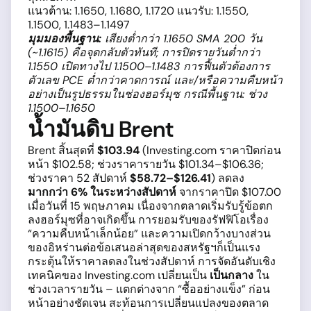
แนวต้าน: 1.1650, 1.1680, 1.1720 แนวรับ: 1.1550,
1.1500, 1.1483–1.1497
มุมมองพื้นฐาน:
เสียงต่ำกว่า 1.1650 SMA 200 วัน
(~1.1615) คือจุดกลับตัวทันที; การปิดรายวันต่ำกว่า
1.1550 เปิดทางไป 1.1500–1.1483 การฟื้นตัวต้องการ
ตัวเลข PCE ต่ำกว่าคาดการณ์ และ/หรือความคืบหน้า
อย่างเป็นรูปธรรมในช่องฮอร์มุซ กรณีพื้นฐาน: ช่วง
1.1500–1.1650
น้ำมันดิบ Brent
Brent สิ้นสุดที่
$103.94
(Investing.com ราคาปิดก่อน
หน้า $102.58; ช่วงราคารายวัน $101.34–$106.36;
ช่วงราคา 52 สัปดาห์
$58.72–$126.41
) ลดลง
มากกว่า 6% ในระหว่างสัปดาห์
จากราคาปิด $107.00
เมื่อวันที่ 15 พฤษภาคม เนื่องจากตลาดเริ่มรับรู้ข้อตก
ลงฮอร์มุซที่อาจเกิดขึ้น การยอมรับของรัฟฟิโอเรื่อง
“ความคืบหน้าเล็กน้อย” และความเปิดกว้างบางส่วน
ของอิหร่านต่อข้อเสนอล่าสุดของสหรัฐฯก็เป็นแรง
กระตุ้นให้ราคาลดลงในช่วงสัปดาห์ การจัดอันดับเชิง
เทคนิคของ Investing.com เปลี่ยนเป็น
เป็นกลาง
ใน
ช่วงเวลารายวัน – แตกต่างจาก “ซื้ออย่างแข็ง” ก่อน
หน้าอย่างชัดเจน สะท้อนการเปลี่ยนแปลงของตลาด