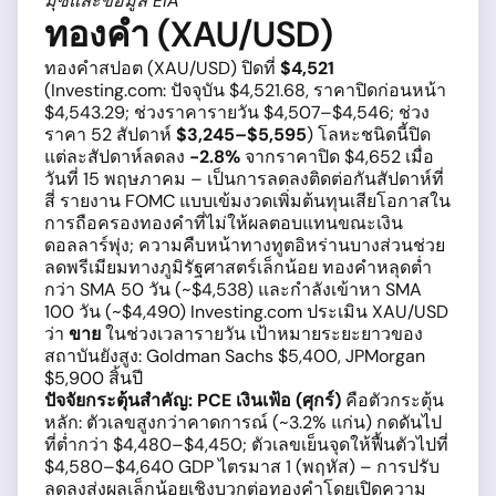
มุซและข้อมูล EIA
ทองคำ (XAU/USD)
ทองคำสปอต (XAU/USD) ปิดที่
$4,521
(Investing.com: ปัจจุบัน $4,521.68, ราคาปิดก่อนหน้า
$4,543.29; ช่วงราคารายวัน $4,507–$4,546; ช่วง
ราคา 52 สัปดาห์
$3,245–$5,595
) โลหะชนิดนี้ปิด
แต่ละสัปดาห์ลดลง
-2.8%
จากราคาปิด $4,652 เมื่อ
วันที่ 15 พฤษภาคม – เป็นการลดลงติดต่อกันสัปดาห์ที่
สี่ รายงาน FOMC แบบเข้มงวดเพิ่มต้นทุนเสียโอกาสใน
การถือครองทองคำที่ไม่ให้ผลตอบแทนขณะเงิน
ดอลลาร์พุ่ง; ความคืบหน้าทางทูตอิหร่านบางส่วนช่วย
ลดพรีเมียมทางภูมิรัฐศาสตร์เล็กน้อย ทองคำหลุดต่ำ
กว่า SMA 50 วัน (~$4,538) และกำลังเข้าหา SMA
100 วัน (~$4,490) Investing.com ประเมิน XAU/USD
ว่า
ขาย
ในช่วงเวลารายวัน เป้าหมายระยะยาวของ
สถาบันยังสูง: Goldman Sachs $5,400, JPMorgan
$5,900 สิ้นปี
ปัจจัยกระตุ้นสำคัญ:
PCE เงินเฟ้อ (ศุกร์)
คือตัวกระตุ้น
หลัก: ตัวเลขสูงกว่าคาดการณ์ (~3.2% แก่น) กดดันไป
ที่ต่ำกว่า $4,480–$4,450; ตัวเลขเย็นจุดให้ฟื้นตัวไปที่
$4,580–$4,640 GDP ไตรมาส 1 (พฤหัส) – การปรับ
ลดลงส่งผลเล็กน้อยเชิงบวกต่อทองคำโดยเปิดความ