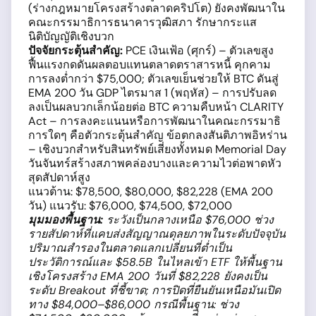
(ร่างกฎหมายโครงสร้างตลาดคริปโต) ยังคงพัฒนาใน
คณะกรรมาธิการธนาคารวุฒิสภา รักษากระแส
นิติบัญญัติเชิงบวก
ปัจจัยกระตุ้นสำคัญ:
PCE เงินเฟ้อ (ศุกร์) – ตัวเลขสูง
ฟื้นแรงกดดันผลตอบแทนตลาดตราสารหนี้ คุกคาม
การลงต่ำกว่า $75,000; ตัวเลขเย็นช่วยให้ BTC ดันสู่
EMA 200 วัน GDP ไตรมาส 1 (พฤหัส) – การปรับลด
ลงเป็นผลบวกเล็กน้อยต่อ BTC ความคืบหน้า CLARITY
Act – การลงคะแนนหรือการพัฒนาในคณะกรรมาธิ
การใดๆ คือตัวกระตุ้นสำคัญ ข้อตกลงสันติภาพอิหร่าน
– เชิงบวกสำหรับสินทรัพย์เสี่ยงทั้งหมด Memorial Day
วันจันทร์สร้างสภาพคล่องบางและความไวต่อพาดหัว
สุดสัปดาห์สูง
แนวต้าน: $78,500, $80,000, $82,228 (EMA 200
วัน) แนวรับ: $76,000, $74,500, $72,000
มุมมองพื้นฐาน:
ระวังเป็นกลางเหนือ $76,000 ช่วง
รายสัปดาห์ที่แคบส่งสัญญาณดุลยภาพในระดับปัจจุบัน
ปริมาณสำรองในตลาดแลกเปลี่ยนที่ต่ำเป็น
ประวัติการณ์และ $58.5B ในไหลเข้า ETF ให้พื้นฐาน
เชิงโครงสร้าง EMA 200 วันที่ $82,228 ยังคงเป็น
ระดับ Breakout ที่ชี้ขาด; การปิดที่ยืนยันเหนือมันเปิด
ทาง $84,000–$86,000 กรณีพื้นฐาน: ช่วง