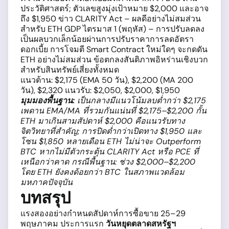
ประวัติศาสตร์; ตัวเลขสูงมุ่งเป้าหมาย $2,000 และอาจ
ถึง $1,950 ข่าว CLARITY Act – ผลดีอย่างไม่สมส่วน
สำหรับ ETH GDP ไตรมาส 1 (พฤหัส) – การปรับลดลง
เป็นผลบวกเล็กน้อยผ่านการปรับราคาการลดอัตรา
ดอกเบี้ย การโจมตี Smart Contract ใหม่ใดๆ จะกดดัน
ETH อย่างไม่สมส่วน ข้อตกลงสันติภาพอิหร่านเชิงบวก
สำหรับสินทรัพย์เสี่ยงทั้งหมด
แนวต้าน: $2,175 (EMA 50 วัน), $2,200 (MA 200
วัน), $2,320 แนวรับ: $2,050, $2,000, $1,950
มุมมองพื้นฐาน:
เป็นกลางมีแนวโน้มลบต่ำกว่า $2,175
เพดาน EMA/MA ที่รวมกันแน่นที่ $2,175–$2,200 กั้น
ETH มาเกินสามสัปดาห์ $2,000 คือแนวรับทาง
จิตวิทยาที่สำคัญ; การปิดต่ำกว่าเปิดทาง $1,950 และ
โซน $1,850 หลายเดือน ETH ไม่น่าจะ Outperform
BTC หากไม่มีตัวกระตุ้น CLARITY Act หรือ PCE ที่
เหนือกว่าคาด กรณีพื้นฐาน: ช่วง $2,000–$2,200
โดย ETH ยังคงด้อยกว่า BTC ในสภาพแวดล้อม
มหภาคปัจจุบัน
บทสรุป
แรงสองอย่างกำหนดสัปดาห์การซื้อขาย 25–29
พฤษภาคม ประการแรก
วันหยุดตลาดสหรัฐฯ