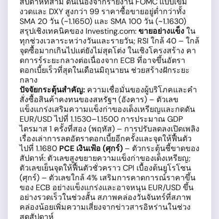
สัปดาห์ที่สาม ดันเนื่องจากรายงาน FOMC แบบเข้ม
งวดและ DXY สูงกว่า 99 ราคาซื้อขายอยู่ต่ำกว่าทั้ง
SMA 20 วัน (~1.1650) และ SMA 100 วัน (~1.1630)
สรุปเชิงเทคนิคของ Investing.com:
ขายอย่างแข็ง
ใน
ทุกช่วงเวลาระหว่างวันและรายวัน; RSI ใกล้ 40 – ใกล้
จุดซื้อมากเกินไปแต่ยังไม่สุดโต่ง ในเชิงโครงสร้าง คา
ดการร์ระยะกลางต่อเนื่องจาก ECB ที่อาจขึ้นอัตรา
ดอกเบี้ยเร็วที่สุดในเดือนมิถุนายน ช่วยสร้างฝักระยะ
กลาง
ปัจจัยกระตุ้นสำคัญ:
ความเชื่อมั่นของผู้บริโภคและคำ
สั่งซื้อสินค้าคงทนของสหรัฐฯ (อังคาร) – ตัวเลข
แข็งแกร่งเสริมความแข็งก่าของเด็งเหรียญและกดดัน
EUR/USD ไปที่ 1.1530–1.1500 การประมาณ GDP
ไตรมาส 1 ครั้งที่สอง (พฤหัส) – การปรับลดลงเปิดเพลิง
เรื่องเล่าการลดอัตราดอกเบี้ยอีกครั้งและจุดให้ฟื้นตัว
ไปที่ 1.1680
PCE เงินเฟ้อ (ศุกร์)
– ตัวกระตุ้นชี้ขาดของ
สัปดาห์: ตัวเลขสูงขยายความแข็งก่าของเด็งเหรียญ;
ตัวเลขเย็นจุดให้ฟื้นตัวชั่วคราว CPI เบื้องต้นยูโรโซน
(ศุกร์) – ตัวเลขใกล้ 4% เสริมการคาดการณ์ราคาขึ้น
ของ ECB อย่างแข็งแกร่งและอาจหนุน EUR/USD ขึ้น
อย่างรวดเร็วในช่วงสั้น สภาพคล่องวันจันทร์ที่สภาพ
คล่องน้อยเพิ่มความเสี่ยงจากข่าวสารอิหร่านในช่วง
สุดสัปดาห์