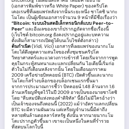
bitcoin.org ในเดือนสิงหาคม โดยมีคำอธิบาย
(เอกสารพิมพ์ขาวหรือ White Paper) ของคริปโต
เคอเรนซีที่เผยแพร่หลังจากนั้นระยะหนึ่ง ซาโตชิ นากะ
โมโตะ เป็นผู้เขียนเอกสารจำนวน 9 หน้าที่มีชื่อเรื่องว่า
“Bitcoin: ระบบเงินสดอิเล
็กทรอนิกส์แบบ
Peer-to-
Peer”
และอีเมลของเขาก็ปรากฏถัดจากชื่อเรื่องนี้
(เว็บไซต์ bitcoin.org ยังคงปรากฏอยู่และบทความ
ดั้งเดิมก็สามารถเปิดดูได้บนเว็บไซต์ดังกล่าว)
ต้นกำเนิด
(
Vidi, Vici
) เอกสารที่เผยแพร่ของนากะโม
โตะได้ดึงดูดความสนใจของทั้งชุมชนคริปโต
วิทยาศาสตร์และแวดวงการเข้ารหั โดยเริ่มจากการพูด
คุยในกระทู้สนทนาและแลกเปลี่ยนกัน ไอเดียนี้เริ่มก่อ
ตัวในไม่กี่เดือนหลังจากนั้น โดยในเดือนมกราคม
2009 เครือข่ายบิทคอยน์ (BTC) เปิดตัวขึ้นและนากะ
โมโตะก็สร้างบล็อกของบล็อกเชนแรกขึ้นมา
จากการประมาณการชี้ว่า บิทคอยน์ 1.48 ล้านจาก 1.6
ล้านเหรียญที่ขุดไว้ในปี 2009 อาจเป็นของนายซาโตชิ
โดย “หีบสมบัติแห่งทองคำดิจิทัล” นี้ยังไม่มีใครอ้างว่า
เป็นเจ้าของจนถึงตอนนี้ (2022) แม้ว่าอัตราแลกเปลี่ยน
BTC จะมีความผันผวน แต่เหรียญจำนวนนี้มีค่าถึง
หลายพันล้านดอลลาร์สหรัฐ ดังนั้น หากนายนากะโม
โตะปรากฏตัวขึ้นมา เขาจะเป็นหนึ่งในคนที่ร่ำรวย
ที่สุดบนโลกใบนี้