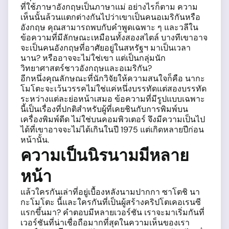
ที่ใช้ภาษาอังกฤษเป็นภาษาแม่ อย่างไรก็ตาม ความ
เห็นนั้นล้วนแตกต่างกันไปว่าเขาเป็นคนอเมริกันหรือ
อังกฤษ คุณสามารถพบกับคำพูดเฉพาะ ๆ และวลีใน
ข้อความที่มีลักษณะเหมือนทั้งสองสไตล์ บางทีเขาอาจ
จะเป็นคนอังกฤษที่อาศัยอยู่ในสหรัฐฯ มาเป็นเวลา
นาน? หรืออาจจะไม่ใช่เขา แต่เป็นกลุ่มนัก
วิทยาศาสตร์ชาวอังกฤษและอเมริกัน?
อีกหนึ่งคุณลักษณะที่นักวิจัยให้ความสนใจก็คือ นากะ
โมโตะจะเว้นวรรคไม่ใช่แค่หนึ่งบรรทัดแต่สองบรรทัด
ระหว่างแต่ละย่อหน้าเสมอ ข้อความที่มีรูปแบบเฉพาะ
นี้เป็นเรื่องที่ปกติสำหรับผู้ที่เคยชินกับการพิมพ์บน
เครื่องพิมพ์ดีด ไม่ใช่บนคอมพิวเตอร์ จึงมีความเป็นไป
ได้ที่เขาอาจจะไม่ได้เกินในปี 1975 แต่เกิดหลายปีก่อน
หน้านั้น.
ความเป็นนิรนามมีหลาย
หน้า
แล้วใครกันเล่าที่อยู่เบื้องหลังนามปากกา ซาโตชิ นา
กะโมโตะ นี้และใครกันที่เป็นผู้สร้างคริปโตเคอเรนซี
แรกขึ้นมา? คำตอบมีหลายเวอร์ชัน เราจะมาเริ่มกันที่
เวอร์ชันที่น่าเชื่อถือมากที่สุดในความเห็นของเรา