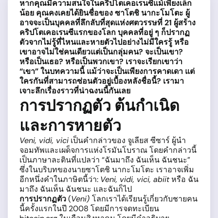
หากคุณมีความสนใจในคริปโตเคอเรนซีแม้เพียงเล็ก
น้อย คุณคงเคยได้ยินชื่อของ ซาโตชิ นากะโมโตะ ผู้
อาจจะเป็นบุคคลที่ลึกลับที่สุดแห่งศตวรรษที่ 21 ผู้สร้าง
คริปโตเคอเรนซีแรกของโลก บุคคลที่อยู่ ๆ ก็ปรากฏ
ตัวจากไม่รู้ที่ไหนและหายตัวไปอย่างไม่มีใครรู้ หรือ
เขาอาจไม่ใช่คนเดียวแต่เป็นกลุ่มคน? จะเป็นเขา?
หรือเป็นเธอ? หรือเป็นพวกเขา? เราจะเรียกเขาว่า
“เขา” ในบทความนี้ แม้ว่าจะเป็นเพียงการคาดเดา แต่
ใครกันที่สามารถซ่อนตัวอยู่เบื้องหลังชื่อนี้? เรามา
เจาะลึกเรื่องราวที่น่าฉงนนี้กันเลย
การปรากฏตัว ต้นกำเนิด
และการหายตัว
Veni, vidi, vici
เป็นคำกล่าวของ จูเลียส ซีซาร์ ผู้นำ
จอมทัพและเผด็จการแห่งโรมันโบราณ โดยคำกล่าวนี้
เป็นภาษาละตินที่แปลว่า “ฉันมาถึง ฉันเห็น ฉันชนะ”
ซึ่งในบริบทของนายซาโตชิ นากะโมโตะ เราอาจเพิ่ม
อีกหนึ่งคำในภาษิตนี้ว่า:
Veni, vidi, vici, abiit
หรือ ฉัน
มาถึง ฉันเห็น ฉันชนะ และฉันก็ไป
การปรากฏตัว
(
Veni)
โลกเราได้เรียนรู้เกี่ยวกับชายคน
นี้ครั้งแรกในปี 2008 โดยมีการจดทะเบียน