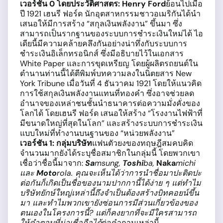
เวอร์ชัน
0
โดยประวัติศาสตร
: Henry Ford
ย้อนไปเมื่อ
ปี 1921 เฮนรี ฟอร์ด นักอุตสาหกรรมชาวอเมริกันได้นำ
เสนอให้มีการสร้าง “สกุลเงินพลังงาน” ขึ้นมา ซึ่ง
สามารถเป็นรากฐานของระบบการชำระเงินใหม่ได้ ไอ
เดียนี้มีความคล้ายคลึงกันอย่างน่าทึ่งกับระบบการ
ชำระเงินอิเล็กทรอนิกส์ ซึ่งมีอธิบายไว้ในเอกสาร
White Paper และการขุดเหรียญ โดยผู้ผลิตรถยนต์ใน
ตำนานท่านนี้ได้ตีพิมพ์บทความลงในนิตยสาร New
York Tribune เมื่อวันที่ 4 ธันวาคม 1921 โดยให้แนวคิด
การใช้สกุลเงินพลังงานแทนที่ทองคำ ซึ่งอาจช่วยลด
อำนาจของเหล่าชนชั้นนำธนาคารต่อความมั่งคั่งของ
โลกได้ โดยเฮนรี ฟอร์ด เสนอให้สร้าง “โรงงานไฟฟ้าที่
มีขนาดใหญ่ที่สุดในโลก” และสร้างระบบการชำระเงิน
แบบใหม่ที่ทำงานบนฐานของ “หน่วยพลังงาน”
เวอร์ชัน
1:
กลุ่มบริษัท
แฟนตัวยงของทฤษฎีสมคบคิด
จำนวนมากยังได้ระบุชื่อสมาชิกในกลุ่มนี้ โดยพวกเขา
เชื่อว่าชื่อนี้มาจาก:
Sa
msung,
Toshi
ba,
Naka
michi
และ
Moto
rola.
คุณจะเห็นได้ว่าการนำชื่อมาปะติดปะ
ต่อกันก็เกิดเป็นชื่อของนามปากกานี้ได้ง่าย ๆ แต่ทำไม
บริษัทยักษ์ใหญ่เหล่านี้ถึงจำเป็นต้องสร้างบิทคอยน์ขึ้น
มา และทำไมพวกเขายังซ่อนการมีส่วนเกี่ยวข้องของ
ตนเองในโครงการนี้? แต่ก็คงยากที่จะมีใครสามารถ
ให้คำตอบที่น่าเชื่อถือได้
ต่อคำถามเหล่านี้