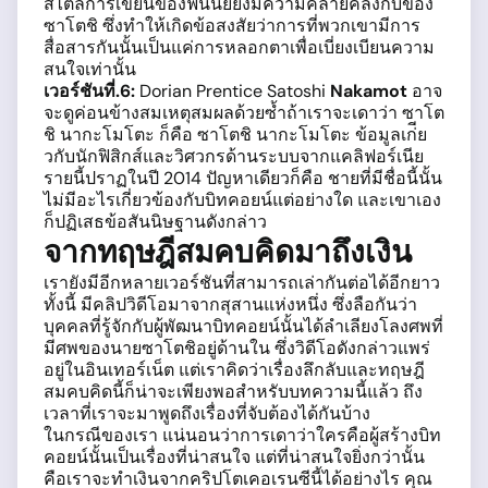
สไตล์การเขียนของฟินนีย์ยังมีความคล้ายคลึงกับของ
ซาโตชิ ซึ่งทำให้เกิดข้อสงสัยว่าการที่พวกเขามีการ
สื่อสารกันนั้นเป็นแค่การหลอกตาเพื่อเบี่ยงเบียนความ
สนใจเท่านั้น
เวอร์ชันที่
.6:
Dorian Prentice Satoshi
Nakamot
อาจ
จะดูค่อนข้างสมเหตุสมผลด้วยซ้ำถ้าเราจะเดาว่า ซาโต
ชิ นากะโมโตะ ก็คือ ซาโตชิ นากะโมโตะ ข้อมูลเก่ีย
วกับนักฟิสิกส์และวิศวกรด้านระบบจากแคลิฟอร์เนีย
รายนี้ปราฏในปี 2014 ปัญหาเดียวก็คือ ชายที่มีชื่อนี้นั้น
ไม่มีอะไรเกี่ยวข้องกับบิทคอยน์แต่อย่างใด และเขาเอง
ก็ปฏิเสธข้อสันนิษฐานดังกล่าว
จากทฤษฎีสมคบคิดมาถึงเงิน
เรายังมีอีกหลายเวอร์ชันที่สามารถเล่ากันต่อได้อีกยาว
ทั้งนี้ มีคลิปวิดีโอมาจากสุสานแห่งหนึ่ง ซึ่งลือกันว่า
บุคคลที่รู้จักกับผู้พัฒนาบิทคอยน์นั้นได้ลำเลียงโลงศพที่
มีศพของนายซาโตชิอยู่ด้านใน ซึ่งวิดีโอดังกล่าวแพร่
อยู่ในอินเทอร์เน็ต แต่เราคิดว่าเรื่องลึกลับและทฤษฎี
สมคบคิดนี้ก็น่าจะเพียงพอสำหรับบทความนี้แล้ว ถึง
เวลาที่เราจะมาพูดถึงเรื่องที่จับต้องได้กันบ้าง
ในกรณีของเรา แน่นอนว่าการเดาว่าใครคือผู้สร้างบิท
คอยน์นั้นเป็นเรื่องที่น่าสนใจ แต่ที่น่าสนใจยิ่งกว่านั้น
คือเราจะทำเงินจากคริปโตเคอเรนซีนี้ได้อย่างไร คุณ