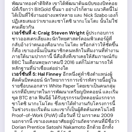
พัฒนาทองคำดิจิทัล เขาได้พัฒนาต้นฉบับของบิทคอย
น์ที่เรียกว่า BitGold ขึ้นมา อย่างไรก็ตาม แนวคิดนี้ไม่
ได้เป็นที่ใช้งานอย่างแพร่หลาย และ Nick Szabo เองก็
ปฏิเสธเสมอว่าเขาและซาโตชิ นากะโมโตะ นั้นไม่ใช่
คนเดียวกัน
เวอร์ชันที่
4:
Craig Steven Wright
ผู้ประกอบการ
ชาวออสเตรเลียและนักวิทยศาสตร์คอมพิวเตอร์ผู้ที่
กลับอ้างว่าตนเองคือนากะโมโตะ หรือกล่าวให้ชัดขึ้น
ก็คือ เขาเองนั้นเป็นสมาชิกคนหลักในทีมงานที่ทำงาน
ภายใต้นามปากกานี้ นี่คือสิ่งที่เขาเคยให้สัมภาษณ์กับ
BBC ในเดือนพฤษภาคมปี 2016 แต่ก็ไม่สามารถให้
หลักฐานที่น่าเชื่อแต่อย่างใด
เวอร์ชันที่
5:
Hal
Finney
อีกหนึ่งคู่ท้าชิงตำแหน่งผู้
คิดค้นบิทคอยน์ นักวิทยาการการเข้ารหัสรายนี้อยู่ใน
รายชื่อบนเอกสาร White Paper โดยเขาเป็นคนกลุ่ม
แรกที่มีบทบาทในการพัฒนาเหรียญบิทคอยน์ และเริ่ม
ขุด BTC ฮาล ฟินนีย์ ได้รับธุรกรรมบิทคอยน์แรกจาก
ซาโตชิ นากะโมโตะ ซึ่งเขาได้ทำงานกับโครงการนี้
ในช่วงระยะเริ่มต้น และเขาก็เป็นผู้คิดค้นเทคโนโลยี
Proof-of-Work (PoW) เมื่อวันที่ 12 มกราคม 2009
นอกจากนี้ เขาเองเคยอาศัยอยู่บ้านถัดจากคนที่มีชื่อว่า
Dorian Prentice Satoshi Nakamoto อีกด้วย อีกทั้ง