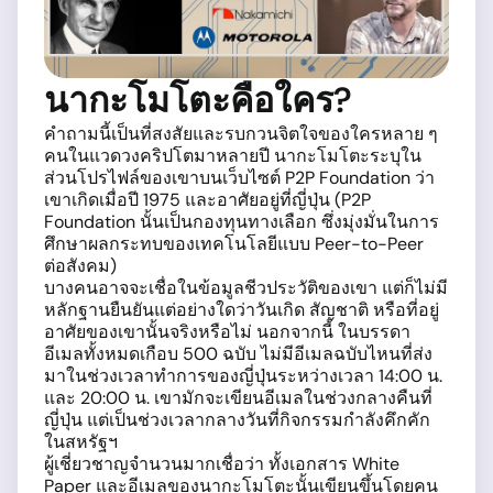
นากะโมโตะคือใคร?
คำถามนี้เป็นที่สงสัยและรบกวนจิตใจของใครหลาย ๆ
คนในแวดวงคริปโตมาหลายปี นากะโมโตะระบุใน
ส่วนโปรไฟล์ของเขาบนเว็บไซต์ P2P Foundation ว่า
เขาเกิดเมื่อปี 1975 และอาศัยอยู่ที่ญี่ปุ่น (P2P
Foundation นั้นเป็นกองทุนทางเลือก ซึ่งมุ่งมั่นในการ
ศึกษาผลกระทบของเทคโนโลยีแบบ Peer-to-Peer
ต่อสังคม)
บางคนอาจจะเชื่อในข้อมูลชีวประวัติของเขา แต่ก็ไม่มี
หลักฐานยืนยันแต่อย่างใดว่าวันเกิด สัญชาติ หรือที่อยู่
อาศัยของเขานั้นจริงหรือไม่ นอกจากนี้ ในบรรดา
อีเมลทั้งหมดเกือบ 500 ฉบับ ไม่มีอีเมลฉบับไหนที่ส่ง
มาในช่วงเวลาทำการของญี่ปุ่นระหว่างเวลา 14:00 น.
และ 20:00 น. เขามักจะเขียนอีเมลในช่วงกลางคืนที่
ญี่ปุ่น แต่เป็นช่วงเวลากลางวันที่กิจกรรมกำลังคึกคัก
ในสหรัฐฯ
ผู้เชี่ยวชาญจำนวนมากเชื่อว่า ทั้งเอกสาร White
Paper และอีเมลของนากะโมโตะนั้นเขียนขึ้นโดยคน