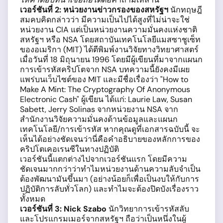
เวอร์ชันที่
2:
หน่วยงานข่าวกรองของสหรัฐฯ
นักทฤษฎี
สมคบคิดกล่าวว่า มีความเป็นไปได้สูงที่ไม่น่าจะใช่
หน่วยงาน CIA แต่เป็นหน่วยงานความมั่นคงแห่งชาติ
สหรัฐฯ หรือ NSA โดยสถาบันเทคโนโลยีแมสซาชูเซ็ท
ของอเมริกา (MIT) ได้ตีพิมพ์งานวิจัยทางวิทยาศาสตร์
เมื่อวันที่ 18 มิถุนายน 1996 โดยมีผู้เขียนที่มาจากแผนก
การเข้ารหัสคริปโตจาก NSA บทความนี้ยังคงมีเผย
แพร่บนเว็บไซต์ของ MIT และมีชื่อเรื่องว่า "How to
Make A Mint: The Cryptography Of Anonymous
Electronic Cash" ผู้เขียน ได้แก่: Laurie Law, Susan
Sabett, Jerry Solinas จากหน่วยงาน NSA จาก
สำนักงานวิจัยความมั่นคงด้านข้อมูลและแผนก
เทคโนโลยี/การเข้ารหัส หากคุณดูที่เอกสารฉบับนี้ จะ
เห็นได้อย่างชัดเจนว่านี่คือคำอธิบายของหลักการของ
คริปโตเคอเรนซีในทางปฏิบัติ
เวอร์ชันนี้แตกต่างไปจากเวอร์ชันแรก โดยมีความ
ชัดเจนมากกว่าว่าทำไมหน่วยงานด้านความลับจำเป็น
ต้องพัฒนามันขึ้นมา (อย่างน้อยก็เพื่อเป็นงบให้กับการ
ปฏิบัติการลับทั่วโลก) และทำไมจะต้องปิดบังเรื่องราว
ทั้งหมด
เวอร์ชันที่
3:
Nick Szabo
นักวิทยาการเข้ารหัสลับ
และโปรแกรมเมอร์จากสหรัฐฯ ถือว่าเป็นหนึ่งในผู้