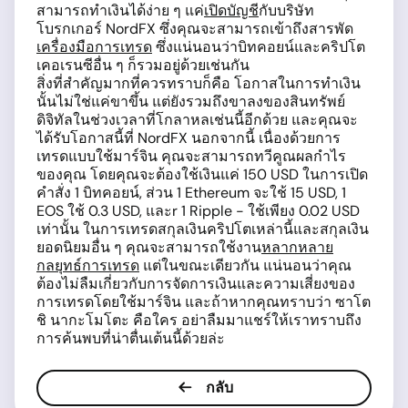
สามารถทำเงินได้ง่าย ๆ แค่
เปิดบัญชี
กับบริษัท
โบรกเกอร์ NordFX ซึ่งคุณจะสามารถเข้าถึงสารพัด
เครื่องมือการเทรด
ซึ่งแน่นอนว่าบิทคอยน์และคริปโต
เคอเรนซีอื่น ๆ ก็รวมอยู่ด้วยเช่นกัน
สิ่งที่สำคัญมากที่ควรทราบก็คือ โอกาสในการทำเงิน
นั้นไม่ใช่แค่ขาขึ้น แต่ยังรวมถึงขาลงของสินทรัพย์
ดิจิทัลในช่วงเวลาที่โกลาหลเช่นนี้อีกด้วย และคุณจะ
ได้รับโอกาสนี้ที่ NordFX นอกจากนี้ เนื่องด้วยการ
เทรดแบบใช้มาร์จิน คุณจะสามารถทวีคูณผลกำไร
ของคุณ โดยคุณจะต้องใช้เงินแค่ 150 USD ในการเปิด
คำสั่ง 1 บิทคอยน์, ส่วน 1 Ethereum จะใช้ 15 USD, 1
EOS ใช้ 0.3 USD, และr 1 Ripple - ใช้เพียง 0.02 USD
เท่านั้น ในการเทรดสกุลเงินคริปโตเหล่านี้และสกุลเงิน
ยอดนิยมอื่น ๆ คุณจะสามารถใช้งาน
หลากหลาย
กลยุทธ์การเทรด
แต่ในขณะเดียวกัน แน่นอนว่าคุณ
ต้องไม่ลืมเกี่ยวกับการจัดการเงินและความเสี่ยงของ
การเทรดโดยใช้มาร์จิน และถ้าหากคุณทราบว่า ซาโต
ชิ นากะโมโตะ คือใคร อย่าลืมมาแชร์ให้เราทราบถึง
การค้นพบที่น่าตื่นเต้นนี้ด้วยล่ะ
กลับ