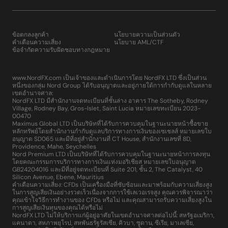
ข้อตกลงลูกค้า
นโยบายความเป็นส่วนตัว
คำเตือนความเสี่ยง
นโยบาย AML/CTF
ข้อจำกัดความรับผิดชอบทางกฎหมาย
www.NordFX.com เป็นเจ้าของและดำเนินการโดย NordFX LTD ซึ่งเป็นส่วน
หนึ่งของกลุ่ม Nord Group ได้รับอนุญาตและอยู่ภายใต้การกำกับดูแลในหลาย
เขตอำนาจศาล:
NordFX LTD มีสำนักงานจดทะเบียนที่ชั้นล่าง อาคาร The Sotheby, Rodney
Village, Rodney Bay, Gros-Islet, Saint Lucia หมายเลขทะเบียน 2023-
00470
Maximus Global LTD เป็นบริษัทที่ได้รับการควบคุมในฐานะนายหน้าซื้อขาย
หลักทรัพย์โดยสำนักงานกำกับดูแลบริการทางการเงินของเซเชลส์ หมายเลขใบ
อนุญาต SD065 และมีที่อยู่สำนักงานที่ CT House, สำนักงานเลขที่ 8D,
Providence, Mahe, Seychelles
Nord Premium LTD เป็นบริษัทที่ได้รับการควบคุมในฐานะนายหน้าการลงทุน
โดยคณะกรรมการบริการทางการเงินแห่งมอริเชียส หมายเลขใบอนุญาต
GB24204016 และมีที่อยู่จดทะเบียนที่ Suite 201, ชั้น 2, The Catalyst, 40
Silicon Avenue, Ebene, Mauritius
คำเตือนความเสี่ยง: CFDs เป็นเครื่องมือที่ซับซ้อนและมาพร้อมกับความเสี่ยงสูง
ในการสูญเสียเงินอย่างรวดเร็วเนื่องจากการใช้เลเวอเรจสูง คุณควรพิจารณาว่า
คุณเข้าใจวิธีการทำงานของ CFDs หรือไม่ และคุณสามารถรับความเสี่ยงสูงใน
การสูญเสียเงินทุนของคุณได้หรือไม่
NordFX LTD ไม่ให้บริการแก่ผู้อยู่อาศัยในเขตอำนาจศาลต่อไปนี้: สหรัฐอเมริกา,
แคนาดา, สหภาพยุโรป, สหพันธรัฐรัสเซีย, คิวบา, ซูดาน, ซีเรีย, มาเลเซีย,