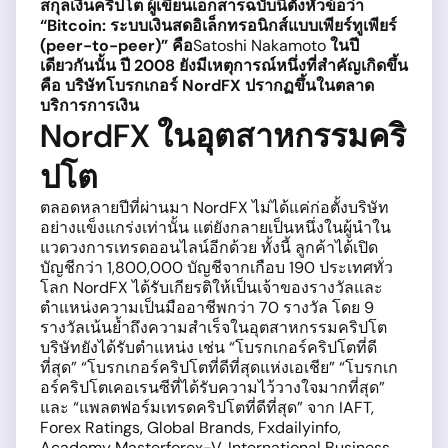
สกุลเงินคริปโต ผู้เขียนเอกสารฉบับนี้ตั้งหัวข้อว่า
“Bitcoin: ระบบเงินสดอิเล็กทรอนิกส์แบบเพียร์ทูเพียร์
(peer-to-peer)” คือ
Satoshi Nakamoto
ในปี
เดียวกันนั้น ปี 2008 ยังมีเหตุการณ์หนึ่งที่สำคัญเกิดขึ้น
คือ บริษัทโบรกเกอร์ NordFX ปรากฏขึ้นในตลาด
บริการการเงิน
NordFX ในอุตสาหกรรมคริ
ปโต
ตลอดหลายปีที่ผ่านมา NordFX ไม่ได้แค่ก่อตั้งบริษัท
อย่างแข็งแกร่งเท่านั้น แต่ยังกลายเป็นหนึ่งในผู้นำใน
แวดวงการเทรดออนไลน์อีกด้วย ทั้งนี้ ลูกค้าได้เปิด
บัญชีกว่า 1,800,000 บัญชีจากเกือบ 190 ประเทศทั่ว
โลก NordFX ได้รับเกียรติให้เป็นเจ้าของรางวัลและ
ตำแหน่งความเป็นมืออาชีพกว่า 70 รางวัล โดย 9
รางวัลเน้นย้ำถึงความสำเร็จในอุตสาหกรรมคริปโต
บริษัทยังได้รับตำแหน่ง เช่น “โบรกเกอร์คริปโตที่ดี
ที่สุด” “โบรกเกอร์คริปโตที่ดีที่สุดแห่งเอเชีย” “โบรกเก
อร์คริปโตเคอเรนซีที่ได้รับความไว้วางใจมากที่สุด”
และ “แพลตฟอร์มเทรดคริปโตที่ดีที่สุด” จาก IAFT,
Forex Ratings, Global Brands, Fxdailyinfo,
Academy Masterforex-V, International Business