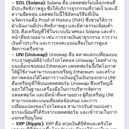
–
SOL (Solana):
Solana คือ แพลตฟอร์มบล็อกเชนที่
มีประสิทธิภาพสูง ซึ่งให้บริการธุรกรรมที่รวดเร็วและมี
ความยืดหยุ่น แลตฟอร์มนี้ใช้อัลกอริธึมที่เป็น
นวัตกรรมคือ Proof of History (PoH) ซึ่งช่วยให้การ
ดำเนินงานมีประสิทธิภาพสูง และมีค่าธรรมเนียมต่ำ
SOL คือเหรียญที่ใช้ในระบบนิเวศของ Solana และทำ
หน้าที่หลายอย่าง เช่น การจ่ายเงินค่าธุรกรรม การวาง
เงินค้ำประกัน และการลงคะแนนเสียงในการดูแล
จัดการเครือข่าย
–
UNI (Uniswap):
Uniswap คือ ตลาดแลกเปลี่ยนแบบ
กระจายศูนย์ที่อ้างอิงโปรโตคอล Uniswap โดยทำงาน
บนบล็อกเชนของ Ethereum แพลตฟอร์มนี้เปิดโอกาส
ให้ผู้ใช้งานสามารถแลกเหรียญ Ethereum และสร้าง
สภาพคล่องได้โดยการวางเงินอยู่ในเงินกองกลาง UNI
คือเหรียญที่ใช้บนแพลตฟอร์ม Uniswap ซึ่งเหรียญนี้
ออกให้ในฐานะเครื่องมือในการบริหารจัดการ
แพลตฟอร์ม และมีหน้าที่หลายอย่าง ผู้ถือเหรียญ UNI
สามารถลงคะแนนเสียงต่อข้อเสนอ และการ
เปลี่ยนแปลงของโปรโตคอล สามารถรับส่วนแบ่งค่า
ธรรมเนียมที่ได้รับจากแพลตฟอร์ม และเข้าร่วมในการ
แจกเหรียญใหม่
–
XRP (Ripple):
XRP คือ สกุลเงินดิจิทัลและคริปโต