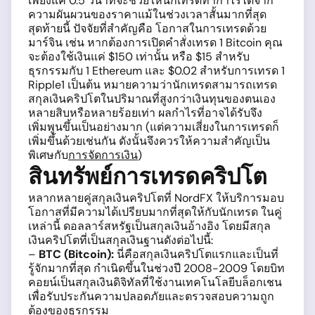
เพียงแค่ 0.5 วินาทีจะช่วยให้นักเทรดทำกำไรได้จาก
ความผันผวนของราคาแม้ในช่วงเวลาสั้นมากที่สุด
สุดท้ายนี้ ปัจจัยที่สำคัญคือ โอกาสในการเทรดด้วย
มาร์จิน เช่น หากต้องการเปิดคำสั่งเทรด 1 Bitcoin คุณ
จะต้องใช้เงินแค่ $150 เท่านั้น หรือ $15 สำหรับ
ธุรกรรมกับ 1 Ethereum และ $0.02 สำหรับการเทรด 1
Ripple1 เป็นต้น หมายความว่านักเทรดสามารถเทรด
สกุลเงินคริปโตในปริมาณที่สูงกว่าเงินทุนของตนเอง
หลายสิบหรือหลายร้อยเท่า ผลกำไรที่อาจได้รับจึง
เพิ่มพูนขึ้นเป็นอย่างมาก (แต่ความเสี่ยงในการเทรดก็
เพิ่มขึ้นด้วยเช่นกัน ดังนั้นจึงควรให้ความสำคัญเป็น
พิเศษกับ
การจัดการเงิน
)
สินทรัพย์การเทรดคริปโต
หลากหลายคู่สกุลเงินคริปโตที่ NordFX ให้บริการมอบ
โอกาสที่มีความได้เปรียบมากที่สุดให้กับนักเทรด ในคู่
เหล่านี้ ดอลลาร์สหรัฐเป็นสกุลเงินอ้างอิง โดยมีสกุล
เงินคริปโตที่เป็นสกุลเงินฐานดังต่อไปนี้:
–
BTC (Bitcoin):
นี่คือสกุลเงินคริปโตแรกและเป็นที่
รู้จักมากที่สุด กำเนิดขึ้นในช่วงปี 2008-2009 โดยบิท
คอยน์เป็นสกุลเงินดิจิทัลที่ใช้งานเทคโนโลยีบล็อกเชน
เพื่อรับประกันความปลอดภัยและตรวจสอบความถูก
ต้องของธุรกรรม