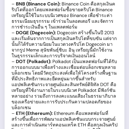
–
BNB (Binance Coin):
Binance Coin คือสกุลเงินค
ริปโตที่ออกโดยแพลตฟอร์มซื้อขายคริปโต Binance
เหรียญนี้ใช้ในระบบนิเวศของ Binance เพื่อชำระค่า
ธรรมเนียมธุรกรรม เข้าร่วมในลอตเตอรี และจัดการ
การชำระเงินอื่น ๆ ในแพลตฟอร์ม
–
DOGE (Dogecoin):
Dogecoin สร้างขึ้นในปี 2013
และเริ่มต้นจากการเป็นสกุลเงินคริปโตที่ขบขัน แต่จาก
นั้นก็ได้รับความนิยมในแวดวงคริปโต Dogecoin มา
จากรูป Meme สุนัขพันธุ์ชิบะ อินุ เหรียญนี้มักใช้งาน
ในธุรกรรมเล็กและการบริจาคเงินออนไลน์
–
DOT (Polkadot):
Polkadot เป็นแพลตฟอร์มที่ได้รับ
การออกแบบมาเพื่อสร้างและเชื่อมต่อบล็อกเชนหลาย
บล็อกเชน โดยมีวัตถุประสงค์เพื่อให้โครงสร้างพื้นฐาน
ที่มีประสิทธิภาพและยืดหยุ่นมากขึ้นสำหรับ
แอปพลิเคชันกระจายศูนย์และสินทรัพย์ดิจิทัล DOT คือ
เหรียญที่ใช้งานภายในระบบนิเวศ Polkadot มีฟังก์ชัน
หลายอย่าง รวมถึงการลงคะแนนเสียงในธรรมาภิบาล
ของเครือข่ายและการรับประกันความปลอดภัยของ
บล็อกเชน
–
ETH (Ethereum):
Ethereum คือแพลตฟอร์มที่
สร้างขึ้นเพื่อการพัฒนาแอปพลิเคชันแบบกระจายศูนย์
และการดำเนินสมาร์ทคอนแทร็ค ETH คือสกุลเงินคริป