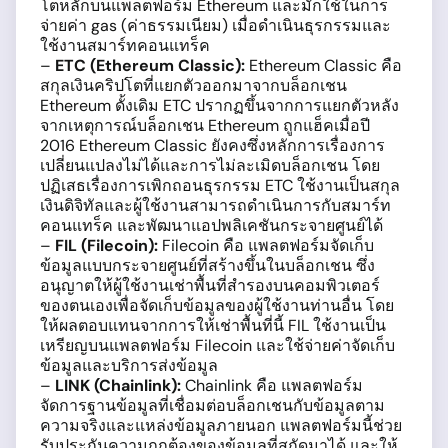
โตหลักบนแพลตฟอร์ม Ethereum และมักใช้ในการ
จ่ายค่า gas (ค่าธรรมเนียม) เมื่อดำเนินธุรกรรมและ
ใช้งานสมาร์ทคอนแทร็ค
–
ETC (Ethereum Classic):
Ethereum Classic คือ
สกุลเงินคริปโตที่แยกตัวออกมาจากบล็อกเชน
Ethereum ดั้งเดิม ETC ปรากฏขึ้นจากการแยกตัวหลัง
จากเหตุการณ์บล็อกเชน Ethereum ถูกแฮ็คเมื่อปี
2016 Ethereum Classic ยังคงซึ่งหลักการเรื่องการ
เปลี่ยนแปลงไม่ได้และการไม่ละเมิดบล็อกเชน โดย
ปฏิเสธเรื่องการเพิกถอนธุรกรรม ETC ใช้งานเป็นสกุล
เงินดิจิทัลและผู้ใช้งานสามารถดำเนินการกับสมาร์ท
คอนแทร็ค และพัฒนาแอปพลิเคชันกระจายศูนย์ได้
–
FIL (Filecoin):
Filecoin คือ แพลตฟอร์มจัดเก็บ
ข้อมูลแบบกระจายศูนย์ที่สร้างขึ้นในบล็อกเชน ซึ่ง
อนุญาตให้ผู้ใช้งานเช่าพื้นที่สำรองบนคอมพิวเตอร์
ของตนเองเพื่อจัดเก็บข้อมูลของผู้ใช้งานท่านอื่น โดย
ให้ผลตอบแทนจากการให้เช่าพื้นที่นี้ FIL ใช้งานเป็น
เหรียญบนแพลตฟอร์ม Filecoin และใช้จ่ายค่าจัดเก็บ
ข้อมูลและบริการส่งข้อมูล
–
LINK (Chainlink):
Chainlink คือ แพลตฟอร์ม
จัดการฐานข้อมูลที่เชื่อมต่อบล็อกเชนกับข้อมูลตาม
ความจริงและแหล่งข้อมูลภายนอก แพลตฟอร์มนี้ช่วย
รับประกันความถูกต้องของข้อมูลที่สกัดมาได้ และให้