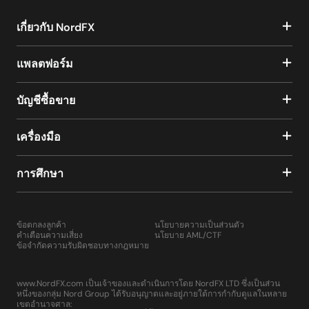
เกี่ยวกับ NordFX
แพลตฟอร์ม
บัญชีซื้อขาย
เครื่องมือ
การศึกษา
ข้อตกลงลูกค้า
นโยบายความเป็นส่วนตัว
คำเตือนความเสี่ยง
นโยบาย AML/CTF
ข้อจำกัดความรับผิดชอบทางกฎหมาย
www.NordFX.com เป็นเจ้าของและดำเนินการโดย NordFX LTD ซึ่งเป็นส่วน
หนึ่งของกลุ่ม Nord Group ได้รับอนุญาตและอยู่ภายใต้การกำกับดูแลในหลาย
เขตอำนาจศาล: