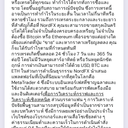
หรือเทรดได้ทุกขณะ ทำกำไรได้จากทั้งการซื้อและ
ขาย โดยขึ้นอยู่กับสถานการณ์ปัจจุบัน ซึ่งการเทรดนี้
อาจเป็นการทำกำไรในระยะสั้น ในเวลาไม่กี่นาทีหรือ
หลายชั่วโมง รวมถึงการเทรดระยะกลางและระยะยาว
ที่สำคัญก็คือที่ NordFX คุณจะสามารถขายสกุลเงินคริ
ปโตได้โดยไม่จำเป็นต้องครอบครองเหรียญ ไม่จำเป็น
ต้องซื้อ Bitcoin หรือ Ethereum เพื่อรอขายแต่อย่างใด
เพียงแค่กดที่ปุ่ม “ขาย” และหากราคาเหรียญลดลง คุณ
ก็จะได้รับกำไรตามที่กำหนดทันที
การเทรดเกิดขึ้นตลอด 24 ชั่วโมง 7 วัน และ 365 วัน
ต่อปี โดยไม่มีวันหยุดเสาร์อาทิตย์ หรือวันหยุดนักขัต
ฤกษ์ การฝากเงินสามารถทำได้ด้วย USD, BTC และ
ETH ในส่วนการดำเนินธุรกรรม NordFX นำเสนอ
แพลตฟอร์มที่เป็นที่นิยมมากที่สุดในโลกคือ
MetaTrader 4 ซึ่งมีระบบอินเทอร์เฟสที่ชาญฉลาดและ
ใช้งานได้สะดวกสบาย มาพร้อมกับสารพัดเครื่องมือ
และอินดิเคเตอร์
เพื่อการวิเคราะห์กราฟและการ
วิเคราะห์เชิงเทคนิค
ส่วนบรรดาแฟน ๆ การวิเคราะห์
ปัจจัยพื้นฐานสามารถสรุปข้อมูลที่จำเป็นจากข่าวสาร
และบทวิเคราะห์ ซึ่งมีการเผยแพร่อย่างเป็นประจำใน
เว็บไซต์ของโบรกเกอร์และตามสื่อโซเชียลต่าง ๆ
ค่าธรรมเนียมต่ำและความเร็วในการดำเนินคำสั่ง