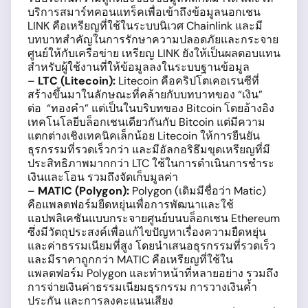
บริการสมาร์ทคอนแทร็คเพื่อเข้าถึงข้อมูลนอกเชน
LINK คือเหรียญที่ใช้ในระบบนิเวศ Chainlink และมี
บทบาทสำคัญในการรักษาความปลอดภัยและกระจาย
ศูนย์ให้กับเครือข่าย เหรียญ LINK ยังให้เป็นผลตอบแทน
สำหรับผู้ใช้งานที่ให้ข้อมูลลงในระบบฐานข้อมูล
–
LTC (Litecoin):
Litecoin คือคริปโตเคอเรนซีที่
สร้างขึ้นมาในลักษณะที่คล้ายกับบทบาทของ “เงิน”
ต่อ “ทองคำ” แต่เป็นในบริบทของ Bitcoin โดยอ้างอิง
เทคโนโลยีบล็อกเชนเดียวกันกับ Bitcoin แต่มีความ
แตกต่างเชิงเทคนิคเล็กน้อย Litecoin ให้การยืนยัน
ธุรกรรมที่รวดเร็วกว่า และมีอัลกอริธึมขุดเหรียญที่มี
ประสิทธิภาพมากกว่า LTC ใช้ในการดำเนินการชำระ
เงินและโอน รวมถึงจัดเก็บมูลค่า
–
MATIC (Polygon):
Polygon (เดิมมีชื่อว่า Matic)
คือแพลตฟอร์มยืดหยุ่นเพื่อการพัฒนาและใช้
แอปพลิเคชันแบบกระจายศูนย์บนบล็อกเชน Ethereum
ซึ่งมีวัตถุประสงค์เพื่อแก้ไขปัญหาเรื่องความยืดหยุ่น
และค่าธรรมเนียมที่สูง โดยนำเสนอธุรกรรมที่รวดเร็ว
และมีราคาถูกกว่า MATIC คือเหรียญที่ใช้ใน
แพลตฟอร์ม Polygon และทำหน้าที่หลายอย่าง รวมถึง
การจ่ายเงินค่าธรรมเนียมธุรกรรม การวางเงินค้ำ
ประกัน และการลงคะแนนเสียง