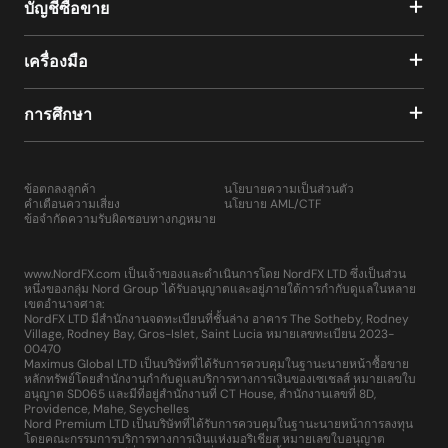
บัญชีซื้อขาย
เครื่องมือ
การศึกษา
ข้อตกลงลูกค้า
นโยบายความเป็นส่วนตัว
คำเตือนความเสี่ยง
นโยบาย AML/CTF
ข้อจำกัดความรับผิดชอบทางกฎหมาย
www.NordFX.com เป็นเจ้าของและดำเนินการโดย NordFX LTD ซึ่งเป็นส่วน
หนึ่งของกลุ่ม Nord Group ได้รับอนุญาตและอยู่ภายใต้การกำกับดูแลในหลาย
เขตอำนาจศาล:
NordFX LTD มีสำนักงานจดทะเบียนที่ชั้นล่าง อาคาร The Sotheby, Rodney
Village, Rodney Bay, Gros-Islet, Saint Lucia หมายเลขทะเบียน 2023-
00470
Maximus Global LTD เป็นบริษัทที่ได้รับการควบคุมในฐานะนายหน้าซื้อขาย
หลักทรัพย์โดยสำนักงานกำกับดูแลบริการทางการเงินของเซเชลส์ หมายเลขใบ
อนุญาต SD065 และมีที่อยู่สำนักงานที่ CT House, สำนักงานเลขที่ 8D,
Providence, Mahe, Seychelles
Nord Premium LTD เป็นบริษัทที่ได้รับการควบคุมในฐานะนายหน้าการลงทุน
โดยคณะกรรมการบริการทางการเงินแห่งมอริเชียส หมายเลขใบอนุญาต