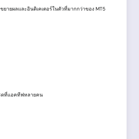
่ขยายผลและอินดิเคเตอร์ในตัวที่มากกว่าของ MT5
เทรดที่แอคทีฟหลายคน