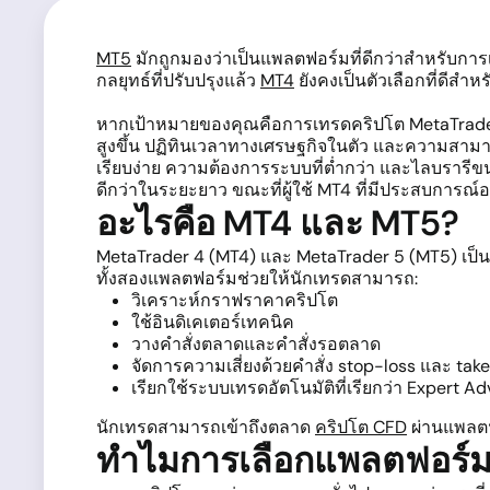
MT5
มักถูกมองว่าเป็นแพลตฟอร์มที่ดีกว่าสำหรับการ
กลยุทธ์ที่ปรับปรุงแล้ว
MT4
ยังคงเป็นตัวเลือกที่ดีสำห
หากเป้าหมายของคุณคือการเทรดคริปโต MetaTrader 5 (
สูงขึ้น ปฏิทินเวลาทางเศรษฐกิจในตัว และความสามา
เรียบง่าย ความต้องการระบบที่ต่ำกว่า และไลบรารีข
ดีกว่าในระยะยาว ขณะที่ผู้ใช้ MT4 ที่มีประสบการณ์อา
อะไรคือ MT4 และ MT5?
MetaTrader 4 (MT4) และ MetaTrader 5 (MT5) เป็
ทั้งสองแพลตฟอร์มช่วยให้นักเทรดสามารถ:
วิเคราะห์กราฟราคาคริปโต
ใช้อินดิเคเตอร์เทคนิค
วางคำสั่งตลาดและคำสั่งรอตลาด
จัดการความเสี่ยงด้วยคำสั่ง stop-loss และ take
เรียกใช้ระบบเทรดอัตโนมัติที่เรียกว่า Expert Ad
นักเทรดสามารถเข้าถึงตลาด
คริปโต CFD
ผ่านแพลตฟอ
ทำไมการเลือกแพลตฟอร์ม