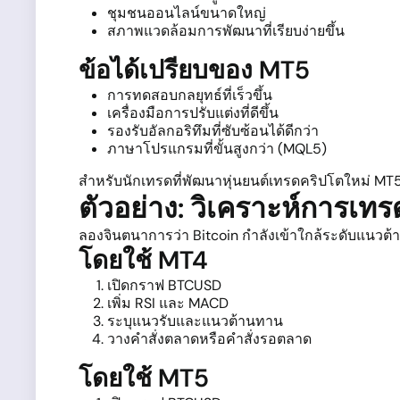
ชุมชนออนไลน์ขนาดใหญ่
สภาพแวดล้อมการพัฒนาที่เรียบง่ายขึ้น
ข้อได้เปรียบของ MT5
การทดสอบกลยุทธ์ที่เร็วขึ้น
เครื่องมือการปรับแต่งที่ดีขึ้น
รองรับอัลกอริทึมที่ซับซ้อนได้ดีกว่า
ภาษาโปรแกรมที่ขั้นสูงกว่า (MQL5)
สำหรับนักเทรดที่พัฒนาหุ่นยนต์เทรดคริปโตใหม่ MT5 
ตัวอย่าง: วิเคราะห์การเ
ลองจินตนาการว่า Bitcoin กำลังเข้าใกล้ระดับแนวต
โดยใช้ MT4
เปิดกราฟ BTCUSD
เพิ่ม RSI และ MACD
ระบุแนวรับและแนวต้านทาน
วางคำสั่งตลาดหรือคำสั่งรอตลาด
โดยใช้ MT5