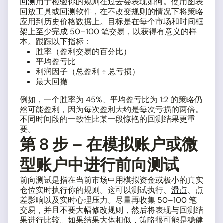
回测
用于检验你的规则在过去会表现如何。使用图表
回放工具或回测软件，在不改变规则的情况下将策略
应用到历史价格数据上。目标是在每个市场和时间框
架上至少完成 50–100 笔交易，以获得有意义的样
本。跟踪以下指标：
胜率（盈利交易的百分比）
平均盈亏比
利润因子（总盈利 ÷ 总亏损）
最大回撤
例如，一个胜率为 45%、平均盈亏比为 1:2 的策略仍
然可能盈利，因为每次盈利大约是每次亏损的两倍。
不同时间段的一致性比某一段惊艳的回测结果更重
要。
第 8 步 – 在模拟账户或微
型账户中进行前向测试
前向测试是指在当前市场中用模拟资金或极小的真实
仓位实时执行你的规则。这可以测试执行、
滑点
、点
差影响以及实时心理压力。尽量再收集 50–100 笔
交易，并且不要大幅修改规则，然后将表现与回测结
果进行比较。如果结果大体相似，策略很可能是稳健