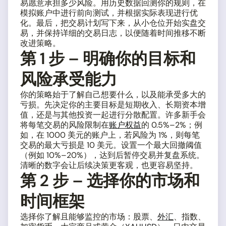
易愿意承担多少风险。用历史数据回测你的规则，在
模拟账户中进行前向测试，并根据实际表现进行优
化。最后，把交易计划写下来，从小仓位开始实盘交
易，并保持详细的交易日志，以便随着时间推移不断
改进策略。
第 1 步 – 明确你的目标和
风险承受能力
你的策略始于了解自己想要什么，以及能承受多大的
亏损。先决定你的主要目标是短期收入、长期资本增
值，还是与其他投资一起进行分散配置。许多新手会
将每笔交易的风险限制在
账户权益
的 0.5%–2%；例
如，在 1000 美元的账户上，若风险为 1%，则每笔
交易的最大亏损是 10 美元。设置一个最大回撤阈值
（例如 10%–20%），达到后暂停交易并复盘系统。
清晰的数字会让后续决策更客观，也更容易坚持。
第 2 步 – 选择你的市场和
时间框架
选择你了解且能够监控的市场：股票、
外汇
、指数、