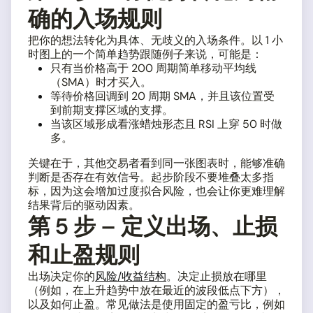
确的入场规则
把你的想法转化为具体、无歧义的入场条件。以 1 小
时图上的一个简单趋势跟随例子来说，可能是：
只有当价格高于 200 周期简单移动平均线
（SMA）时才买入。
等待价格回调到 20 周期 SMA，并且该位置受
到前期支撑区域的支撑。
当该区域形成看涨蜡烛形态且 RSI 上穿 50 时做
多。
关键在于，其他交易者看到同一张图表时，能够准确
判断是否存在有效信号。起步阶段不要堆叠太多指
标，因为这会增加过度拟合风险，也会让你更难理解
结果背后的驱动因素。
第 5 步 – 定义出场、止损
和止盈规则
出场决定你的
风险/收益结构
。决定止损放在哪里
（例如，在上升趋势中放在最近的波段低点下方），
以及如何止盈。常见做法是使用固定的盈亏比，例如