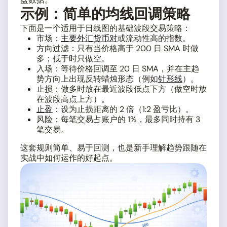
示例：简单的均线回调策略
下面是一个适用于日线图的基础波段交易策略：
市场：
主要外汇货币对
或流动性高的指数。
方向过滤：只有当价格高于 200 日 SMA 时做
多；低于时只做空。
入场：等待价格回调至 20 日 SMA，并在主趋
势方向上出现反转蜡烛形态（例如
针形线
）。
止损：做多时放在最近波段低点下方（做空时放
在波段高点上方）。
止盈
：设为止损距离的 2 倍（1:2 盈亏比）。
风险：每笔交易占账户的 1%，最多同时持有 3
笔交易。
这套规则简单、易于回测，也是新手理解趋势跟随在
实战中如何运作的好起点。