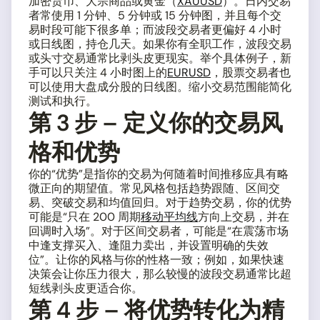
加密货币、大宗商品或黄金（
XAUUSD
）。日内交易
者常使用 1 分钟、5 分钟或 15 分钟图，并且每个交
易时段可能下很多单；而波段交易者更偏好 4 小时
或日线图，持仓几天。如果你有全职工作，波段交易
或头寸交易通常比剥头皮更现实。举个具体例子，新
手可以只关注 4 小时图上的
EURUSD
，股票交易者也
可以使用大盘成分股的日线图。缩小交易范围能简化
测试和执行。
第 3 步 – 定义你的交易风
格和优势
你的“优势”是指你的交易为何随着时间推移应具有略
微正向的期望值。常见风格包括趋势跟随、区间交
易、突破交易和均值回归。对于趋势交易，你的优势
可能是“只在 200 周期
移动平均线
方向上交易，并在
回调时入场”。对于区间交易者，可能是“在震荡市场
中逢支撑买入、逢阻力卖出，并设置明确的失效
位”。让你的风格与你的性格一致；例如，如果快速
决策会让你压力很大，那么较慢的波段交易通常比超
短线剥头皮更适合你。
第 4 步 – 将优势转化为精