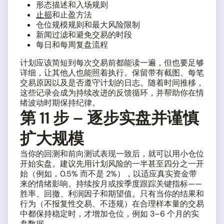
形态描述和入场规则
止损
和止盈方法
仓位规模规则和最大风险限制
新闻过滤和避免交易的时段
每日和每周复盘流程
计划应该简短到每次交易前都能读一遍，但也要足够
详细，让其他人也能照着执行。保留带有截图、每笔
交易原因以及是否遵守计划的日志。随着时间推移，
这些记录会成为持续改进的反馈循环，并帮助你在情
绪波动时期保持纪律。
第 11 步 – 逐步实盘并谨慎
扩大规模
当你的回测和前向测试表现一致后，就可以用小仓位
开始实盘。建议先用计划风险的一半甚至四分之一开
始（例如，0.5% 而不是 2%），以适应真实资金带
来的情绪影响。持续按月或按季度跟踪关键指标——
胜率、回撤、利润因子和期望值。只有当你的结果和
行为（不报复性交易、不违规）在合理样本量的交易
中都保持稳定时，才增加仓位，例如 3–6 个月的实
盘数据。