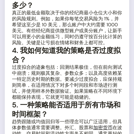
多少？
真正的最低金额取决于你的经纪商最小仓位大小和你
的风险规则。例如，如果你每笔交易风险为 1%，并
希望这至少是 10 美元，那么账户中大约需要 1000
美元。有些经纪商提供微型账户或美分账户，让新手
可以用更小的金额练习，同时仍遵守按百分比计算的
风险。关键是让亏损在情绪和财务上都可控。
4. 我如何知道我的策略是否过度拟
合？
过度拟合的迹象包括：回测结果极佳，但在前向测试
中崩溃；规则极其复杂、参数众多；以及高度依赖某
一特定历史时期的数据。要减少过度拟合，应保持规
则简单，在适用情况下对多个时间段和市场进行测
试，并使用样本外数据验证。如果策略在不同环境下
都能保持表现，它就更可能是稳健的。
5. 一种策略能否适用于所有市场和
时间框架？
趋势跟随或均值回归等一些理念可以广泛适用，但具
体参数值通常需要调整。外汇、股票和
加密货币
在波
动性、交易时间和流动性方面各不相同。通常更好的