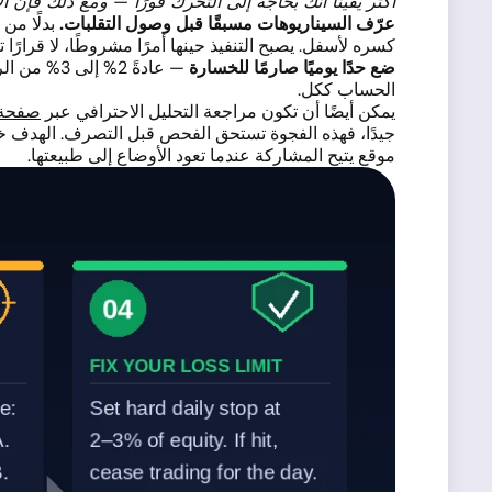
أكثر يقينًا أنك بحاجة إلى التحرك فورًا — ومع ذلك فإن 
عرّف السيناريوهات مسبقًا قبل وصول التقلبات.
بدلًا من 
كسره لأسفل. يصبح التنفيذ حينها أمرًا مشروطًا، لا قرارًا تفا
ضع حدًا يوميًا صارمًا للخسارة
— عادةً 2
الحساب ككل.
يمكن أيضًا أن تكون مراجعة التحليل الاحترافي عبر
صفحة إش
جيدًا، فهذه الفجوة تستحق الفحص قبل التصرف. الهدف خ
موقع يتيح المشاركة عندما تعود الأوضاع إلى طبيعتها.