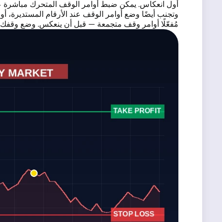
أول انعكاس. يمكن ضبط أوامر الوقف المتحرك مباشرة على الصفقات المفتوحة في ader 4
وتجنب أيضًا وضع أوامر الوقف عند الأرقام المستديرة، أو 
مُفعّلًا أوامر وقف متجمعة — قبل أن ينعكس. وضع وقفك 