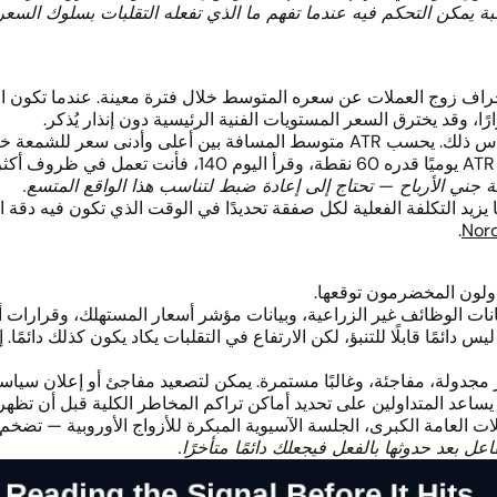
لبة يمكن التحكم فيه عندما تفهم ما الذي تفعله التقلبات بسلوك ا
اف زوج العملات عن سعره المتوسط خلال فترة معينة. عندما تكون الت
، وقد يخترق السعر المستويات الفنية الرئيسية دون إنذار يُذكر.
ني الأرباح — تحتاج إلى إعادة ضبط لتناسب هذا الواقع المتسع.
ما يزيد التكلفة الفعلية لكل صفقة تحديدًا في الوقت الذي تكون فيه دقة 
.
اولون المخضرمون توقعها.
بيانات الوظائف غير الزراعية، وبيانات مؤشر أسعار المستهلك، وقرارات أ
ليس دائمًا قابلًا للتنبؤ، لكن الارتفاع في التقلبات يكاد يكون كذلك دائ
: غير مجدولة، مفاجئة، وغالبًا مستمرة. يمكن لتصعيد مفاجئ أو إعلان س
ًا يساعد المتداولين على تحديد أماكن تراكم المخاطر الكلية قبل أن تظهر 
ات العامة الكبرى، الجلسة الآسيوية المبكرة للأزواج الأوروبية — تضخم
اعل بعد حدوثها بالفعل فيجعلك دائمًا متأخرًا.