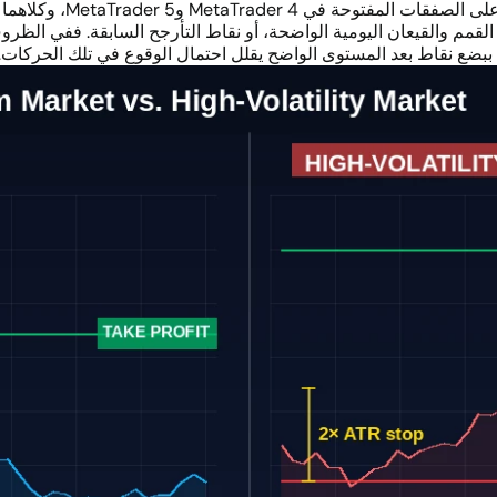
MetaTr وMetaTrader 5، وكلاهما متاح عبر
القمم والقيعان اليومية الواضحة، أو نقاط التأرجح السابقة. ففي الظرو
ببضع نقاط بعد المستوى الواضح يقلل احتمال الوقوع في تلك الحركات.