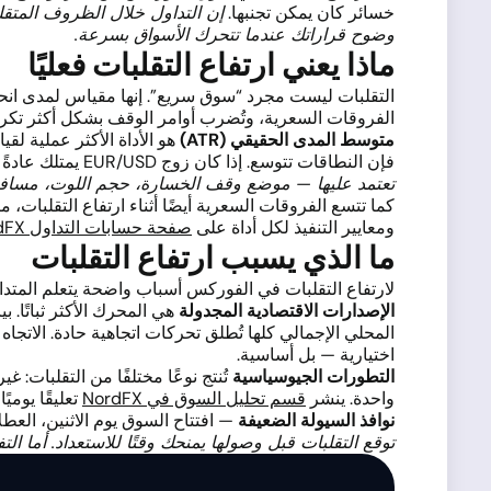
خسائر كان يمكن تجنبها.
إن التداول خلال الظروف المتق
وضوح قراراتك عندما تتحرك الأسواق بسرعة.
ماذا يعني ارتفاع التقلبات فعليًا
التقلبات ليست مجرد “سوق سريع”. إنها مقياس لمدى انحر
الفروقات السعرية، وتُضرب أوامر الوقف بشكل أكثر تكرارًا
متوسط المدى الحقيقي (ATR)
فإن النطاقات تتوسع. إذا كان زوج EUR/USD يمتلك عادةً ATR يوميًا قدره 60 نقطة، وقرأ اليوم 140، فأنت تعمل في ظروف أكثر تقلبًا من المعتاد بأكثر من الضعف.
تعتمد عليها — موضع وقف الخسارة، حجم اللوت، مسافة ج
كما تتسع الفروقات السعرية أيضًا أثناء ارتفاع التقلبات، 
ومعايير التنفيذ لكل أداة على
صفحة حسابات التداول NordFX
ما الذي يسبب ارتفاع التقلبات
لارتفاع التقلبات في الفوركس أسباب واضحة يتعلم المتد
الإصدارات الاقتصادية المجدولة
هي المحرك الأكثر ثباتًا. 
المحلي الإجمالي كلها تُطلق تحركات اتجاهية حادة. الاتجاه 
اختيارية — بل أساسية.
التطورات الجيوسياسية
تُنتج نوعًا مختلفًا من التقلبات
واحدة. ينشر
قسم تحليل السوق في NordFX
تعليقًا يومي
نوافذ السيولة الضعيفة
— افتتاح السوق يوم الاثنين، العطل
توقع التقلبات قبل وصولها يمنحك وقتًا للاستعداد. أما التف