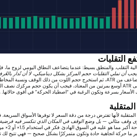
ع التقلبات
عالية التقلب. والمنطق بسيط: عندما يتضاعف النطاق اليومي لزوج ما، ف
. يجب أن تملي التقلبات حجم المركز بشكل ديناميكي، لا أن تُدار بالعُرف
 اللوت.
ك الأسعار بسرعة وتكون الرغبة في “اصطياد الحركة” في أقوى حالاتها. و
لمتقلبة
المتقلبة لأنها تفترض درجة من دقة السعر لا توفرها الأسواق السريعة
 وقف مثالي — بل وضع الوقف في المكان الذي تنكسر فيه فرضية الصف
هادئ. فكر في استخدام 1.5× أو 2× من ATR كحد أدنى كمسافة أمان من نقطة الدخول. وتصبح
ما حركة اتجاهية حادة وتكون متمركزًا بشكل صحيح — فهي تتيح لك تثب