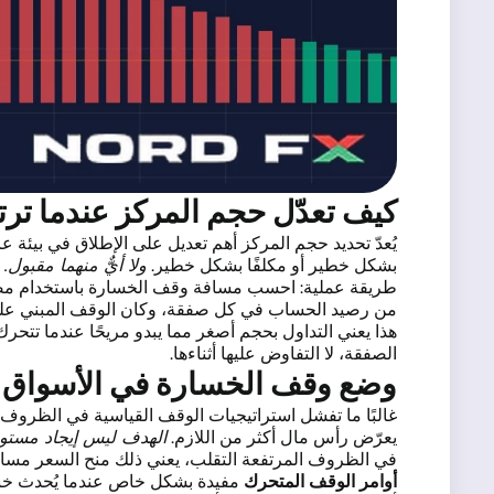
كيف تعدّل حجم المركز عندما ترتف
يُعدّ تحديد حجم المركز أهم تعديل على الإطلاق في بيئة 
بشكل خطير أو مكلفًا بشكل خطير.
ولا أيٌّ منهما مقبول
من رصيد الحساب في كل صفقة، وكان الوقف المبني على ATR أوسع بمرتين من المعتاد، فيجب أن يكون حجم مركزك نصف الحجم المعتاد. تبقى المخاطرة ثابتة. ويتكيف حجم
هذا يعني التداول بحجم أصغر مما يبدو مريحًا عندما تتحر
الصفقة، لا التفاوض عليها أثناءها.
وضع وقف الخسارة في الأسواق ا
غالبًا ما تفشل استراتيجيات الوقف القياسية في الظروف 
يعرّض رأس مال أكثر من اللازم.
الهدف ليس إيجاد مستوى
في الظروف المرتفعة التقلب، يعني ذلك منح السعر مساحة أكبر مما هو عليه في السوق ال
أوامر الوقف المتحرك
مفيدة بشكل خاص عندما يُحدث خبر 