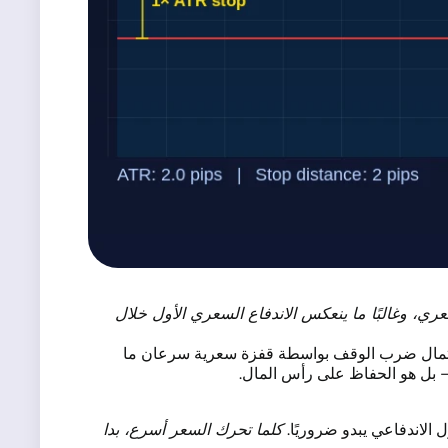
عري، وغالبًا ما ينعكس الاندفاع السعري الأول خلال
ر ويقلل احتمال ضرب الوقف بواسطة قفزة سعرية سرعان ما
— بل هو الحفاظ على رأس المال.
ل الاندفاعي يبدو ضروريًا.
كلما تحرك السعر أسرع، بدا