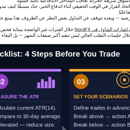
الأسواق سريعة الحركة تعاقب المداخل الاندفاعية بأشد قسوة.
اتخاذ القرار في الوقت الحقيقي أثناء اندفاع الخبر، حدّد مسبقًا كيف ت
عليًا.
% إلى 3% من الرصيد — وبعده تتوقف عن التداول بغض النظر عن الظروف. هذا 
ارات التداول في NordFX
خلال الفترات غير الواضحة بمثابة فحص مف
لال جلسات التقلب العالي ليس تنفيذ أكبر صفقات الشهر — بل البقاء 