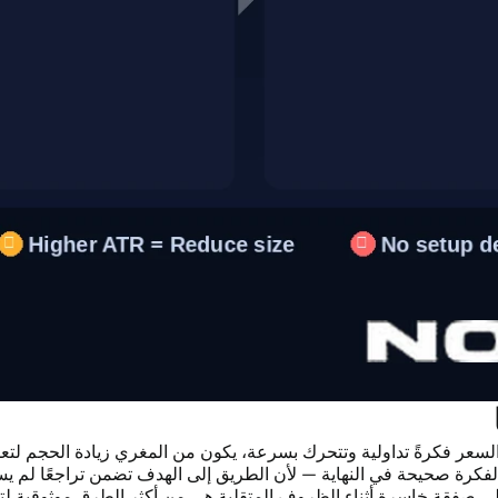
لسعر فكرةً تداولية وتتحرك بسرعة، يكون من المغري زيادة الحجم لتعظ
لفكرة صحيحة في النهاية — لأن الطريق إلى الهدف تضمن تراجعًا لم ي
لى صفقة خاسرة أثناء الظروف المتقلبة هي من أكثر الطرق موثوقية لتح