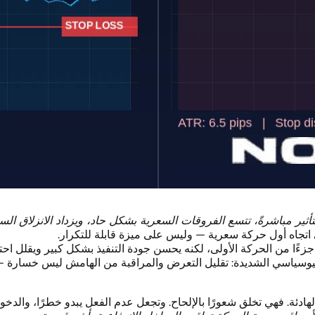
أثير مباشرةً، تتسع الفروقات السعرية بشكل حاد، ويزداد الانزلاق الس
اتجاه أول حركة سعرية — وليس على ميزة قابلة للتكرار.
بر مهم قد يفوّت جزءًا من الحركة الأولى، لكنه يحسن جودة التنفيذ بشكل كبي
لجيوسياسي الشديدة: تقليل التعرض والمراقبة من الهامش ليس خسارة 
لهادئة. فهي تخلق شعورًا بالإلحاح. وتجعل عدم الفعل يبدو خطرًا، والدخو