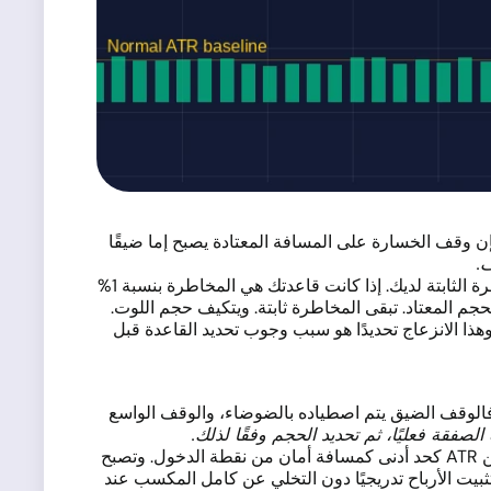
إن وقف الخسارة على المسافة المعتادة يصبح إما ضيقًا
.
طريقة عملية: احسب مسافة وقف الخسارة باستخدام مضاعف من ATR، ثم استخرج حجم اللوت من ذلك الوقف ونسبة المخاطرة الثابتة لديك. إذا كانت قاعدتك هي المخاطرة بنسبة 1%
هذا الانزعاج تحديدًا هو سبب وجوب تحديد القاعدة قبل
. فالوقف الضيق يتم اصطياده بالضوضاء، والوقف الواسع
قة فعليًا، ثم تحديد الحجم وفقًا لذلك.
يت الأرباح تدريجيًا دون التخلي عن كامل المكسب عند