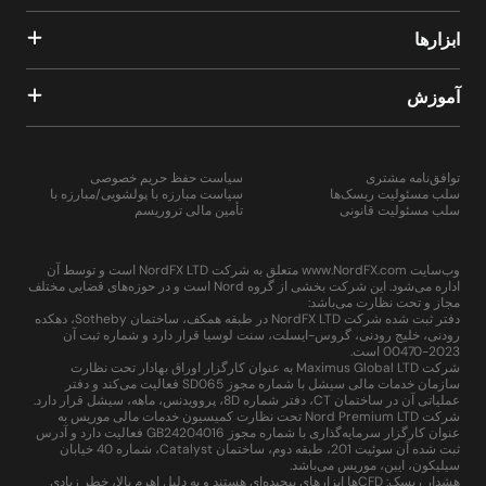
ابزارها
آموزش
توافق‌نامه مشتری
سیاست حفظ حریم خصوصی
سلب مسئولیت ریسک‌ها
سیاست مبارزه با پولشویی/مبارزه با
سلب مسئولیت قانونی
تأمین مالی تروریسم
وب‌سایت www.NordFX.com متعلق به شرکت NordFX LTD است و توسط آن
اداره می‌شود. این شرکت بخشی از گروه Nord است و در حوزه‌های قضایی مختلف
مجاز و تحت نظارت می‌باشد:
دفتر ثبت شده شرکت NordFX LTD در طبقه همکف، ساختمان Sotheby، دهکده
رودنی، خلیج رودنی، گروس-ایسلت، سنت لوسیا قرار دارد و شماره ثبت آن
2023-00470 است.
شرکت Maximus Global LTD به عنوان کارگزار اوراق بهادار تحت نظارت
سازمان خدمات مالی سیشل با شماره مجوز SD065 فعالیت می‌کند و دفتر
عملیاتی آن در ساختمان CT، دفتر شماره 8D، پروویدنس، ماهه، سیشل قرار دارد.
شرکت Nord Premium LTD تحت نظارت کمیسیون خدمات مالی موریس به
عنوان کارگزار سرمایه‌گذاری با شماره مجوز GB24204016 فعالیت دارد و آدرس
ثبت شده آن سوئیت 201، طبقه دوم، ساختمان Catalyst، شماره 40 خیابان
سیلیکون، ایبن، موریس می‌باشد.
هشدار ریسک: CFDها ابزارهای پیچیده‌ای هستند و به دلیل اهرم بالا، خطر زیادی