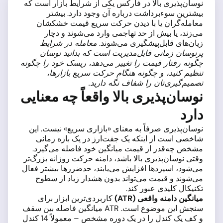
نوسان‌پذیری بالا در فارکس یکی از شرایط بازار است که
بیشترین سوءبرداشت درباره آن وجود دارد. بیشتر
معامله‌گران یا با دیدن حرکت سریع قیمت خشکشان
می‌زند، یا بیش از حد تهاجمی وارد می‌شوند و دچار
زیان‌های قابل‌پیشگیری می‌شوند.
معامله در شرایط
پرنوسان زمانی قابل‌مدیریت است که بدانید نوسان
چگونه رفتار قیمت را تغییر می‌دهد، ریسک خود را چگونه
تنظیم کنید، و چگونه هنگام حرکت سریع بازارها،
تصمیم‌گیری‌تان را شفاف نگه دارید.
نوسان‌پذیری بالا واقعاً چه معنایی
دارد
نوسان‌پذیری صرفاً به معنای «بازاری سریع» نیست. این
شاخصی است از اینکه یک جفت‌ارز در یک بازه زمانی
مشخص چه‌قدر از قیمت میانگین خود فاصله می‌گیرد.
وقتی نوسان‌پذیری بالا باشد، دامنه حرکت روزانه بزرگ‌تر
می‌شود، اسپردها افزایش می‌یابند، حدضررها بیشتر فعال
می‌شوند و قیمت می‌تواند بدون هشدار زیاد از سطوح
تکنیکال کلیدی عبور کند.
میانگین دامنه واقعی (ATR)
کاربردی‌ترین ابزار برای
سنجش این موضوع است. ATR میانگین فاصله بین سقف
و کف یک کندل را در یک دوره مشخص – معمولاً 14 کندل