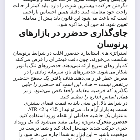
«گرفتن حرکت» بیشترین شدت را دارد، باید کمتر از حالت
راحت خود معامله کنید. دقیقاً همین احساس ناراحتی
است که باعث می‌شود این قانون باید پیش از معامله
تعیین شود، نه حین آن مذاکره شود.
جای‌گذاری حدضرر در بازارهای
پرنوسان
استراتژی‌های استاندارد حدضرر اغلب در شرایط پرنوسان
شکست می‌خورند، چون دقت قیمتی‌ای را فرض می‌کنند
که بازارهای سریع ارائه نمی‌دهند. حدضررهای تنگ با نویز
شکار می‌شوند. حدضررهای باز، سرمایه زیادی را در
معرض خطر قرار می‌دهند.
هدف یافتن یک سطح حدضرر
بی‌نقص نیست – هدف این است که حدضرر را جایی
بگذارید که فرضیه معامله واقعاً نقض می‌شود، و بر
همان اساس اندازه را تنظیم کنید.
در شرایط بالا، این یعنی باید به قیمت فضای بیشتری
نسبت به بازار آرام داد. می‌توانید از 1.5× یا 2× ATR
به‌عنوان یک حاشیه حداقلی از نقطه ورود استفاده کنید.
حدضرر متحرک
به‌ویژه زمانی مفید می‌شود که یک رویداد
خبری حرکت شدید جهت‌دار ایجاد کند و شما درست در
موقعیت باشید – این ابزار به شما اجازه می‌دهد سود را